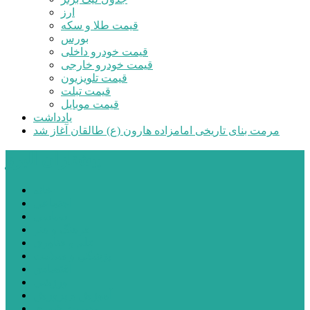
ارز
قیمت طلا و سکه
بورس
قیمت خودرو داخلی
قیمت خودرو خارجی
قیمت تلویزیون
قیمت تبلت
قیمت موبایل
یادداشت
مرمت بنای تاریخی امامزاده هارون (ع) طالقان آغاز شد
پیشتازان البرز
خانه
اجتماعی
سیاسی
فرهنگ و هنر
علم و فناوری
پزشکی و سلامت
اقتصادی
ورزشی
آموزش و پرورش
مدیریت شهری