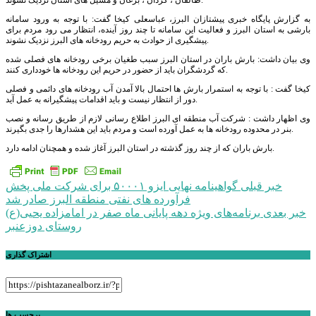
طالقان ، کردان ، برغان و مسیل های استان نزدیک نشوند.
به گزارش پایگاه خبری پیشتازان البرز، عباسعلی کیخا گفت: با توجه به ورود سامانه
بارشی به استان البرز و فعالیت این سامانه تا چند روز آینده، انتظار می رود مردم برای
پیشگیری از حوادث به حریم رودخانه های البرز نزدیک نشوند.
وی بیان داشت: بارش باران در استان البرز سبب طغیان برخی رودخانه های فصلی شده
که گردشگران باید از حضور در حریم این رودخانه ها خودداری کنند.
کیخا گفت : با توجه به استمرار بارش ها احتمال بالا آمدن آب رودخانه های دائمی و فصلی
دور از انتظار نیست و باید اقدامات پیشگیرانه به عمل آید.
وی اظهار داشت : شرکت آب منطقه ای البرز اطلاع رسانی لازم از طریق رسانه و نصب
بنر در محدوده رودخانه ها به عمل آورده است و مردم باید این هشدارها را جدی بگیرند.
بارش باران که از چند روز گذشته در استان البرز آغاز شده و همچنان ادامه دارد.
راهبری
خبر قبلی
گواهینامه نهایی ایزو ۵۰۰۰۱ برای شرکت ملی پخش
فرآورده های نفتی منطقه البرز صادر شد
نوشته
خبر بعدی
برنامه‌های ویژه دهه پایانی ماه صفر در امامزاده یحیی(ع)
روستای دوزعنبر
اشتراک گذاری
برچسب ها