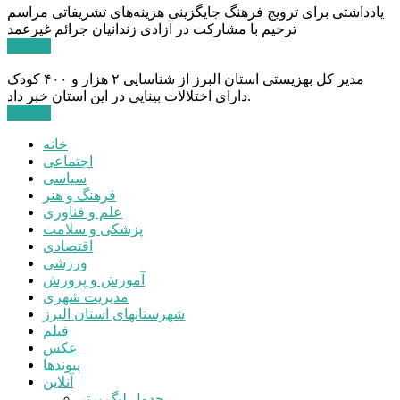
یادداشتی برای ترویج فرهنگ جایگزینی هزینه‌های تشریفاتی مراسم
ترحیم با مشارکت در آزادی زندانیان جرائم غیرعمد
ادامه ...
مدیر کل بهزیستی استان البرز از شناسایی ۲ هزار و ۴۰۰ کودک
دارای اختلالات بینایی در این استان خبر داد.
ادامه ...
خانه
اجتماعی
سیاسی
فرهنگ و هنر
علم و فناوری
پزشکی و سلامت
اقتصادی
ورزشی
آموزش و پرورش
مدیریت شهری
شهرستانهای استان البرز
فیلم
عکس
پیوندها
آنلاین
جدول لیگ برتر