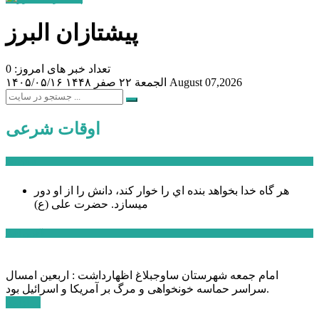
پیشتازان البرز
تعداد خبر های امروز: 0
August 07,2026
الجمعة ۲۲ صفر ۱۴۴۸
۱۴۰۵/۰۵/۱۶
اوقات شرعی
سخن روز
هر گاه خدا بخواهد بنده اي را خوار كند، دانش را از او دور
میسازد.
حضرت علی (ع)
آخرین اخبار:
امام جمعه شهرستان ساوجبلاغ اظهارداشت : اربعین امسال
سراسر حماسه خونخواهی و مرگ بر آمریکا و اسرائیل بود.
ادامه ...