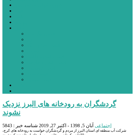
شهرستانهای استان البرز
فیلم
عکس
پیوندها
آنلاین
جدول لیگ برتر
ارز
قیمت طلا و سکه
بورس
قیمت خودرو داخلی
قیمت خودرو خارجی
قیمت تلویزیون
قیمت تبلت
قیمت موبایل
یادداشت
مرمت بنای تاریخی امامزاده هارون (ع) طالقان آغاز شد
گردشگران به رودخانه های البرز نزدیک
نشوند
اجتماعی
آبان 5, 1398 - اکتبر 27, 2019
شناسه خبر : 5843
شرکت آب منطقه ای استان البرز از مردم و گردشگران خواست به رودخانه های کرج،