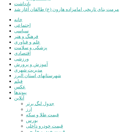
یادداشت
مرمت بنای تاریخی امامزاده هارون (ع) طالقان آغاز شد
خانه
اجتماعی
سیاسی
فرهنگ و هنر
علم و فناوری
پزشکی و سلامت
اقتصادی
ورزشی
آموزش و پرورش
مدیریت شهری
شهرستانهای استان البرز
فیلم
عکس
پیوندها
آنلاین
جدول لیگ برتر
ارز
قیمت طلا و سکه
بورس
قیمت خودرو داخلی
قیمت خودرو خارجی