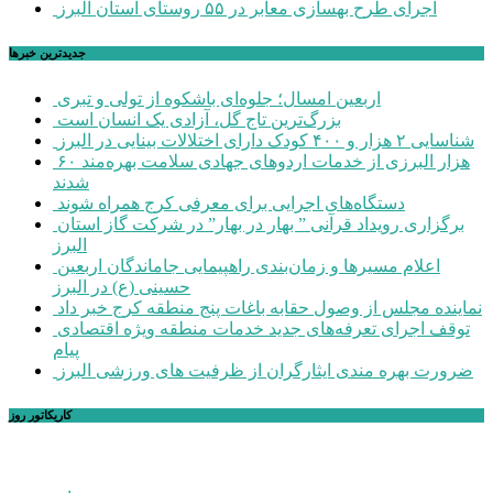
اجرای طرح بهسازی معابر در ۵۵ روستای استان البرز
جديدترين خبرها
اربعین امسال؛ جلوه‌ای باشکوه از تولی و تبری
بزرگ‌ترین تاج گل، آزادی یک انسان است
شناسایی ۲ هزار و ۴۰۰ کودک دارای اختلالات بینایی در البرز
۶۰ هزار البرزی از خدمات اردوهای جهادی سلامت بهره‌مند
شدند
دستگاه‌های اجرایی برای معرفی کرج همراه شوند
برگزاری رویداد قرآنی ” بهار در بهار” در شرکت گاز استان
البرز
اعلام مسیرها و زمان‌بندی راهپیمایی جاماندگان اربعین
حسینی (ع) در البرز
نماینده مجلس از وصول حقابه باغات پنج منطقه کرج خبر داد
توقف اجرای تعرفه‌های جدید خدمات منطقه ویژه اقتصادی
پیام
ضرورت بهره مندی ایثارگران از ظرفیت های ورزشی البرز
کاریکاتور روز