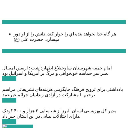
سخن روز
هر گاه خدا بخواهد بنده اي را خوار كند، دانش را از او دور
میسازد.
حضرت علی (ع)
آخرین اخبار:
امام جمعه شهرستان ساوجبلاغ اظهارداشت : اربعین امسال
سراسر حماسه خونخواهی و مرگ بر آمریکا و اسرائیل بود.
ادامه ...
یادداشتی برای ترویج فرهنگ جایگزینی هزینه‌های تشریفاتی مراسم
ترحیم با مشارکت در آزادی زندانیان جرائم غیرعمد
ادامه ...
مدیر کل بهزیستی استان البرز از شناسایی ۲ هزار و ۴۰۰ کودک
دارای اختلالات بینایی در این استان خبر داد.
ادامه ...