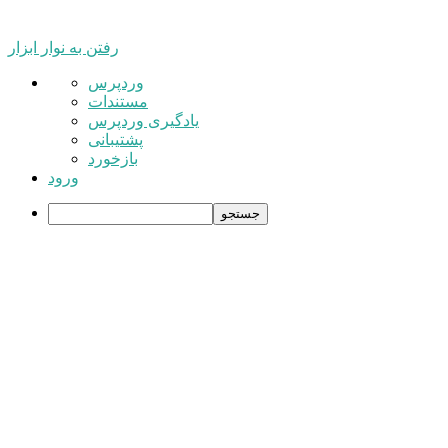
رفتن به نوار ابزار
درباره
وردپرس
وردپرس
مستندات
یادگیری وردپرس
پشتیبانی
بازخورد
ورود
جستجو