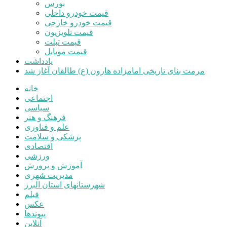
بورس
قیمت خودرو داخلی
قیمت خودرو خارجی
قیمت تلویزیون
قیمت تبلت
قیمت موبایل
یادداشت
مرمت بنای تاریخی امامزاده هارون (ع) طالقان آغاز شد
خانه
اجتماعی
سیاسی
فرهنگ و هنر
علم و فناوری
پزشکی و سلامت
اقتصادی
ورزشی
آموزش و پرورش
مدیریت شهری
شهرستانهای استان البرز
فیلم
عکس
پیوندها
آنلاین