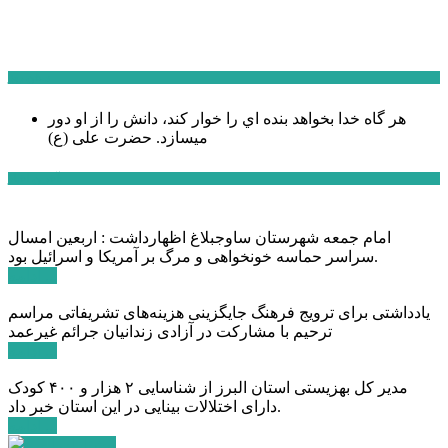
سخن روز
هر گاه خدا بخواهد بنده اي را خوار كند، دانش را از او دور
میسازد.
حضرت علی (ع)
آخرین اخبار:
امام جمعه شهرستان ساوجبلاغ اظهارداشت : اربعین امسال
سراسر حماسه خونخواهی و مرگ بر آمریکا و اسرائیل بود.
ادامه ...
یادداشتی برای ترویج فرهنگ جایگزینی هزینه‌های تشریفاتی مراسم
ترحیم با مشارکت در آزادی زندانیان جرائم غیرعمد
ادامه ...
مدیر کل بهزیستی استان البرز از شناسایی ۲ هزار و ۴۰۰ کودک
دارای اختلالات بینایی در این استان خبر داد.
ادامه ...