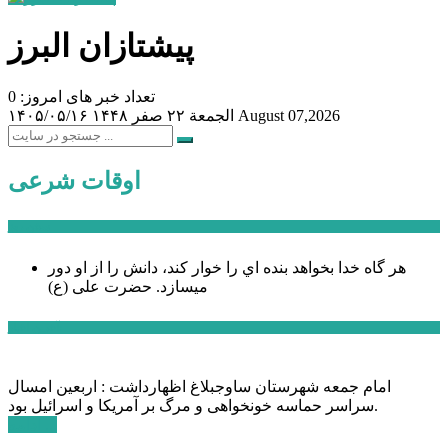
پیشتازان البرز
تعداد خبر های امروز: 0
August 07,2026
الجمعة ۲۲ صفر ۱۴۴۸
۱۴۰۵/۰۵/۱۶
اوقات شرعی
سخن روز
هر گاه خدا بخواهد بنده اي را خوار كند، دانش را از او دور
میسازد.
حضرت علی (ع)
آخرین اخبار:
امام جمعه شهرستان ساوجبلاغ اظهارداشت : اربعین امسال
سراسر حماسه خونخواهی و مرگ بر آمریکا و اسرائیل بود.
ادامه ...