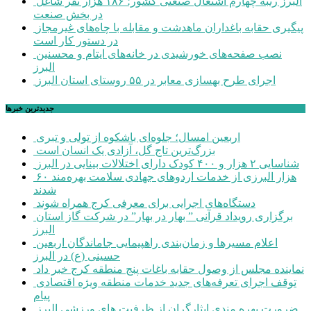
البرز رتبه چهارم اشتغال صنعتی کشور؛ ۱۸۶ هزار نفر شاغل
در بخش صنعت
پیگیری حقابه باغداران ماهدشت و مقابله با چاه‌های غیرمجاز
در دستور کار است
نصب صفحه‌های خورشیدی در خانه‌های ایتام و محسنین
البرز
اجرای طرح بهسازی معابر در ۵۵ روستای استان البرز
جديدترين خبرها
اربعین امسال؛ جلوه‌ای باشکوه از تولی و تبری
بزرگ‌ترین تاج گل، آزادی یک انسان است
شناسایی ۲ هزار و ۴۰۰ کودک دارای اختلالات بینایی در البرز
۶۰ هزار البرزی از خدمات اردوهای جهادی سلامت بهره‌مند
شدند
دستگاه‌های اجرایی برای معرفی کرج همراه شوند
برگزاری رویداد قرآنی ” بهار در بهار” در شرکت گاز استان
البرز
اعلام مسیرها و زمان‌بندی راهپیمایی جاماندگان اربعین
حسینی (ع) در البرز
نماینده مجلس از وصول حقابه باغات پنج منطقه کرج خبر داد
توقف اجرای تعرفه‌های جدید خدمات منطقه ویژه اقتصادی
پیام
ضرورت بهره مندی ایثارگران از ظرفیت های ورزشی البرز