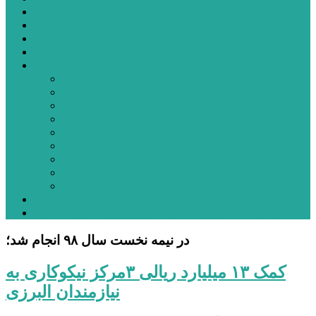
شهرستانهای استان البرز
فیلم
عکس
پیوندها
آنلاین
جدول لیگ برتر
ارز
قیمت طلا و سکه
بورس
قیمت خودرو داخلی
قیمت خودرو خارجی
قیمت تلویزیون
قیمت تبلت
قیمت موبایل
یادداشت
مرمت بنای تاریخی امامزاده هارون (ع) طالقان آغاز شد
در نیمه نخست سال ۹۸ انجام شد؛
کمک ۱۳ میلیارد ریالی ٣مرکز نیکوکاری به
نیازمندان البرزی