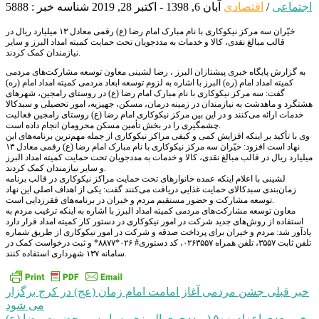
اجتماعی
/
اقتصادی
آبان 6, 1398 - اکتبر 28, 2019
شناسه خبر : 5888
خیّران سه مرکز نیکوکاری با نام مبارک امام رضا (ع) رقمی معادل ۱۳ میلیارد ریال در
قالب مبالغ نقدی، کالا و خدمات به مددجویان تحت حمایت کمیته امداد البرز و سایر
نیازمندان کمک کردند.
به گزارش پایگاه خبری پیشتازان البرز ، رضا لشینی معاون توسعه مشارکت‌های مردمی
کمیته امداد امام (ره) البرز با اشاره به لزوم توسعه ابعاد مردمی کمیته امداد امام (ره)
گفت: سه مرکز نیکوکاری با نام مبارک امام رضا (ع) در روستای رامجین، شهرهای
هشتگرد و ماهدشت به نیازمندان در زمینه درمان، مسکن، جهیزیه، امور تحصیلی و سبدکالا
خدمات ارائه می‌کنند و در این بین مرکز نیکوکاری امام رضا (ع) روستای رامجین فعالیت
چشمگیری را در بخش تأمین مسکن محرومان انجام داده است.
وی با تأکید بر اینکه افزایش کمی و کیفی مراکز نیکوکاری از جمله مهم‌ترین برنامه‌های این
نهاد است افزود: خیّران سه مرکز نیکوکاری با نام مبارک امام رضا (ع) رقمی معادل ۱۳
میلیارد ریال در قالب مبالغ نقدی، کالا و خدمات به مددجویان تحت حمایت کمیته امداد البرز
و سایر نیازمندان کمک کردند.
لشینی با اعلام اینکه عمده خانوارهای تحت حمایت مراکز نیکوکاری در قالب برنامه
زمان‌بندی سبدکالای حمایت غذایی دریافت می‌کنند گفت: یکی از اهداف اصلی این نهاد
توسعه مشارکت و حضور مستقیم مردم و خیران در برنامه‌های فقرزدایی است.
معاون توسعه مشارکت‌های مردمی کمیته امداد البرز با اشاره به اینکه ترغیب مردم به
استفاده از روش‌های جدید شرکت در امور نیکوکاری در دستور کار کمیته امداد قرار دارد
یادآور شد: مردم و خیران برای پرداخت صدقه و شرکت در امور نیکوکاری از طریق شماره
تلفن ثابت ۳۵۵۷، تلفن همراه ۰۲۶۳۵۵۷، کد دستوری# ۰۲۶*۸۸۷۷* و ثبت درخواست کمک در
سامانه ۱۳۷ شهرداری استفاده کنند.
راهبری
خبر قبلی
جشن مردمی آغاز امامت امام زمان (عج) در کرج برگزار
می شود
نوشته
خبر بعدی
اعزام ۱۵۰۰ مددجوی البرزی به پابوسی حضرت رضا (ع)