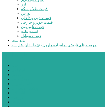
ارز
قیمت طلا و سکه
بورس
قیمت خودرو داخلی
قیمت خودرو خارجی
قیمت تلویزیون
قیمت تبلت
قیمت موبایل
یادداشت
مرمت بنای تاریخی امامزاده هارون (ع) طالقان آغاز شد
پیشتازان البرز
خانه
اجتماعی
سیاسی
فرهنگ و هنر
علم و فناوری
پزشکی و سلامت
اقتصادی
ورزشی
آموزش و پرورش
مدیریت شهری