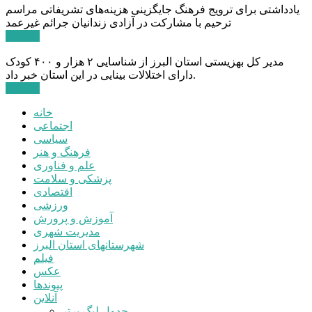
یادداشتی برای ترویج فرهنگ جایگزینی هزینه‌های تشریفاتی مراسم
ترحیم با مشارکت در آزادی زندانیان جرائم غیرعمد
ادامه ...
مدیر کل بهزیستی استان البرز از شناسایی ۲ هزار و ۴۰۰ کودک
دارای اختلالات بینایی در این استان خبر داد.
ادامه ...
خانه
اجتماعی
سیاسی
فرهنگ و هنر
علم و فناوری
پزشکی و سلامت
اقتصادی
ورزشی
آموزش و پرورش
مدیریت شهری
شهرستانهای استان البرز
فیلم
عکس
پیوندها
آنلاین
جدول لیگ برتر