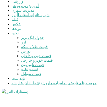
ورزشی
آموزش و پرورش
مدیریت شهری
شهرستانهای استان البرز
فیلم
عکس
پیوندها
آنلاین
جدول لیگ برتر
ارز
قیمت طلا و سکه
بورس
قیمت خودرو داخلی
قیمت خودرو خارجی
قیمت تلویزیون
قیمت تبلت
قیمت موبایل
یادداشت
مرمت بنای تاریخی امامزاده هارون (ع) طالقان آغاز شد