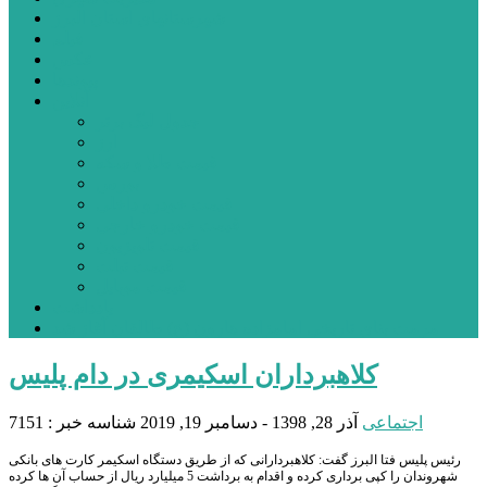
شهرستانهای استان البرز
فیلم
عکس
پیوندها
آنلاین
جدول لیگ برتر
ارز
قیمت طلا و سکه
بورس
قیمت خودرو داخلی
قیمت خودرو خارجی
قیمت تلویزیون
قیمت تبلت
قیمت موبایل
یادداشت
مرمت بنای تاریخی امامزاده هارون (ع) طالقان آغاز شد
کلاهبرداران اسکیمری در دام پلیس
اجتماعی
آذر 28, 1398 - دسامبر 19, 2019
شناسه خبر : 7151
رئیس پلیس فتا البرز گفت: کلاهبردارانی که از طریق دستگاه اسکیمر کارت های بانکی
شهروندان را کپی برداری کرده و اقدام به برداشت 5 میلیارد ریال از حساب آن ها کرده