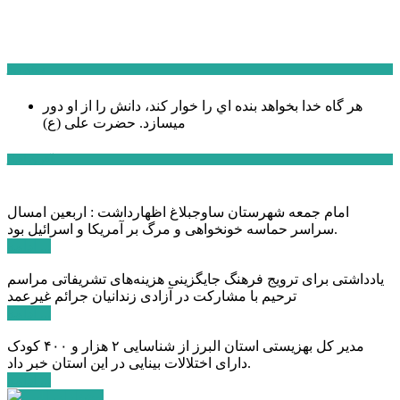
سخن روز
هر گاه خدا بخواهد بنده اي را خوار كند، دانش را از او دور
میسازد.
حضرت علی (ع)
آخرین اخبار:
امام جمعه شهرستان ساوجبلاغ اظهارداشت : اربعین امسال
سراسر حماسه خونخواهی و مرگ بر آمریکا و اسرائیل بود.
ادامه ...
یادداشتی برای ترویج فرهنگ جایگزینی هزینه‌های تشریفاتی مراسم
ترحیم با مشارکت در آزادی زندانیان جرائم غیرعمد
ادامه ...
مدیر کل بهزیستی استان البرز از شناسایی ۲ هزار و ۴۰۰ کودک
دارای اختلالات بینایی در این استان خبر داد.
ادامه ...