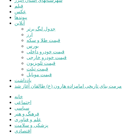
شهرستانهای استان البرز
فیلم
عکس
پیوندها
آنلاین
جدول لیگ برتر
ارز
قیمت طلا و سکه
بورس
قیمت خودرو داخلی
قیمت خودرو خارجی
قیمت تلویزیون
قیمت تبلت
قیمت موبایل
یادداشت
مرمت بنای تاریخی امامزاده هارون (ع) طالقان آغاز شد
خانه
اجتماعی
سیاسی
فرهنگ و هنر
علم و فناوری
پزشکی و سلامت
اقتصادی