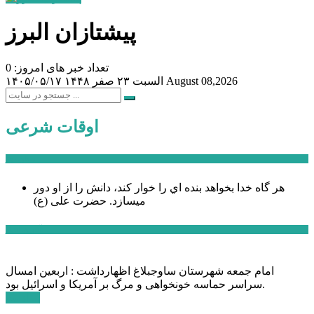
پیشتازان البرز
تعداد خبر های امروز: 0
August 08,2026
السبت ۲۳ صفر ۱۴۴۸
۱۴۰۵/۰۵/۱۷
اوقات شرعی
سخن روز
هر گاه خدا بخواهد بنده اي را خوار كند، دانش را از او دور
میسازد.
حضرت علی (ع)
آخرین اخبار:
امام جمعه شهرستان ساوجبلاغ اظهارداشت : اربعین امسال
سراسر حماسه خونخواهی و مرگ بر آمریکا و اسرائیل بود.
ادامه ...