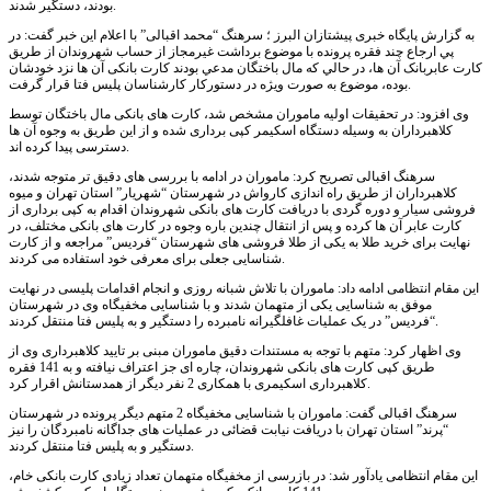
بودند، دستگیر شدند.
به گزارش پایگاه خبری پیشتازان البرز ؛ سرهنگ “محمد اقبالی” با اعلام این خبر گفت: در
پي ارجاع چند فقره پرونده با موضوع برداشت غیرمجاز از حساب شهروندان از طريق
کارت عابربانک آن ها، در حالي که مال باختگان مدعي بودند کارت بانکی آن ها نزد خودشان
بوده، موضوع به صورت ويژه در دستورکار کارشناسان پلیس فتا قرار گرفت.
وی افزود: در تحقيقات اوليه ماموران مشخص شد، کارت های بانکی مال باختگان توسط
کلاهبرداران به وسیله دستگاه اسکیمر کپی برداری شده و از این طریق به وجوه آن ها
دسترسی پیدا کرده اند.
سرهنگ اقبالی تصریح کرد: ماموران در ادامه با بررسی های دقیق تر متوجه شدند،
کلاهبرداران از طریق راه اندازی کارواش در شهرستان “شهریار” استان تهران و میوه
فروشی سیار و دوره گردی با دریافت کارت های بانکی شهروندان اقدام به کپی برداری از
کارت عابر آن ها کرده و پس از انتقال چندین باره وجوه در کارت های بانکی مختلف، در
نهایت برای خرید طلا به یکی از طلا فروشی های شهرستان “فردیس” مراجعه و از کارت
شناسایی جعلی برای معرفی خود استفاده می کردند.
این مقام انتظامی ادامه داد: ماموران با تلاش شبانه روزی و انجام اقدامات پلیسی در نهایت
موفق به شناسایی یکی از متهمان شدند و با شناسایی مخفیگاه وی در شهرستان
“فردیس” در یک عملیات غافلگیرانه نامبرده را دستگیر و به پلیس فتا منتقل کردند.
وی اظهار کرد: متهم با توجه به مستندات دقیق ماموران مبنی بر تایید کلاهبرداری وی از
طریق کپی کارت های بانکی شهروندان، چاره ای جز اعتراف نیافته و به 141 فقره
کلاهبرداری اسکیمری با همکاری 2 نفر دیگر از همدستانش اقرار کرد.
سرهنگ اقبالی گفت: ماموران با شناسایی مخفیگاه 2 متهم دیگر پرونده در شهرستان
“پرند” استان تهران با دریافت نیابت قضائی در عملیات های جداگانه نامبردگان را نیز
دستگیر و به پلیس فتا منتقل کردند.
این مقام انتظامی یادآور شد: در بازرسی از مخفیگاه متهمان تعداد زیادی کارت بانکی خام،