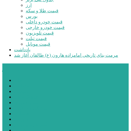
ارز
قیمت طلا و سکه
بورس
قیمت خودرو داخلی
قیمت خودرو خارجی
قیمت تلویزیون
قیمت تبلت
قیمت موبایل
یادداشت
مرمت بنای تاریخی امامزاده هارون (ع) طالقان آغاز شد
پیشتازان البرز
خانه
اجتماعی
سیاسی
فرهنگ و هنر
علم و فناوری
پزشکی و سلامت
اقتصادی
ورزشی
آموزش و پرورش
مدیریت شهری