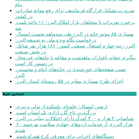
پیام
ضرورت تشکیل قرارگاه فرماندهی برای رفع موانع صادرات
در کشور
برخورد تعزیرات با متخلفان بازار املاک البرز؛ ۱۱ واحد پلمب
شد
بهسازی ۸۵ موتورخانه در البرز طی سه‌ماهه نخست امسال
درخواست نگاه ویژه ملی به توسعه البرز
البرز رتبه چهارم اشتغال صنعتی کشور؛ ۱۸۶ هزار نفر شاغل
در بخش صنعت
پیگیری حقابه باغداران ماهدشت و مقابله با چاه‌های غیرمجاز
در دستور کار است
نصب صفحه‌های خورشیدی در خانه‌های ایتام و محسنین
البرز
اجرای طرح بهسازی معابر در ۵۵ روستای استان البرز
جديدترين خبرها
اربعین امسال؛ جلوه‌ای باشکوه از تولی و تبری
بزرگ‌ترین تاج گل، آزادی یک انسان است
شناسایی ۲ هزار و ۴۰۰ کودک دارای اختلالات بینایی در البرز
۶۰ هزار البرزی از خدمات اردوهای جهادی سلامت بهره‌مند
شدند
دستگاه‌های اجرایی برای معرفی کرج همراه شوند