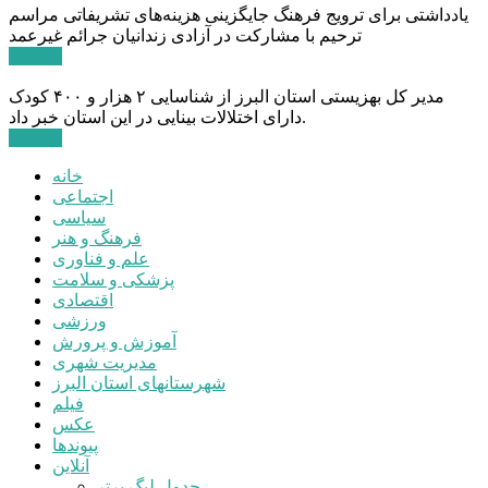
یادداشتی برای ترویج فرهنگ جایگزینی هزینه‌های تشریفاتی مراسم
ترحیم با مشارکت در آزادی زندانیان جرائم غیرعمد
ادامه ...
مدیر کل بهزیستی استان البرز از شناسایی ۲ هزار و ۴۰۰ کودک
دارای اختلالات بینایی در این استان خبر داد.
ادامه ...
خانه
اجتماعی
سیاسی
فرهنگ و هنر
علم و فناوری
پزشکی و سلامت
اقتصادی
ورزشی
آموزش و پرورش
مدیریت شهری
شهرستانهای استان البرز
فیلم
عکس
پیوندها
آنلاین
جدول لیگ برتر