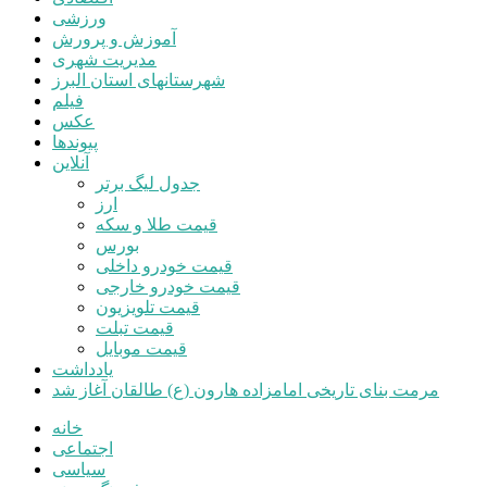
ورزشی
آموزش و پرورش
مدیریت شهری
شهرستانهای استان البرز
فیلم
عکس
پیوندها
آنلاین
جدول لیگ برتر
ارز
قیمت طلا و سکه
بورس
قیمت خودرو داخلی
قیمت خودرو خارجی
قیمت تلویزیون
قیمت تبلت
قیمت موبایل
یادداشت
مرمت بنای تاریخی امامزاده هارون (ع) طالقان آغاز شد
خانه
اجتماعی
سیاسی