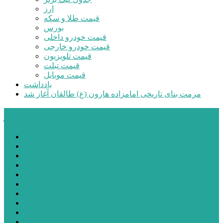
ارز
قیمت طلا و سکه
بورس
قیمت خودرو داخلی
قیمت خودرو خارجی
قیمت تلویزیون
قیمت تبلت
قیمت موبایل
یادداشت
مرمت بنای تاریخی امامزاده هارون (ع) طالقان آغاز شد
پیشتازان البرز
خانه
اجتماعی
سیاسی
فرهنگ و هنر
علم و فناوری
پزشکی و سلامت
اقتصادی
ورزشی
آموزش و پرورش
مدیریت شهری