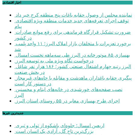
اخبار اقتصادی
نماینده مجلس از وصول حقابه باغات پنج منطقه کرج خبر داد
توقف اجرای تعرفه‌های جدید خدمات منطقه ویژه اقتصادی
پیام
ضرورت تشکیل قرارگاه فرماندهی برای رفع موانع صادرات
در کشور
برخورد تعزیرات با متخلفان بازار املاک البرز؛ ۱۱ واحد پلمب
شد
بهسازی ۸۵ موتورخانه در البرز طی سه‌ماهه نخست امسال
درخواست نگاه ویژه ملی به توسعه البرز
البرز رتبه چهارم اشتغال صنعتی کشور؛ ۱۸۶ هزار نفر شاغل
در بخش صنعت
پیگیری حقابه باغداران ماهدشت و مقابله با چاه‌های غیرمجاز
در دستور کار است
نصب صفحه‌های خورشیدی در خانه‌های ایتام و محسنین
البرز
اجرای طرح بهسازی معابر در ۵۵ روستای استان البرز
جديدترين خبرها
اربعین امسال؛ جلوه‌ای باشکوه از تولی و تبری
بزرگ‌ترین تاج گل، آزادی یک انسان است