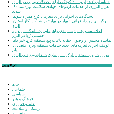
شناسایی ۲ هزار و ۴۰۰ کودک دارای اختلالات بینایی در البرز
۶۰ هزار البرزی از خدمات اردوهای جهادی سلامت بهره‌مند
شدند
دستگاه‌های اجرایی برای معرفی کرج همراه شوند
برگزاری رویداد قرآنی ” بهار در بهار” در شرکت گاز استان
البرز
اعلام مسیرها و زمان‌بندی راهپیمایی جاماندگان اربعین
حسینی (ع) در البرز
نماینده مجلس از وصول حقابه باغات پنج منطقه کرج خبر داد
توقف اجرای تعرفه‌های جدید خدمات منطقه ویژه اقتصادی
پیام
ضرورت بهره مندی ایثارگران از ظرفیت های ورزشی البرز
کاریکاتور روز
خانه
اجتماعی
سیاسی
فرهنگ و هنر
علم و فناوری
پزشکی و سلامت
اقتصادی