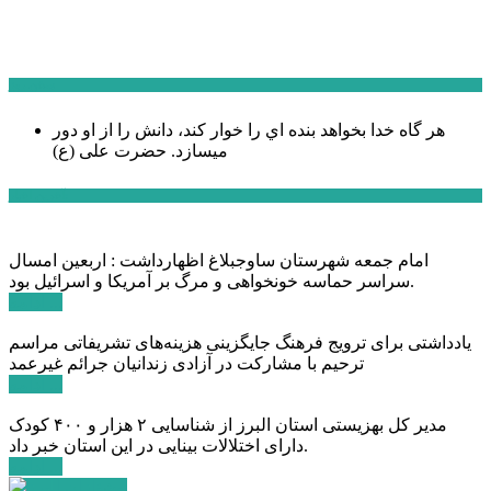
سخن روز
هر گاه خدا بخواهد بنده اي را خوار كند، دانش را از او دور
میسازد.
حضرت علی (ع)
آخرین اخبار:
امام جمعه شهرستان ساوجبلاغ اظهارداشت : اربعین امسال
سراسر حماسه خونخواهی و مرگ بر آمریکا و اسرائیل بود.
ادامه ...
یادداشتی برای ترویج فرهنگ جایگزینی هزینه‌های تشریفاتی مراسم
ترحیم با مشارکت در آزادی زندانیان جرائم غیرعمد
ادامه ...
مدیر کل بهزیستی استان البرز از شناسایی ۲ هزار و ۴۰۰ کودک
دارای اختلالات بینایی در این استان خبر داد.
ادامه ...