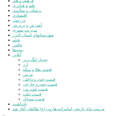
فرهنگ و هنر
علم و فناوری
پزشکی و سلامت
اقتصادی
ورزشی
آموزش و پرورش
مدیریت شهری
شهرستانهای استان البرز
فیلم
عکس
پیوندها
آنلاین
جدول لیگ برتر
ارز
قیمت طلا و سکه
بورس
قیمت خودرو داخلی
قیمت خودرو خارجی
قیمت تلویزیون
قیمت تبلت
قیمت موبایل
یادداشت
مرمت بنای تاریخی امامزاده هارون (ع) طالقان آغاز شد