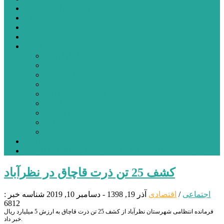
شهرستانهای استان البرز
فیلم
عکس
پیوندها
آنلاین
جدول لیگ برتر
ارز
قیمت طلا و سکه
بورس
قیمت خودرو داخلی
قیمت خودرو خارجی
قیمت تلویزیون
قیمت تبلت
قیمت موبایل
یادداشت
مرمت بنای تاریخی امامزاده هارون (ع) طالقان آغاز شد
کشف 25 تن ذرت قاچاق در نظرآباد
اجتماعی
/
اقتصادی
آذر 19, 1398 - دسامبر 10, 2019
شناسه خبر :
6812
فرمانده انتظامی شهرستان نظرآباد از کشف 25 تن ذرت قاچاق به ارزش 5 میلیارد ریال
خبر داد.