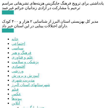
یادداشتی برای ترویج فرهنگ جایگزینی هزینه‌های تشریفاتی مراسم
ترحیم با مشارکت در آزادی زندانیان جرائم غیرعمد
ادامه ...
مدیر کل بهزیستی استان البرز از شناسایی ۲ هزار و ۴۰۰ کودک
دارای اختلالات بینایی در این استان خبر داد.
ادامه ...
خانه
اجتماعی
سیاسی
فرهنگ و هنر
علم و فناوری
پزشکی و سلامت
اقتصادی
ورزشی
آموزش و پرورش
مدیریت شهری
شهرستانهای استان البرز
فیلم
عکس
پیوندها
آنلاین
جدول لیگ برتر