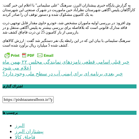
به گزارش پایگاه خبری پیشتازان البرز، سرهنگ “علی سلیمانی” با اعلام این خبر گفت:
کارآگاهان پلیس آگاهی شهرستان نظرآباد حین ماموریت در شهرک صنعتی این شهرستان
به یک کامیون مشکوک شده و دستور توقف آن را صادر کردند.
وی افزود: در بررسی اولیه ماموران مشخص شد، خودرو حاوی مقدار قابل توجهی ذرت
فاقد مدارک قانونی است که بلافاصله برای بررسی بیشتر به پلیس آگاهی منتقل و در
بازرسی از بار کامیون 25 تن ذرت قاچاق کشف شد.
سرهنگ سلیمانی با بیان این که در این رابطه یک نفر دستگیر شد گفت : ارزش کالاهای
کشف شده 5 میلیارد ریال برآورد شده است.
راهبری
خبر قبلی
اسامی قطعی نامزدهای نمایندگی مجلس ۲۲ بهمن ماه
اعلام می شود
نوشته
خبر بعدی
برنامه ای برای ایمنی آب در سطح ملی وجود دارد؟
اشتراک گذاری
برچسب ها
البرز
پیشتازان البرز
قاچاق کالا