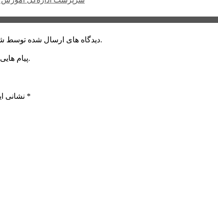
دیدگاه های ارسال شده توسط شما، پس از تایید توسط خبرگزاری الف در وب منتشر خواهد شد.
پیام هایی که به غیر از زبان فارسی یا غیر مرتبط باشد منتشر نخواهد شد.
*
بخش‌های موردنیاز علامت‌گذاری شده‌اند
نشانی ای