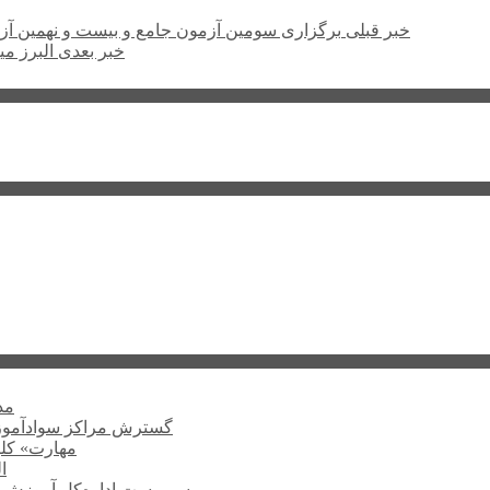
خبر قبلی
برگزاری سومین آزمون جامع و بیست و نهمین آز
خبر بعدی
البرز میزبان ١٨٦ ووشو کار در المپیاد استع
۲۲۴
گسترش مراکز سوادآمو
«مهارت» کلی
ا
سرپرست اداره‌کل آموزش ف