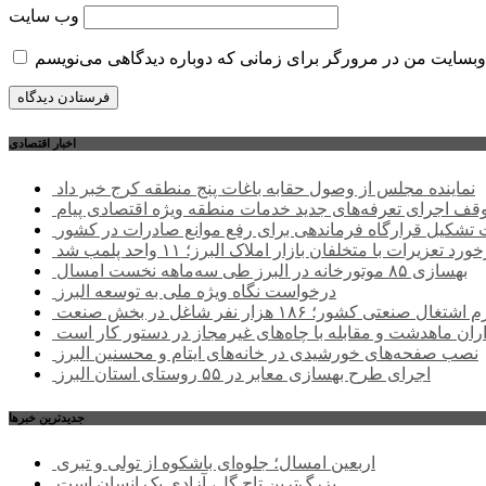
وب‌ سایت
اخبار اقتصادی
نماینده مجلس از وصول حقابه باغات پنج منطقه کرج خبر داد
وقف اجرای تعرفه‌های جدید خدمات منطقه ویژه اقتصادی پیام
شکیل قرارگاه فرماندهی برای رفع موانع صادرات در کشور
ورد تعزیرات با متخلفان بازار املاک البرز؛ ۱۱ واحد پلمب شد
بهسازی ۸۵ موتورخانه در البرز طی سه‌ماهه نخست امسال
درخواست نگاه ویژه ملی به توسعه البرز
صنعتی کشور؛ ۱۸۶ هزار نفر شاغل در بخش صنعت
اران ماهدشت و مقابله با چاه‌های غیرمجاز در دستور کار است
نصب صفحه‌های خورشیدی در خانه‌های ایتام و محسنین البرز
اجرای طرح بهسازی معابر در ۵۵ روستای استان البرز
جديدترين خبرها
اربعین امسال؛ جلوه‌ای باشکوه از تولی و تبری
بزرگ‌ترین تاج گل، آزادی یک انسان است