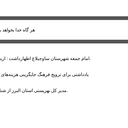
هر گاه خدا بخواهد ب
امام جمعه شهرستان ساوجبلاغ اظهارداشت : اربعین امسال سراسر حماسه خونخواهی و مرگ بر آمریکا و اسرائیل بود.
یادداشتی برای ترویج فرهنگ جایگزینی هزینه‌های
مدیر کل بهزیستی استان البرز از شناسایی ۲ هزار و ۴۰۰ کودک دارای اختلالات بینایی در این استان خبر داد.