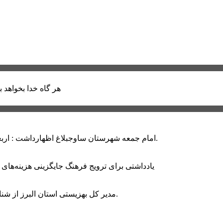
هر گاه خدا بخواهد ب
امام جمعه شهرستان ساوجبلاغ اظهارداشت : اربعین امسال سراسر حماسه خونخواهی و مرگ بر آمریکا و اسرائیل بود.
یادداشتی برای ترویج فرهنگ جایگزینی هزینه‌های
مدیر کل بهزیستی استان البرز از شناسایی ۲ هزار و ۴۰۰ کودک دارای اختلالات بینایی در این استان خبر داد.