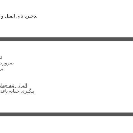
ذخیره نام، ایمیل و وبسایت من در مرورگر برای زمانی که دوباره دیدگاهی می‌نویسم.
ت
ضرورت ت
برخ
البرز رتبه چهارم اشتغال 
پیگیری حقابه باغد