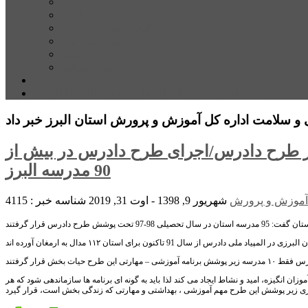
بورس
قیمت خودرو داخلی
قیمت خودرو خارجی
قیمت تلویزیون
قیمت تبلت
قیمت موبایل
یادداشت
مرمت بنای تاریخی امامزاده هارون (ع) طالقان آغاز شد
زی در طرح دادرس/اجرای طرح دادرس در بیش از
90 مدرسه البرز
آموزش و پرورش
شهریور 9, 1398 - اوت 31, 2019
شناسه خبر : 4115
 دادرس در بین دانش آموزان انگیزه، امید و نشاط ایجاد می کند لذا باید به گونه ای برنامه ها سازماندهی شود که هر