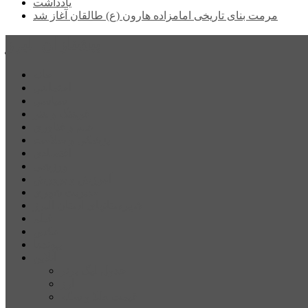
یادداشت
مرمت بنای تاریخی امامزاده هارون (ع) طالقان آغاز شد
پیشتازان البرز
خانه
اجتماعی
سیاسی
فرهنگ و هنر
علم و فناوری
پزشکی و سلامت
اقتصادی
ورزشی
آموزش و پرورش
مدیریت شهری
شهرستانهای استان البرز
فیلم
عکس
پیوندها
آنلاین
جدول لیگ برتر
ارز
قیمت طلا و سکه