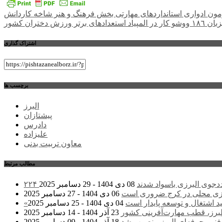
راهبری
مون ادواری استانداردهای مهارتی بخش فرهنگ و هنر شاخه کاردانش
دادهای برتر ورزش دختران کشور
نوشته
اشتراک گذاری
برچسب ها
البرز
پیشتازان
دادرس
علیزاده
معاون تربیت بدنی
مطالب مرتبط
 مددجوی البرزی باسواد شدند
08 دی 1404 - 29 دسامبر 2025
زی محلی در کرج ضروری است
06 دی 1404 - 27 دسامبر 2025
د اشتغال و توسعه پایدار است
04 دی 1404 - 25 دسامبر 2025
لبرز، قطب مهارت‌آفرینی کشور
23 آذر 1404 - 14 دسامبر 2025
نی‌وحرفه‌ای البرز منصوب شد
18 آذر 1404 - 09 دسامبر 2025