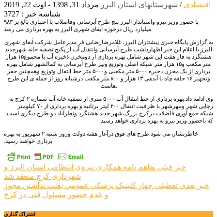
اقتصادی
/
شهرستانهای استان البرز
مرداد 31, 1398 - اوت 22, 2019
شناسه خبر : 3727
با حضور وزیر نیرو واستاندار البرز پنج طرح آبرسانی وفاضلاب با اعتباری بالغ بر ۹۸۳
میلیارد ریال درحوزه آبفای شهری البرز به بهره برداری می رسد.
به گزارش پایگاه خبری پیشتازان البرز، غلامرضارضایی فر مدیرعامل شرکت آبفای شهری
البرز با اعلام این خبر اظهارداشت:طرح آبرسانی وانتقال آب از پکیج تصفیه خانه شهرجدید
هشتگرد به فاز هفت این شهر شامل بهره برداری از دومخزن ذخیره آب با مجموع۱۵ هزار
متر مکعب و۱۵ هزار متر شبکه اصلی وتوزیع ونیز طرح آبرسانی به کمالشهر شامل بهره
برداری از یک مخزن ذخیره ۵۰۰۰ متر مکعبی و۵۰۰۰ متر خط انتقال وتوزیع وهمچنین حفر
وتجهیز ۱۶ حلقه چاه با آبدهی ۱۳ هزار و ۸۰۰ متر مکعب درشبانه روز از جمله ی این طرح
هاست.
وی ادامه داد:بهره برداری از خط انتقال آب ۵۰۰۰ متری از تصفیه خانه آب شماره ۲ کرج به
رجایی شهر ومهرشهر با ظرفیت انتقال ۲۰۰ لیتر برثانیه و بهره برداری از ۷۰ کیلومتر
شبکه جمع آوری فاضلاب درکرج بزرگ،شهر جدید هشتگرد ونظرآباد دو طرح دیگری است
که باحضور وزیر نیرو به بهره برداری خواهد رسید.
خاطرنشان می شود طرح های فوق درآغاز هفته دولت وروز شنبه ۲ شهریور به بهره
برداری خواهند رسید.
راهبری
خبر قبلی
تفاهم نامه همکاری نیروی انتظامی استان البرز و
شهرداری کرج منعقد شد
نوشته
خبر بعدی
تعطیلی چهار کلینیک پزشکی عمومی بعلت نداشتن مجوز
و عدم حضور مسئول فنی در کرج
اشتراک گذاری