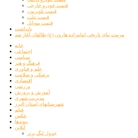
قیمت خودرو خارجی
قیمت تلویزیون
قیمت تبلت
قیمت موبایل
یادداشت
مرمت بنای تاریخی امامزاده هارون (ع) طالقان آغاز شد
خانه
اجتماعی
سیاسی
فرهنگ و هنر
علم و فناوری
پزشکی و سلامت
اقتصادی
ورزشی
آموزش و پرورش
مدیریت شهری
شهرستانهای استان البرز
فیلم
عکس
پیوندها
آنلاین
جدول لیگ برتر