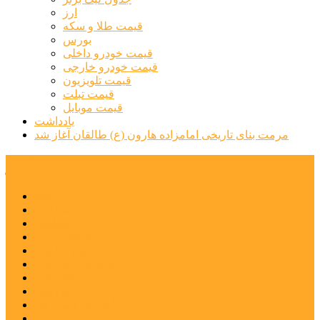
ارز
قیمت طلا و سکه
بورس
قیمت خودرو داخلی
قیمت خودرو خارجی
قیمت تلویزیون
قیمت تبلت
قیمت موبایل
یادداشت
مرمت بنای تاریخی امامزاده هارون (ع) طالقان آغاز شد
پیشتازان البرز
خانه
اجتماعی
سیاسی
فرهنگ و هنر
علم و فناوری
پزشکی و سلامت
اقتصادی
ورزشی
آموزش و پرورش
مدیریت شهری