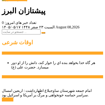
پیشتازان البرز
تعداد خبر های امروز: 0
August 08,2026
السبت ۲۳ صفر ۱۴۴۸
۱۴۰۵/۰۵/۱۷
اوقات شرعی
سخن روز
هر گاه خدا بخواهد بنده اي را خوار كند، دانش را از او دور
میسازد.
حضرت علی (ع)
آخرین اخبار:
امام جمعه شهرستان ساوجبلاغ اظهارداشت : اربعین امسال
سراسر حماسه خونخواهی و مرگ بر آمریکا و اسرائیل بود.
ادامه ...