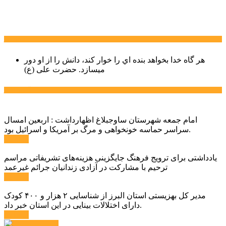
سخن روز
هر گاه خدا بخواهد بنده اي را خوار كند، دانش را از او دور
میسازد.
حضرت علی (ع)
آخرین اخبار:
امام جمعه شهرستان ساوجبلاغ اظهارداشت : اربعین امسال
سراسر حماسه خونخواهی و مرگ بر آمریکا و اسرائیل بود.
ادامه ...
یادداشتی برای ترویج فرهنگ جایگزینی هزینه‌های تشریفاتی مراسم
ترحیم با مشارکت در آزادی زندانیان جرائم غیرعمد
ادامه ...
مدیر کل بهزیستی استان البرز از شناسایی ۲ هزار و ۴۰۰ کودک
دارای اختلالات بینایی در این استان خبر داد.
ادامه ...