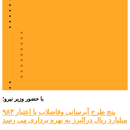
شهرستانهای استان البرز
فیلم
عکس
پیوندها
آنلاین
جدول لیگ برتر
ارز
قیمت طلا و سکه
بورس
قیمت خودرو داخلی
قیمت خودرو خارجی
قیمت تلویزیون
قیمت تبلت
قیمت موبایل
یادداشت
مرمت بنای تاریخی امامزاده هارون (ع) طالقان آغاز شد
با حضور وزیر نیرو؛
پنج طرح آبرسانی وفاضلاب با اعتبار ۹۸۳
میلیارد ریال درالبرز به بهره برداری می رسد