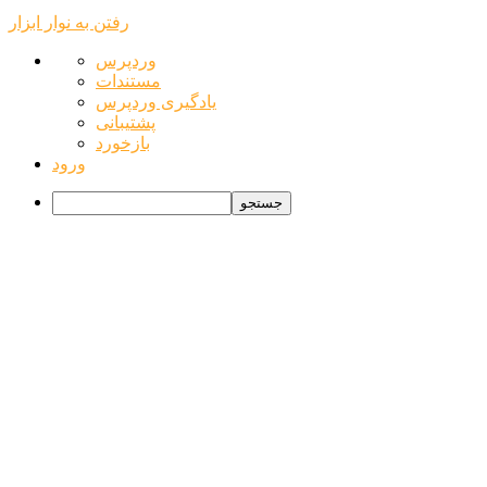
رفتن به نوار ابزار
درباره
وردپرس
وردپرس
مستندات
یادگیری وردپرس
پشتیبانی
بازخورد
ورود
جستجو