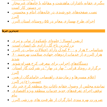
پیگیری حقابه باغداران ماهدشت و مقابله با چاه‌های غیرمجاز
در دستور کار است
نصب صفحه‌های خورشیدی در خانه‌های ایتام و محسنین
البرز
اجرای طرح بهسازی معابر در ۵۵ روستای استان البرز
جديدترين خبرها
اربعین امسال؛ جلوه‌ای باشکوه از تولی و تبری
بزرگ‌ترین تاج گل، آزادی یک انسان است
شناسایی ۲ هزار و ۴۰۰ کودک دارای اختلالات بینایی در البرز
۶۰ هزار البرزی از خدمات اردوهای جهادی سلامت بهره‌مند
شدند
دستگاه‌های اجرایی برای معرفی کرج همراه شوند
برگزاری رویداد قرآنی ” بهار در بهار” در شرکت گاز استان
البرز
اعلام مسیرها و زمان‌بندی راهپیمایی جاماندگان اربعین
حسینی (ع) در البرز
نماینده مجلس از وصول حقابه باغات پنج منطقه کرج خبر داد
توقف اجرای تعرفه‌های جدید خدمات منطقه ویژه اقتصادی
پیام
ضرورت بهره مندی ایثارگران از ظرفیت های ورزشی البرز