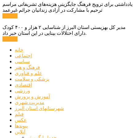
یادداشتی برای ترویج فرهنگ جایگزینی هزینه‌های تشریفاتی مراسم
ترحیم با مشارکت در آزادی زندانیان جرائم غیرعمد
ادامه ...
مدیر کل بهزیستی استان البرز از شناسایی ۲ هزار و ۴۰۰ کودک
دارای اختلالات بینایی در این استان خبر داد.
ادامه ...
خانه
اجتماعی
سیاسی
فرهنگ و هنر
علم و فناوری
پزشکی و سلامت
اقتصادی
ورزشی
آموزش و پرورش
مدیریت شهری
شهرستانهای استان البرز
فیلم
عکس
پیوندها
آنلاین
جدول لیگ برتر