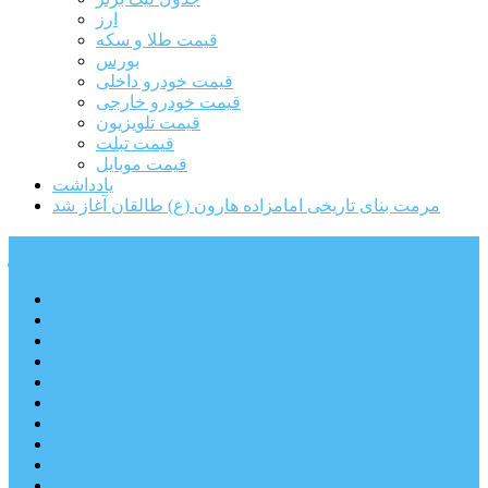
ارز
قیمت طلا و سکه
بورس
قیمت خودرو داخلی
قیمت خودرو خارجی
قیمت تلویزیون
قیمت تبلت
قیمت موبایل
یادداشت
مرمت بنای تاریخی امامزاده هارون (ع) طالقان آغاز شد
پیشتازان البرز
خانه
اجتماعی
سیاسی
فرهنگ و هنر
علم و فناوری
پزشکی و سلامت
اقتصادی
ورزشی
آموزش و پرورش
مدیریت شهری