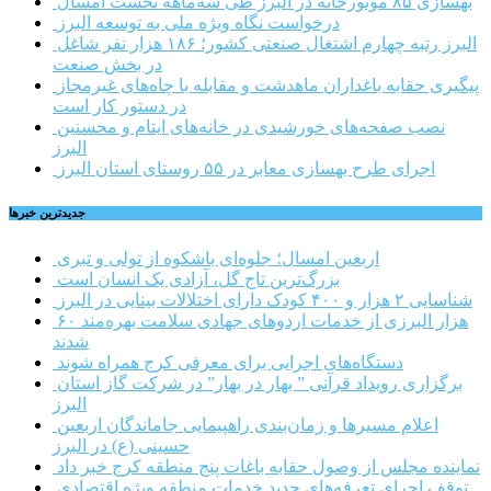
بهسازی ۸۵ موتورخانه در البرز طی سه‌ماهه نخست امسال
درخواست نگاه ویژه ملی به توسعه البرز
البرز رتبه چهارم اشتغال صنعتی کشور؛ ۱۸۶ هزار نفر شاغل
در بخش صنعت
پیگیری حقابه باغداران ماهدشت و مقابله با چاه‌های غیرمجاز
در دستور کار است
نصب صفحه‌های خورشیدی در خانه‌های ایتام و محسنین
البرز
اجرای طرح بهسازی معابر در ۵۵ روستای استان البرز
جديدترين خبرها
اربعین امسال؛ جلوه‌ای باشکوه از تولی و تبری
بزرگ‌ترین تاج گل، آزادی یک انسان است
شناسایی ۲ هزار و ۴۰۰ کودک دارای اختلالات بینایی در البرز
۶۰ هزار البرزی از خدمات اردوهای جهادی سلامت بهره‌مند
شدند
دستگاه‌های اجرایی برای معرفی کرج همراه شوند
برگزاری رویداد قرآنی ” بهار در بهار” در شرکت گاز استان
البرز
اعلام مسیرها و زمان‌بندی راهپیمایی جاماندگان اربعین
حسینی (ع) در البرز
نماینده مجلس از وصول حقابه باغات پنج منطقه کرج خبر داد
توقف اجرای تعرفه‌های جدید خدمات منطقه ویژه اقتصادی