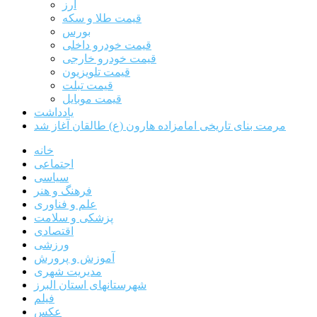
ارز
قیمت طلا و سکه
بورس
قیمت خودرو داخلی
قیمت خودرو خارجی
قیمت تلویزیون
قیمت تبلت
قیمت موبایل
یادداشت
مرمت بنای تاریخی امامزاده هارون (ع) طالقان آغاز شد
خانه
اجتماعی
سیاسی
فرهنگ و هنر
علم و فناوری
پزشکی و سلامت
اقتصادی
ورزشی
آموزش و پرورش
مدیریت شهری
شهرستانهای استان البرز
فیلم
عکس