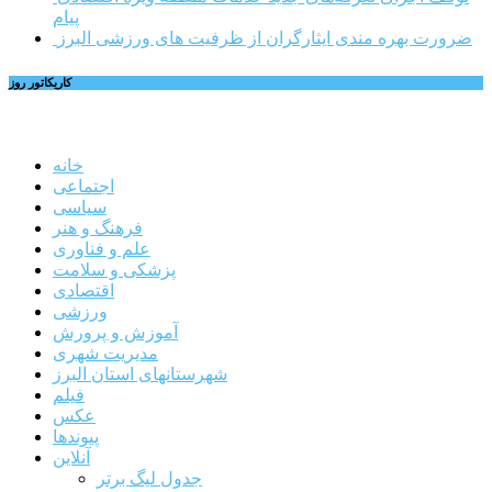
پیام
ضرورت بهره مندی ایثارگران از ظرفیت های ورزشی البرز
کاریکاتور روز
خانه
اجتماعی
سیاسی
فرهنگ و هنر
علم و فناوری
پزشکی و سلامت
اقتصادی
ورزشی
آموزش و پرورش
مدیریت شهری
شهرستانهای استان البرز
فیلم
عکس
پیوندها
آنلاین
جدول لیگ برتر