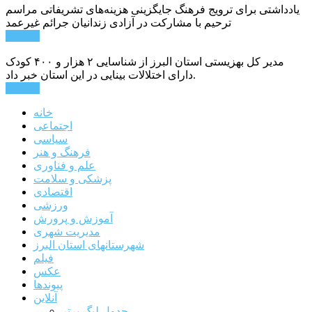
یادداشتی برای ترویج فرهنگ جایگزینی هزینه‌های تشریفاتی مراسم
ترحیم با مشارکت در آزادی زندانیان جرائم غیرعمد
ادامه ...
مدیر کل بهزیستی استان البرز از شناسایی ۲ هزار و ۴۰۰ کودک
دارای اختلالات بینایی در این استان خبر داد.
ادامه ...
خانه
اجتماعی
سیاسی
فرهنگ و هنر
علم و فناوری
پزشکی و سلامت
اقتصادی
ورزشی
آموزش و پرورش
مدیریت شهری
شهرستانهای استان البرز
فیلم
عکس
پیوندها
آنلاین
جدول لیگ برتر