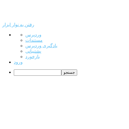
رفتن به نوار ابزار
درباره
وردپرس
وردپرس
مستندات
یادگیری وردپرس
پشتیبانی
بازخورد
ورود
جستجو