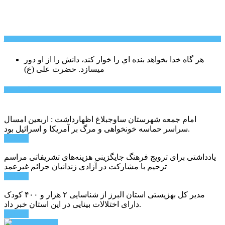
سخن روز
هر گاه خدا بخواهد بنده اي را خوار كند، دانش را از او دور
میسازد.
حضرت علی (ع)
آخرین اخبار:
امام جمعه شهرستان ساوجبلاغ اظهارداشت : اربعین امسال
سراسر حماسه خونخواهی و مرگ بر آمریکا و اسرائیل بود.
ادامه ...
یادداشتی برای ترویج فرهنگ جایگزینی هزینه‌های تشریفاتی مراسم
ترحیم با مشارکت در آزادی زندانیان جرائم غیرعمد
ادامه ...
مدیر کل بهزیستی استان البرز از شناسایی ۲ هزار و ۴۰۰ کودک
دارای اختلالات بینایی در این استان خبر داد.
ادامه ...