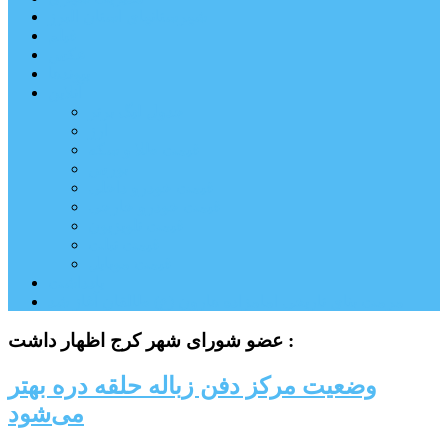
شهرستانهای استان البرز
فیلم
عکس
پیوندها
آنلاین
جدول لیگ برتر
ارز
قیمت طلا و سکه
بورس
قیمت خودرو داخلی
قیمت خودرو خارجی
قیمت تلویزیون
قیمت تبلت
قیمت موبایل
یادداشت
مرمت بنای تاریخی امامزاده هارون (ع) طالقان آغاز شد
عضو شورای شهر کرج اظهار داشت :
وضعیت مرکز دفن زباله حلقه دره بهتر
می‌شود