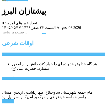
پیشتازان البرز
تعداد خبر های امروز: 0
August 08,2026
السبت ۲۳ صفر ۱۴۴۸
۱۴۰۵/۰۵/۱۷
اوقات شرعی
سخن روز
هر گاه خدا بخواهد بنده اي را خوار كند، دانش را از او دور
میسازد.
حضرت علی (ع)
آخرین اخبار:
امام جمعه شهرستان ساوجبلاغ اظهارداشت : اربعین امسال
سراسر حماسه خونخواهی و مرگ بر آمریکا و اسرائیل بود.
ادامه ...