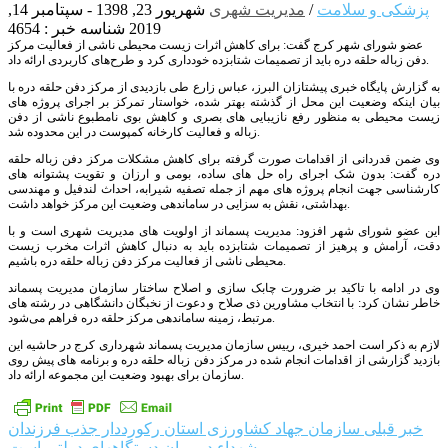
پزشکی و سلامت
/
مدیریت شهری
شهریور 23, 1398 - سپتامبر 14,
2019
شناسه خبر : 4654
عضو شورای شهر کرج گفت: برای کاهش اثرات زیست محیطی ناشی از فعالیت مرکز
دفن زباله حلقه دره باید از تصمیمات شتابزده خودداری کرد و طرح‌های کاربردی ارائه داد.
به گزارش پایگاه خبری پیشتازان البرز، عباس زارع طی بازدیدی از مرکز دفن حلقه دره با
بیان اینکه وضعیت این محل از گذشته بهتر شده، خواستار تمرکز بر اجرای پروژه های
زیست محیطی به منظور رفع نازیبایی های بصری و کاهش بوی نامطبوع ناشی از دفن
زباله و فعالیت کارخانه کمپوست در این محدوده شد.
وی ضمن قدردانی از اقدامات صورت گرفته برای کاهش مشکلات مرکز دفن زباله حلقه
دره گفت: بدون شک اجرای راه حل های ساده، بومی و ارزان و تقویت پشتوانه های
کارشناسی جهت انجام پروژه های مهم از جمله تصفیه شیرابه، احداث لندفیل و مهندسی
بهداشتی، نقش به سزایی در ساماندهی وضعیت این مرکز خواهد داشت.
این عضو شورای شهر افزود: مدیریت پسماند از اولویت های مدیریت شهری است و با
دقت، آرامش و پرهیز از تصمیمات شتابزده باید به دنبال کاهش اثرات مخرب زیست
محیطی ناشی از فعالیت مرکز دفن زباله حلقه دره باشیم.
وی در ادامه با تاکید بر ضرورت چابک سازی و اصلاح ساختار سازمان مدیریت پسماند
خاطر نشان کرد: با انتخاب مشاورین ذی صلاح و دعوت از نخبگان دانشگاهی در رشته های
مرتبط، زمینه ساماندهی مرکز حلقه دره فراهم می‌شود.
لازم به ذکر است احمد خیری، رییس سازمان مدیریت پسماند شهرداری کرج در حاشیه این
بازدید گزارشی از اقدامات انجام شده در مرکز دفن زباله حلقه دره و برنامه های پیش روی
سازمان برای بهبود وضعیت این مجموعه ارائه داد.
راهبری
خبر قبلی
سازمان جهاد کشاورزی استان رکورددار جذب فرزندان
شهداء در میان دستگاههای دولتی است