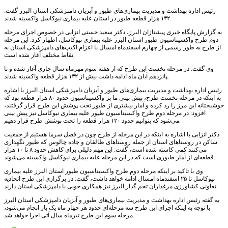
رئیس اداره بهداشت و مدیریت بیماری‌های طیور و آبزیان دامپزشکی استان البرز گفت:
۱۳۲ هزار قطعه طیور در استان علیه بیماری نیوکاسل واکسینه شدند.
به گزارش پایگاه خبری پیشتازان البرز، دکتر سعید حسنی انزابی در خصوص اجرای مرحله
دوم طرح واکسیناسیون طیور استان البرز علیه بیماری نیوکاسل، اظهار کرد: این مرحله
از طرح به طور رسمی از چهارم اسفندماه امسال با اعزام اکیپ‌های دامپزشکی استان به
نقاط مختلف آغاز شده است.
وی گفت: در مرحله نخست این طرح که از هفته سوم مهرماه سال جاری آغاز شده و تا
پانزدهم آبان ماه ادامه داشت بیش از ۱۳۲ هزار قطعه واکسینه شدند.
رئیس اداره بهداشت و مدیریت بیماری‌های طیور و آبزیان دامپزشکی استان البرز با اشاره
به اینکه در مرحله نخست طرح، پیش بینی ما بر واکسیناسیون حدود ۸۰ هزار قطعه بود که
خوشبختانه این مرز را رد کرده و آمار بیشتری از طیور تحت پوشش این طرح قرار گرفتند،
افزود: در مرحله دوم طرح واکسیناسیون طیور علیه بیماری نیوکاسل نیز پیش بینی
می‌شود که بتوانیم حدود ۱۲۰ هزار قطعه را تحت پوشش طرح قرار دهیم.
دکتر انزابی با اشاره به اینکه در این مرحله از طرح چون در فصل سرما هستیم از جمعیت
ساکن در روستاهای استان از جمله روستاهای طالقان و جاده چالوس که طیور نگهداری
می‌کنند کمی کاسته شده است، گفت: این مهم دلیلی برای کاهش حدود ۸ تا ۱۰ هزار
قطعه‌ای از آمار طیوری است که در این مرحله علیه بیماری نیوکاسل واکسینه می‌شوند.
وی با تاکید بر اینکه مرحله دوم طرح واکسیناسیون طیور استان البرز علیه بیماری
نیوکاسل تا ۲۵ اسفندماه امسال ادامه خواهد داشت، گفت: در برگزاری این طرح اتحادیه
تعاونی کشاورزی مرغداران تخم گذار البرز نیز همکاری خوبی با دامپزشکی استان دارند.
به گفته رئیس اداره بهداشت و مدیریت بیماری‌های طیور و آبزیان دامپزشکی استان البرز
با توجه به اینکه اجرای این طرح سه مرحله‌ای حدود هر چهار ماه یک بار انجام می‌شود،
مرحله سوم این طرح تیرماه سال آتی اجرا خواهد شد.