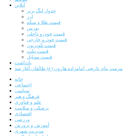
آنلاین
جدول لیگ برتر
ارز
قیمت طلا و سکه
بورس
قیمت خودرو داخلی
قیمت خودرو خارجی
قیمت تلویزیون
قیمت تبلت
قیمت موبایل
یادداشت
مرمت بنای تاریخی امامزاده هارون (ع) طالقان آغاز شد
خانه
اجتماعی
سیاسی
فرهنگ و هنر
علم و فناوری
پزشکی و سلامت
اقتصادی
ورزشی
آموزش و پرورش
مدیریت شهری