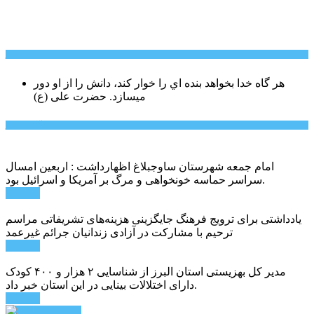
سخن روز
هر گاه خدا بخواهد بنده اي را خوار كند، دانش را از او دور
میسازد.
حضرت علی (ع)
آخرین اخبار:
امام جمعه شهرستان ساوجبلاغ اظهارداشت : اربعین امسال
سراسر حماسه خونخواهی و مرگ بر آمریکا و اسرائیل بود.
ادامه ...
یادداشتی برای ترویج فرهنگ جایگزینی هزینه‌های تشریفاتی مراسم
ترحیم با مشارکت در آزادی زندانیان جرائم غیرعمد
ادامه ...
مدیر کل بهزیستی استان البرز از شناسایی ۲ هزار و ۴۰۰ کودک
دارای اختلالات بینایی در این استان خبر داد.
ادامه ...