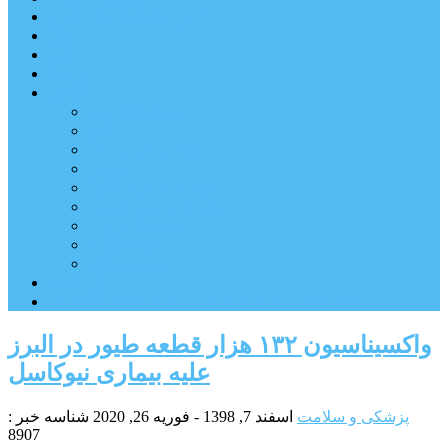
شهرستانهای استان البرز
فیلم
عکس
پیوندها
آنلاین
جدول لیگ برتر
ارز
قیمت طلا و سکه
بورس
قیمت خودرو داخلی
قیمت خودرو خارجی
قیمت تلویزیون
قیمت تبلت
قیمت موبایل
یادداشت
مرمت بنای تاریخی امامزاده هارون (ع) طالقان آغاز شد
واکسیناسیون ۱۳۲ هزار قطعه طیور در البرز
علیه بیماری نیوکاسل
پزشکی و سلامت
اسفند 7, 1398 - فوریه 26, 2020
شناسه خبر :
8907