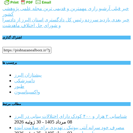
راهبری
خبر قبلی
آرشیو رازی مهمترین و قدیمی ترین مجله علمی پژوهشی
کشور
نوشته
خبر بعدی
بازدید سرزده رئیس کل دادگستری استان البرز از دادسرا
و شورای حل اختلاف ماهدشت
اشتراک گذاری
برچسب ها
پیشتازان البرز
دامپزشکی
طیور
واکسیناسیون
مطالب مرتبط
شناسایی ۲ هزار و ۴۰۰ کودک دارای اختلالات بینایی در البرز
08 مرداد 1405 - 30 ژوئیه 2026
مصرف خود سرانه آنتی بیوتیک ، تهدیدی برای سلامت آینده