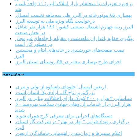
برخورد تعزیرات با متخلفان بازار املاک البرز؛ ۱۱ واحد پلمب
شد
بهسازی ۸۵ موتورخانه در البرز طی سه‌ماهه نخست امسال
درخواست نگاه ویژه ملی به توسعه البرز
البرز رتبه چهارم اشتغال صنعتی کشور؛ ۱۸۶ هزار نفر شاغل
در بخش صنعت
پیگیری حقابه باغداران ماهدشت و مقابله با چاه‌های غیرمجاز
در دستور کار است
نصب صفحه‌های خورشیدی در خانه‌های ایتام و محسنین
البرز
اجرای طرح بهسازی معابر در ۵۵ روستای استان البرز
جديدترين خبرها
اربعین امسال؛ جلوه‌ای باشکوه از تولی و تبری
بزرگ‌ترین تاج گل، آزادی یک انسان است
شناسایی ۲ هزار و ۴۰۰ کودک دارای اختلالات بینایی در البرز
۶۰ هزار البرزی از خدمات اردوهای جهادی سلامت بهره‌مند
شدند
دستگاه‌های اجرایی برای معرفی کرج همراه شوند
برگزاری رویداد قرآنی ” بهار در بهار” در شرکت گاز استان
البرز
اعلام مسیرها و زمان‌بندی راهپیمایی جاماندگان اربعین