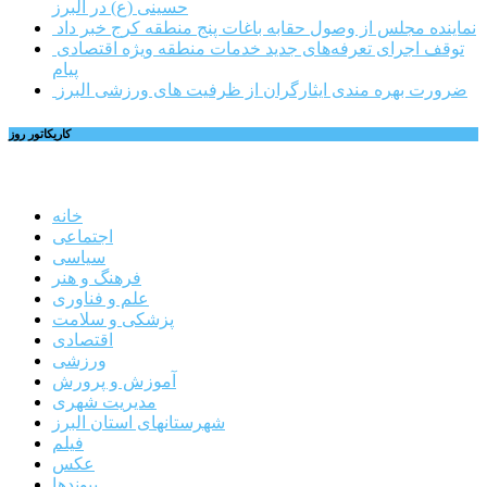
حسینی (ع) در البرز
نماینده مجلس از وصول حقابه باغات پنج منطقه کرج خبر داد
توقف اجرای تعرفه‌های جدید خدمات منطقه ویژه اقتصادی
پیام
ضرورت بهره مندی ایثارگران از ظرفیت های ورزشی البرز
کاریکاتور روز
خانه
اجتماعی
سیاسی
فرهنگ و هنر
علم و فناوری
پزشکی و سلامت
اقتصادی
ورزشی
آموزش و پرورش
مدیریت شهری
شهرستانهای استان البرز
فیلم
عکس
پیوندها