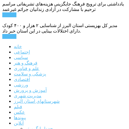
یادداشتی برای ترویج فرهنگ جایگزینی هزینه‌های تشریفاتی مراسم
ترحیم با مشارکت در آزادی زندانیان جرائم غیرعمد
ادامه ...
مدیر کل بهزیستی استان البرز از شناسایی ۲ هزار و ۴۰۰ کودک
دارای اختلالات بینایی در این استان خبر داد.
ادامه ...
خانه
اجتماعی
سیاسی
فرهنگ و هنر
علم و فناوری
پزشکی و سلامت
اقتصادی
ورزشی
آموزش و پرورش
مدیریت شهری
شهرستانهای استان البرز
فیلم
عکس
پیوندها
آنلاین
جدول لیگ برتر