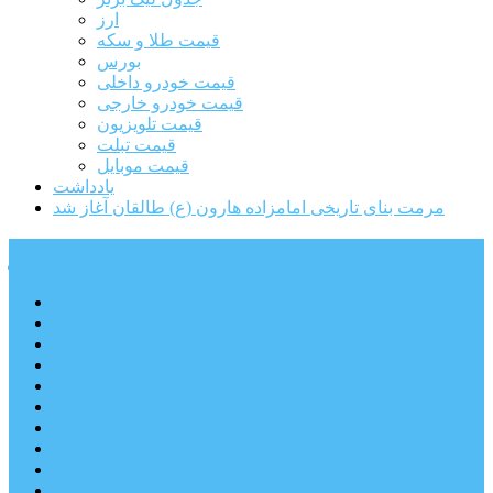
ارز
قیمت طلا و سکه
بورس
قیمت خودرو داخلی
قیمت خودرو خارجی
قیمت تلویزیون
قیمت تبلت
قیمت موبایل
یادداشت
مرمت بنای تاریخی امامزاده هارون (ع) طالقان آغاز شد
پیشتازان البرز
خانه
اجتماعی
سیاسی
فرهنگ و هنر
علم و فناوری
پزشکی و سلامت
اقتصادی
ورزشی
آموزش و پرورش
مدیریت شهری