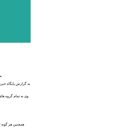
مدیرکل حفاظت محیط زیست استان البرز اعلام کرد که وضع کیفی هوای استان البرز به جز شهرستان های طالقان وآسارا در وضعیت قرمز قرار گرفته و برای تمام گروه ها ناسالم است.
وی به تمام گروه های
همچنین هر گونه ا