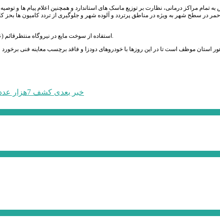
ش به تمام مراکز درمانی، نظارت بر توزیع ماسک های استاندارد و همچنین اعلام پیام ها و تو
احمر در سطح شهر به ویژه در مناطق پرتردد و آلوده شهر و جلوگیری از تردد کامیون ها ب
استفاده از سوخت مایع در نیروگاه منتظرقائم (عج) فردیس ممنوع و شرکت گاز استان موظف به تامین سوخت گاز و ارایه گزارش می باشد.
ر استان موظف است تا در این روزها با خودروهای دودزا و فاقد برچسب معاینه فنی برخورد
خبر بعدی
کشف 7هزار عدد قوطی ژل و مقادیر زیادی مواد اولیه تولید ژل تقلبی در گلدشت کرج