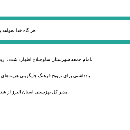
هر گاه خدا بخواهد ب
امام جمعه شهرستان ساوجبلاغ اظهارداشت : اربعین امسال سراسر حماسه خونخواهی و مرگ بر آمریکا و اسرائیل بود.
یادداشتی برای ترویج فرهنگ جایگزینی هزینه‌های
مدیر کل بهزیستی استان البرز از شناسایی ۲ هزار و ۴۰۰ کودک دارای اختلالات بینایی در این استان خبر داد.