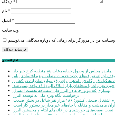
*
دیدگاه
*
نام
*
ایمیل
وب‌ سایت
اخبار اقتصادی
نماینده مجلس از وصول حقابه باغات پنج منطقه کرج خبر داد
وقف اجرای تعرفه‌های جدید خدمات منطقه ویژه اقتصادی پیام
شکیل قرارگاه فرماندهی برای رفع موانع صادرات در کشور
ورد تعزیرات با متخلفان بازار املاک البرز؛ ۱۱ واحد پلمب شد
بهسازی ۸۵ موتورخانه در البرز طی سه‌ماهه نخست امسال
درخواست نگاه ویژه ملی به توسعه البرز
صنعتی کشور؛ ۱۸۶ هزار نفر شاغل در بخش صنعت
اران ماهدشت و مقابله با چاه‌های غیرمجاز در دستور کار است
نصب صفحه‌های خورشیدی در خانه‌های ایتام و محسنین البرز
اجرای طرح بهسازی معابر در ۵۵ روستای استان البرز