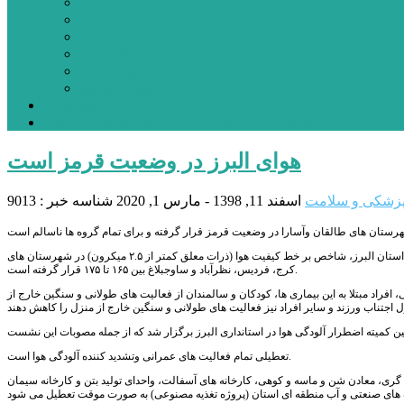
بورس
قیمت خودرو داخلی
قیمت خودرو خارجی
قیمت تلویزیون
قیمت تبلت
قیمت موبایل
یادداشت
مرمت بنای تاریخی امامزاده هارون (ع) طالقان آغاز شد
هوای البرز در وضعیت قرمز است
زشکی و سلامت
اسفند 11, 1398 - مارس 1, 2020
شناسه خبر : 9013
به‌ گزارش پایگاه خبری پیشتازان البرز، فردین حکیمی گفت: بر اساس داده های ایستگاه های سنجش آلودگی هوای استان البرز، شاخص بر خط کیفیت هوا (ذرات معلق کمتر از ۲.۵ میکرون) در شهرستان های
کرج، فردیس، نظرآباد و ساوجبلاغ بین ۱۶۵ تا ۱۷۵ قرار گرفته است.
 افراد مبتلا به این بیماری ها، کودکان و سالمندان از فعالیت های طولانی و سنگین خارج از
همین کمیته اضطرار آلودگی هوا در استانداری البرز برگزار شد که از جمله مصوبات این نشست
تعطیلی تمام فعالیت های عمرانی وتشدید کننده آلودگی هوا است.
 گری، معادن شن و ماسه و کوهی، کارخانه های آسفالت، واحدای تولید بتن و کارخانه سیمان