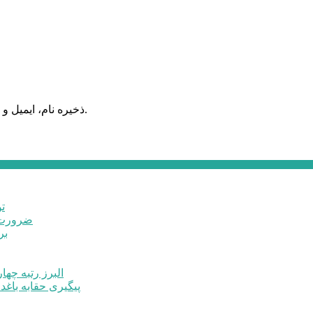
ذخیره نام، ایمیل و وبسایت من در مرورگر برای زمانی که دوباره دیدگاهی می‌نویسم.
ت
ضرورت ت
برخ
البرز رتبه چهارم اشتغال 
پیگیری حقابه باغد