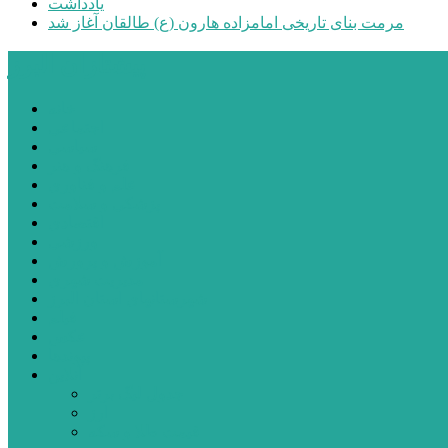
یادداشت
مرمت بنای تاریخی امامزاده هارون (ع) طالقان آغاز شد
پیشتازان البرز
خانه
اجتماعی
سیاسی
فرهنگ و هنر
علم و فناوری
پزشکی و سلامت
اقتصادی
ورزشی
آموزش و پرورش
مدیریت شهری
شهرستانهای استان البرز
فیلم
عکس
پیوندها
آنلاین
جدول لیگ برتر
ارز
قیمت طلا و سکه