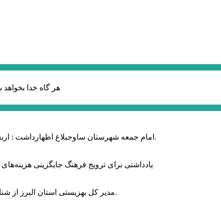
هر گاه خدا بخواهد ب
امام جمعه شهرستان ساوجبلاغ اظهارداشت : اربعین امسال سراسر حماسه خونخواهی و مرگ بر آمریکا و اسرائیل بود.
یادداشتی برای ترویج فرهنگ جایگزینی هزینه‌های
مدیر کل بهزیستی استان البرز از شناسایی ۲ هزار و ۴۰۰ کودک دارای اختلالات بینایی در این استان خبر داد.