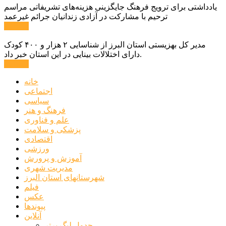
یادداشتی برای ترویج فرهنگ جایگزینی هزینه‌های تشریفاتی مراسم
ترحیم با مشارکت در آزادی زندانیان جرائم غیرعمد
ادامه ...
مدیر کل بهزیستی استان البرز از شناسایی ۲ هزار و ۴۰۰ کودک
دارای اختلالات بینایی در این استان خبر داد.
ادامه ...
خانه
اجتماعی
سیاسی
فرهنگ و هنر
علم و فناوری
پزشکی و سلامت
اقتصادی
ورزشی
آموزش و پرورش
مدیریت شهری
شهرستانهای استان البرز
فیلم
عکس
پیوندها
آنلاین
جدول لیگ برتر