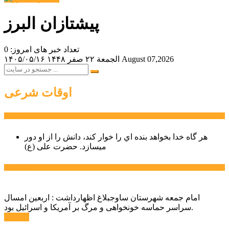
پیشتازان البرز
تعداد خبر های امروز: 0
August 07,2026
الجمعة ۲۲ صفر ۱۴۴۸
۱۴۰۵/۰۵/۱۶
اوقات شرعی
سخن روز
هر گاه خدا بخواهد بنده اي را خوار كند، دانش را از او دور
میسازد.
حضرت علی (ع)
آخرین اخبار:
امام جمعه شهرستان ساوجبلاغ اظهارداشت : اربعین امسال
سراسر حماسه خونخواهی و مرگ بر آمریکا و اسرائیل بود.
ادامه ...