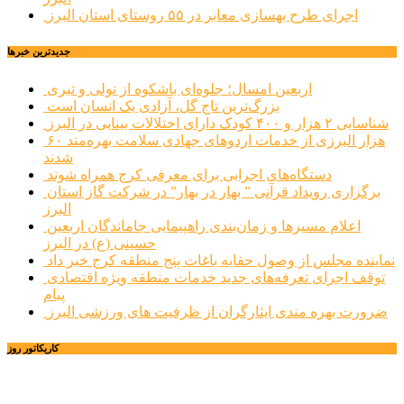
اجرای طرح بهسازی معابر در ۵۵ روستای استان البرز
جديدترين خبرها
اربعین امسال؛ جلوه‌ای باشکوه از تولی و تبری
بزرگ‌ترین تاج گل، آزادی یک انسان است
شناسایی ۲ هزار و ۴۰۰ کودک دارای اختلالات بینایی در البرز
۶۰ هزار البرزی از خدمات اردوهای جهادی سلامت بهره‌مند
شدند
دستگاه‌های اجرایی برای معرفی کرج همراه شوند
برگزاری رویداد قرآنی ” بهار در بهار” در شرکت گاز استان
البرز
اعلام مسیرها و زمان‌بندی راهپیمایی جاماندگان اربعین
حسینی (ع) در البرز
نماینده مجلس از وصول حقابه باغات پنج منطقه کرج خبر داد
توقف اجرای تعرفه‌های جدید خدمات منطقه ویژه اقتصادی
پیام
ضرورت بهره مندی ایثارگران از ظرفیت های ورزشی البرز
کاریکاتور روز