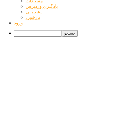
وردپرس
مستندات
یادگیری وردپرس
پشتیبانی
بازخورد
ورود
جستجو