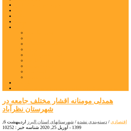
شهرستانهای استان البرز
فیلم
عکس
پیوندها
آنلاین
جدول لیگ برتر
ارز
قیمت طلا و سکه
بورس
قیمت خودرو داخلی
قیمت خودرو خارجی
قیمت تلویزیون
قیمت تبلت
قیمت موبایل
یادداشت
مرمت بنای تاریخی امامزاده هارون (ع) طالقان آغاز شد
همدلی مومنانه اقشار مختلف جامعه در
شهرستان نظرآباد
اقتصادی
/
دسته‌بندی نشده
/
شهرستانهای استان البرز
اردیبهشت 6,
1399 - آوریل 25, 2020
شناسه خبر : 10252