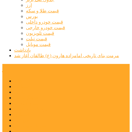
ارز
قیمت طلا و سکه
بورس
قیمت خودرو داخلی
قیمت خودرو خارجی
قیمت تلویزیون
قیمت تبلت
قیمت موبایل
یادداشت
مرمت بنای تاریخی امامزاده هارون (ع) طالقان آغاز شد
پیشتازان البرز
خانه
اجتماعی
سیاسی
فرهنگ و هنر
علم و فناوری
پزشکی و سلامت
اقتصادی
ورزشی
آموزش و پرورش
مدیریت شهری