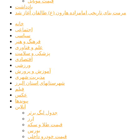
قیمت موبایل
یادداشت
مرمت بنای تاریخی امامزاده هارون (ع) طالقان آغاز شد
خانه
اجتماعی
سیاسی
فرهنگ و هنر
علم و فناوری
پزشکی و سلامت
اقتصادی
ورزشی
آموزش و پرورش
مدیریت شهری
شهرستانهای استان البرز
فیلم
عکس
پیوندها
آنلاین
جدول لیگ برتر
ارز
قیمت طلا و سکه
بورس
قیمت خودرو داخلی