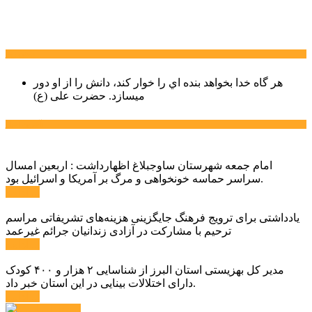
سخن روز
هر گاه خدا بخواهد بنده اي را خوار كند، دانش را از او دور
میسازد.
حضرت علی (ع)
آخرین اخبار:
امام جمعه شهرستان ساوجبلاغ اظهارداشت : اربعین امسال
سراسر حماسه خونخواهی و مرگ بر آمریکا و اسرائیل بود.
ادامه ...
یادداشتی برای ترویج فرهنگ جایگزینی هزینه‌های تشریفاتی مراسم
ترحیم با مشارکت در آزادی زندانیان جرائم غیرعمد
ادامه ...
مدیر کل بهزیستی استان البرز از شناسایی ۲ هزار و ۴۰۰ کودک
دارای اختلالات بینایی در این استان خبر داد.
ادامه ...