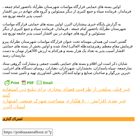
اولین بسته های حمایتی قرارگاه مواسات شهرستان نظرآباد باحضور امام جمعه ،
فرماندار، فرمانده سپاه و جمع کثیری از دیگر مسئولین و گروه های جهادی در بین اقشار
آسیب پذیر جامعه توزیع شد.
به گزارش پایگاه خبری پیشتازان البرز، اولین بسته های حمایتی قرارگاه مواسات
شهرستان نظرآباد باحضور امام جمعه ، فرماندار، فرمانده سپاه و جمع کثیری از دیگر
مسئولین و گروه های جهادی در بین اقشار آسیب پذیر جامعه توزیع شد.
گفتنی است این همدلی مومنانه تحت عنوان قرارگاه مواسات شهرستان نظرآباد پیرو
فرمایش مقام معظم رهبری(مدظله العالی) ایجاد شده و اولین بخش از بسته های حمایتی
اقشار آسیب پذیر به تعداد یک هزار بسته و هرکدام به ارزش 500هزار تومان به دست
نیازمندان رسید.
شایان ذکر است این اقلام و بسته های حمایتی باهمت جمعی و مشارکت گروهی ستاد
نمازجمعه، سپاه پاسداران، بخشداران، شهرداران، دهیاران، روسای دستگاه های اجرایی،
خیرین بزرگوار و صاحبان صنایع و تولیدکنندگان بخش کشاورزی تهیه و تامین شده است.
راهبری
خبر قبلی
مبلغین از ظرفیت فضای مجازی برای تبلیغ دین استفاده
کنند
نوشته
خبر بعدی
افزایش ۸۰۰ هکتاری مساحت شهرک صنعتی اشتهارد
استان البرز
اشتراک گذاری