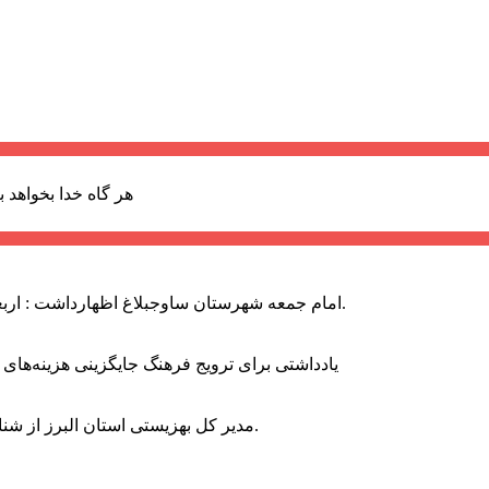
هر گاه خدا بخواهد ب
امام جمعه شهرستان ساوجبلاغ اظهارداشت : اربعین امسال سراسر حماسه خونخواهی و مرگ بر آمریکا و اسرائیل بود.
یادداشتی برای ترویج فرهنگ جایگزینی هزینه‌های
مدیر کل بهزیستی استان البرز از شناسایی ۲ هزار و ۴۰۰ کودک دارای اختلالات بینایی در این استان خبر داد.