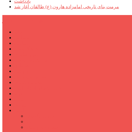
یادداشت
مرمت بنای تاریخی امامزاده هارون (ع) طالقان آغاز شد
پیشتازان البرز
خانه
اجتماعی
سیاسی
فرهنگ و هنر
علم و فناوری
پزشکی و سلامت
اقتصادی
ورزشی
آموزش و پرورش
مدیریت شهری
شهرستانهای استان البرز
فیلم
عکس
پیوندها
آنلاین
جدول لیگ برتر
ارز
قیمت طلا و سکه