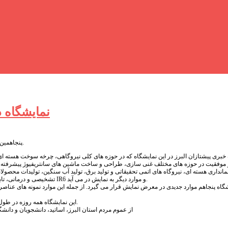
نمایشگاه 
پنجاهمین نمایشگاه دستاوردهای صنعت هسته ای از 16 تا 19 آذرماه دانشگاه آزاد کرج برگزار می شود.
 خبری پیشتازان البرز در این نمایشگاه که در حوزه های کلی نیروگاهی، چرخه سوخت هسته ا
 موفقیت در حوزه های مختلف غنی سازی، طراحی و ساخت ماشین های سانتریفیوژ پیشرفت
انداری هسته ای، نیروگاه های اتمی تحقیقاتی و تولید برق، تولید آب سنگین، تولیدات محصولات
تشخیصی و درمانی، تابش گاما، تجهیزات پیشرفته هسته ای و زنجیره 10 تایی غنی سازی با ماشین های سانتریفیوژ IR6 و موارد دیگر به نمایش در می آید.
این نمایشگاه همه روزه در طول برگزاری صبح ها از ساعت 9 الی 12 و عصر از ساعت 13 الی 16 در معرض بازدید قرار دارد.
از عموم مردم استان البرز، اساتید، دانشجویان و دانش