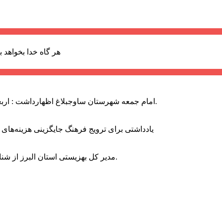
هر گاه خدا بخواهد ب
امام جمعه شهرستان ساوجبلاغ اظهارداشت : اربعین امسال سراسر حماسه خونخواهی و مرگ بر آمریکا و اسرائیل بود.
یادداشتی برای ترویج فرهنگ جایگزینی هزینه‌های
مدیر کل بهزیستی استان البرز از شناسایی ۲ هزار و ۴۰۰ کودک دارای اختلالات بینایی در این استان خبر داد.