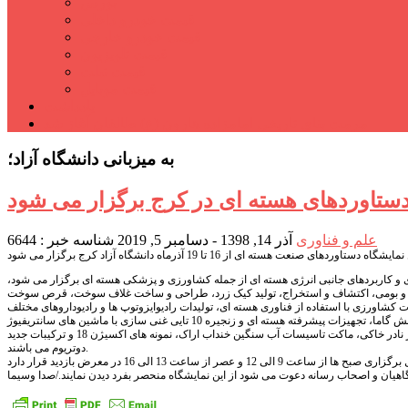
بورس
قیمت خودرو داخلی
قیمت خودرو خارجی
قیمت تلویزیون
قیمت تبلت
قیمت موبایل
یادداشت
مرمت بنای تاریخی امامزاده هارون (ع) طالقان آغاز شد
به میزبانی دانشگاه آزاد؛
دستاوردهای هسته ای در کرج برگزار می شود
علم و فناوری
آذر 14, 1398 - دسامبر 5, 2019
شناسه خبر : 6644
ی و کاربردهای جانبی انرژی هسته ای از جمله کشاورزی و پزشکی هسته ای برگزار می شود،
ه و بومی، اکتشاف و استخراج، تولید کیک زرد، طراحی و ساخت غلاف سوخت، قرص سوخت
 کشاورزی با استفاده از فناوری هسته ای، تولیدات رادیوایزوتوپ ها و رادیوداروهای مختلف
همچنین در نمایشگاه پنجاهم موارد جدیدی در معرض نمایش قرار می گیرد. از جمله این موارد نمونه های عناصر نادر خاکی، ماکت تاسیسات آب سنگین خنداب اراک، نمونه های اکسیژن 18 و ترکیبات جدید
دوتریوم می باشند.
گاهیان و اصحاب رسانه دعوت می شود از این نمایشگاه منحصر بفرد دیدن نمایند./صدا وسیما