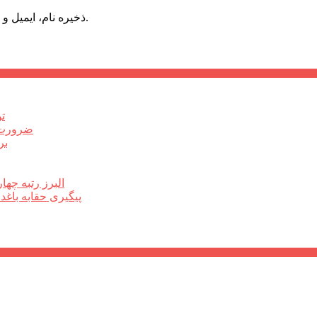
ذخیره نام، ایمیل و وبسایت من در مرورگر برای زمانی که دوباره دیدگاهی می‌نویسم.
ت
ضرورت ت
برخ
البرز رتبه چهارم اشتغال 
پیگیری حقابه باغد