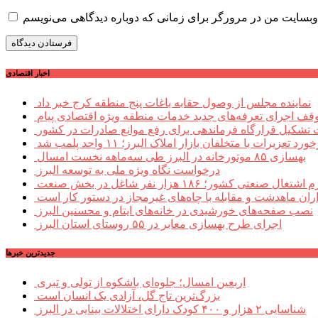
اخبار اقتصادی
نماینده مجلس از وصول حقابه باغات پنج منطقه کرج خبر داد
وقف اجرای تعرفه‌های جدید خدمات منطقه ویژه اقتصادی پیام
شکیل قرارگاه فرماندهی برای رفع موانع صادرات در کشور
ورد تعزیرات با متخلفان بازار املاک البرز؛ ۱۱ واحد پلمب شد
بهسازی ۸۵ موتورخانه در البرز طی سه‌ماهه نخست امسال
درخواست نگاه ویژه ملی به توسعه البرز
صنعتی کشور؛ ۱۸۶ هزار نفر شاغل در بخش صنعت
اران ماهدشت و مقابله با چاه‌های غیرمجاز در دستور کار است
نصب صفحه‌های خورشیدی در خانه‌های ایتام و محسنین البرز
اجرای طرح بهسازی معابر در ۵۵ روستای استان البرز
جديدترين خبرها
اربعین امسال؛ جلوه‌ای باشکوه از تولی و تبری
بزرگ‌ترین تاج گل، آزادی یک انسان است
شناسایی ۲ هزار و ۴۰۰ کودک دارای اختلالات بینایی در البرز