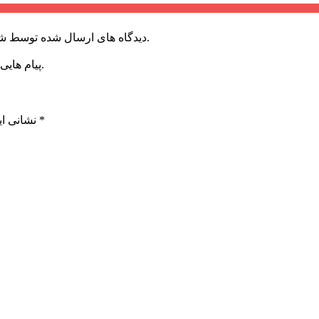
دیدگاه های ارسال شده توسط شما، پس از تایید توسط خبرگزاری الف در وب منتشر خواهد شد.
پیام هایی که به غیر از زبان فارسی یا غیر مرتبط باشد منتشر نخواهد شد.
*
بخش‌های موردنیاز علامت‌گذاری شده‌اند
نشانی ای