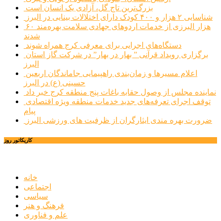
بزرگ‌ترین تاج گل، آزادی یک انسان است
شناسایی ۲ هزار و ۴۰۰ کودک دارای اختلالات بینایی در البرز
۶۰ هزار البرزی از خدمات اردوهای جهادی سلامت بهره‌مند
شدند
دستگاه‌های اجرایی برای معرفی کرج همراه شوند
برگزاری رویداد قرآنی ” بهار در بهار” در شرکت گاز استان
البرز
اعلام مسیرها و زمان‌بندی راهپیمایی جاماندگان اربعین
حسینی (ع) در البرز
نماینده مجلس از وصول حقابه باغات پنج منطقه کرج خبر داد
توقف اجرای تعرفه‌های جدید خدمات منطقه ویژه اقتصادی
پیام
ضرورت بهره مندی ایثارگران از ظرفیت های ورزشی البرز
کاریکاتور روز
خانه
اجتماعی
سیاسی
فرهنگ و هنر
علم و فناوری