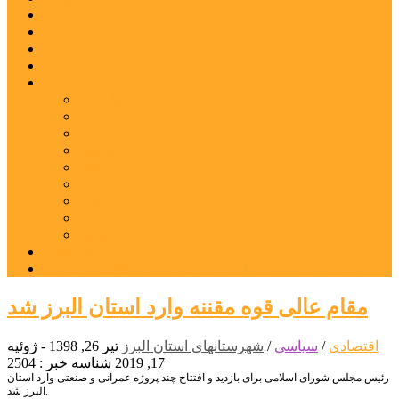
شهرستانهای استان البرز
فیلم
عکس
پیوندها
آنلاین
جدول لیگ برتر
ارز
قیمت طلا و سکه
بورس
قیمت خودرو داخلی
قیمت خودرو خارجی
قیمت تلویزیون
قیمت تبلت
قیمت موبایل
یادداشت
مرمت بنای تاریخی امامزاده هارون (ع) طالقان آغاز شد
مقام عالی قوه مقننه وارد استان البرز شد
اقتصادی
/
سیاسی
/
شهرستانهای استان البرز
تیر 26, 1398 - ژوئیه
17, 2019
شناسه خبر : 2504
رئیس مجلس شورای اسلامی برای بازدید و افتتاح چند پروژه عمرانی و صنعتی وارد استان
البرز شد.