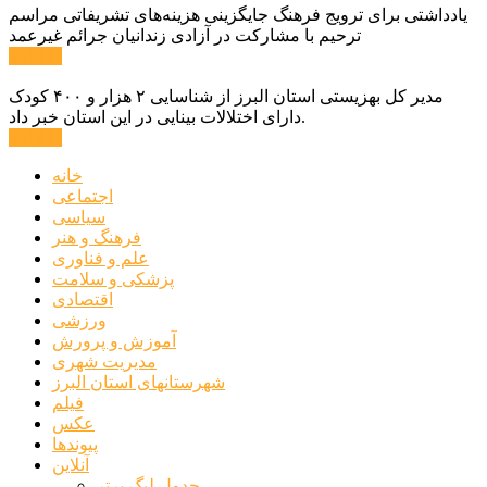
یادداشتی برای ترویج فرهنگ جایگزینی هزینه‌های تشریفاتی مراسم
ترحیم با مشارکت در آزادی زندانیان جرائم غیرعمد
ادامه ...
مدیر کل بهزیستی استان البرز از شناسایی ۲ هزار و ۴۰۰ کودک
دارای اختلالات بینایی در این استان خبر داد.
ادامه ...
خانه
اجتماعی
سیاسی
فرهنگ و هنر
علم و فناوری
پزشکی و سلامت
اقتصادی
ورزشی
آموزش و پرورش
مدیریت شهری
شهرستانهای استان البرز
فیلم
عکس
پیوندها
آنلاین
جدول لیگ برتر