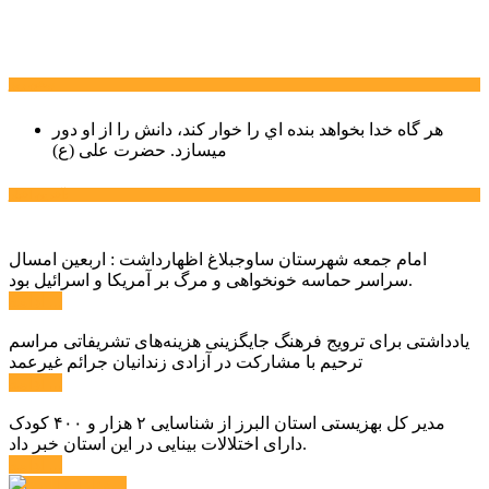
سخن روز
هر گاه خدا بخواهد بنده اي را خوار كند، دانش را از او دور
میسازد.
حضرت علی (ع)
آخرین اخبار:
امام جمعه شهرستان ساوجبلاغ اظهارداشت : اربعین امسال
سراسر حماسه خونخواهی و مرگ بر آمریکا و اسرائیل بود.
ادامه ...
یادداشتی برای ترویج فرهنگ جایگزینی هزینه‌های تشریفاتی مراسم
ترحیم با مشارکت در آزادی زندانیان جرائم غیرعمد
ادامه ...
مدیر کل بهزیستی استان البرز از شناسایی ۲ هزار و ۴۰۰ کودک
دارای اختلالات بینایی در این استان خبر داد.
ادامه ...