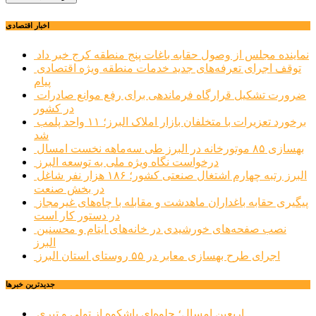
اخبار اقتصادی
نماینده مجلس از وصول حقابه باغات پنج منطقه کرج خبر داد
توقف اجرای تعرفه‌های جدید خدمات منطقه ویژه اقتصادی
پیام
ضرورت تشکیل قرارگاه فرماندهی برای رفع موانع صادرات
در کشور
برخورد تعزیرات با متخلفان بازار املاک البرز؛ ۱۱ واحد پلمب
شد
بهسازی ۸۵ موتورخانه در البرز طی سه‌ماهه نخست امسال
درخواست نگاه ویژه ملی به توسعه البرز
البرز رتبه چهارم اشتغال صنعتی کشور؛ ۱۸۶ هزار نفر شاغل
در بخش صنعت
پیگیری حقابه باغداران ماهدشت و مقابله با چاه‌های غیرمجاز
در دستور کار است
نصب صفحه‌های خورشیدی در خانه‌های ایتام و محسنین
البرز
اجرای طرح بهسازی معابر در ۵۵ روستای استان البرز
جديدترين خبرها
اربعین امسال؛ جلوه‌ای باشکوه از تولی و تبری