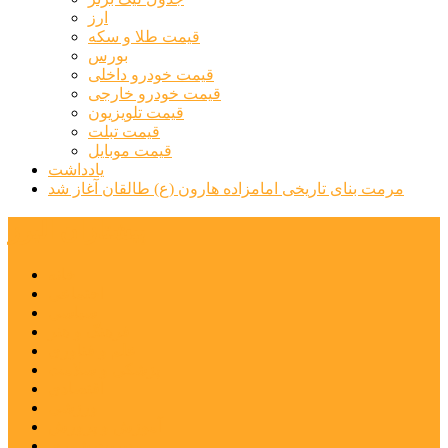
ارز
قیمت طلا و سکه
بورس
قیمت خودرو داخلی
قیمت خودرو خارجی
قیمت تلویزیون
قیمت تبلت
قیمت موبایل
یادداشت
مرمت بنای تاریخی امامزاده هارون (ع) طالقان آغاز شد
پیشتازان البرز
خانه
اجتماعی
سیاسی
فرهنگ و هنر
علم و فناوری
پزشکی و سلامت
اقتصادی
ورزشی
آموزش و پرورش
مدیریت شهری