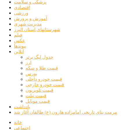
پزشکی و سلامت
اقتصادی
ورزشی
آموزش و پرورش
مدیریت شهری
شهرستانهای استان البرز
فیلم
عکس
پیوندها
آنلاین
جدول لیگ برتر
ارز
قیمت طلا و سکه
بورس
قیمت خودرو داخلی
قیمت خودرو خارجی
قیمت تلویزیون
قیمت تبلت
قیمت موبایل
یادداشت
مرمت بنای تاریخی امامزاده هارون (ع) طالقان آغاز شد
خانه
اجتماعی