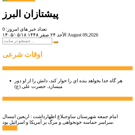
پیشتازان البرز
تعداد خبر های امروز: 0
August 09,2026
الأحد ۲۴ صفر ۱۴۴۸
۱۴۰۵/۰۵/۱۸
اوقات شرعی
سخن روز
هر گاه خدا بخواهد بنده اي را خوار كند، دانش را از او دور
میسازد.
حضرت علی (ع)
آخرین اخبار:
امام جمعه شهرستان ساوجبلاغ اظهارداشت : اربعین امسال
سراسر حماسه خونخواهی و مرگ بر آمریکا و اسرائیل بود.
ادامه ...