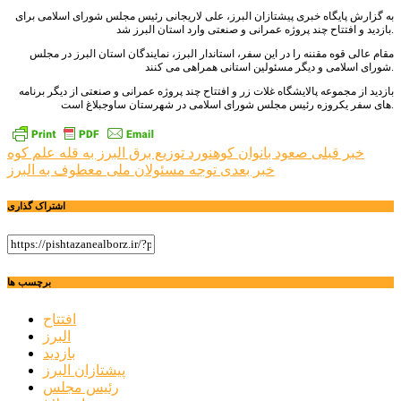
به گزارش پایگاه خبری پیشتازان البرز، علی لاریجانی رئیس مجلس شورای اسلامی برای
بازدید و افتتاح چند پروژه عمرانی و صنعتی وارد استان البرز شد.
مقام عالی قوه مقننه را در این سفر، استاندار البرز، نمایندگان استان البرز در مجلس
شورای اسلامی و دیگر مسئولین استانی همراهی می کنند.
بازدید از مجموعه پالایشگاه غلات زر و افتتاح چند پروژه عمرانی و صنعتی از دیگر برنامه
های سفر یکروزه رئیس مجلس شورای اسلامی در شهرستان ساوجبلاغ است.
راهبری
خبر قبلی
صعود بانوان کوهنورد توزیع برق البرز به قله علم کوه
خبر بعدی
توجه مسئولان ملی معطوف به البرز
نوشته
اشتراک گذاری
برچسب ها
افتتاح
البرز
بازدید
پیشتازان البرز
رئیس مجلس