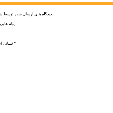
دیدگاه های ارسال شده توسط شما، پس از تایید توسط خبرگزاری الف در وب منتشر خواهد شد.
پیام هایی که به غیر از زبان فارسی یا غیر مرتبط باشد منتشر نخواهد شد.
*
بخش‌های موردنیاز علامت‌گذاری شده‌اند
نشانی ای