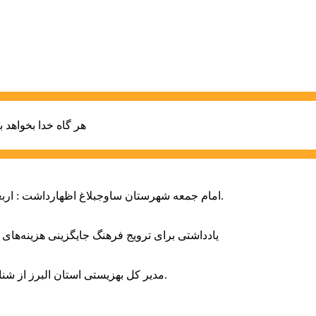
هر گاه خدا بخواهد ب
امام جمعه شهرستان ساوجبلاغ اظهارداشت : اربعین امسال سراسر حماسه خونخواهی و مرگ بر آمریکا و اسرائیل بود.
یادداشتی برای ترویج فرهنگ جایگزینی هزینه‌های
مدیر کل بهزیستی استان البرز از شناسایی ۲ هزار و ۴۰۰ کودک دارای اختلالات بینایی در این استان خبر داد.