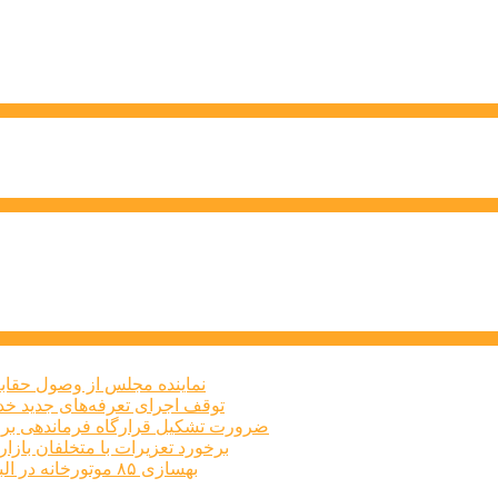
نماینده مجلس از وصول حقابه
توقف اجرای تعرفه‌های جدید خد
ضرورت تشکیل قرارگاه فرماندهی برا
برخورد تعزیرات با متخلفان بازار املاک البرز
بهسازی ۸۵ موتورخانه در البرز طی سه‌ماهه نخست امسال