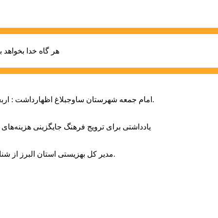
هر گاه خدا بخواهد ب
امام جمعه شهرستان ساوجبلاغ اظهارداشت : اربعین امسال سراسر حماسه خونخواهی و مرگ بر آمریکا و اسرائیل بود.
یادداشتی برای ترویج فرهنگ جایگزینی هزینه‌های
مدیر کل بهزیستی استان البرز از شناسایی ۲ هزار و ۴۰۰ کودک دارای اختلالات بینایی در این استان خبر داد.