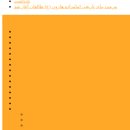
یادداشت
مرمت بنای تاریخی امامزاده هارون (ع) طالقان آغاز شد
پیشتازان البرز
خانه
اجتماعی
سیاسی
فرهنگ و هنر
علم و فناوری
پزشکی و سلامت
اقتصادی
ورزشی
آموزش و پرورش
مدیریت شهری
شهرستانهای استان البرز
فیلم
عکس
پیوندها
آنلاین
جدول لیگ برتر
ارز
قیمت طلا و سکه