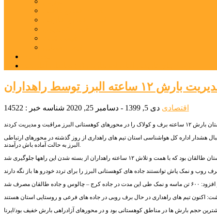
بورس
قیمت خودرو داخلی
قیمت خودرو خارجی
قیمت تلویزیون
قیمت تبلت
قیمت موبایل
یادداشت
مرمت بنای تاریخی امامزاده هارون (ع) طالقان آغاز شد
یت بارش ۱۲ ساعته البرز توسط راهداران
اقتصادی
دی 5, 1399 - دسامبر 25, 2020
شناسه خبر : 14522
نبال هشدار اداره کل هواشناسی استان تیم های راهداری از روز گذشته در محورهای ارتباطی
البرز به حالت آماده باش درآمدند.
ترین حجم بارش ها در مناطق کوهستانی بود و در محورهای آزادراهی بارش خفیف بود/ایرنا