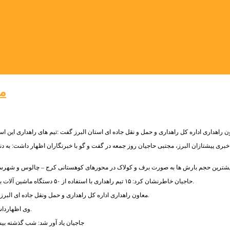
مدیر
خبری پیشتازان البرز، مجتبی حاجیان روز جمعه در گفت و گو با خبرنگاران اظهار داشت: به د
حاجیان خاطرنشان کرد: ۱۵ تیم راهداری با استفاده از ۵۰ دستگاه ماشین آلات برف روب و نمک پاش توانستند جاده های کوهستانی البرز را برای تردد خودرو ها باز نگه دارند.
معاون راهداری اداره کل راهداری و حمل ونقل جاده ای البرز افزود: ۶۰۰ تن ماسه و نمک طی این مدت در جاده کرج – چالوس و جاده طالقان مصرف شد.
وی اظهارداشت: اکنون تیم های راهداری در حال برف روبی در جاده های فرعی و روستایی استان هستند.
جاجیان یاد آور شد: شب گذشته بیش