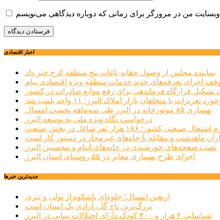
اخبار اقتصادی
نماینده مجلس از وصول حقابه باغات پنج منطقه کرج خبر داد
وقف اجرای تعرفه‌های جدید خدمات منطقه ویژه اقتصادی پیام
شکیل قرارگاه فرماندهی برای رفع موانع صادرات در کشور
ورد تعزیرات با متخلفان بازار املاک البرز؛ ۱۱ واحد پلمب شد
بهسازی ۸۵ موتورخانه در البرز طی سه‌ماهه نخست امسال
درخواست نگاه ویژه ملی به توسعه البرز
صنعتی کشور؛ ۱۸۶ هزار نفر شاغل در بخش صنعت
اران ماهدشت و مقابله با چاه‌های غیرمجاز در دستور کار است
نصب صفحه‌های خورشیدی در خانه‌های ایتام و محسنین البرز
اجرای طرح بهسازی معابر در ۵۵ روستای استان البرز
جديدترين خبرها
اربعین امسال؛ جلوه‌ای باشکوه از تولی و تبری
بزرگ‌ترین تاج گل، آزادی یک انسان است
شناسایی ۲ هزار و ۴۰۰ کودک دارای اختلالات بینایی در البرز