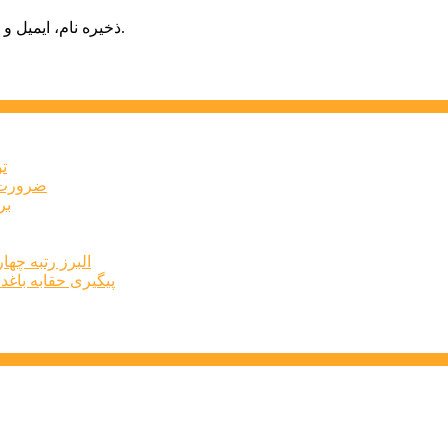
ذخیره نام، ایمیل و وبسایت من در مرورگر برای زمانی که دوباره دیدگاهی می‌نویسم.
ت
ضرورت ت
برخ
البرز رتبه چهارم اشتغال 
پیگیری حقابه باغد