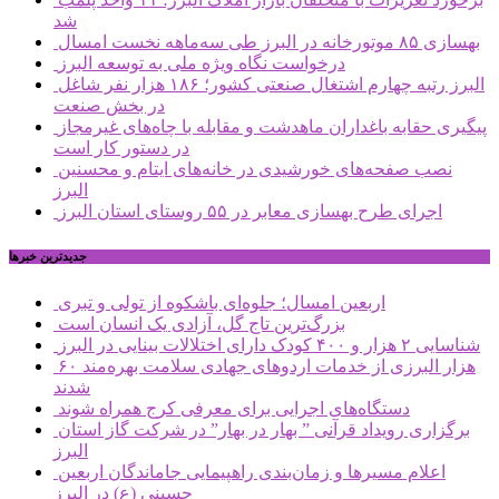
شد
بهسازی ۸۵ موتورخانه در البرز طی سه‌ماهه نخست امسال
درخواست نگاه ویژه ملی به توسعه البرز
البرز رتبه چهارم اشتغال صنعتی کشور؛ ۱۸۶ هزار نفر شاغل
در بخش صنعت
پیگیری حقابه باغداران ماهدشت و مقابله با چاه‌های غیرمجاز
در دستور کار است
نصب صفحه‌های خورشیدی در خانه‌های ایتام و محسنین
البرز
اجرای طرح بهسازی معابر در ۵۵ روستای استان البرز
جديدترين خبرها
اربعین امسال؛ جلوه‌ای باشکوه از تولی و تبری
بزرگ‌ترین تاج گل، آزادی یک انسان است
شناسایی ۲ هزار و ۴۰۰ کودک دارای اختلالات بینایی در البرز
۶۰ هزار البرزی از خدمات اردوهای جهادی سلامت بهره‌مند
شدند
دستگاه‌های اجرایی برای معرفی کرج همراه شوند
برگزاری رویداد قرآنی ” بهار در بهار” در شرکت گاز استان
البرز
اعلام مسیرها و زمان‌بندی راهپیمایی جاماندگان اربعین
حسینی (ع) در البرز