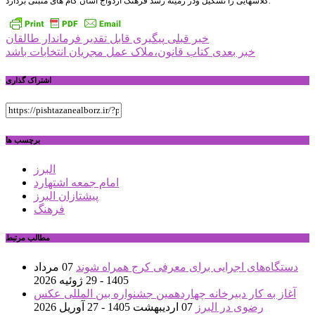
کلاسهایی را تشکیل ودر زمینه رشد فرهنگ ازدواج آسان گام های مثبتی بردارد.
راهبری
خبر قبلی
پیگیری قابل تقدیر فرماندار طالقان
خبر بعدی
کتاب قانون،ملاک عمل مجریان انتخابات باشد
نوشته
اشتراک گذاری
برچسب ها
البرز
امام جمعه اشتهارد
پیشتازان البرز
فرهنگ
مطالب مرتبط
دستگاه‌های اجرایی برای معرفی کرج همراه شوند
07 مرداد
1405 - 29 ژوئیه 2026
آغاز به کار دبیرخانه چهاردهمین جشنواره بین المللی عکس
رضوی در البرز
07 اردیبهشت 1405 - 27 آوریل 2026