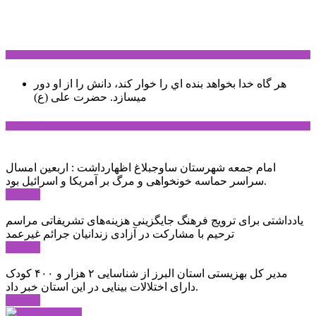
سخن روز
هر گاه خدا بخواهد بنده اي را خوار كند، دانش را از او دور
میسازد.
حضرت علی (ع)
آخرین اخبار:
امام جمعه شهرستان ساوجبلاغ اظهارداشت : اربعین امسال
سراسر حماسه خونخواهی و مرگ بر آمریکا و اسرائیل بود.
ادامه ...
یادداشتی برای ترویج فرهنگ جایگزینی هزینه‌های تشریفاتی مراسم
ترحیم با مشارکت در آزادی زندانیان جرائم غیرعمد
ادامه ...
مدیر کل بهزیستی استان البرز از شناسایی ۲ هزار و ۴۰۰ کودک
دارای اختلالات بینایی در این استان خبر داد.
ادامه ...