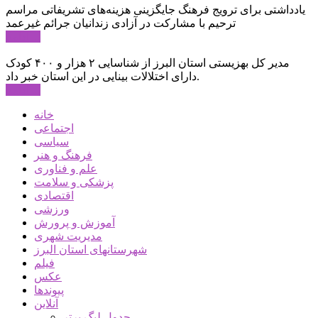
یادداشتی برای ترویج فرهنگ جایگزینی هزینه‌های تشریفاتی مراسم
ترحیم با مشارکت در آزادی زندانیان جرائم غیرعمد
ادامه ...
مدیر کل بهزیستی استان البرز از شناسایی ۲ هزار و ۴۰۰ کودک
دارای اختلالات بینایی در این استان خبر داد.
ادامه ...
خانه
اجتماعی
سیاسی
فرهنگ و هنر
علم و فناوری
پزشکی و سلامت
اقتصادی
ورزشی
آموزش و پرورش
مدیریت شهری
شهرستانهای استان البرز
فیلم
عکس
پیوندها
آنلاین
جدول لیگ برتر