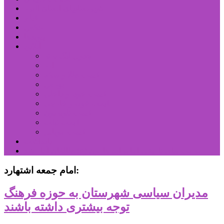
شهرستانهای استان البرز
فیلم
عکس
پیوندها
آنلاین
جدول لیگ برتر
ارز
قیمت طلا و سکه
بورس
قیمت خودرو داخلی
قیمت خودرو خارجی
قیمت تلویزیون
قیمت تبلت
قیمت موبایل
یادداشت
مرمت بنای تاریخی امامزاده هارون (ع) طالقان آغاز شد
امام جمعه اشتهارد:
مدیران سیاسی شهرستان به حوزه فرهنگ
توجه بیشتری داشته باشند