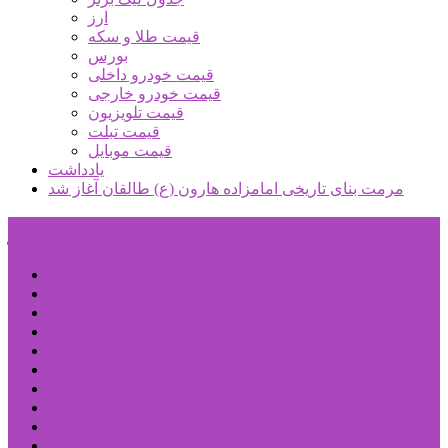
ارز
قیمت طلا و سکه
بورس
قیمت خودرو داخلی
قیمت خودرو خارجی
قیمت تلویزیون
قیمت تبلت
قیمت موبایل
یادداشت
مرمت بنای تاریخی امامزاده هارون (ع) طالقان آغاز شد
پیشتازان البرز
خانه
اجتماعی
سیاسی
فرهنگ و هنر
علم و فناوری
پزشکی و سلامت
اقتصادی
ورزشی
آموزش و پرورش
مدیریت شهری