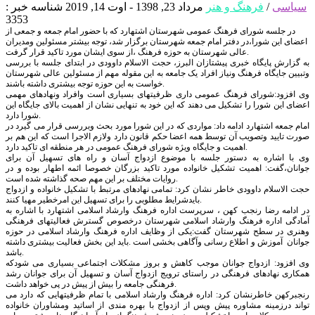
سیاسی
/
فرهنگ و هنر
مرداد 23, 1398 - اوت 14, 2019
شناسه خبر :
3353
در جلسه شورای فرهنگ عمومی شهرستان اشتهارد که با حضور امام جمعه و جمعی از
اعضای این شورا،در دفتر امام جمعه شهرستان برگزار شد، توجه بیشتر مسئولین ومدیران
عالی شهرستان به حوزه فرهنگ ،از سوی ایشان مورد تاکید قرار گرفت.
به گزارش پایگاه خبری پیشتازان البرز، حجت الاسلام داوودی در ابتدای جلسه با بررسی
وتبیین جایگاه فرهنگ ونیاز افراد یک جامعه به این مقوله مهم از مسئولین عالی شهرستان
خواست به این حوزه توجه بیشتری داشته باشند.
وی افزود:شورای فرهنگ عمومی داری ظرفیتهای بسیاری است وافراد ونهادهای مهمی
اعضای این شورا را تشکیل می دهند که این خود به تنهایی نشان از اهمیت بالای جایگاه این
شورا دارد.
امام جمعه اشتهارد ادامه داد: مواردی که در این شورا مورد بحث وبررسی قرار می گیرد در
صورت تایید وتصویب آن توسط همه اعضا حکم قانون دارد ولازم الاجرا است که این هم بر
اهمیت و جایگاه ویژه شورای فرهنگ عمومی در هر منطقه ای تاکید دارد.
وی با اشاره به دستور جلسه با موضوع ازدواج آسان و راه های تسهیل آن برای
جوانان،گفت: اهمیت تشکیل خانواده مورد تاکید بزرگان خصوصا ائمه اطهار بوده و در
روایات مختلف بر این مهم صحه گذاشته شده است.
حجت الاسلام داوودی خاطر نشان کرد: تمامی نهادهای مرتبط با تشکیل خانواده و ازدواج
بایدشرایط مطلوبی را برای تسهیل این امرخطیر مهیا کنند.
در ادامه رضا رنجب کهن ، سرپرست اداره فرهنگ وارشاد اسلامی اشتهارد با اشاره به
آمادگی اداره فرهنگ وارشاد اسلامی شهرستان درخصوص گسترش فعالیتهای فرهنگی
وهنری در سطح شهرستان گفت:یکی از وظایف اداره فرهنگ وارشاد اسلامی در حوزه
جوانان آموزش و اطلاع رسانی وآگاهی بخشی است .باید این بخش فعالیت بیشتری داشته
باشد.
وی افزود: ازدواج جوانان موجب کاهش و بروز مشکلات اجتماعی بسیاری می شودکه
همکاری نهادهای فرهنگی در راستای ترویج ازدواج آسان و تسهیل آن برای جوانان رشد
فرهنگی جامعه را بیش از پیش در پی خواهد داشت.
رنجبرکهن خاطرنشان کرد: اداره فرهنگ وارشاد اسلامی با تمام ظرفیتهایی که دارد می
تواند درزمینه مشاوره پیش وپس از ازدواج با بهره مندی از اساتید ومشاوران خانواده