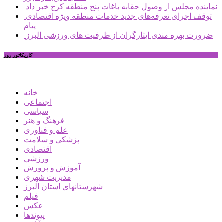
نماینده مجلس از وصول حقابه باغات پنج منطقه کرج خبر داد
توقف اجرای تعرفه‌های جدید خدمات منطقه ویژه اقتصادی
پیام
ضرورت بهره مندی ایثارگران از ظرفیت های ورزشی البرز
کاریکاتور روز
خانه
اجتماعی
سیاسی
فرهنگ و هنر
علم و فناوری
پزشکی و سلامت
اقتصادی
ورزشی
آموزش و پرورش
مدیریت شهری
شهرستانهای استان البرز
فیلم
عکس
پیوندها