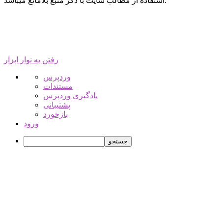
استفاده از مطالب سایت با ذکر منبع بلامانع میباشد.
رفتن به نوار ابزار
درباره
وردپرس
وردپرس
مستندات
یادگیری وردپرس
پشتیبانی
بازخورد
ورود
جستجو