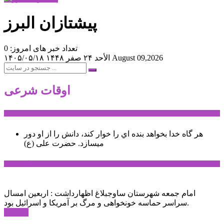
پیشتازان البرز
تعداد خبر های امروز: 0
August 09,2026
الأحد ۲۴ صفر ۱۴۴۸
۱۴۰۵/۰۵/۱۸
اوقات شرعی
سخن روز
هر گاه خدا بخواهد بنده اي را خوار كند، دانش را از او دور
میسازد.
حضرت علی (ع)
آخرین اخبار:
امام جمعه شهرستان ساوجبلاغ اظهارداشت : اربعین امسال
سراسر حماسه خونخواهی و مرگ بر آمریکا و اسرائیل بود.
ادامه ...