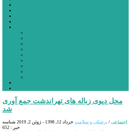
شهرستانهای استان البرز
فیلم
عکس
پیوندها
آنلاین
جدول لیگ برتر
ارز
قیمت طلا و سکه
بورس
قیمت خودرو داخلی
قیمت خودرو خارجی
قیمت تلویزیون
قیمت تبلت
قیمت موبایل
یادداشت
مرمت بنای تاریخی امامزاده هارون (ع) طالقان آغاز شد
محل دپوی زباله های تهراندشت جمع آوری
شد
اجتماعی
/
پزشکی و سلامت
خرداد 12, 1398 - ژوئن 2, 2019
شناسه
خبر : 652