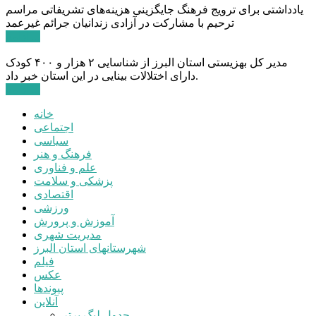
یادداشتی برای ترویج فرهنگ جایگزینی هزینه‌های تشریفاتی مراسم
ترحیم با مشارکت در آزادی زندانیان جرائم غیرعمد
ادامه ...
مدیر کل بهزیستی استان البرز از شناسایی ۲ هزار و ۴۰۰ کودک
دارای اختلالات بینایی در این استان خبر داد.
ادامه ...
خانه
اجتماعی
سیاسی
فرهنگ و هنر
علم و فناوری
پزشکی و سلامت
اقتصادی
ورزشی
آموزش و پرورش
مدیریت شهری
شهرستانهای استان البرز
فیلم
عکس
پیوندها
آنلاین
جدول لیگ برتر