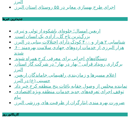
البرز
اجرای طرح بهسازی معابر در ۵۵ روستای استان البرز
جديدترين خبرها
اربعین امسال؛ جلوه‌ای باشکوه از تولی و تبری
بزرگ‌ترین تاج گل، آزادی یک انسان است
شناسایی ۲ هزار و ۴۰۰ کودک دارای اختلالات بینایی در البرز
۶۰ هزار البرزی از خدمات اردوهای جهادی سلامت بهره‌مند
شدند
دستگاه‌های اجرایی برای معرفی کرج همراه شوند
برگزاری رویداد قرآنی ” بهار در بهار” در شرکت گاز استان
البرز
اعلام مسیرها و زمان‌بندی راهپیمایی جاماندگان اربعین
حسینی (ع) در البرز
نماینده مجلس از وصول حقابه باغات پنج منطقه کرج خبر داد
توقف اجرای تعرفه‌های جدید خدمات منطقه ویژه اقتصادی
پیام
ضرورت بهره مندی ایثارگران از ظرفیت های ورزشی البرز
کاریکاتور روز