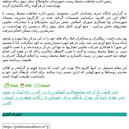
رئیس اداره حفاظت محیط زیست شهرستان ساوجبلاغ :محل دپوی زباله منطقه
تهراندشت از هرگونه زباله پاکسازی گردید.
به گزارش پایگاه خبری پیشتازان البرز، محمودی رئیس اداره حفاظت محیط زیست با
اعلام این خبر افزود: براساس تصمیمات گرفته شده در کارگروه مدیریت پسماند
شهرستان وبا همکاری شورای اسلامی بخش مرکزی ساوجبلاغ و با مشارکت تعاونی
دهیاریهای بخش مرکزی ، جمع آوری کامل محل دپوی زباله درمسیر راه تهراندشت در
سریعترین زمان ممکن انجام پذیرفت.
وی بیان داشت :رهگذران و مسافران قبلا زباله های خود را در این مرکز رها نموده و باوجود
اینکه مرتباً جمع آوری می شد، ولی باز هم چهره بسیارزشتی به خود میگرفت. لذا با تصمیم
این شورا با همکاری شرکت تعاونی دهیاریها نه تنها این مرکز برچیده شد و با نصب تابلویی
مبنی بر حفظ محیط زیست و البته با نصب ۳سطل مکانیزه زباله که در هفته آتی انجام
خواهد شد قدمی موثر در زمینه پاکسازی و حفظ محیط زیست و اعتلای فرهنگ احترام به
طبیعت برداشته شود.
این مقام مسئول در انتها افزود:حالا نوبت این است که مردم فهیم و گرانقدر و اهالی
محترم روستاها و شهرکهایی که ازاین مسیر تردد میکنند برای اثبات فرهنگ غنی خود و
پاسداشت طبیعت کوشا باشند.
راهبری
خبر قبلی
بازارچه محصولات کشاورزی در البرز راه اندازی شود
خبر بعدی
آمادگی هزار پایگاه برای جمع‌آوری زکات فطره در استان
نوشته
البرز
اشتراک گذاری