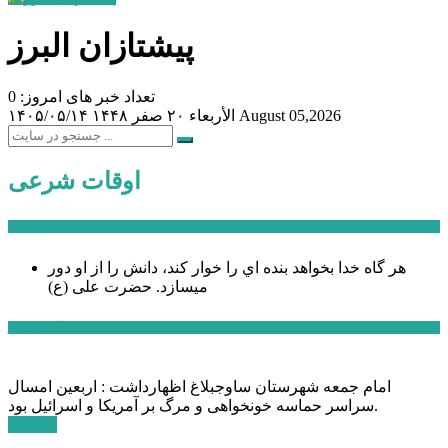
پیشتازان البرز
تعداد خبر های امروز: 0
August 05,2026
الأربعاء ۲۰ صفر ۱۴۴۸
۱۴۰۵/۰۵/۱۴
اوقات شرعی
سخن روز
هر گاه خدا بخواهد بنده اي را خوار كند، دانش را از او دور
میسازد.
حضرت علی (ع)
آخرین اخبار:
امام جمعه شهرستان ساوجبلاغ اظهارداشت : اربعین امسال
سراسر حماسه خونخواهی و مرگ بر آمریکا و اسرائیل بود.
ادامه ...