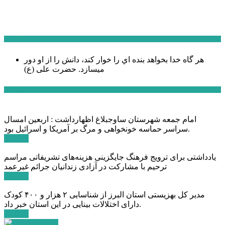
سخن روز
هر گاه خدا بخواهد بنده اي را خوار كند، دانش را از او دور
میسازد.
حضرت علی (ع)
آخرین اخبار:
امام جمعه شهرستان ساوجبلاغ اظهارداشت : اربعین امسال
سراسر حماسه خونخواهی و مرگ بر آمریکا و اسرائیل بود.
ادامه ...
یادداشتی برای ترویج فرهنگ جایگزینی هزینه‌های تشریفاتی مراسم
ترحیم با مشارکت در آزادی زندانیان جرائم غیرعمد
ادامه ...
مدیر کل بهزیستی استان البرز از شناسایی ۲ هزار و ۴۰۰ کودک
دارای اختلالات بینایی در این استان خبر داد.
ادامه ...