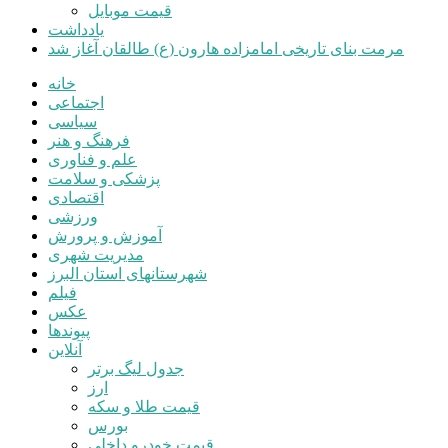
قیمت موبایل
یادداشت
مرمت بنای تاریخی امامزاده هارون (ع) طالقان آغاز شد
خانه
اجتماعی
سیاسی
فرهنگ و هنر
علم و فناوری
پزشکی و سلامت
اقتصادی
ورزشی
آموزش و پرورش
مدیریت شهری
شهرستانهای استان البرز
فیلم
عکس
پیوندها
آنلاین
جدول لیگ برتر
ارز
قیمت طلا و سکه
بورس
قیمت خودرو داخلی