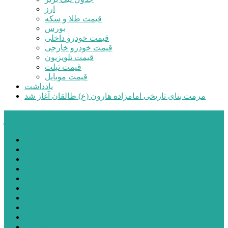
ارز
قیمت طلا و سکه
بورس
قیمت خودرو داخلی
قیمت خودرو خارجی
قیمت تلویزیون
قیمت تبلت
قیمت موبایل
یادداشت
مرمت بنای تاریخی امامزاده هارون (ع) طالقان آغاز شد
پیشتازان البرز
خانه
اجتماعی
سیاسی
فرهنگ و هنر
علم و فناوری
پزشکی و سلامت
اقتصادی
ورزشی
آموزش و پرورش
مدیریت شهری