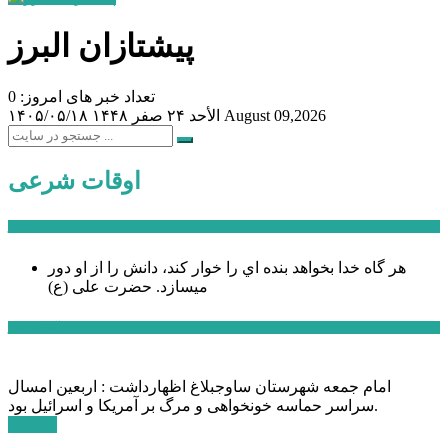
پیشتازان البرز
تعداد خبر های امروز: 0
August 09,2026
الأحد ۲۴ صفر ۱۴۴۸
۱۴۰۵/۰۵/۱۸
اوقات شرعی
سخن روز
هر گاه خدا بخواهد بنده اي را خوار كند، دانش را از او دور
میسازد.
حضرت علی (ع)
آخرین اخبار:
امام جمعه شهرستان ساوجبلاغ اظهارداشت : اربعین امسال
سراسر حماسه خونخواهی و مرگ بر آمریکا و اسرائیل بود.
ادامه ...