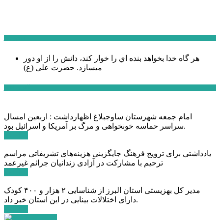
سخن روز
هر گاه خدا بخواهد بنده اي را خوار كند، دانش را از او دور
میسازد.
حضرت علی (ع)
آخرین اخبار:
امام جمعه شهرستان ساوجبلاغ اظهارداشت : اربعین امسال
سراسر حماسه خونخواهی و مرگ بر آمریکا و اسرائیل بود.
ادامه ...
یادداشتی برای ترویج فرهنگ جایگزینی هزینه‌های تشریفاتی مراسم
ترحیم با مشارکت در آزادی زندانیان جرائم غیرعمد
ادامه ...
مدیر کل بهزیستی استان البرز از شناسایی ۲ هزار و ۴۰۰ کودک
دارای اختلالات بینایی در این استان خبر داد.
ادامه ...