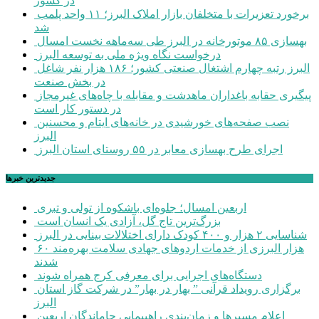
در کشور
برخورد تعزیرات با متخلفان بازار املاک البرز؛ ۱۱ واحد پلمب
شد
بهسازی ۸۵ موتورخانه در البرز طی سه‌ماهه نخست امسال
درخواست نگاه ویژه ملی به توسعه البرز
البرز رتبه چهارم اشتغال صنعتی کشور؛ ۱۸۶ هزار نفر شاغل
در بخش صنعت
پیگیری حقابه باغداران ماهدشت و مقابله با چاه‌های غیرمجاز
در دستور کار است
نصب صفحه‌های خورشیدی در خانه‌های ایتام و محسنین
البرز
اجرای طرح بهسازی معابر در ۵۵ روستای استان البرز
جديدترين خبرها
اربعین امسال؛ جلوه‌ای باشکوه از تولی و تبری
بزرگ‌ترین تاج گل، آزادی یک انسان است
شناسایی ۲ هزار و ۴۰۰ کودک دارای اختلالات بینایی در البرز
۶۰ هزار البرزی از خدمات اردوهای جهادی سلامت بهره‌مند
شدند
دستگاه‌های اجرایی برای معرفی کرج همراه شوند
برگزاری رویداد قرآنی ” بهار در بهار” در شرکت گاز استان
البرز
اعلام مسیرها و زمان‌بندی راهپیمایی جاماندگان اربعین