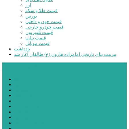
ارز
قیمت طلا و سکه
بورس
قیمت خودرو داخلی
قیمت خودرو خارجی
قیمت تلویزیون
قیمت تبلت
قیمت موبایل
یادداشت
مرمت بنای تاریخی امامزاده هارون (ع) طالقان آغاز شد
پیشتازان البرز
خانه
اجتماعی
سیاسی
فرهنگ و هنر
علم و فناوری
پزشکی و سلامت
اقتصادی
ورزشی
آموزش و پرورش
مدیریت شهری