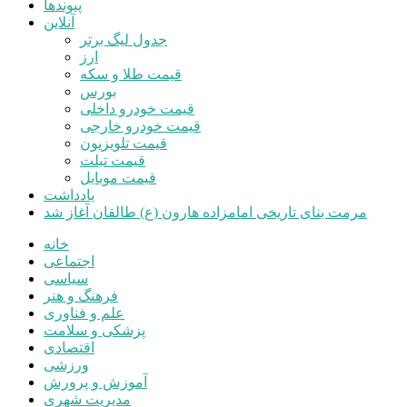
پیوندها
آنلاین
جدول لیگ برتر
ارز
قیمت طلا و سکه
بورس
قیمت خودرو داخلی
قیمت خودرو خارجی
قیمت تلویزیون
قیمت تبلت
قیمت موبایل
یادداشت
مرمت بنای تاریخی امامزاده هارون (ع) طالقان آغاز شد
خانه
اجتماعی
سیاسی
فرهنگ و هنر
علم و فناوری
پزشکی و سلامت
اقتصادی
ورزشی
آموزش و پرورش
مدیریت شهری