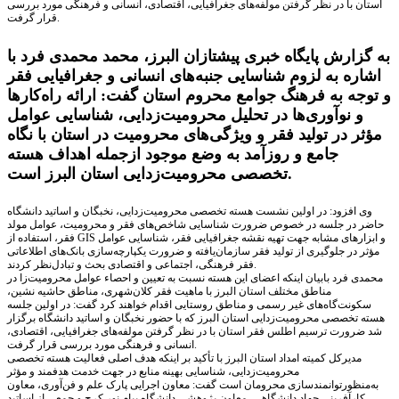
استان با در نظر گرفتن مولفه‌های جغرافیایی، اقتصادی، انسانی و فرهنگی مورد بررسی
قرار گرفت.
به گزارش پایگاه خبری پیشتازان البرز، محمد محمدی فرد با
اشاره به لزوم شناسایی جنبه‌های انسانی و جغرافیایی فقر
و توجه به فرهنگ جوامع محروم استان گفت: ارائه راه‌کارها
و نوآوری‌ها در تحلیل محرومیت‌زدایی، شناسایی عوامل
مؤثر در تولید فقر و ویژگی‌های محرومیت در استان با نگاه
جامع و روزآمد به وضع موجود ازجمله اهداف هسته
تخصصی محرومیت‌زدایی استان البرز است.
وی افزود: در اولین نشست هسته تخصصی محرومیت‌زدایی، نخبگان و اساتید دانشگاه
حاضر در جلسه در خصوص ضرورت شناسایی شاخص‌های فقر و محرومیت، عوامل مولد
فقر، استفاده از GIS و ابزارهای مشابه جهت تهیه نقشه جغرافیایی فقر، شناسایی عوامل
مؤثر در جلوگیری از تولید فقر سازمان‌یافته و ضرورت یکپارچه‌سازی بانک‌های اطلاعاتی
فقر فرهنگی، اجتماعی و اقتصادی بحث و تبادل‌نظر کردند.
محمدی فرد بابیان اینکه اعضای این هسته نسبت به تعیین و احصاء عوامل محرومیت‌زا در
مناطق مختلف استان البرز با ماهیت فقر کلان‌شهری، مناطق حاشیه نشین،
سکونت‌گاه‌های غیر رسمی و مناطق روستایی اقدام خواهند کرد گفت: در اولین جلسه
هسته تخصصی محرومیت‌زدایی استان البرز که با حضور نخبگان و اساتید دانشگاه برگزار
شد ضرورت ترسیم اطلس فقر استان با در نظر گرفتن مولفه‌های جغرافیایی، اقتصادی،
انسانی و فرهنگی مورد بررسی قرار گرفت.
مدیرکل کمیته امداد استان البرز با تأکید بر اینکه هدف اصلی فعالیت هسته تخصصی
محرومیت‌زدایی، شناسایی بهینه منابع در جهت خدمت هدفمند و مؤثر
به‌منظورتوانمندسازی محرومان است گفت: معاون اجرایی پارک علم و فن‌آوری، معاون
کارآفرینی جهاد دانشگاهی، معاون پژوهشی دانشگاه پیام نور کرج و جمعی از اساتید