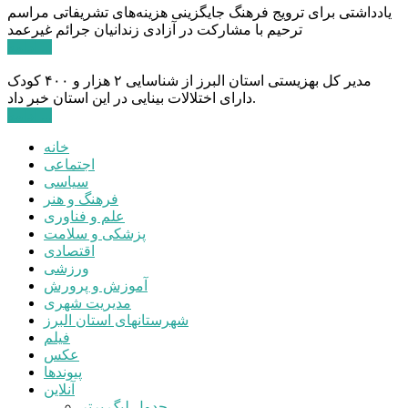
یادداشتی برای ترویج فرهنگ جایگزینی هزینه‌های تشریفاتی مراسم
ترحیم با مشارکت در آزادی زندانیان جرائم غیرعمد
ادامه ...
مدیر کل بهزیستی استان البرز از شناسایی ۲ هزار و ۴۰۰ کودک
دارای اختلالات بینایی در این استان خبر داد.
ادامه ...
خانه
اجتماعی
سیاسی
فرهنگ و هنر
علم و فناوری
پزشکی و سلامت
اقتصادی
ورزشی
آموزش و پرورش
مدیریت شهری
شهرستانهای استان البرز
فیلم
عکس
پیوندها
آنلاین
جدول لیگ برتر