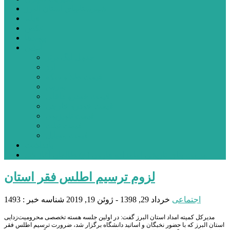
شهرستانهای استان البرز
فیلم
عکس
پیوندها
آنلاین
جدول لیگ برتر
ارز
قیمت طلا و سکه
بورس
قیمت خودرو داخلی
قیمت خودرو خارجی
قیمت تلویزیون
قیمت تبلت
قیمت موبایل
یادداشت
مرمت بنای تاریخی امامزاده هارون (ع) طالقان آغاز شد
لزوم ترسیم اطلس فقر استان
اجتماعی
خرداد 29, 1398 - ژوئن 19, 2019
شناسه خبر : 1493
مدیرکل کمیته امداد استان البرز گفت: در اولین جلسه هسته تخصصی محرومیت‌زدایی
استان البرز که با حضور نخبگان و اساتید دانشگاه برگزار شد، ضرورت ترسیم اطلس فقر