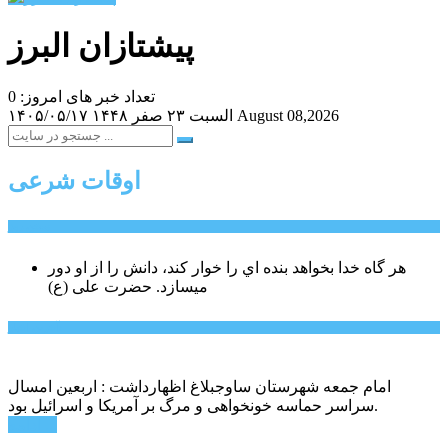
پیشتازان البرز
تعداد خبر های امروز: 0
August 08,2026
السبت ۲۳ صفر ۱۴۴۸
۱۴۰۵/۰۵/۱۷
اوقات شرعی
سخن روز
هر گاه خدا بخواهد بنده اي را خوار كند، دانش را از او دور
میسازد.
حضرت علی (ع)
آخرین اخبار:
امام جمعه شهرستان ساوجبلاغ اظهارداشت : اربعین امسال
سراسر حماسه خونخواهی و مرگ بر آمریکا و اسرائیل بود.
ادامه ...