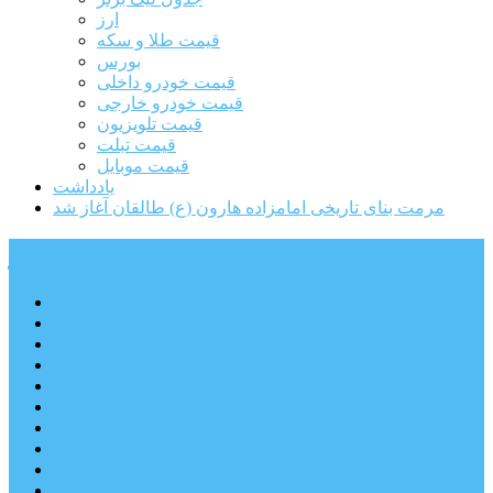
ارز
قیمت طلا و سکه
بورس
قیمت خودرو داخلی
قیمت خودرو خارجی
قیمت تلویزیون
قیمت تبلت
قیمت موبایل
یادداشت
مرمت بنای تاریخی امامزاده هارون (ع) طالقان آغاز شد
پیشتازان البرز
خانه
اجتماعی
سیاسی
فرهنگ و هنر
علم و فناوری
پزشکی و سلامت
اقتصادی
ورزشی
آموزش و پرورش
مدیریت شهری