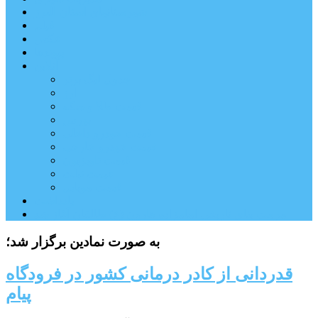
شهرستانهای استان البرز
فیلم
عکس
پیوندها
آنلاین
جدول لیگ برتر
ارز
قیمت طلا و سکه
بورس
قیمت خودرو داخلی
قیمت خودرو خارجی
قیمت تلویزیون
قیمت تبلت
قیمت موبایل
یادداشت
مرمت بنای تاریخی امامزاده هارون (ع) طالقان آغاز شد
به صورت نمادین برگزار شد؛
قدردانی از کادر درمانی کشور در فرودگاه
پیام