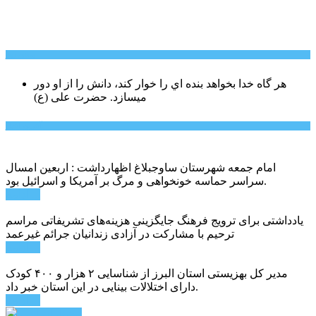
سخن روز
هر گاه خدا بخواهد بنده اي را خوار كند، دانش را از او دور
میسازد.
حضرت علی (ع)
آخرین اخبار:
امام جمعه شهرستان ساوجبلاغ اظهارداشت : اربعین امسال
سراسر حماسه خونخواهی و مرگ بر آمریکا و اسرائیل بود.
ادامه ...
یادداشتی برای ترویج فرهنگ جایگزینی هزینه‌های تشریفاتی مراسم
ترحیم با مشارکت در آزادی زندانیان جرائم غیرعمد
ادامه ...
مدیر کل بهزیستی استان البرز از شناسایی ۲ هزار و ۴۰۰ کودک
دارای اختلالات بینایی در این استان خبر داد.
ادامه ...