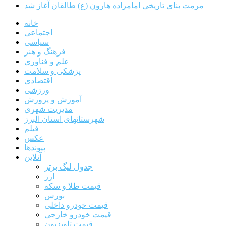
مرمت بنای تاریخی امامزاده هارون (ع) طالقان آغاز شد
خانه
اجتماعی
سیاسی
فرهنگ و هنر
علم و فناوری
پزشکی و سلامت
اقتصادی
ورزشی
آموزش و پرورش
مدیریت شهری
شهرستانهای استان البرز
فیلم
عکس
پیوندها
آنلاین
جدول لیگ برتر
ارز
قیمت طلا و سکه
بورس
قیمت خودرو داخلی
قیمت خودرو خارجی
قیمت تلویزیون