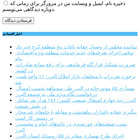
ذخیره نام، ایمیل و وبسایت من در مرورگر برای زمانی که
دوباره دیدگاهی می‌نویسم.
اخبار اقتصادی
نماینده مجلس از وصول حقابه باغات پنج منطقه کرج خبر داد
توقف اجرای تعرفه‌های جدید خدمات منطقه ویژه اقتصادی
پیام
ضرورت تشکیل قرارگاه فرماندهی برای رفع موانع صادرات
در کشور
برخورد تعزیرات با متخلفان بازار املاک البرز؛ ۱۱ واحد پلمب
شد
بهسازی ۸۵ موتورخانه در البرز طی سه‌ماهه نخست امسال
درخواست نگاه ویژه ملی به توسعه البرز
البرز رتبه چهارم اشتغال صنعتی کشور؛ ۱۸۶ هزار نفر شاغل
در بخش صنعت
پیگیری حقابه باغداران ماهدشت و مقابله با چاه‌های غیرمجاز
در دستور کار است
نصب صفحه‌های خورشیدی در خانه‌های ایتام و محسنین
البرز
اجرای طرح بهسازی معابر در ۵۵ روستای استان البرز