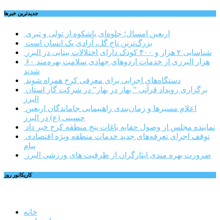
جديدترين خبرها
اربعین امسال؛ جلوه‌ای باشکوه از تولی و تبری
بزرگ‌ترین تاج گل، آزادی یک انسان است
شناسایی ۲ هزار و ۴۰۰ کودک دارای اختلالات بینایی در البرز
۶۰ هزار البرزی از خدمات اردوهای جهادی سلامت بهره‌مند
شدند
دستگاه‌های اجرایی برای معرفی کرج همراه شوند
برگزاری رویداد قرآنی ” بهار در بهار” در شرکت گاز استان
البرز
اعلام مسیرها و زمان‌بندی راهپیمایی جاماندگان اربعین
حسینی (ع) در البرز
نماینده مجلس از وصول حقابه باغات پنج منطقه کرج خبر داد
توقف اجرای تعرفه‌های جدید خدمات منطقه ویژه اقتصادی
پیام
ضرورت بهره مندی ایثارگران از ظرفیت های ورزشی البرز
کاریکاتور روز
خانه