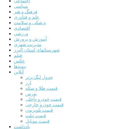
اجتماعی
سیاسی
فرهنگ و هنر
علم و فناوری
پزشکی و سلامت
اقتصادی
ورزشی
آموزش و پرورش
مدیریت شهری
شهرستانهای استان البرز
فیلم
عکس
پیوندها
آنلاین
جدول لیگ برتر
ارز
قیمت طلا و سکه
بورس
قیمت خودرو داخلی
قیمت خودرو خارجی
قیمت تلویزیون
قیمت تبلت
قیمت موبایل
یادداشت