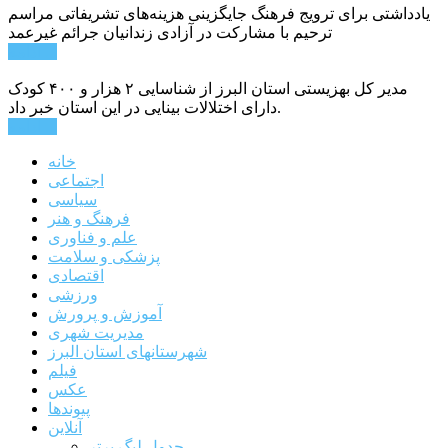
یادداشتی برای ترویج فرهنگ جایگزینی هزینه‌های تشریفاتی مراسم
ترحیم با مشارکت در آزادی زندانیان جرائم غیرعمد
ادامه ...
مدیر کل بهزیستی استان البرز از شناسایی ۲ هزار و ۴۰۰ کودک
دارای اختلالات بینایی در این استان خبر داد.
ادامه ...
خانه
اجتماعی
سیاسی
فرهنگ و هنر
علم و فناوری
پزشکی و سلامت
اقتصادی
ورزشی
آموزش و پرورش
مدیریت شهری
شهرستانهای استان البرز
فیلم
عکس
پیوندها
آنلاین
جدول لیگ برتر