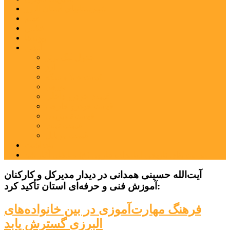
شهرستانهای استان البرز
فیلم
عکس
پیوندها
آنلاین
جدول لیگ برتر
ارز
قیمت طلا و سکه
بورس
قیمت خودرو داخلی
قیمت خودرو خارجی
قیمت تلویزیون
قیمت تبلت
قیمت موبایل
یادداشت
مرمت بنای تاریخی امامزاده هارون (ع) طالقان آغاز شد
آیت‌الله حسینی همدانی در دیدار مدیرکل و کارکنان
آموزش فنی و حرفه‌ای استان تأکید کرد:
فرهنگ مهارت‌آموزی در بین خانواده‌های
البرزی گسترش یابد