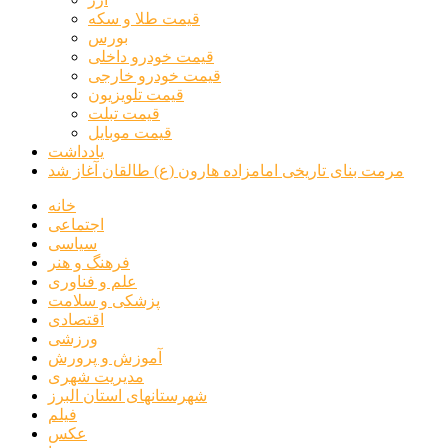
قیمت طلا و سکه
بورس
قیمت خودرو داخلی
قیمت خودرو خارجی
قیمت تلویزیون
قیمت تبلت
قیمت موبایل
یادداشت
مرمت بنای تاریخی امامزاده هارون (ع) طالقان آغاز شد
خانه
اجتماعی
سیاسی
فرهنگ و هنر
علم و فناوری
پزشکی و سلامت
اقتصادی
ورزشی
آموزش و پرورش
مدیریت شهری
شهرستانهای استان البرز
فیلم
عکس