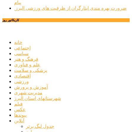
پیام
ضرورت بهره مندی ایثارگران از ظرفیت های ورزشی البرز
کاریکاتور روز
خانه
اجتماعی
سیاسی
فرهنگ و هنر
علم و فناوری
پزشکی و سلامت
اقتصادی
ورزشی
آموزش و پرورش
مدیریت شهری
شهرستانهای استان البرز
فیلم
عکس
پیوندها
آنلاین
جدول لیگ برتر
ارز