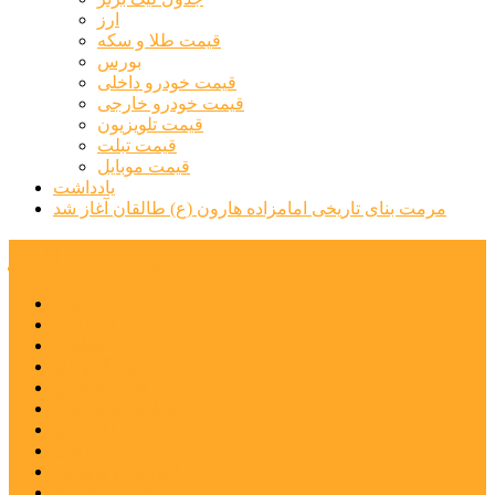
ارز
قیمت طلا و سکه
بورس
قیمت خودرو داخلی
قیمت خودرو خارجی
قیمت تلویزیون
قیمت تبلت
قیمت موبایل
یادداشت
مرمت بنای تاریخی امامزاده هارون (ع) طالقان آغاز شد
پیشتازان البرز
خانه
اجتماعی
سیاسی
فرهنگ و هنر
علم و فناوری
پزشکی و سلامت
اقتصادی
ورزشی
آموزش و پرورش
مدیریت شهری