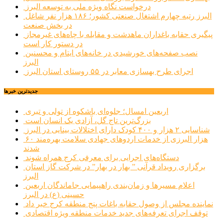
درخواست نگاه ویژه ملی به توسعه البرز
البرز رتبه چهارم اشتغال صنعتی کشور؛ ۱۸۶ هزار نفر شاغل
در بخش صنعت
پیگیری حقابه باغداران ماهدشت و مقابله با چاه‌های غیرمجاز
در دستور کار است
نصب صفحه‌های خورشیدی در خانه‌های ایتام و محسنین
البرز
اجرای طرح بهسازی معابر در ۵۵ روستای استان البرز
جديدترين خبرها
اربعین امسال؛ جلوه‌ای باشکوه از تولی و تبری
بزرگ‌ترین تاج گل، آزادی یک انسان است
شناسایی ۲ هزار و ۴۰۰ کودک دارای اختلالات بینایی در البرز
۶۰ هزار البرزی از خدمات اردوهای جهادی سلامت بهره‌مند
شدند
دستگاه‌های اجرایی برای معرفی کرج همراه شوند
برگزاری رویداد قرآنی ” بهار در بهار” در شرکت گاز استان
البرز
اعلام مسیرها و زمان‌بندی راهپیمایی جاماندگان اربعین
حسینی (ع) در البرز
نماینده مجلس از وصول حقابه باغات پنج منطقه کرج خبر داد
توقف اجرای تعرفه‌های جدید خدمات منطقه ویژه اقتصادی