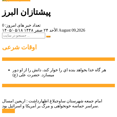
پیشتازان البرز
تعداد خبر های امروز: 0
August 09,2026
الأحد ۲۴ صفر ۱۴۴۸
۱۴۰۵/۰۵/۱۸
اوقات شرعی
سخن روز
هر گاه خدا بخواهد بنده اي را خوار كند، دانش را از او دور
میسازد.
حضرت علی (ع)
آخرین اخبار:
امام جمعه شهرستان ساوجبلاغ اظهارداشت : اربعین امسال
سراسر حماسه خونخواهی و مرگ بر آمریکا و اسرائیل بود.
ادامه ...