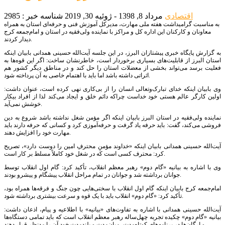
اقتصادی
مرداد 8, 1398 - ژوئیه 30, 2019
شناسه خبر : 2985
به مناسبت گرامیداشت هفته ملی مهارت، مدیرکل آموزش فنی و حرفه‌ای استان به همراه
معاونان و کارکنان این اداره کل و مراکز با نماینده ولی‌فقیه در استان و امام‌جمعه کرج
دیدار کردند.
به گزارش پایگاه خبری پیشتازان البرز، در این جلسه آیت‌الله حسینی همدانی بابیان اینکه
استان البرز از قابلیت‌های بسیاری برخوردار است، خاطرنشان ساخت: اگر این قوه‌ها به
فعلیت برسد می‌تواند بخشی از معضلات استان را حل کند و در مناطق دیگر کشور هم
اثراتی داشته باشد اما باید با اهتمام خاصی به آن پرداخته شود.
وی بابیان اینکه خدای تبارک‌وتعالی انسان را از بی‌کاری نهی کرده است، عنوان داشت:
اولین کارگر عالم هستی خود خداست چراکه دائم خلق و ایجاد می‌کند لذا از افراد بیکار
خوشش نمی‌آید.
نماینده ولی‌فقیه در استان البرز بابیان اینکه اگر مؤمن شغل نداشته باشد شروع به دین
فروشی می‌کند، گفت: باید حرفه یاد گرفت و حرفه‌آموزی کرد و کسانی که حرفه دارند باید
مهارت خود را افزایش دهند.
آیت‌الله حسینی همدانی بابیان اینکه «خداوند مؤمنِ محترفِ امین را دوست دارد»، تصریح
کرد: محترف کسی است که در شغل خود کاملاً مسلط بر کار است.
وی با اشاره به بیانیه «گام دوم» رهبر معظم انقلاب، تأکید کرد: گام اول انقلاب توسط
جوانان برداشته شد و جوانان در تمام مراحل انقلاب پیشگام و پیشرو بودند.
امام‌جمعه کرج بابیان اینکه گام اول انقلاب با سختی‌هایی چون جنگ و فرقه‌ها همراه بود،
تأکید کرد: «گام دوم» انقلاب باید با یک قوه و سرعت بیشتری برداشته شود.
آیت‌الله حسینی همدانی با اشاره به تفاوت‌های «بیانیه» با اطلاعیه و پیام، اذعان داشت:
بیانیه «گام دوم» چکیده تجربه چهل‌ساله رهبر معظم انقلاب است که باید تمامی دستگاه‌ها
و ارگان‌ها در برنامه‌های کوتاه‌مدت، میان‌مدت و بلندمدت خود آن را مدنظر قرار دهند.