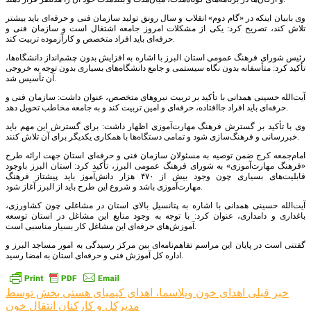
وی بابیان اینکه در «گام دوم» انقلاب و سال رونق تولید سازمان فنی و حرفه‌ای باید بیشتر
تلاش کند، تصریح کرد: یکی از مشکلات امروز جامعه اشتغال است و سازمان فنی و
حرفه‌ای باید افراد متخصص و کارآزموده تربیت کند.
رئیس شورای فرهنگ عمومی استان البرز با اشاره به افزایش بدون چشم‌انداز دانشگاه‌ها،
تأکید کرد: متأسفانه بدون نگاه سیستمی و جامع دانشگاه‌های بسیاری بدون توجه به خروجی
آن تأسیس شد.
آیت‌الله حسینی همدانی با تأکید بر تربیت نیروهای متخصص، عنوان داشت: سازمان فنی و
حرفه‌ای باید افراد جاافتاده، حرفه‌ای و امین تربیت کند و به جامعه مخاطب تحویل دهد.
وی با تأکید بر گسترش فرهنگ مهارت‌آموزی‌ اظهار داشت: برای گسترش این مهم باید
خبررسانی و فرهنگ‌سازی شود و تمامی دستگاه‌ها با همکاری یکدیگر برای آن تلاش کنند.
امام‌جمعه کرج ضمن توصیه به مسئولان سازمان فنی و حرفه‌ای استان جهت ارائه طرح
«فرهنگ مهارت‌آموزی» به شورای فرهنگ عمومی البرز، تأکید کرد: استان البرز باوجود
قابلیت‌های بسیاری چون وجود بیش از ۴۷۰ هزار دانش‌آموز باید پیشتاز فرهنگ
مهارت‌آموزی باشد و شروع این طرح باید از البرز آغاز شود.
آیت‌الله حسینی همدانی با اشاره به پتانسیل بالای استان در مشاغلی چون کشاورزی،
باغداری و دامداری، عنوان کرد: با توجه به وجود منابع این مشاغل در استان توسعه
آموزش‌های حرفه‌ای این مشاغل کار بسیار مناسبی است.
گفتنی است در پایان این مراسم تفاهم‌نامه‌ای بین مرکز رسیدگی به امور مساجد البرز و
اداره کل آموزش فنی و حرفه‌ای استان به امضا رسید.
راهبری
خبر قبلی
اهدای خون وپلاسما، اهدای کیمیای هستی بخش توسط
مدیرکل و کارکنان انتقال خون