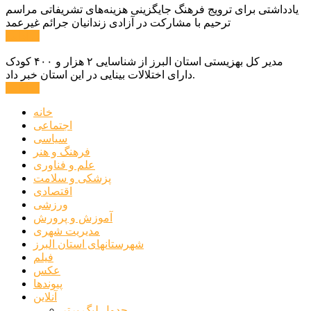
یادداشتی برای ترویج فرهنگ جایگزینی هزینه‌های تشریفاتی مراسم
ترحیم با مشارکت در آزادی زندانیان جرائم غیرعمد
ادامه ...
مدیر کل بهزیستی استان البرز از شناسایی ۲ هزار و ۴۰۰ کودک
دارای اختلالات بینایی در این استان خبر داد.
ادامه ...
خانه
اجتماعی
سیاسی
فرهنگ و هنر
علم و فناوری
پزشکی و سلامت
اقتصادی
ورزشی
آموزش و پرورش
مدیریت شهری
شهرستانهای استان البرز
فیلم
عکس
پیوندها
آنلاین
جدول لیگ برتر