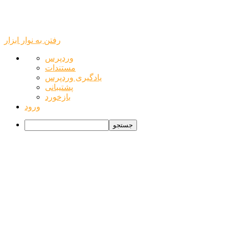
رفتن به نوار ابزار
درباره
وردپرس
وردپرس
مستندات
یادگیری وردپرس
پشتیبانی
بازخورد
ورود
جستجو