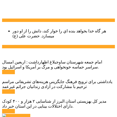
سخن روز
هر گاه خدا بخواهد بنده اي را خوار كند، دانش را از او دور
میسازد.
حضرت علی (ع)
آخرین اخبار:
امام جمعه شهرستان ساوجبلاغ اظهارداشت : اربعین امسال
سراسر حماسه خونخواهی و مرگ بر آمریکا و اسرائیل بود.
ادامه ...
یادداشتی برای ترویج فرهنگ جایگزینی هزینه‌های تشریفاتی مراسم
ترحیم با مشارکت در آزادی زندانیان جرائم غیرعمد
ادامه ...
مدیر کل بهزیستی استان البرز از شناسایی ۲ هزار و ۴۰۰ کودک
دارای اختلالات بینایی در این استان خبر داد.
ادامه ...