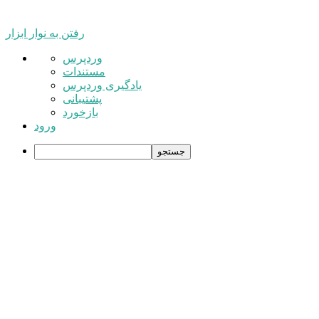
رفتن به نوار ابزار
درباره
وردپرس
وردپرس
مستندات
یادگیری وردپرس
پشتیبانی
بازخورد
ورود
جستجو