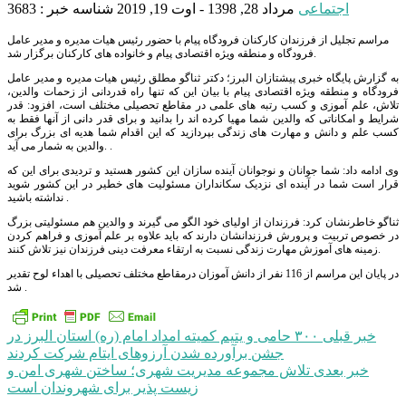
اجتماعی
مرداد 28, 1398 - اوت 19, 2019
شناسه خبر : 3683
مراسم تجلیل از فرزندان کارکنان فرودگاه پیام با حضور رئیس هیات مدیره و مدیر عامل
فرودگاه و منطقه ویژه اقتصادی پیام و خانواده های کارکنان برگزار شد.
به گزارش پایگاه خبری پیشتازان البرز؛ دکتر ثناگو مطلق رئیس هیات مدیره و مدیر عامل
فرودگاه و منطقه ویژه اقتصادی پیام با بیان این که تنها راه قدردانی از زحمات والدین،
تلاش، علم آموزی و کسب رتبه های علمی در مقاطع تحصیلی مختلف است، افزود: قدر
شرایط و امکاناتی که والدین شما مهیا کرده اند را بدانید و برای قدر دانی از آنها فقط به
کسب علم و دانش و مهارت های زندگی بپردازید که این اقدام شما هدیه ای بزرگ برای
والدین به شمار می آید. .
وی ادامه داد: شما جوانان و نوجوانان آینده سازان این کشور هستید و تردیدی برای این که
قرار است شما در آینده ای نزدیک سکانداران مسئولیت های خطیر در این کشور شوید
نداشته باشید .
ثناگو خاطرنشان کرد: فرزندان از اولیای خود الگو می گیرند و والدین هم مسئولیتی بزرگ
در خصوص تربیت و پرورش فرزندانشان دارند که باید علاوه بر علم آموزی و فراهم کردن
زمینه های آموزش مهارت زندگی نسبت به ارتقاء معرفت دینی فرزندان نیز تلاش کنند.
در پایان این مراسم از 116 نفر از دانش آموزان درمقاطع مختلف تحصیلی با اهداء لوح تقدیر
شد .
راهبری
خبر قبلی
۳۰۰ حامی و یتیم کمیته امداد امام (ره) استان البرز در
جشن برآورده شدن آرزوهای ایتام شرکت کردند
نوشته
خبر بعدی
تلاش مجموعه مدیریت شهری؛ ساختن شهری امن و
زیست پذیر برای شهروندان است