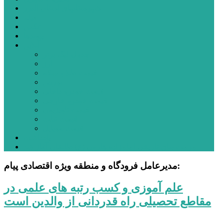
شهرستانهای استان البرز
فیلم
عکس
پیوندها
آنلاین
جدول لیگ برتر
ارز
قیمت طلا و سکه
بورس
قیمت خودرو داخلی
قیمت خودرو خارجی
قیمت تلویزیون
قیمت تبلت
قیمت موبایل
یادداشت
مرمت بنای تاریخی امامزاده هارون (ع) طالقان آغاز شد
مدیرعامل فرودگاه و منطقه ویژه اقتصادی پیام:
علم آموزی و كسب رتبه های علمی در
مقاطع تحصیلی راه قدردانی از والدین است