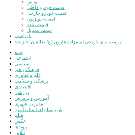
بورس
قیمت خودرو داخلی
قیمت خودرو خارجی
قیمت تلویزیون
قیمت تبلت
قیمت موبایل
یادداشت
مرمت بنای تاریخی امامزاده هارون (ع) طالقان آغاز شد
خانه
اجتماعی
سیاسی
فرهنگ و هنر
علم و فناوری
پزشکی و سلامت
اقتصادی
ورزشی
آموزش و پرورش
مدیریت شهری
شهرستانهای استان البرز
فیلم
عکس
پیوندها
آنلاین