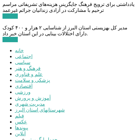
یادداشتی برای ترویج فرهنگ جایگزینی هزینه‌های تشریفاتی مراسم
ترحیم با مشارکت در آزادی زندانیان جرائم غیرعمد
ادامه ...
مدیر کل بهزیستی استان البرز از شناسایی ۲ هزار و ۴۰۰ کودک
دارای اختلالات بینایی در این استان خبر داد.
ادامه ...
خانه
اجتماعی
سیاسی
فرهنگ و هنر
علم و فناوری
پزشکی و سلامت
اقتصادی
ورزشی
آموزش و پرورش
مدیریت شهری
شهرستانهای استان البرز
فیلم
عکس
پیوندها
آنلاین
جدول لیگ برتر