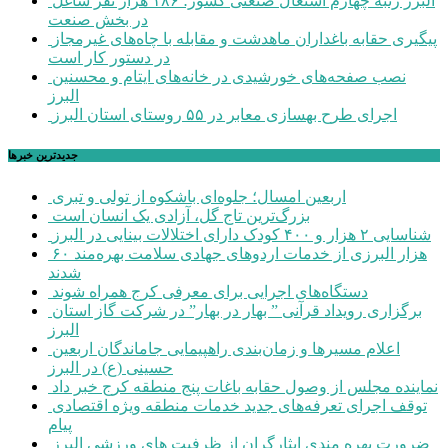
البرز رتبه چهارم اشتغال صنعتی کشور؛ ۱۸۶ هزار نفر شاغل
در بخش صنعت
پیگیری حقابه باغداران ماهدشت و مقابله با چاه‌های غیرمجاز
در دستور کار است
نصب صفحه‌های خورشیدی در خانه‌های ایتام و محسنین
البرز
اجرای طرح بهسازی معابر در ۵۵ روستای استان البرز
جديدترين خبرها
اربعین امسال؛ جلوه‌ای باشکوه از تولی و تبری
بزرگ‌ترین تاج گل، آزادی یک انسان است
شناسایی ۲ هزار و ۴۰۰ کودک دارای اختلالات بینایی در البرز
۶۰ هزار البرزی از خدمات اردوهای جهادی سلامت بهره‌مند
شدند
دستگاه‌های اجرایی برای معرفی کرج همراه شوند
برگزاری رویداد قرآنی ” بهار در بهار” در شرکت گاز استان
البرز
اعلام مسیرها و زمان‌بندی راهپیمایی جاماندگان اربعین
حسینی (ع) در البرز
نماینده مجلس از وصول حقابه باغات پنج منطقه کرج خبر داد
توقف اجرای تعرفه‌های جدید خدمات منطقه ویژه اقتصادی
پیام
ضرورت بهره مندی ایثارگران از ظرفیت های ورزشی البرز