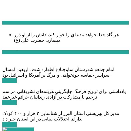
سخن روز
هر گاه خدا بخواهد بنده اي را خوار كند، دانش را از او دور
میسازد.
حضرت علی (ع)
آخرین اخبار:
امام جمعه شهرستان ساوجبلاغ اظهارداشت : اربعین امسال
سراسر حماسه خونخواهی و مرگ بر آمریکا و اسرائیل بود.
ادامه ...
یادداشتی برای ترویج فرهنگ جایگزینی هزینه‌های تشریفاتی مراسم
ترحیم با مشارکت در آزادی زندانیان جرائم غیرعمد
ادامه ...
مدیر کل بهزیستی استان البرز از شناسایی ۲ هزار و ۴۰۰ کودک
دارای اختلالات بینایی در این استان خبر داد.
ادامه ...