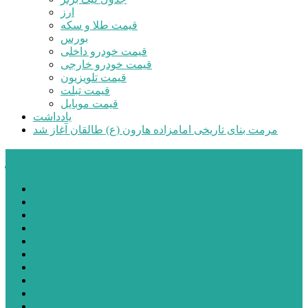
ارز
قیمت طلا و سکه
بورس
قیمت خودرو داخلی
قیمت خودرو خارجی
قیمت تلویزیون
قیمت تبلت
قیمت موبایل
یادداشت
مرمت بنای تاریخی امامزاده هارون (ع) طالقان آغاز شد
پیشتازان البرز
خانه
اجتماعی
سیاسی
فرهنگ و هنر
علم و فناوری
پزشکی و سلامت
اقتصادی
ورزشی
آموزش و پرورش
مدیریت شهری