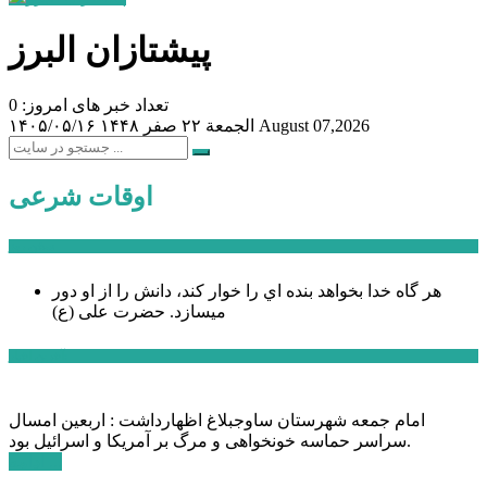
پیشتازان البرز
تعداد خبر های امروز: 0
August 07,2026
الجمعة ۲۲ صفر ۱۴۴۸
۱۴۰۵/۰۵/۱۶
اوقات شرعی
سخن روز
هر گاه خدا بخواهد بنده اي را خوار كند، دانش را از او دور
میسازد.
حضرت علی (ع)
آخرین اخبار:
امام جمعه شهرستان ساوجبلاغ اظهارداشت : اربعین امسال
سراسر حماسه خونخواهی و مرگ بر آمریکا و اسرائیل بود.
ادامه ...