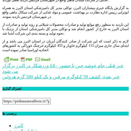
غذایی از شرکت میکال ماهی واقع در شهرستان فردیس بازدید بعمل آوردند.
به گزارش پایگاه خبری پیشتازان البرز، توکلی مدیر کل دامپزشکی استان البرز به همراه
ابوترابی رییس اداره نظارت بر بهداشت عمومی و مواد غذایی از شرکت میکال ماهی واقع
در شهرستان فردیس بازدید نمودند.
این بازدید به منظور رفع موانع تولید و صادرات محصولات شیلاتی و روند تولید و صادرات از
استان البرز به خارج از کشور انجام شد و توکلی مدیر کل دامپزشکی استان از نزدیک با
نحوه تولید و بسته بندی این شرکت آشنا شد.
لازم به ذکر است که این شرکت از صادر کنندگان آبزیان در استان البرز می باشد و از
ابتدای سال جاری میزان 115 کیلوگرم خاویار و 455 کیلوگرم خرچنگ خوراکی به کشورهای
اتحادیه اوراسیا صادر نموده است.
راهبری
خبر قبلی
جام خوشه چین با حضور ٤٥٠ ورزشکار در البرز برگزار
می شود
نوشته
خبر بعدی
کشف 59 کیلوگرم مرفین و یک کیلو 580 گرم هروئین
اشتراک گذاری
برچسب ها
البرز