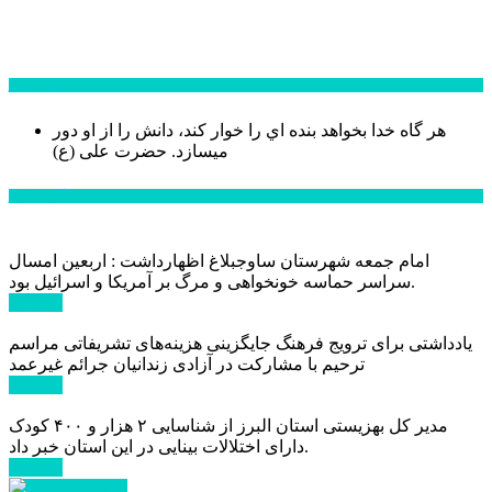
سخن روز
هر گاه خدا بخواهد بنده اي را خوار كند، دانش را از او دور
میسازد.
حضرت علی (ع)
آخرین اخبار:
امام جمعه شهرستان ساوجبلاغ اظهارداشت : اربعین امسال
سراسر حماسه خونخواهی و مرگ بر آمریکا و اسرائیل بود.
ادامه ...
یادداشتی برای ترویج فرهنگ جایگزینی هزینه‌های تشریفاتی مراسم
ترحیم با مشارکت در آزادی زندانیان جرائم غیرعمد
ادامه ...
مدیر کل بهزیستی استان البرز از شناسایی ۲ هزار و ۴۰۰ کودک
دارای اختلالات بینایی در این استان خبر داد.
ادامه ...