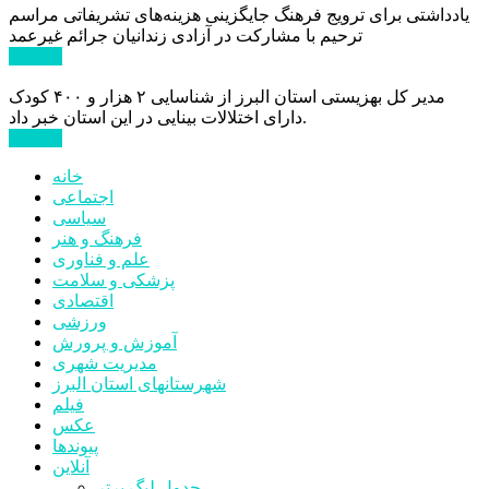
یادداشتی برای ترویج فرهنگ جایگزینی هزینه‌های تشریفاتی مراسم
ترحیم با مشارکت در آزادی زندانیان جرائم غیرعمد
ادامه ...
مدیر کل بهزیستی استان البرز از شناسایی ۲ هزار و ۴۰۰ کودک
دارای اختلالات بینایی در این استان خبر داد.
ادامه ...
خانه
اجتماعی
سیاسی
فرهنگ و هنر
علم و فناوری
پزشکی و سلامت
اقتصادی
ورزشی
آموزش و پرورش
مدیریت شهری
شهرستانهای استان البرز
فیلم
عکس
پیوندها
آنلاین
جدول لیگ برتر