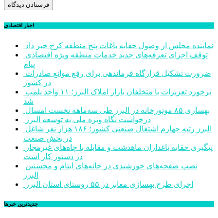
اخبار اقتصادی
نماینده مجلس از وصول حقابه باغات پنج منطقه کرج خبر داد
توقف اجرای تعرفه‌های جدید خدمات منطقه ویژه اقتصادی
پیام
ضرورت تشکیل قرارگاه فرماندهی برای رفع موانع صادرات
در کشور
برخورد تعزیرات با متخلفان بازار املاک البرز؛ ۱۱ واحد پلمب
شد
بهسازی ۸۵ موتورخانه در البرز طی سه‌ماهه نخست امسال
درخواست نگاه ویژه ملی به توسعه البرز
البرز رتبه چهارم اشتغال صنعتی کشور؛ ۱۸۶ هزار نفر شاغل
در بخش صنعت
پیگیری حقابه باغداران ماهدشت و مقابله با چاه‌های غیرمجاز
در دستور کار است
نصب صفحه‌های خورشیدی در خانه‌های ایتام و محسنین
البرز
اجرای طرح بهسازی معابر در ۵۵ روستای استان البرز
جديدترين خبرها