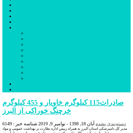
شهرستانهای استان البرز
فیلم
عکس
پیوندها
آنلاین
جدول لیگ برتر
ارز
قیمت طلا و سکه
بورس
قیمت خودرو داخلی
قیمت خودرو خارجی
قیمت تلویزیون
قیمت تبلت
قیمت موبایل
یادداشت
مرمت بنای تاریخی امامزاده هارون (ع) طالقان آغاز شد
صادرات115 کیلوگرم خاویار و 455 کیلوگرم
خرچنگ خوراکی از البرز
دسته‌بندی نشده
آبان 18, 1398 - نوامبر 9, 2019
شناسه خبر : 6149
مدیر کل دامپزشکی استان البرز به همراه رییس اداره نظارت بر بهداشت عمومی و مواد