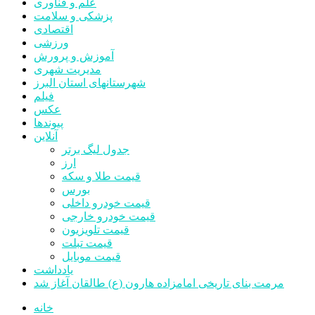
علم و فناوری
پزشکی و سلامت
اقتصادی
ورزشی
آموزش و پرورش
مدیریت شهری
شهرستانهای استان البرز
فیلم
عکس
پیوندها
آنلاین
جدول لیگ برتر
ارز
قیمت طلا و سکه
بورس
قیمت خودرو داخلی
قیمت خودرو خارجی
قیمت تلویزیون
قیمت تبلت
قیمت موبایل
یادداشت
مرمت بنای تاریخی امامزاده هارون (ع) طالقان آغاز شد
خانه