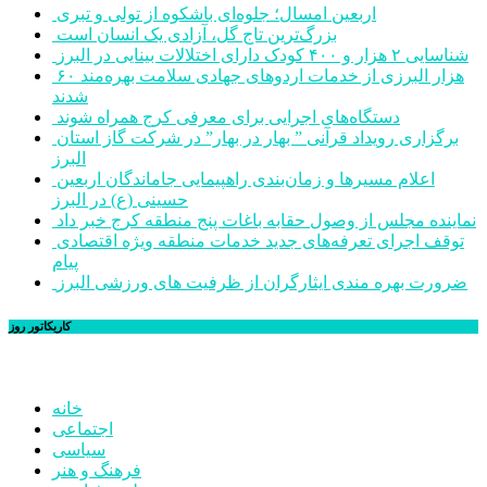
اربعین امسال؛ جلوه‌ای باشکوه از تولی و تبری
بزرگ‌ترین تاج گل، آزادی یک انسان است
شناسایی ۲ هزار و ۴۰۰ کودک دارای اختلالات بینایی در البرز
۶۰ هزار البرزی از خدمات اردوهای جهادی سلامت بهره‌مند
شدند
دستگاه‌های اجرایی برای معرفی کرج همراه شوند
برگزاری رویداد قرآنی ” بهار در بهار” در شرکت گاز استان
البرز
اعلام مسیرها و زمان‌بندی راهپیمایی جاماندگان اربعین
حسینی (ع) در البرز
نماینده مجلس از وصول حقابه باغات پنج منطقه کرج خبر داد
توقف اجرای تعرفه‌های جدید خدمات منطقه ویژه اقتصادی
پیام
ضرورت بهره مندی ایثارگران از ظرفیت های ورزشی البرز
کاریکاتور روز
خانه
اجتماعی
سیاسی
فرهنگ و هنر