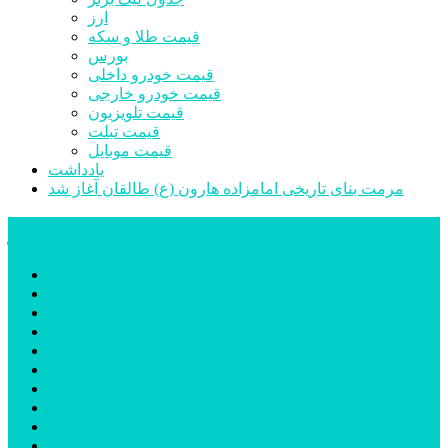
ارز
قیمت طلا و سکه
بورس
قیمت خودرو داخلی
قیمت خودرو خارجی
قیمت تلویزیون
قیمت تبلت
قیمت موبایل
یادداشت
مرمت بنای تاریخی امامزاده هارون (ع) طالقان آغاز شد
پیشتازان البرز
خانه
اجتماعی
سیاسی
فرهنگ و هنر
علم و فناوری
پزشکی و سلامت
اقتصادی
ورزشی
آموزش و پرورش
مدیریت شهری