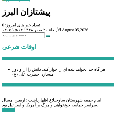
پیشتازان البرز
تعداد خبر های امروز: 0
August 05,2026
الأربعاء ۲۰ صفر ۱۴۴۸
۱۴۰۵/۰۵/۱۴
اوقات شرعی
سخن روز
هر گاه خدا بخواهد بنده اي را خوار كند، دانش را از او دور
میسازد.
حضرت علی (ع)
آخرین اخبار:
امام جمعه شهرستان ساوجبلاغ اظهارداشت : اربعین امسال
سراسر حماسه خونخواهی و مرگ بر آمریکا و اسرائیل بود.
ادامه ...