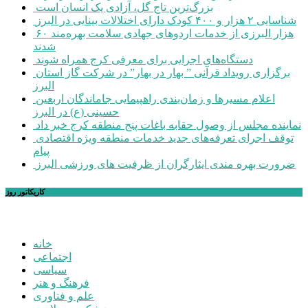
بزرگ‌ترین تاج گل، آزادی یک انسان است
شناسایی ۲ هزار و ۴۰۰ کودک دارای اختلالات بینایی در البرز
۶۰ هزار البرزی از خدمات اردوهای جهادی سلامت بهره‌مند
شدند
دستگاه‌های اجرایی برای معرفی کرج همراه شوند
برگزاری رویداد قرآنی ” بهار در بهار” در شرکت گاز استان
البرز
اعلام مسیرها و زمان‌بندی راهپیمایی جاماندگان اربعین
حسینی (ع) در البرز
نماینده مجلس از وصول حقابه باغات پنج منطقه کرج خبر داد
توقف اجرای تعرفه‌های جدید خدمات منطقه ویژه اقتصادی
پیام
ضرورت بهره مندی ایثارگران از ظرفیت های ورزشی البرز
کاریکاتور روز
خانه
اجتماعی
سیاسی
فرهنگ و هنر
علم و فناوری