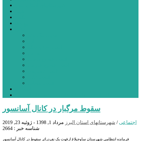
شهرستانهای استان البرز
فیلم
عکس
پیوندها
آنلاین
جدول لیگ برتر
ارز
قیمت طلا و سکه
بورس
قیمت خودرو داخلی
قیمت خودرو خارجی
قیمت تلویزیون
قیمت تبلت
قیمت موبایل
یادداشت
مرمت بنای تاریخی امامزاده هارون (ع) طالقان آغاز شد
سقوط مرگبار در کانال آسانسور
اجتماعی
/
شهرستانهای استان البرز
مرداد 1, 1398 - ژوئیه 23, 2019
شناسه خبر : 2664
فرمانده انتظامی شهرستان ساوجبلاغ ازفوت یک نفردراثر سقوط در کانال آسانسور