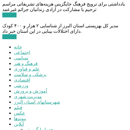
یادداشتی برای ترویج فرهنگ جایگزینی هزینه‌های تشریفاتی مراسم
ترحیم با مشارکت در آزادی زندانیان جرائم غیرعمد
ادامه ...
مدیر کل بهزیستی استان البرز از شناسایی ۲ هزار و ۴۰۰ کودک
دارای اختلالات بینایی در این استان خبر داد.
ادامه ...
خانه
اجتماعی
سیاسی
فرهنگ و هنر
علم و فناوری
پزشکی و سلامت
اقتصادی
ورزشی
آموزش و پرورش
مدیریت شهری
شهرستانهای استان البرز
فیلم
عکس
پیوندها
آنلاین
جدول لیگ برتر