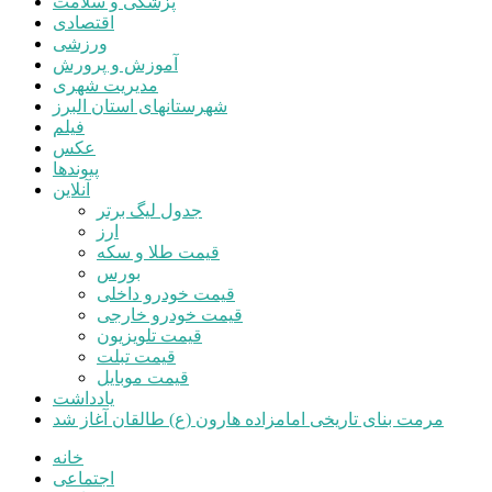
پزشکی و سلامت
اقتصادی
ورزشی
آموزش و پرورش
مدیریت شهری
شهرستانهای استان البرز
فیلم
عکس
پیوندها
آنلاین
جدول لیگ برتر
ارز
قیمت طلا و سکه
بورس
قیمت خودرو داخلی
قیمت خودرو خارجی
قیمت تلویزیون
قیمت تبلت
قیمت موبایل
یادداشت
مرمت بنای تاریخی امامزاده هارون (ع) طالقان آغاز شد
خانه
اجتماعی