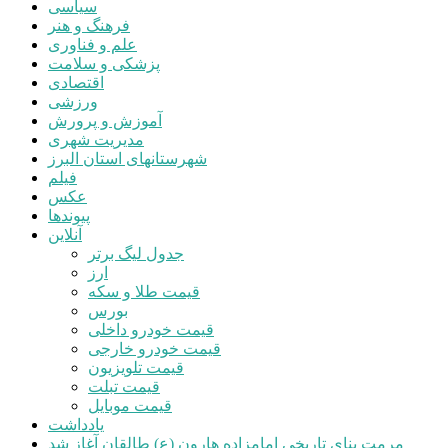
سیاسی
فرهنگ و هنر
علم و فناوری
پزشکی و سلامت
اقتصادی
ورزشی
آموزش و پرورش
مدیریت شهری
شهرستانهای استان البرز
فیلم
عکس
پیوندها
آنلاین
جدول لیگ برتر
ارز
قیمت طلا و سکه
بورس
قیمت خودرو داخلی
قیمت خودرو خارجی
قیمت تلویزیون
قیمت تبلت
قیمت موبایل
یادداشت
مرمت بنای تاریخی امامزاده هارون (ع) طالقان آغاز شد