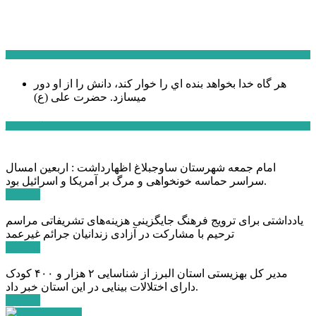
سخن روز
هر گاه خدا بخواهد بنده اي را خوار كند، دانش را از او دور
میسازد.
حضرت علی (ع)
آخرین اخبار:
امام جمعه شهرستان ساوجبلاغ اظهارداشت : اربعین امسال
سراسر حماسه خونخواهی و مرگ بر آمریکا و اسرائیل بود.
ادامه ...
یادداشتی برای ترویج فرهنگ جایگزینی هزینه‌های تشریفاتی مراسم
ترحیم با مشارکت در آزادی زندانیان جرائم غیرعمد
ادامه ...
مدیر کل بهزیستی استان البرز از شناسایی ۲ هزار و ۴۰۰ کودک
دارای اختلالات بینایی در این استان خبر داد.
ادامه ...