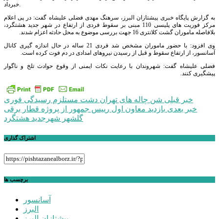
خبرداد.
به گزارش پایگاه خبری پیشتازان البرز، سرهنگ مهدی فضلی علیشاه گفت: در پی اعلام
مرکز فوریت های پلیسی 110 مبنی بر سقوط فردی از ارتفاع در شهر جدید هشتگرد،
بلافاصله ماموران گشت کلانتری 16 جهت بررسی موضوع به محل حادثه اعزام شدند.
وی افزود: با حضور ماموران مشخص شد فردی 21 ساله در حال اندازه گیری کانال
آسانسور، از ارتفاع سقوط و قبل از رسیدن نیروهای امدادی در دم فوت کرده است.
فضلی علیشاه گفت: شهروندان با رعایت نکات ایمنی از وقوع حوادث تلخ و ناگوار
پیشگیری کنند.
راهبری
خبر قبلی
شن چاله های تهران دشت مستلزم رسیدگی فوری
خبر بعدی
بازدید معاون اول رییس جمهور از پروژه قطار برقی
نوشته
گلشهر شهرجدید هشتگرد
اشتراک گذاری
برچسب ها
آسانسور
البرز
پیشتازان البرز