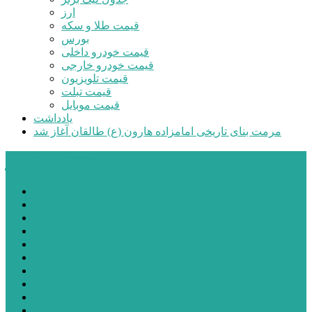
ارز
قیمت طلا و سکه
بورس
قیمت خودرو داخلی
قیمت خودرو خارجی
قیمت تلویزیون
قیمت تبلت
قیمت موبایل
یادداشت
مرمت بنای تاریخی امامزاده هارون (ع) طالقان آغاز شد
پیشتازان البرز
خانه
اجتماعی
سیاسی
فرهنگ و هنر
علم و فناوری
پزشکی و سلامت
اقتصادی
ورزشی
آموزش و پرورش
مدیریت شهری