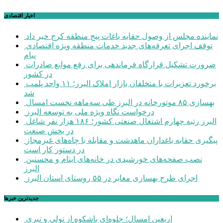
اخبار اقتصادی
نماینده مجلس از وصول حقابه باغات پنج منطقه کرج خبر داد
توقف اجرای تعرفه‌های جدید خدمات منطقه ویژه اقتصادی
پیام
ضرورت تشکیل قرارگاه فرماندهی برای رفع موانع صادرات
در کشور
برخورد تعزیرات با متخلفان بازار املاک البرز؛ ۱۱ واحد پلمب
شد
بهسازی ۸۵ موتورخانه در البرز طی سه‌ماهه نخست امسال
درخواست نگاه ویژه ملی به توسعه البرز
البرز رتبه چهارم اشتغال صنعتی کشور؛ ۱۸۶ هزار نفر شاغل
در بخش صنعت
پیگیری حقابه باغداران ماهدشت و مقابله با چاه‌های غیرمجاز
در دستور کار است
نصب صفحه‌های خورشیدی در خانه‌های ایتام و محسنین
البرز
اجرای طرح بهسازی معابر در ۵۵ روستای استان البرز
جديدترين خبرها
اربعین امسال؛ جلوه‌ای باشکوه از تولی و تبری