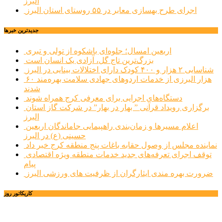
البرز
اجرای طرح بهسازی معابر در ۵۵ روستای استان البرز
جديدترين خبرها
اربعین امسال؛ جلوه‌ای باشکوه از تولی و تبری
بزرگ‌ترین تاج گل، آزادی یک انسان است
شناسایی ۲ هزار و ۴۰۰ کودک دارای اختلالات بینایی در البرز
۶۰ هزار البرزی از خدمات اردوهای جهادی سلامت بهره‌مند
شدند
دستگاه‌های اجرایی برای معرفی کرج همراه شوند
برگزاری رویداد قرآنی ” بهار در بهار” در شرکت گاز استان
البرز
اعلام مسیرها و زمان‌بندی راهپیمایی جاماندگان اربعین
حسینی (ع) در البرز
نماینده مجلس از وصول حقابه باغات پنج منطقه کرج خبر داد
توقف اجرای تعرفه‌های جدید خدمات منطقه ویژه اقتصادی
پیام
ضرورت بهره مندی ایثارگران از ظرفیت های ورزشی البرز
کاریکاتور روز