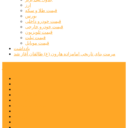
ارز
قیمت طلا و سکه
بورس
قیمت خودرو داخلی
قیمت خودرو خارجی
قیمت تلویزیون
قیمت تبلت
قیمت موبایل
یادداشت
مرمت بنای تاریخی امامزاده هارون (ع) طالقان آغاز شد
پیشتازان البرز
خانه
اجتماعی
سیاسی
فرهنگ و هنر
علم و فناوری
پزشکی و سلامت
اقتصادی
ورزشی
آموزش و پرورش
مدیریت شهری