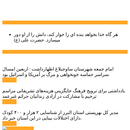
سخن روز
هر گاه خدا بخواهد بنده اي را خوار كند، دانش را از او دور
میسازد.
حضرت علی (ع)
آخرین اخبار:
امام جمعه شهرستان ساوجبلاغ اظهارداشت : اربعین امسال
سراسر حماسه خونخواهی و مرگ بر آمریکا و اسرائیل بود.
ادامه ...
یادداشتی برای ترویج فرهنگ جایگزینی هزینه‌های تشریفاتی مراسم
ترحیم با مشارکت در آزادی زندانیان جرائم غیرعمد
ادامه ...
مدیر کل بهزیستی استان البرز از شناسایی ۲ هزار و ۴۰۰ کودک
دارای اختلالات بینایی در این استان خبر داد.
ادامه ...