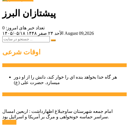
پیشتازان البرز
تعداد خبر های امروز: 0
August 09,2026
الأحد ۲۴ صفر ۱۴۴۸
۱۴۰۵/۰۵/۱۸
اوقات شرعی
سخن روز
هر گاه خدا بخواهد بنده اي را خوار كند، دانش را از او دور
میسازد.
حضرت علی (ع)
آخرین اخبار:
امام جمعه شهرستان ساوجبلاغ اظهارداشت : اربعین امسال
سراسر حماسه خونخواهی و مرگ بر آمریکا و اسرائیل بود.
ادامه ...