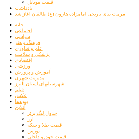
قیمت موبایل
یادداشت
مرمت بنای تاریخی امامزاده هارون (ع) طالقان آغاز شد
خانه
اجتماعی
سیاسی
فرهنگ و هنر
علم و فناوری
پزشکی و سلامت
اقتصادی
ورزشی
آموزش و پرورش
مدیریت شهری
شهرستانهای استان البرز
فیلم
عکس
پیوندها
آنلاین
جدول لیگ برتر
ارز
قیمت طلا و سکه
بورس
قیمت خودرو داخلی