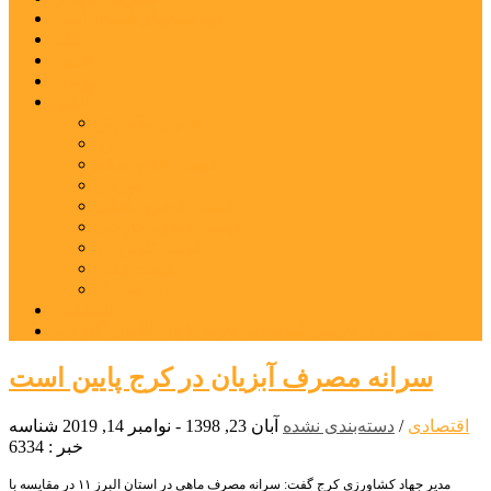
شهرستانهای استان البرز
فیلم
عکس
پیوندها
آنلاین
جدول لیگ برتر
ارز
قیمت طلا و سکه
بورس
قیمت خودرو داخلی
قیمت خودرو خارجی
قیمت تلویزیون
قیمت تبلت
قیمت موبایل
یادداشت
مرمت بنای تاریخی امامزاده هارون (ع) طالقان آغاز شد
سرانه مصرف آبزیان در کرج پایین است
اقتصادی
/
دسته‌بندی نشده
آبان 23, 1398 - نوامبر 14, 2019
شناسه
خبر : 6334
مدیر جهاد کشاورزی کرج گفت: سرانه مصرف ماهی در استان البرز ۱۱ در مقایسه با