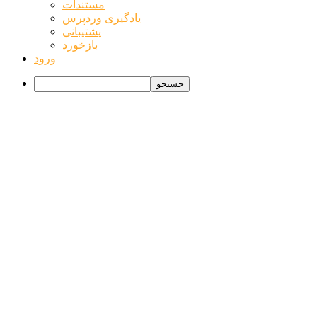
وردپرس
مستندات
یادگیری وردپرس
پشتیبانی
بازخورد
ورود
جستجو