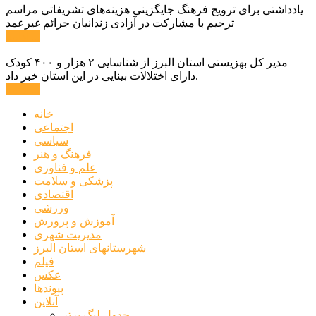
یادداشتی برای ترویج فرهنگ جایگزینی هزینه‌های تشریفاتی مراسم
ترحیم با مشارکت در آزادی زندانیان جرائم غیرعمد
ادامه ...
مدیر کل بهزیستی استان البرز از شناسایی ۲ هزار و ۴۰۰ کودک
دارای اختلالات بینایی در این استان خبر داد.
ادامه ...
خانه
اجتماعی
سیاسی
فرهنگ و هنر
علم و فناوری
پزشکی و سلامت
اقتصادی
ورزشی
آموزش و پرورش
مدیریت شهری
شهرستانهای استان البرز
فیلم
عکس
پیوندها
آنلاین
جدول لیگ برتر