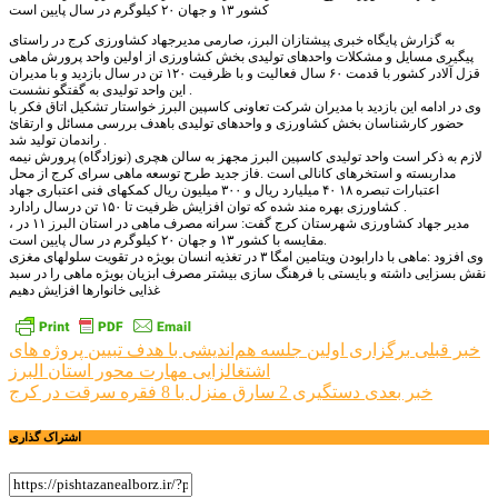
کشور ۱۳ و جهان ۲۰ کیلوگرم در سال پایین است
به گزارش پایگاه خبری پیشتازان البرز، صارمی مدیرجهاد کشاورزی کرج در راستای
پیگیری مسایل و مشکلات واحدهای تولیدی بخش کشاورزی از اولین واحد پرورش ماهی
قزل آلادر کشور با قدمت ۶۰ سال فعالیت و با ظرفیت ۱۲۰ تن در سال بازدید و با مدیران
این واحد تولیدی به گفتگو نشست .
وی در ادامه این بازدید با مدیران شرکت تعاونی کاسپین البرز خواستار تشکیل اتاق فکر با
حضور کارشناسان بخش کشاورزی و واحدهای تولیدی باهدف بررسی مسائل و ارتقائ
راندمان تولید شد .
لازم به ذکر است واحد تولیدی کاسپین البرز مجهز به سالن هچری (نوزادگاه) پرورش نیمه
مداربسته و استخرهای کانالی است .فاز جدید طرح توسعه ماهی سرای کرج از محل
اعتبارات تبصره ۱۸ ۴۰ میلیارد ریال و ۳۰۰ میلیون ریال کمکهای فنی اعتباری جهاد
کشاورزی بهره مند شده که توان افزایش ظرفیت تا ۱۵۰ تن درسال رادارد .
، مدیر جهاد کشاورزی شهرستان کرج گفت: سرانه مصرف ماهی در استان البرز ۱۱ در
مقایسه با کشور ۱۳ و جهان ۲۰ کیلوگرم در سال پایین است.
وی افزود :ماهی با دارابودن ویتامین امگا ۳ در تغذیه انسان بویژه در تقویت سلولهای مغزی
نقش بسزایی داشته و بایستی با فرهنگ سازی بیشتر مصرف ابزیان بویژه ماهی را در سبد
غذایی خانوارها افزایش دهیم
راهبری
خبر قبلی
برگزاری اولین جلسه هم‌اندیشی با هدف تبیین پروژه های
اشتغالزایی مهارت محور استان البرز
نوشته
خبر بعدی
دستگیری 2 سارق منزل با 8 فقره سرقت در کرج
اشتراک گذاری