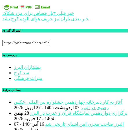
راهبری
خبر قبلی
٣بار قصاص برای مرد شکاک
خبر بعدی
باران نیز حریف هوای آلوده کرج نشد
نوشته
اشتراک گذاری
برچسب ها
پیشتازان البرز
سد کرج
میراث فرهنگی
مطالب مرتبط
آغاز به کار دبیرخانه چهاردهمین جشنواره بین المللی عکس
رضوی در البرز
07 اردیبهشت 1405 - 27 آوریل 2026
برگزاری دوازدهمین نمایشگاه قرآن و عترت در البرز
28 بهمن
1404 - 17 فوریه 2026
البرز صاحب مخزن امن اشیای تاریخی شد
16 آذر 1404 - 07
دسامبر 2025