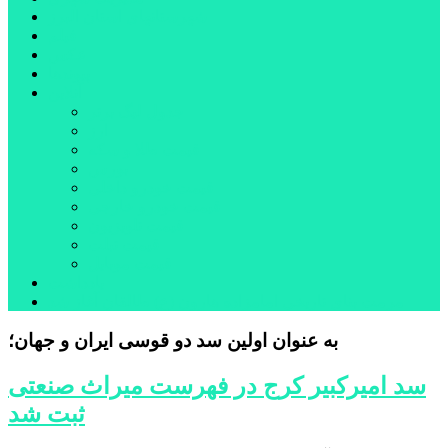
شهرستانهای استان البرز
فیلم
عکس
پیوندها
آنلاین
جدول لیگ برتر
ارز
قیمت طلا و سکه
بورس
قیمت خودرو داخلی
قیمت خودرو خارجی
قیمت تلویزیون
قیمت تبلت
قیمت موبایل
یادداشت
مرمت بنای تاریخی امامزاده هارون (ع) طالقان آغاز شد
به عنوان اولین سد دو قوسی ایران و جهان؛
سد امیرکبیر کرج در فهرست میراث صنعتی
ثبت شد