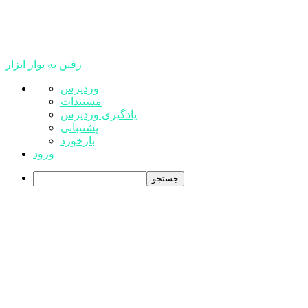
رفتن به نوار ابزار
درباره
وردپرس
وردپرس
مستندات
یادگیری وردپرس
پشتیبانی
بازخورد
ورود
جستجو