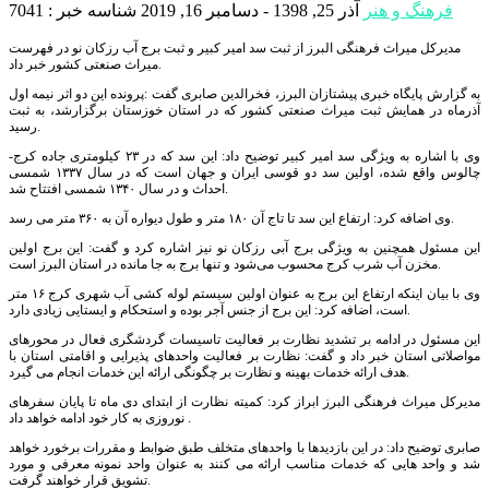
فرهنگ و هنر
آذر 25, 1398 - دسامبر 16, 2019
شناسه خبر : 7041
مدیرکل میراث فرهنگی البرز از ثبت سد امیر کبیر و ثبت برج آب رزکان نو در فهرست
میراث صنعتی کشور خبر داد.
به گزارش پایگاه خبری پیشتازان البرز، فخرالدین صابری گفت :پرونده این دو اثر نیمه اول
آذرماه در همایش ثبت میراث صنعتی کشور که در استان خوزستان برگزارشد، به ثبت
رسید.
وی با اشاره به ویژگی سد امیر کبیر توضیح داد: این سد که در ۲۳ کیلومتری جاده کرج-
چالوس واقع شده، اولین سد دو قوسی ایران و جهان است که در سال ۱۳۳۷ شمسی
احداث و در سال ۱۳۴۰ شمسی افتتاح شد.
وی اضافه کرد: ارتفاع این سد تا تاج آن ۱۸۰ متر و طول دیواره آن به ۳۶۰ متر می رسد.
این مسئول همچنین به ویژگی برج آبی رزکان نو نیز اشاره کرد و گفت: این برج اولین
مخزن آب شرب کرج محسوب می‌شود و تنها برج به جا مانده در استان البرز است.
وی با بیان اینکه ارتفاع این برج به عنوان اولین سیستم لوله کشی آب شهری کرج ۱۶ متر
است، اضافه کرد: این برج از جنس آجر بوده و استحکام و ایستایی زیادی دارد.
این مسئول در ادامه بر تشدید نظارت بر فعالیت تاسیسات گردشگری فعال در محورهای
مواصلاتی استان خبر داد و گفت: نظارت بر فعالیت واحدهای پذیرایی و اقامتی استان با
هدف ارائه خدمات بهینه و نظارت بر چگونگی ارائه این خدمات انجام می گیرد.
مدیرکل میراث فرهنگی البرز ابراز کرد: کمیته نظارت از ابتدای دی ماه تا پایان سفرهای
نوروزی به کار خود ادامه خواهد داد .
صابری توضیح داد: در این بازدیدها با واحدهای متخلف طبق ضوابط و مقررات برخورد خواهد
شد و واحد هایی که خدمات مناسب ارائه می کنند به عنوان واحد نمونه معرفی و مورد
تشویق قرار خواهند گرفت.