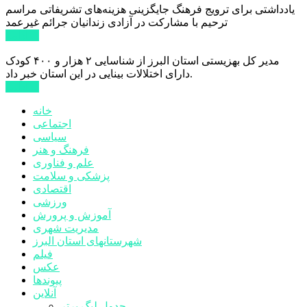
یادداشتی برای ترویج فرهنگ جایگزینی هزینه‌های تشریفاتی مراسم
ترحیم با مشارکت در آزادی زندانیان جرائم غیرعمد
ادامه ...
مدیر کل بهزیستی استان البرز از شناسایی ۲ هزار و ۴۰۰ کودک
دارای اختلالات بینایی در این استان خبر داد.
ادامه ...
خانه
اجتماعی
سیاسی
فرهنگ و هنر
علم و فناوری
پزشکی و سلامت
اقتصادی
ورزشی
آموزش و پرورش
مدیریت شهری
شهرستانهای استان البرز
فیلم
عکس
پیوندها
آنلاین
جدول لیگ برتر