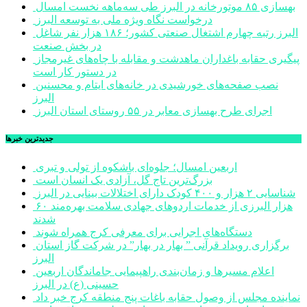
بهسازی ۸۵ موتورخانه در البرز طی سه‌ماهه نخست امسال
درخواست نگاه ویژه ملی به توسعه البرز
البرز رتبه چهارم اشتغال صنعتی کشور؛ ۱۸۶ هزار نفر شاغل
در بخش صنعت
پیگیری حقابه باغداران ماهدشت و مقابله با چاه‌های غیرمجاز
در دستور کار است
نصب صفحه‌های خورشیدی در خانه‌های ایتام و محسنین
البرز
اجرای طرح بهسازی معابر در ۵۵ روستای استان البرز
جديدترين خبرها
اربعین امسال؛ جلوه‌ای باشکوه از تولی و تبری
بزرگ‌ترین تاج گل، آزادی یک انسان است
شناسایی ۲ هزار و ۴۰۰ کودک دارای اختلالات بینایی در البرز
۶۰ هزار البرزی از خدمات اردوهای جهادی سلامت بهره‌مند
شدند
دستگاه‌های اجرایی برای معرفی کرج همراه شوند
برگزاری رویداد قرآنی ” بهار در بهار” در شرکت گاز استان
البرز
اعلام مسیرها و زمان‌بندی راهپیمایی جاماندگان اربعین
حسینی (ع) در البرز
نماینده مجلس از وصول حقابه باغات پنج منطقه کرج خبر داد