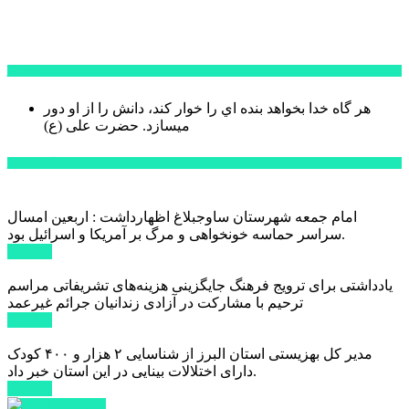
سخن روز
هر گاه خدا بخواهد بنده اي را خوار كند، دانش را از او دور
میسازد.
حضرت علی (ع)
آخرین اخبار:
امام جمعه شهرستان ساوجبلاغ اظهارداشت : اربعین امسال
سراسر حماسه خونخواهی و مرگ بر آمریکا و اسرائیل بود.
ادامه ...
یادداشتی برای ترویج فرهنگ جایگزینی هزینه‌های تشریفاتی مراسم
ترحیم با مشارکت در آزادی زندانیان جرائم غیرعمد
ادامه ...
مدیر کل بهزیستی استان البرز از شناسایی ۲ هزار و ۴۰۰ کودک
دارای اختلالات بینایی در این استان خبر داد.
ادامه ...