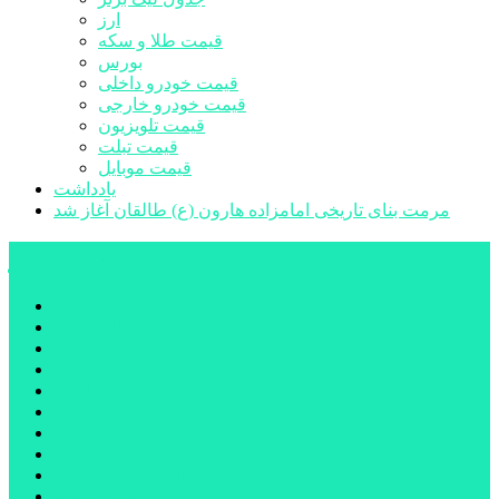
ارز
قیمت طلا و سکه
بورس
قیمت خودرو داخلی
قیمت خودرو خارجی
قیمت تلویزیون
قیمت تبلت
قیمت موبایل
یادداشت
مرمت بنای تاریخی امامزاده هارون (ع) طالقان آغاز شد
پیشتازان البرز
خانه
اجتماعی
سیاسی
فرهنگ و هنر
علم و فناوری
پزشکی و سلامت
اقتصادی
ورزشی
آموزش و پرورش
مدیریت شهری