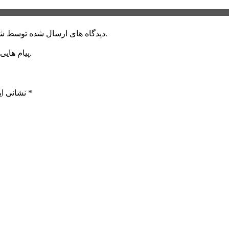
دیدگاه های ارسال شده توسط شما، پس از تایید توسط خبرگزاری الف در وب منتشر خواهد شد.
پیام هایی که به غیر از زبان فارسی یا غیر مرتبط باشد منتشر نخواهد شد.
*
بخش‌های موردنیاز علامت‌گذاری شده‌اند
نشانی ای