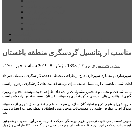
بورس
قیمت خودرو داخلی
قیمت خودرو خارجی
قیمت تلویزیون
قیمت تبلت
قیمت موبایل
یادداشت
مرمت بنای تاریخی امامزاده هارون (ع) طالقان آغاز شد
مناسب از پتانسیل‌ گردشگری منطقه باغستان
مدیریت شهری
تیر 17, 1398 - ژوئیه 8, 2019
شناسه خبر : 2130
پایه، شناخت و تحلیل و همچنین پیشنهادات و ایده های طراحی جهت توسعه محدوده و بهره
گیری از پتانسیل های تفریحی و گردشگری مجموعه باغستان توسط مشاور ارایه شده است.
 معماری شورای شهر کرج و نمایندگان سازمان سیما، منظر و فضای سبز شهری از مجموعه
، توپوگرافی، عوارض طبیعی و مستحدثات موجود مورد انظباق و نقطه نظرات اعضا بررسی
شد.
جنوبی تقسیم می شود، توجه بر لزوم پیوستگی حرکت عابر پیاده در این محدوده و همچنین