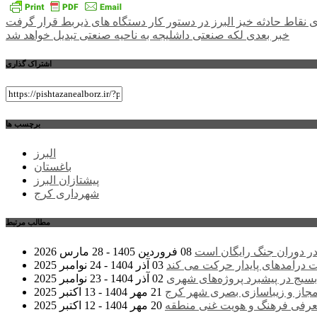
راهبری
 نقاط حادثه خیز البرز در دستور کار دستگاه های ذیربط قرار گرفت
خبر بعدی
لکه صنعتی داشلیجه به ناحیه صنعتی تبدیل خواهد شد
نوشته
اشتراک گذاری
برچسب ها
البرز
باغستان
پیشتازان البرز
شهرداری کرج
مطالب مرتبط
ر دوران جنگ رایگان است
08 فروردین 1405 - 28 مارس 2026
درآمدهای پایدار حرکت می کند
03 آذر 1404 - 24 نوامبر 2025
سیج در پیشبرد پروژه‌های شهری
02 آذر 1404 - 23 نوامبر 2025
مجاز و زیباسازی بصری شهر کرج
21 مهر 1404 - 13 اکتبر 2025
عرفی فرهنگ و هویت غنی منطقه
20 مهر 1404 - 12 اکتبر 2025