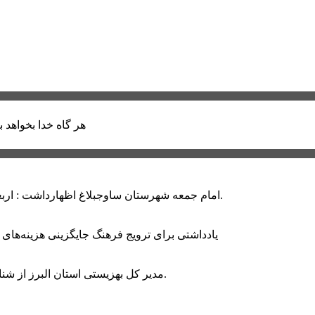
هر گاه خدا بخواهد ب
امام جمعه شهرستان ساوجبلاغ اظهارداشت : اربعین امسال سراسر حماسه خونخواهی و مرگ بر آمریکا و اسرائیل بود.
یادداشتی برای ترویج فرهنگ جایگزینی هزینه‌های
مدیر کل بهزیستی استان البرز از شناسایی ۲ هزار و ۴۰۰ کودک دارای اختلالات بینایی در این استان خبر داد.