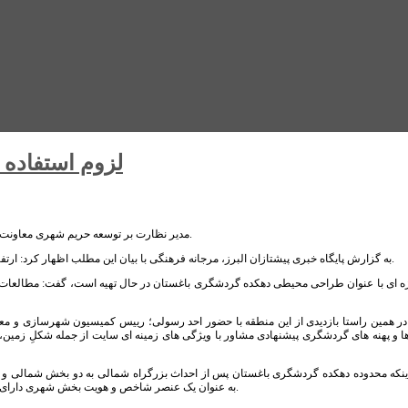
لزوم استفاده 
مدیر نظارت بر توسعه حریم شهری معاونت شهرسازی و معماری شهرداری کرج از طراحی محیطی دهکده گردشگری باغستان خبر داد.
به گزارش پایگاه خبری پیشتازان البرز، مرجانه فرهنگی با بیان این مطلب اظهار کرد: ارتفاعات شمال باغستان از پتانسیل طبیعی برای توسعه فعالیت های گردشگری برخوردار است.
روژه ای با عنوان طراحی محیطی دهکده گردشگری باغستان در حال تهیه است، گفت: مطالعات 
: در همین راستا بازدیدی از این منطقه با حضور احد رسولی؛ رییس کمیسیون شهرسازی و
 و پهنه های گردشگری پیشنهادی مشاور با ویژگی های زمینه ای سایت از جمله شکلِ زمین
ه اینکه محدوده دهکده گردشگری باغستان پس از احداث بزرگراه شمالی به دو بخش شمالی و 
طراحی ویژه پل B۲۰ به عنوان یک عنصر شاخص و هویت بخش شهری دارای اهمیت است که در این بازدید کلیه جوانب آن مورد بررسی قرار گرفت.