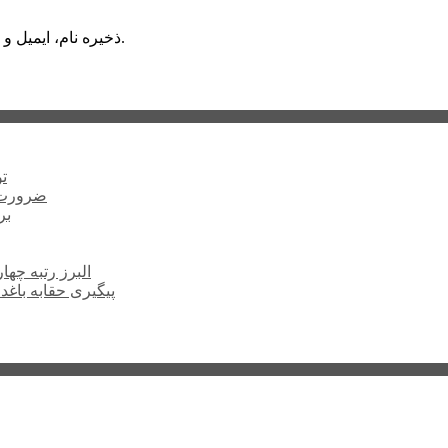
ذخیره نام، ایمیل و وبسایت من در مرورگر برای زمانی که دوباره دیدگاهی می‌نویسم.
ت
ضرورت ت
برخ
البرز رتبه چهارم اشتغال 
پیگیری حقابه باغد