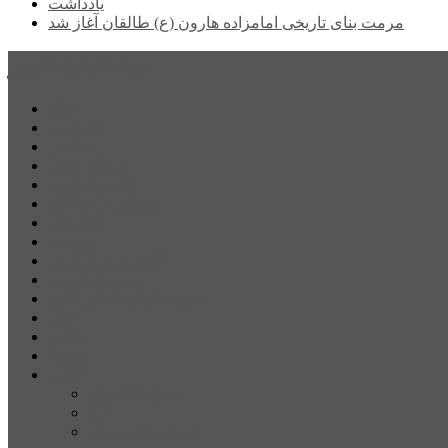
یادداشت
مرمت بنای تاریخی امامزاده هارون (ع) طالقان آغاز شد
پیشتازان البرز
خانه
اجتماعی
سیاسی
فرهنگ و هنر
علم و فناوری
پزشکی و سلامت
اقتصادی
ورزشی
آموزش و پرورش
مدیریت شهری
شهرستانهای استان البرز
فیلم
عکس
پیوندها
آنلاین
جدول لیگ برتر
ارز
قیمت طلا و سکه