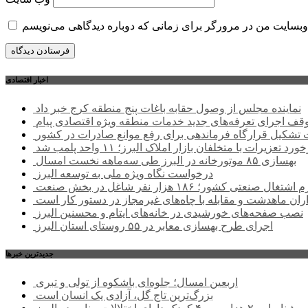
اخبار اقتصادی
نماینده مجلس از وصول حقابه باغات پنج منطقه کرج خبر داد
وقف اجرای تعرفه‌های جدید خدمات منطقه ویژه اقتصادی پیام
شکیل قرارگاه فرماندهی برای رفع موانع صادرات در کشور
ورد تعزیرات با متخلفان بازار املاک البرز؛ ۱۱ واحد پلمب شد
بهسازی ۸۵ موتورخانه در البرز طی سه‌ماهه نخست امسال
درخواست نگاه ویژه ملی به توسعه البرز
صنعتی کشور؛ ۱۸۶ هزار نفر شاغل در بخش صنعت
اران ماهدشت و مقابله با چاه‌های غیرمجاز در دستور کار است
نصب صفحه‌های خورشیدی در خانه‌های ایتام و محسنین البرز
اجرای طرح بهسازی معابر در ۵۵ روستای استان البرز
جديدترين خبرها
اربعین امسال؛ جلوه‌ای باشکوه از تولی و تبری
بزرگ‌ترین تاج گل، آزادی یک انسان است