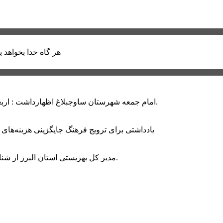
هر گاه خدا بخواهد ب
امام جمعه شهرستان ساوجبلاغ اظهارداشت : اربعین امسال سراسر حماسه خونخواهی و مرگ بر آمریکا و اسرائیل بود.
یادداشتی برای ترویج فرهنگ جایگزینی هزینه‌های
مدیر کل بهزیستی استان البرز از شناسایی ۲ هزار و ۴۰۰ کودک دارای اختلالات بینایی در این استان خبر داد.