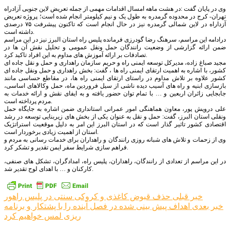
وی در پایان گفت :در هشت ماهه امسال اقدامات مهمی از جمله تعریض لاین جنوبی آزادراه
تهران- کرج در محدوده گرمدره به طول یک و نیم کیلومتر انجام شده است؛ پروژه تعریض
آزداراه در لاین شمالی گرمدره نیز در حال انجام است که تاکنون پیشرفت ۷۵ درصدی
داشته است.
درادامه این مراسم، سرهنگ رضا گودرزی فرمانده پلیس راه استان البرز نیز در این مراسم
ضمن ارائه گزارشی از وضعیت رانندگان حمل ونقل عمومی و تحلیل نقش آن ها در
تصادفات بر ارائه آموزش های مداوم به این افراد تاکید کرد.
مجید صباغ زاده، مدیرکل توسعه ایمنی راه و حریم سازمان راهداری و حمل و نقل جاده ای
کشور، با اشاره به اهمیت ارتقای ایمنی راه ها ، گفت: بخش راهداری و حمل ونقل جاده ای
کشور علاوه بر تلاش مداوم در راستای ارتقای ایمنی راه ها، در مقاطع حساسی مانند
بازسازی ابنیه و راه های آسیب دیده ناشی از سیل فروردین ماه، حمل وکالاهای اساسی،
جابجایی زائران اربعین و … با تمام توان حضور یافته و به ایفای نقش و ارائه خدمات به
مردم پرداخته است.
علی درویش پور، معاون هماهنگی امور عمرانی استانداری ضمن اشاره به جایگاه حمل
ونقلی استان البرز، گفت: حمل و نقل به عنوان یکی از بخش های زیربنایی توسعه در رشد
اقتصادی کشور تاثیر گذار است که در استان البرز این امر به دلیل موقعیت استراتژیک
استان از اهمیت زیادی برخوردار است.
وی از زحمات و تلاش های شبانه روزی رانندگان و راهداران برای خدمات رسانی به مردم و
فراهم سازی شرایط سفر ایمن تقدیر و تشکر کرد.
در این مراسم از تعدادی از رانندگان، راهداران، پلیس راه، امدادگران، تشکل های صنفی،
کارکنان و … با اهدای لوح تقدیر شد.
راهبری
خبر قبلی
حذف قبوض کاغذی و کروکی سنتی در پلیس راهور
خبر بعدی
اهداف پيش بينی شده در فصل آينده را با پشتکار و برنامه
نوشته
ريزی لمس خواهيم کرد