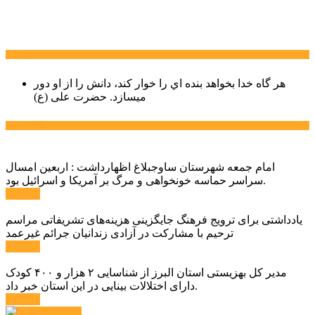
سخن روز
هر گاه خدا بخواهد بنده اي را خوار كند، دانش را از او دور
میسازد.
حضرت علی (ع)
آخرین اخبار:
امام جمعه شهرستان ساوجبلاغ اظهارداشت : اربعین امسال
سراسر حماسه خونخواهی و مرگ بر آمریکا و اسرائیل بود.
ادامه ...
یادداشتی برای ترویج فرهنگ جایگزینی هزینه‌های تشریفاتی مراسم
ترحیم با مشارکت در آزادی زندانیان جرائم غیرعمد
ادامه ...
مدیر کل بهزیستی استان البرز از شناسایی ۲ هزار و ۴۰۰ کودک
دارای اختلالات بینایی در این استان خبر داد.
ادامه ...