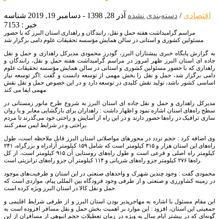
اقتصادی
/
دسته‌بندی نشده
آذر 28, 1398 - دسامبر 19, 2019
شناسه
خبر : 7153
مراسم گرامیداشت هفته حمل و نقل، رانندگان و راهداری استان البرز که با حضور
مسئولین کشوری و استانی در سالن همایش مؤسسه تحقیقات علوم دامی برگزار شد.
به گزارش پایگاه خبری پیشتازان البرز، گودرز محمودی مدیرکل راهداری و حمل و نقل
جاده ای استان البرز ظهر امروز در مراسم گرامیداشت هفته حمل و نقل، رانندگان و
راهداری که با حضور مسئولین کشوری و استانی در سالن همایش مؤسسه تحقیقات علوم
دامی برگزار شد، حمل و نقل را بخش مهمی از توسعه دانست و گفت :اگر توسعه نیاز
اساسی کشور باشد، تولید نقش کلیدی در توسعه دارد و در این خصوص حمل و نقل نقش
مهمی ایفا می کند.
مدیرکل راهداری و حمل و نقل جاده ای استان البرز به شروع طرح مانور زمستانی در
سطح راه‌های استان اشاره نمود و اظهار داشت : راهداران برای بازگشایی معابر و یا روان
سازی ترافیک در راه‌ها حضور دارند و در این راه از آسایش و راحتی خود می‌گذرند تا مردم
براحتی و در شرایط ایمن سفر کنند.
وی اضافه کرد : حجم تردد در محورهای مواصلاتی استان البرز قابل ملاحظه است، طول
راه‌های این استان هزار و ۳۱۵ کیلومتر است که شامل ۱۵۹ کیلومتر آزادراه و بزرگراه، ۲۴۱
کیلومتر راه اصلی و فرعی است و طول راه‌های روستایی آن ۹۱۵ کیلومتر است، از کل
راه‌ها ۲۷۶ کیلومتر جزو راه‌های شریانی و ۱۱۴ کیلومتر آن جزو راه‌های ترانزیتی است.
محمودی گفت : وجود چندین شهرک و واحدهای صنعتی در این استان و ظرفیت‌های موجود
در زمینه کشاورزی و صنعتی و از طرفی وجود فرودگاه بین المللی پیام، مواردی است که
حمل و نقل کالا در استان البرز ویژه کرده است.
این مقام مسئول با اشاره به مهاجرپذیر بودن استان البرز و از طرفی شرایط اقلیمی و
جمعیتی این استان، افزود : این موارد بر اهمیت بخش حمل و نقل مسافر افزوده است به
گونه‌ای که در بیشتر ایام سال به ویژه در زمان تعطیلات حجم انبوهی از مسافران از این