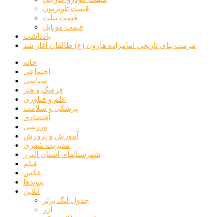
قیمت تلویزیون
قیمت تبلت
قیمت موبایل
یادداشت
مرمت بنای تاریخی امامزاده هارون (ع) طالقان آغاز شد
خانه
اجتماعی
سیاسی
فرهنگ و هنر
علم و فناوری
پزشکی و سلامت
اقتصادی
ورزشی
آموزش و پرورش
مدیریت شهری
شهرستانهای استان البرز
فیلم
عکس
پیوندها
آنلاین
جدول لیگ برتر
ارز