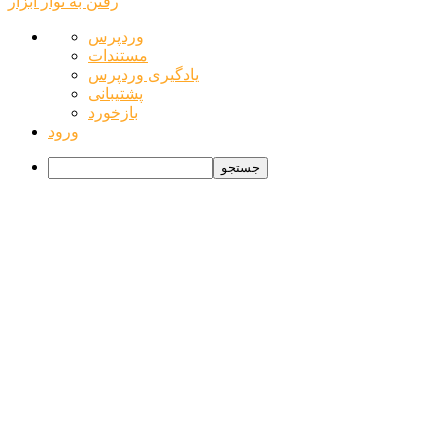
رفتن به نوار ابزار
درباره
وردپرس
وردپرس
مستندات
یادگیری وردپرس
پشتیبانی
بازخورد
ورود
جستجو