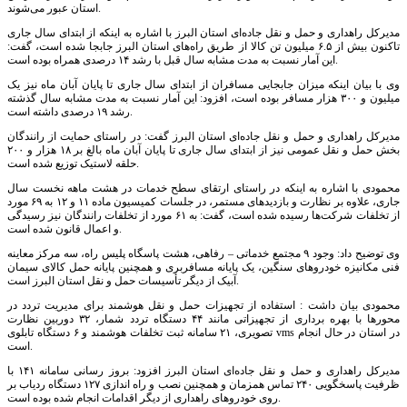
استان عبور می‌شوند.
مدیرکل راهداری و حمل و نقل جاده‌ای استان البرز با اشاره به اینکه از ابتدای سال جاری
تاکنون بیش از ۶.۵ میلیون تن کالا از طریق راه‌های استان البرز جابجا شده است، گفت:
این آمار نسبت به مدت مشابه سال قبل با رشد ۱۴ درصدی همراه بوده است.
وی با بیان اینکه میزان جابجایی مسافران از ابتدای سال جاری تا پایان آبان ماه نیز یک
میلیون و ۳۰۰ هزار مسافر بوده است، افزود: این آمار نسبت به مدت مشابه سال گذشته
رشد ۱۹ درصدی داشته است.
مدیرکل راهداری و حمل و نقل جاده‌ای استان البرز گفت: در راستای حمایت از رانندگان
بخش حمل و نقل عمومی نیز از ابتدای سال جاری تا پایان آبان ماه بالغ بر ۱۸ هزار و ۲۰۰
حلقه لاستیک توزیع شده است.
محمودی با اشاره به اینکه در راستای ارتقای سطح خدمات در هشت ماهه نخست سال
جاری، علاوه بر نظارت و بازدیدهای مستمر، در جلسات کمیسیون ماده ۱۱ و ۱۲ به ۶۹ مورد
از تخلفات شرکت‌ها رسیده شده است، گفت: به ۶۱ مورد از تخلفات رانندگان نیز رسیدگی
و اعمال قانون شده است.
وی توضیح داد: وجود ۹ مجتمع خدماتی – رفاهی، هشت پاسگاه پلیس راه، سه مرکز معاینه
فنی مکانیزه خودروهای سنگین، یک پایانه مسافربری و همچنین پایانه حمل کالای سیمان
آبیک از دیگر تأسیسات حمل و نقل استان البرز است.
محمودی بیان داشت : استفاده از تجهیزات حمل و نقل هوشمند برای مدیریت تردد در
محورها با بهره برداری از تجهیزاتی مانند ۴۴ دستگاه تردد شمار، ۳۲ دوربین نظارت
تصویری، ۲۱ سامانه ثبت تخلفات هوشمند و ۶ دستگاه تابلوی vms در استان در حال انجام
است.
مدیرکل راهداری و حمل و نقل جاده‌ای استان البرز افزود: بروز رسانی سامانه ۱۴۱ با
ظرفیت پاسخگویی ۲۴۰ تماس همزمان و همچنین نصب و راه اندازی ۱۲۷ دستگاه ردیاب بر
روی خودروهای راهداری از دیگر اقدامات انجام شده بوده است.