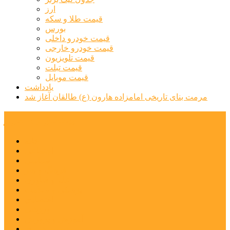
ارز
قیمت طلا و سکه
بورس
قیمت خودرو داخلی
قیمت خودرو خارجی
قیمت تلویزیون
قیمت تبلت
قیمت موبایل
یادداشت
مرمت بنای تاریخی امامزاده هارون (ع) طالقان آغاز شد
پیشتازان البرز
خانه
اجتماعی
سیاسی
فرهنگ و هنر
علم و فناوری
پزشکی و سلامت
اقتصادی
ورزشی
آموزش و پرورش
مدیریت شهری