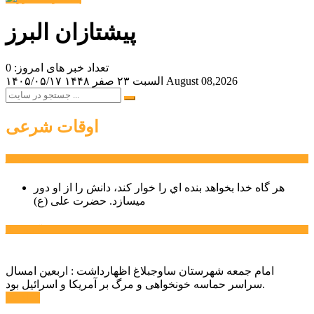
پیشتازان البرز
تعداد خبر های امروز: 0
August 08,2026
السبت ۲۳ صفر ۱۴۴۸
۱۴۰۵/۰۵/۱۷
اوقات شرعی
سخن روز
هر گاه خدا بخواهد بنده اي را خوار كند، دانش را از او دور
میسازد.
حضرت علی (ع)
آخرین اخبار:
امام جمعه شهرستان ساوجبلاغ اظهارداشت : اربعین امسال
سراسر حماسه خونخواهی و مرگ بر آمریکا و اسرائیل بود.
ادامه ...