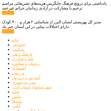
یادداشتی برای ترویج فرهنگ جایگزینی هزینه‌های تشریفاتی مراسم
ترحیم با مشارکت در آزادی زندانیان جرائم غیرعمد
ادامه ...
مدیر کل بهزیستی استان البرز از شناسایی ۲ هزار و ۴۰۰ کودک
دارای اختلالات بینایی در این استان خبر داد.
ادامه ...
خانه
اجتماعی
سیاسی
فرهنگ و هنر
علم و فناوری
پزشکی و سلامت
اقتصادی
ورزشی
آموزش و پرورش
مدیریت شهری
شهرستانهای استان البرز
فیلم
عکس
پیوندها
آنلاین
جدول لیگ برتر