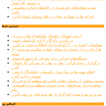
در دستور کار است
نصب صفحه‌های خورشیدی در خانه‌های ایتام و محسنین
البرز
اجرای طرح بهسازی معابر در ۵۵ روستای استان البرز
جديدترين خبرها
اربعین امسال؛ جلوه‌ای باشکوه از تولی و تبری
بزرگ‌ترین تاج گل، آزادی یک انسان است
شناسایی ۲ هزار و ۴۰۰ کودک دارای اختلالات بینایی در البرز
۶۰ هزار البرزی از خدمات اردوهای جهادی سلامت بهره‌مند
شدند
دستگاه‌های اجرایی برای معرفی کرج همراه شوند
برگزاری رویداد قرآنی ” بهار در بهار” در شرکت گاز استان
البرز
اعلام مسیرها و زمان‌بندی راهپیمایی جاماندگان اربعین
حسینی (ع) در البرز
نماینده مجلس از وصول حقابه باغات پنج منطقه کرج خبر داد
توقف اجرای تعرفه‌های جدید خدمات منطقه ویژه اقتصادی
پیام
ضرورت بهره مندی ایثارگران از ظرفیت های ورزشی البرز
کاریکاتور روز