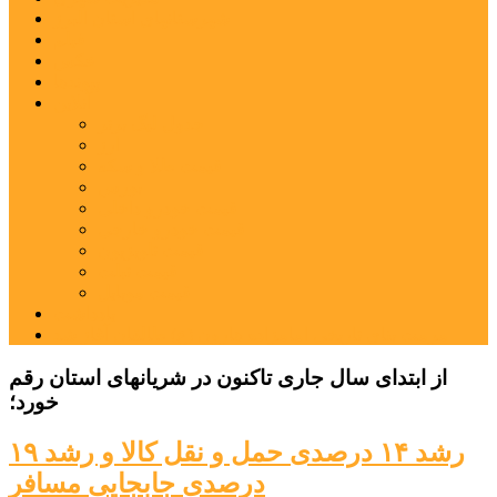
شهرستانهای استان البرز
فیلم
عکس
پیوندها
آنلاین
جدول لیگ برتر
ارز
قیمت طلا و سکه
بورس
قیمت خودرو داخلی
قیمت خودرو خارجی
قیمت تلویزیون
قیمت تبلت
قیمت موبایل
یادداشت
مرمت بنای تاریخی امامزاده هارون (ع) طالقان آغاز شد
از ابتدای سال جاری تاکنون در شریانهای استان رقم
خورد؛
رشد ١۴ درصدی حمل و نقل کالا و رشد ١٩
درصدی جابجایی مسافر