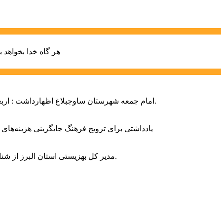
هر گاه خدا بخواهد ب
امام جمعه شهرستان ساوجبلاغ اظهارداشت : اربعین امسال سراسر حماسه خونخواهی و مرگ بر آمریکا و اسرائیل بود.
یادداشتی برای ترویج فرهنگ جایگزینی هزینه‌های
مدیر کل بهزیستی استان البرز از شناسایی ۲ هزار و ۴۰۰ کودک دارای اختلالات بینایی در این استان خبر داد.