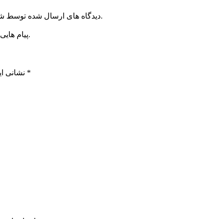
دیدگاه های ارسال شده توسط شما، پس از تایید توسط خبرگزاری الف در وب منتشر خواهد شد.
پیام هایی که به غیر از زبان فارسی یا غیر مرتبط باشد منتشر نخواهد شد.
*
بخش‌های موردنیاز علامت‌گذاری شده‌اند
نشانی ای