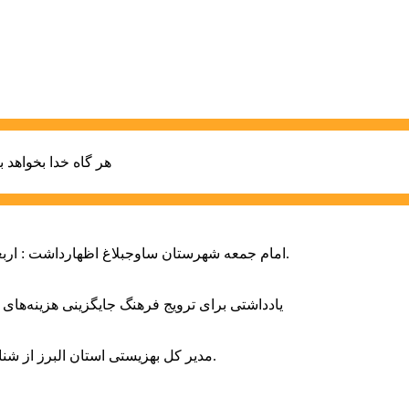
هر گاه خدا بخواهد ب
امام جمعه شهرستان ساوجبلاغ اظهارداشت : اربعین امسال سراسر حماسه خونخواهی و مرگ بر آمریکا و اسرائیل بود.
یادداشتی برای ترویج فرهنگ جایگزینی هزینه‌های
مدیر کل بهزیستی استان البرز از شناسایی ۲ هزار و ۴۰۰ کودک دارای اختلالات بینایی در این استان خبر داد.