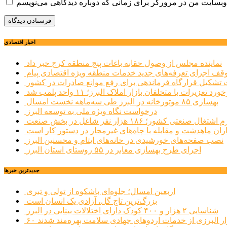
اخبار اقتصادی
نماینده مجلس از وصول حقابه باغات پنج منطقه کرج خبر داد
وقف اجرای تعرفه‌های جدید خدمات منطقه ویژه اقتصادی پیام
شکیل قرارگاه فرماندهی برای رفع موانع صادرات در کشور
ورد تعزیرات با متخلفان بازار املاک البرز؛ ۱۱ واحد پلمب شد
بهسازی ۸۵ موتورخانه در البرز طی سه‌ماهه نخست امسال
درخواست نگاه ویژه ملی به توسعه البرز
صنعتی کشور؛ ۱۸۶ هزار نفر شاغل در بخش صنعت
اران ماهدشت و مقابله با چاه‌های غیرمجاز در دستور کار است
نصب صفحه‌های خورشیدی در خانه‌های ایتام و محسنین البرز
اجرای طرح بهسازی معابر در ۵۵ روستای استان البرز
جديدترين خبرها
اربعین امسال؛ جلوه‌ای باشکوه از تولی و تبری
بزرگ‌ترین تاج گل، آزادی یک انسان است
شناسایی ۲ هزار و ۴۰۰ کودک دارای اختلالات بینایی در البرز
هزار البرزی از خدمات اردوهای جهادی سلامت بهره‌مند شدند