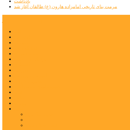
یادداشت
مرمت بنای تاریخی امامزاده هارون (ع) طالقان آغاز شد
پیشتازان البرز
خانه
اجتماعی
سیاسی
فرهنگ و هنر
علم و فناوری
پزشکی و سلامت
اقتصادی
ورزشی
آموزش و پرورش
مدیریت شهری
شهرستانهای استان البرز
فیلم
عکس
پیوندها
آنلاین
جدول لیگ برتر
ارز
قیمت طلا و سکه