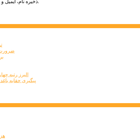
ذخیره نام، ایمیل و وبسایت من در مرورگر برای زمانی که دوباره دیدگاهی می‌نویسم.
ت
ضرورت ت
برخ
البرز رتبه چهارم اشتغال 
پیگیری حقابه باغد
۶۰ 