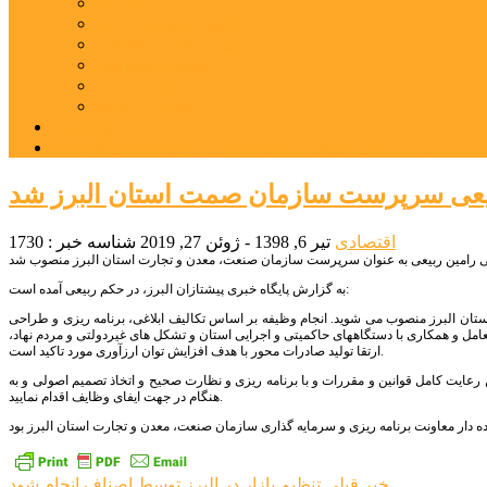
بورس
قیمت خودرو داخلی
قیمت خودرو خارجی
قیمت تلویزیون
قیمت تبلت
قیمت موبایل
یادداشت
مرمت بنای تاریخی امامزاده هارون (ع) طالقان آغاز شد
یعی سرپرست سازمان صمت استان البرز شد
اقتصادی
تیر 6, 1398 - ژوئن 27, 2019
شناسه خبر : 1730
به گزارش پایگاه خبری پیشتازان البرز، در حکم ربیعی آمده است:
ن البرز منصوب می شوید. انجام وظیفه بر اساس تکالیف ابلاغی، برنامه ریزی و طراحی
مل و همکاری با دستگاههای حاکمیتی و اجرایی استان و تشکل های غیردولتی و مردم نهاد،
ارتقا تولید صادرات محور با هدف افزایش توان ارزآوری مورد تاکید است.
 رعایت کامل قوانین و مقررات و با برنامه ریزی و نظارت صحیح و اتخاذ تصمیم اصولی و به
هنگام در جهت ایفای وظایف اقدام نمایید.
خبر قبلی
تنظیم بازار در البرز توسط اصناف انجام شود