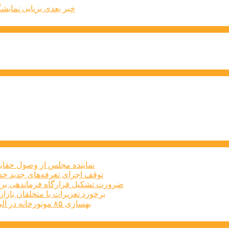
خبر بعدی
برپایی نمایش
نماینده مجلس از وصول حقابه
توقف اجرای تعرفه‌های جدید خد
ضرورت تشکیل قرارگاه فرماندهی برا
برخورد تعزیرات با متخلفان بازار املاک البرز
بهسازی ۸۵ موتورخانه در البرز طی سه‌ماهه نخست امسال