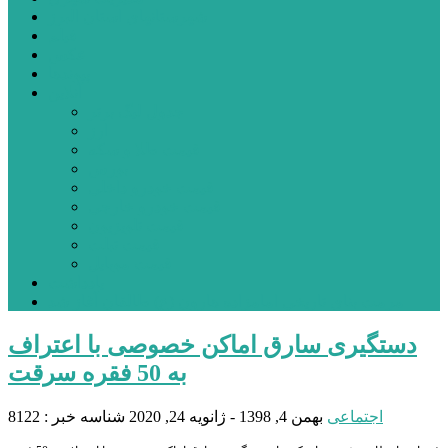
شهرستانهای استان البرز
فیلم
عکس
پیوندها
آنلاین
جدول لیگ برتر
ارز
قیمت طلا و سکه
بورس
قیمت خودرو داخلی
قیمت خودرو خارجی
قیمت تلویزیون
قیمت تبلت
قیمت موبایل
یادداشت
مرمت بنای تاریخی امامزاده هارون (ع) طالقان آغاز شد
دستگیری سارق اماکن خصوصی با اعتراف
به 50 فقره سرقت
اجتماعی
بهمن 4, 1398 - ژانویه 24, 2020
شناسه خبر : 8122