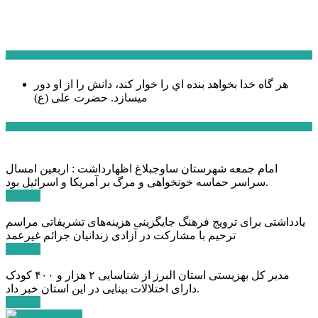
سخن روز
هر گاه خدا بخواهد بنده اي را خوار كند، دانش را از او دور
میسازد.
حضرت علی (ع)
آخرین اخبار:
امام جمعه شهرستان ساوجبلاغ اظهارداشت : اربعین امسال
سراسر حماسه خونخواهی و مرگ بر آمریکا و اسرائیل بود.
ادامه ...
یادداشتی برای ترویج فرهنگ جایگزینی هزینه‌های تشریفاتی مراسم
ترحیم با مشارکت در آزادی زندانیان جرائم غیرعمد
ادامه ...
مدیر کل بهزیستی استان البرز از شناسایی ۲ هزار و ۴۰۰ کودک
دارای اختلالات بینایی در این استان خبر داد.
ادامه ...