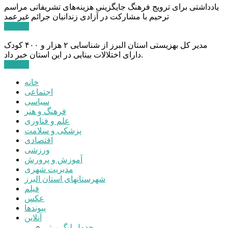
یادداشتی برای ترویج فرهنگ جایگزینی هزینه‌های تشریفاتی مراسم
ترحیم با مشارکت در آزادی زندانیان جرائم غیرعمد
ادامه ...
مدیر کل بهزیستی استان البرز از شناسایی ۲ هزار و ۴۰۰ کودک
دارای اختلالات بینایی در این استان خبر داد.
ادامه ...
خانه
اجتماعی
سیاسی
فرهنگ و هنر
علم و فناوری
پزشکی و سلامت
اقتصادی
ورزشی
آموزش و پرورش
مدیریت شهری
شهرستانهای استان البرز
فیلم
عکس
پیوندها
آنلاین
جدول لیگ برتر