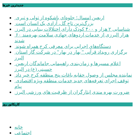
جديدترين خبرها
اربعین امسال؛ جلوه‌ای باشکوه از تولی و تبری
بزرگ‌ترین تاج گل، آزادی یک انسان است
شناسایی ۲ هزار و ۴۰۰ کودک دارای اختلالات بینایی در البرز
۶۰ هزار البرزی از خدمات اردوهای جهادی سلامت بهره‌مند
شدند
دستگاه‌های اجرایی برای معرفی کرج همراه شوند
برگزاری رویداد قرآنی ” بهار در بهار” در شرکت گاز استان
البرز
اعلام مسیرها و زمان‌بندی راهپیمایی جاماندگان اربعین
حسینی (ع) در البرز
نماینده مجلس از وصول حقابه باغات پنج منطقه کرج خبر داد
توقف اجرای تعرفه‌های جدید خدمات منطقه ویژه اقتصادی
پیام
ضرورت بهره مندی ایثارگران از ظرفیت های ورزشی البرز
کاریکاتور روز
خانه
اجتماعی