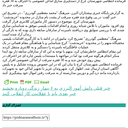
فرمانده انتظامی شهرستان کرج از دستگیری سارق اماکن خصوصی با اعتراف به 50 فقره
سرقت خبر داد.
به گزارش پایگاه خبری پیشتازان البرز، سرهنگ “محمد معظمی گودرزی” ، در تشريح اين
خبر گفت: در پی وقوع چند فقره سرقت از پشت بام منازل در محدوده “خرمدشت”
شهرستان کرج، موضوع در دستور کار ماموران کلانتری قرار گرفت.
وی افزود: ماموران با تلاش شبانه روزی و انجام اقدامات پلیسی موفق به شناسایی سارق
شدند که با بررسی سوابق وی دریافتند نامبرده از سارقان سابقه داری بوده که به تازگی از
زندان آزاد شده است.
سرهنگ “معظمی گودرزی” تصریح کرد: ماموران در ادامه با به کارگیری اقدامات پلیسی
مخفیگاه متهم را در محدوده “خرمدشت” کرج شناسایی و با هماهنگی مقام قضائی در یک
عملیات غافلگیرانه نامبرده را دستگیر و به کلانتری منتقل کردند.
این مقام انتظامی خاطرنشان کرد: متهم با توجه به این که از سارقان سابقه دار بود ابتدا
منکر انجام هرگونه سرقت بود اما در مواجهه با مستندات پلیس چاره ای جز اعتراف در
پیش روی خودش ندید و به 50 فقره سرقت از اماکن خصوصی اقرار کرد.
فرمانده انتظامی شهرستان کرج با بیان این که در این خصوص پرونده تشکیل و به پلیس
آگاهی استان ارسال شد، اظهار کرد: شهروندان عزیز با تجهیز اماکن خود به تجهیزات
بازدارنده مانند دزدگیر و دوربین مداربسته از به سرفت رفتن اموال خود پیشگیری کنند.
راهبری
خبر قبلی
دانش آموز البرزی به ۶ بیمار زندگی دوباره بخشید
خبر بعدی
باید با عقلانیت کار انقلابی کنید
نوشته
اشتراک گذاری