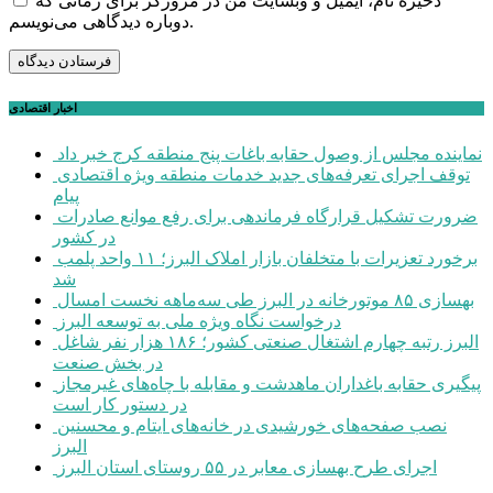
ذخیره نام، ایمیل و وبسایت من در مرورگر برای زمانی که
دوباره دیدگاهی می‌نویسم.
اخبار اقتصادی
نماینده مجلس از وصول حقابه باغات پنج منطقه کرج خبر داد
توقف اجرای تعرفه‌های جدید خدمات منطقه ویژه اقتصادی
پیام
ضرورت تشکیل قرارگاه فرماندهی برای رفع موانع صادرات
در کشور
برخورد تعزیرات با متخلفان بازار املاک البرز؛ ۱۱ واحد پلمب
شد
بهسازی ۸۵ موتورخانه در البرز طی سه‌ماهه نخست امسال
درخواست نگاه ویژه ملی به توسعه البرز
البرز رتبه چهارم اشتغال صنعتی کشور؛ ۱۸۶ هزار نفر شاغل
در بخش صنعت
پیگیری حقابه باغداران ماهدشت و مقابله با چاه‌های غیرمجاز
در دستور کار است
نصب صفحه‌های خورشیدی در خانه‌های ایتام و محسنین
البرز
اجرای طرح بهسازی معابر در ۵۵ روستای استان البرز