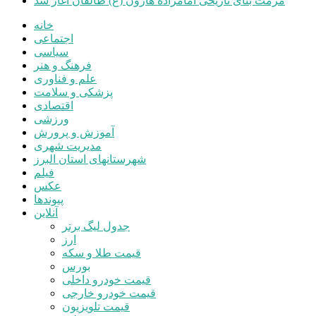
مرمت بنای تاریخی امامزاده هارون (ع) طالقان آغاز شد
خانه
اجتماعی
سیاسی
فرهنگ و هنر
علم و فناوری
پزشکی و سلامت
اقتصادی
ورزشی
آموزش و پرورش
مدیریت شهری
شهرستانهای استان البرز
فیلم
عکس
پیوندها
آنلاین
جدول لیگ برتر
ارز
قیمت طلا و سکه
بورس
قیمت خودرو داخلی
قیمت خودرو خارجی
قیمت تلویزیون