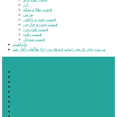
ارز
قیمت طلا و سکه
بورس
قیمت خودرو داخلی
قیمت خودرو خارجی
قیمت تلویزیون
قیمت تبلت
قیمت موبایل
یادداشت
مرمت بنای تاریخی امامزاده هارون (ع) طالقان آغاز شد
پیشتازان البرز
خانه
اجتماعی
سیاسی
فرهنگ و هنر
علم و فناوری
پزشکی و سلامت
اقتصادی
ورزشی
آموزش و پرورش
مدیریت شهری