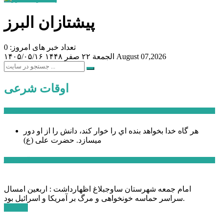
پیشتازان البرز
تعداد خبر های امروز: 0
August 07,2026
الجمعة ۲۲ صفر ۱۴۴۸
۱۴۰۵/۰۵/۱۶
اوقات شرعی
سخن روز
هر گاه خدا بخواهد بنده اي را خوار كند، دانش را از او دور
میسازد.
حضرت علی (ع)
آخرین اخبار:
امام جمعه شهرستان ساوجبلاغ اظهارداشت : اربعین امسال
سراسر حماسه خونخواهی و مرگ بر آمریکا و اسرائیل بود.
ادامه ...