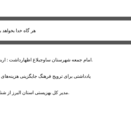
هر گاه خدا بخواهد ب
امام جمعه شهرستان ساوجبلاغ اظهارداشت : اربعین امسال سراسر حماسه خونخواهی و مرگ بر آمریکا و اسرائیل بود.
یادداشتی برای ترویج فرهنگ جایگزینی هزینه‌های
مدیر کل بهزیستی استان البرز از شناسایی ۲ هزار و ۴۰۰ کودک دارای اختلالات بینایی در این استان خبر داد.