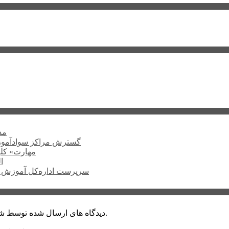
۲۲۴
گسترش مراکز سوادآمو
«مهارت» کلی
ا
سرپرست اداره‌کل آموزش ف
دیدگاه های ارسال شده توسط شما، پس از تایید توسط خبرگزاری الف در وب منتشر خواهد شد.