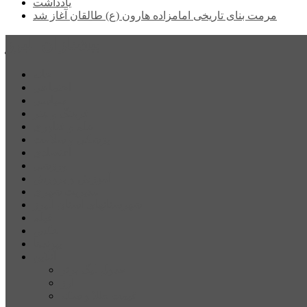
یادداشت
مرمت بنای تاریخی امامزاده هارون (ع) طالقان آغاز شد
پیشتازان البرز
خانه
اجتماعی
سیاسی
فرهنگ و هنر
علم و فناوری
پزشکی و سلامت
اقتصادی
ورزشی
آموزش و پرورش
مدیریت شهری
شهرستانهای استان البرز
فیلم
عکس
پیوندها
آنلاین
جدول لیگ برتر
ارز
قیمت طلا و سکه