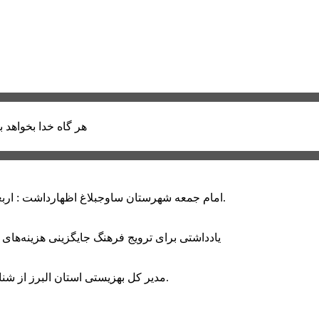
هر گاه خدا بخواهد ب
امام جمعه شهرستان ساوجبلاغ اظهارداشت : اربعین امسال سراسر حماسه خونخواهی و مرگ بر آمریکا و اسرائیل بود.
یادداشتی برای ترویج فرهنگ جایگزینی هزینه‌های
مدیر کل بهزیستی استان البرز از شناسایی ۲ هزار و ۴۰۰ کودک دارای اختلالات بینایی در این استان خبر داد.