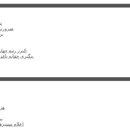
ت
ضرورت ت
برخ
البرز رتبه چهارم اشتغال 
پیگیری حقابه باغد
۶۰ 
بر
اعلام مسیرها