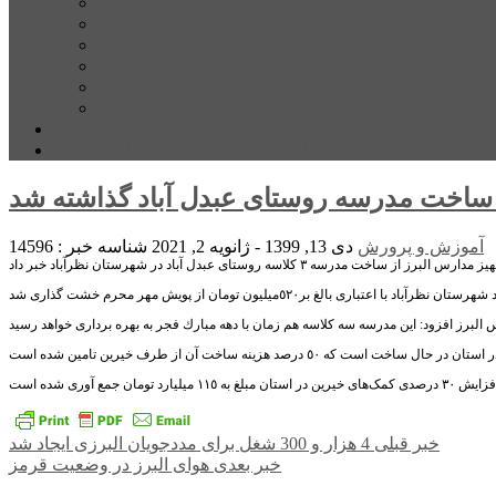
بورس
قیمت خودرو داخلی
قیمت خودرو خارجی
قیمت تلویزیون
قیمت تبلت
قیمت موبایل
یادداشت
مرمت بنای تاریخی امامزاده هارون (ع) طالقان آغاز شد
خت مدرسه روستاى عبدل آباد گذاشته شد
آموزش و پرورش
دی 13, 1399 - ژانویه 2, 2021
شناسه خبر : 14596
راهبری
خبر قبلی
4 هزار و 300 شغل برای مددجویان البرزی ایجاد شد
خبر بعدی
هوای البرز در وضعیت قرمز
نوشته