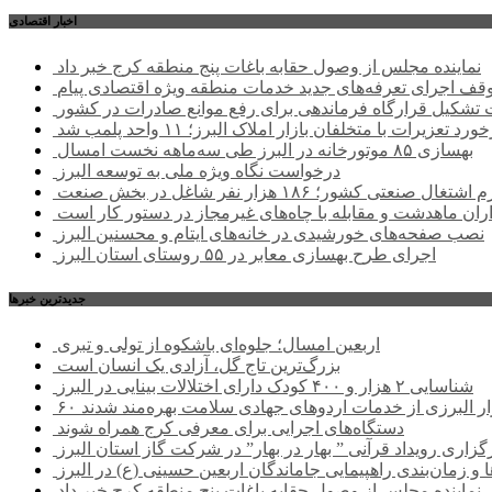
اخبار اقتصادی
نماینده مجلس از وصول حقابه باغات پنج منطقه کرج خبر داد
وقف اجرای تعرفه‌های جدید خدمات منطقه ویژه اقتصادی پیام
شکیل قرارگاه فرماندهی برای رفع موانع صادرات در کشور
ورد تعزیرات با متخلفان بازار املاک البرز؛ ۱۱ واحد پلمب شد
بهسازی ۸۵ موتورخانه در البرز طی سه‌ماهه نخست امسال
درخواست نگاه ویژه ملی به توسعه البرز
صنعتی کشور؛ ۱۸۶ هزار نفر شاغل در بخش صنعت
اران ماهدشت و مقابله با چاه‌های غیرمجاز در دستور کار است
نصب صفحه‌های خورشیدی در خانه‌های ایتام و محسنین البرز
اجرای طرح بهسازی معابر در ۵۵ روستای استان البرز
جديدترين خبرها
اربعین امسال؛ جلوه‌ای باشکوه از تولی و تبری
بزرگ‌ترین تاج گل، آزادی یک انسان است
شناسایی ۲ هزار و ۴۰۰ کودک دارای اختلالات بینایی در البرز
هزار البرزی از خدمات اردوهای جهادی سلامت بهره‌مند شدند
دستگاه‌های اجرایی برای معرفی کرج همراه شوند
گزاری رویداد قرآنی ” بهار در بهار” در شرکت گاز استان البرز
 و زمان‌بندی راهپیمایی جاماندگان اربعین حسینی (ع) در البرز
نماینده مجلس از وصول حقابه باغات پنج منطقه کرج خبر داد