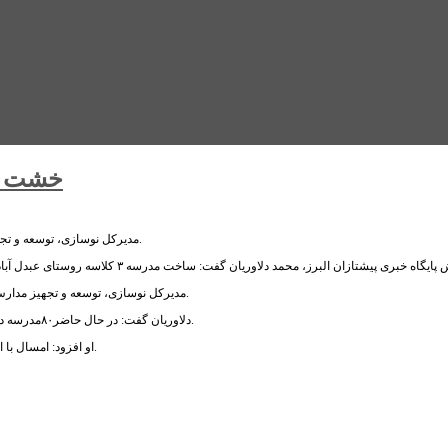
خشت سا
مدیرکل نوسازى، توسعه و تجهیز مدارس البرز از ساخت مدرسه ٣ کلاسه روستاى عبدل آباد در شهرستان نظرآباد خبر داد.
مديركل نوسازى، توسعه و تجهيز مدارس البرز افزود: اين مدرسه سه كلاسه هم زمان با دهه مبارك فجر به بهره بردارى خواهد رسيد.
دلاوریان گفت: در حال حاضر٨٠مدرسه در استان در حال ساخت است كه ٥٠ درصد هزينه ساخت آن از طرف خيرين تامين شده است.
او افزود: امسال با افزایش ۳۰ درصدی کمک‌هاى خيرين در استان مبلغ به ١١٥ میلیارد تومان جمع آورى شده است.