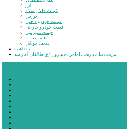
ارز
قیمت طلا و سکه
بورس
قیمت خودرو داخلی
قیمت خودرو خارجی
قیمت تلویزیون
قیمت تبلت
قیمت موبایل
یادداشت
مرمت بنای تاریخی امامزاده هارون (ع) طالقان آغاز شد
پیشتازان البرز
خانه
اجتماعی
سیاسی
فرهنگ و هنر
علم و فناوری
پزشکی و سلامت
اقتصادی
ورزشی
آموزش و پرورش
مدیریت شهری