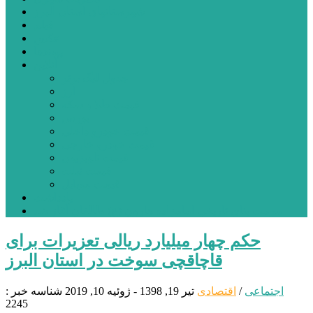
شهرستانهای استان البرز
فیلم
عکس
پیوندها
آنلاین
جدول لیگ برتر
ارز
قیمت طلا و سکه
بورس
قیمت خودرو داخلی
قیمت خودرو خارجی
قیمت تلویزیون
قیمت تبلت
قیمت موبایل
یادداشت
مرمت بنای تاریخی امامزاده هارون (ع) طالقان آغاز شد
حکم چهار میلیارد ریالی تعزیرات برای
قاچاقچی سوخت در استان البرز
اجتماعی
/
اقتصادی
تیر 19, 1398 - ژوئیه 10, 2019
شناسه خبر :
2245