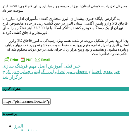
مدیرکل تعزیرات حکومتی استان البرز از جریمه چهار میلیارد ریالی قاچاقچی 32/500 لیتر
سوخت خبر داد
به گزارش پایگاه خبری پیشتازان البرز ،مختاری گفت: مأموران اداره مبارزه با
قاچاق کالا و ارز پلیس آگاهی استان البرز در حین گشت زنی در جاده مخصوص کرج
تهران از یک دستگاه خودرو کشنده تانکر اسکانیا نیا 32/500 لیتر نفتگاز یارانه ای
غیرمجاز و قاچاق کشف کردند .
وی افزود: پس از تشکیل پرونده در شعبه هفتم ویژه رسیدگی به امور قاچاق کالا و ارز
استان البرز و احراز تخلف، متهم پرونده به ضبط سوخت مکشوفه و پرداخت چهار میلیارد
و پانزده میلیون و هشتصد و نود و پنج هزار ریال جزای نقدی در حق دولت محکوم شد که
حکم صادره قطعی است.
راهبری
خبر قبلی
آموزش اصل مهم فرهنگ سازی
خبر بعدی
اجتماع «حجاب میراث ایرانی، گرایش جهانی» در کرج
نوشته
برگزار ‌شد
اشتراک گذاری
برچسب ها
البرز