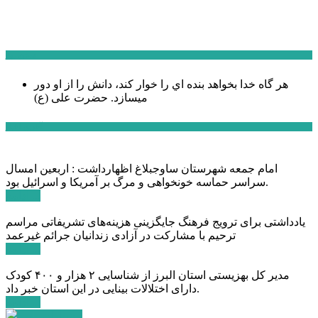
سخن روز
هر گاه خدا بخواهد بنده اي را خوار كند، دانش را از او دور
میسازد.
حضرت علی (ع)
آخرین اخبار:
امام جمعه شهرستان ساوجبلاغ اظهارداشت : اربعین امسال
سراسر حماسه خونخواهی و مرگ بر آمریکا و اسرائیل بود.
ادامه ...
یادداشتی برای ترویج فرهنگ جایگزینی هزینه‌های تشریفاتی مراسم
ترحیم با مشارکت در آزادی زندانیان جرائم غیرعمد
ادامه ...
مدیر کل بهزیستی استان البرز از شناسایی ۲ هزار و ۴۰۰ کودک
دارای اختلالات بینایی در این استان خبر داد.
ادامه ...