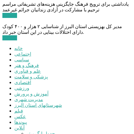
یادداشتی برای ترویج فرهنگ جایگزینی هزینه‌های تشریفاتی مراسم
ترحیم با مشارکت در آزادی زندانیان جرائم غیرعمد
ادامه ...
مدیر کل بهزیستی استان البرز از شناسایی ۲ هزار و ۴۰۰ کودک
دارای اختلالات بینایی در این استان خبر داد.
ادامه ...
خانه
اجتماعی
سیاسی
فرهنگ و هنر
علم و فناوری
پزشکی و سلامت
اقتصادی
ورزشی
آموزش و پرورش
مدیریت شهری
شهرستانهای استان البرز
فیلم
عکس
پیوندها
آنلاین
جدول لیگ برتر