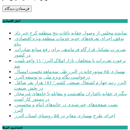
اخبار اقتصادی
نماینده مجلس از وصول حقابه باغات پنج منطقه کرج خبر داد
توقف اجرای تعرفه‌های جدید خدمات منطقه ویژه اقتصادی
پیام
ضرورت تشکیل قرارگاه فرماندهی برای رفع موانع صادرات
در کشور
برخورد تعزیرات با متخلفان بازار املاک البرز؛ ۱۱ واحد پلمب
شد
بهسازی ۸۵ موتورخانه در البرز طی سه‌ماهه نخست امسال
درخواست نگاه ویژه ملی به توسعه البرز
البرز رتبه چهارم اشتغال صنعتی کشور؛ ۱۸۶ هزار نفر شاغل
در بخش صنعت
پیگیری حقابه باغداران ماهدشت و مقابله با چاه‌های غیرمجاز
در دستور کار است
نصب صفحه‌های خورشیدی در خانه‌های ایتام و محسنین
البرز
اجرای طرح بهسازی معابر در ۵۵ روستای استان البرز
جديدترين خبرها