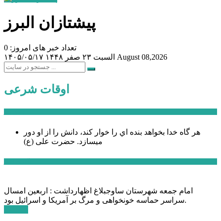
پیشتازان البرز
تعداد خبر های امروز: 0
August 08,2026
السبت ۲۳ صفر ۱۴۴۸
۱۴۰۵/۰۵/۱۷
اوقات شرعی
سخن روز
هر گاه خدا بخواهد بنده اي را خوار كند، دانش را از او دور
میسازد.
حضرت علی (ع)
آخرین اخبار:
امام جمعه شهرستان ساوجبلاغ اظهارداشت : اربعین امسال
سراسر حماسه خونخواهی و مرگ بر آمریکا و اسرائیل بود.
ادامه ...