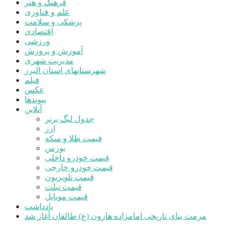
فرهنگ و هنر
علم و فناوری
پزشکی و سلامت
اقتصادی
ورزشی
آموزش و پرورش
مدیریت شهری
شهرستانهای استان البرز
فیلم
عکس
پیوندها
آنلاین
جدول لیگ برتر
ارز
قیمت طلا و سکه
بورس
قیمت خودرو داخلی
قیمت خودرو خارجی
قیمت تلویزیون
قیمت تبلت
قیمت موبایل
یادداشت
مرمت بنای تاریخی امامزاده هارون (ع) طالقان آغاز شد