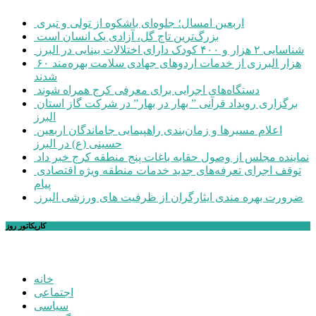
اربعین امسال؛ جلوه‌ای باشکوه از تولی و تبری
بزرگ‌ترین تاج گل، آزادی یک انسان است
شناسایی ۲ هزار و ۴۰۰ کودک دارای اختلالات بینایی در البرز
۶۰ هزار البرزی از خدمات اردوهای جهادی سلامت بهره‌مند
شدند
دستگاه‌های اجرایی برای معرفی کرج همراه شوند
برگزاری رویداد قرآنی ” بهار در بهار” در شرکت گاز استان
البرز
اعلام مسیرها و زمان‌بندی راهپیمایی جاماندگان اربعین
حسینی (ع) در البرز
نماینده مجلس از وصول حقابه باغات پنج منطقه کرج خبر داد
توقف اجرای تعرفه‌های جدید خدمات منطقه ویژه اقتصادی
پیام
ضرورت بهره مندی ایثارگران از ظرفیت های ورزشی البرز
کاریکاتور روز
خانه
اجتماعی
سیاسی