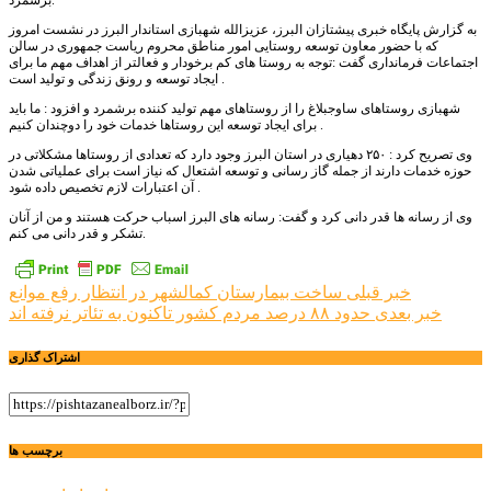
برشمرد.
به گزارش پایگاه خبری پیشتازان البرز، عزیزالله شهبازی استاندار البرز در نشست امروز
که با حضور معاون توسعه روستایی امور مناطق محروم ریاست جمهوری در سالن
اجتماعات فرمانداری گفت :توجه به روستا های کم برخودار و فعالتر از اهداف مهم ما برای
ایجاد توسعه و رونق زندگی و تولید است .
شهبازی روستاهای ساوجبلاغ را از روستاهای مهم تولید کننده برشمرد و افزود : ما باید
برای ایجاد توسعه این روستاها خدمات خود را دوچندان کنیم .
وی تصریح کرد : ٢۵٠ دهیاری در استان البرز وجود دارد که تعدادی از روستاها مشکلاتی در
حوزه خدمات دارند از جمله گاز رسانی و توسعه اشتعال که نیاز است برای عملیاتی شدن
آن اعتبارات لازم تخصیص داده شود .
وی از رسانه ها قدر دانی کرد و گفت: رسانه های البرز اسباب حرکت هستند و من از آنان
تشکر و قدر دانی می کنم.
راهبری
خبر قبلی
ساخت بیمارستان کمالشهر در انتظار رفع موانع
خبر بعدی
حدود ۸۸ درصد مردم کشور تاکنون به تئاتر نرفته اند
نوشته
اشتراک گذاری
برچسب ها