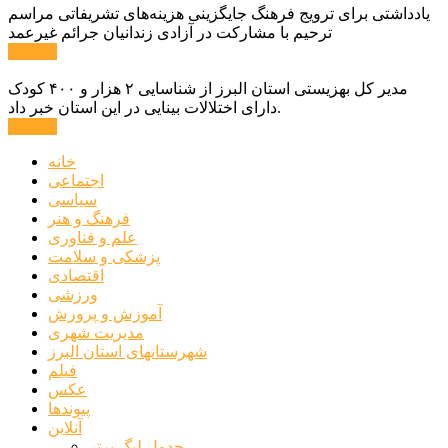
یادداشتی برای ترویج فرهنگ جایگزینی هزینه‌های تشریفاتی مراسم
ترحیم با مشارکت در آزادی زندانیان جرائم غیرعمد
ادامه ...
مدیر کل بهزیستی استان البرز از شناسایی ۲ هزار و ۴۰۰ کودک
دارای اختلالات بینایی در این استان خبر داد.
ادامه ...
خانه
اجتماعی
سیاسی
فرهنگ و هنر
علم و فناوری
پزشکی و سلامت
اقتصادی
ورزشی
آموزش و پرورش
مدیریت شهری
شهرستانهای استان البرز
فیلم
عکس
پیوندها
آنلاین
جدول لیگ برتر