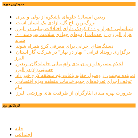
جديدترين خبرها
اربعین امسال؛ جلوه‌ای باشکوه از تولی و تبری
بزرگ‌ترین تاج گل، آزادی یک انسان است
شناسایی ۲ هزار و ۴۰۰ کودک دارای اختلالات بینایی در البرز
۶۰ هزار البرزی از خدمات اردوهای جهادی سلامت بهره‌مند
شدند
دستگاه‌های اجرایی برای معرفی کرج همراه شوند
برگزاری رویداد قرآنی ” بهار در بهار” در شرکت گاز استان
البرز
اعلام مسیرها و زمان‌بندی راهپیمایی جاماندگان اربعین
حسینی (ع) در البرز
نماینده مجلس از وصول حقابه باغات پنج منطقه کرج خبر داد
توقف اجرای تعرفه‌های جدید خدمات منطقه ویژه اقتصادی
پیام
ضرورت بهره مندی ایثارگران از ظرفیت های ورزشی البرز
کاریکاتور روز
خانه
اجتماعی