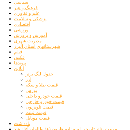
سیاسی
فرهنگ و هنر
علم و فناوری
پزشکی و سلامت
اقتصادی
ورزشی
آموزش و پرورش
مدیریت شهری
شهرستانهای استان البرز
فیلم
عکس
پیوندها
آنلاین
جدول لیگ برتر
ارز
قیمت طلا و سکه
بورس
قیمت خودرو داخلی
قیمت خودرو خارجی
قیمت تلویزیون
قیمت تبلت
قیمت موبایل
یادداشت
مرمت بنای تاریخی امامزاده هارون (ع) طالقان آغاز شد