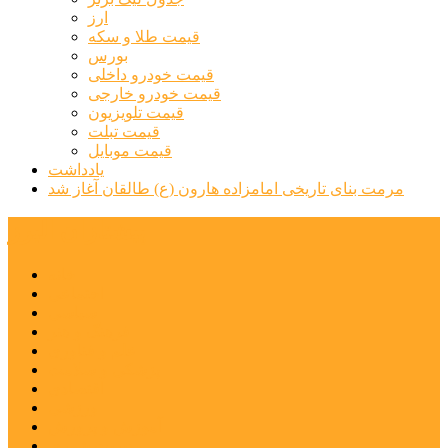
ارز
قیمت طلا و سکه
بورس
قیمت خودرو داخلی
قیمت خودرو خارجی
قیمت تلویزیون
قیمت تبلت
قیمت موبایل
یادداشت
مرمت بنای تاریخی امامزاده هارون (ع) طالقان آغاز شد
پیشتازان البرز
خانه
اجتماعی
سیاسی
فرهنگ و هنر
علم و فناوری
پزشکی و سلامت
اقتصادی
ورزشی
آموزش و پرورش
مدیریت شهری