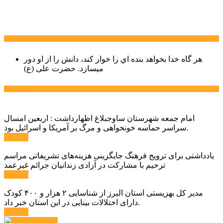
سخن روز
هر گاه خدا بخواهد بنده اي را خوار كند، دانش را از او دور
میسازد.
حضرت علی (ع)
آخرین اخبار:
امام جمعه شهرستان ساوجبلاغ اظهارداشت : اربعین امسال
سراسر حماسه خونخواهی و مرگ بر آمریکا و اسرائیل بود.
ادامه ...
یادداشتی برای ترویج فرهنگ جایگزینی هزینه‌های تشریفاتی مراسم
ترحیم با مشارکت در آزادی زندانیان جرائم غیرعمد
ادامه ...
مدیر کل بهزیستی استان البرز از شناسایی ۲ هزار و ۴۰۰ کودک
دارای اختلالات بینایی در این استان خبر داد.
ادامه ...