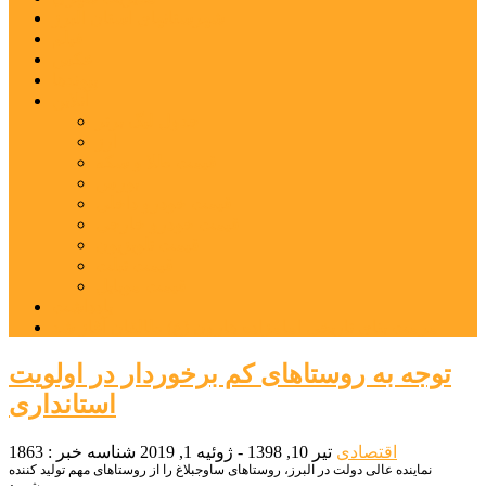
شهرستانهای استان البرز
فیلم
عکس
پیوندها
آنلاین
جدول لیگ برتر
ارز
قیمت طلا و سکه
بورس
قیمت خودرو داخلی
قیمت خودرو خارجی
قیمت تلویزیون
قیمت تبلت
قیمت موبایل
یادداشت
مرمت بنای تاریخی امامزاده هارون (ع) طالقان آغاز شد
توجه به روستاهای کم برخوردار در اولویت
استانداری
اقتصادی
تیر 10, 1398 - ژوئیه 1, 2019
شناسه خبر : 1863
نماینده عالی دولت در البرز، روستاهای ساوجبلاغ را از روستاهای مهم تولید کننده