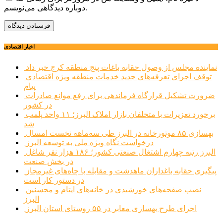
دوباره دیدگاهی می‌نویسم.
اخبار اقتصادی
نماینده مجلس از وصول حقابه باغات پنج منطقه کرج خبر داد
توقف اجرای تعرفه‌های جدید خدمات منطقه ویژه اقتصادی
پیام
ضرورت تشکیل قرارگاه فرماندهی برای رفع موانع صادرات
در کشور
برخورد تعزیرات با متخلفان بازار املاک البرز؛ ۱۱ واحد پلمب
شد
بهسازی ۸۵ موتورخانه در البرز طی سه‌ماهه نخست امسال
درخواست نگاه ویژه ملی به توسعه البرز
البرز رتبه چهارم اشتغال صنعتی کشور؛ ۱۸۶ هزار نفر شاغل
در بخش صنعت
پیگیری حقابه باغداران ماهدشت و مقابله با چاه‌های غیرمجاز
در دستور کار است
نصب صفحه‌های خورشیدی در خانه‌های ایتام و محسنین
البرز
اجرای طرح بهسازی معابر در ۵۵ روستای استان البرز