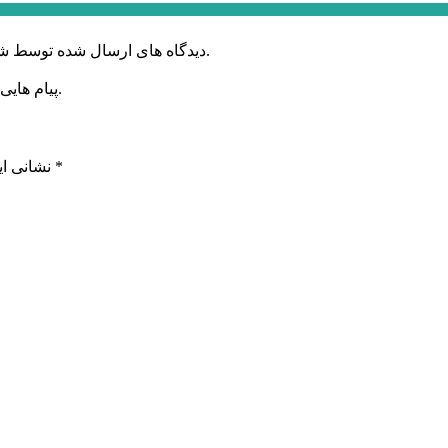
دیدگاه های ارسال شده توسط شما، پس از تایید توسط خبرگزاری الف در وب منتشر خواهد شد.
پیام هایی که به غیر از زبان فارسی یا غیر مرتبط باشد منتشر نخواهد شد.
*
بخش‌های موردنیاز علامت‌گذاری شده‌اند
نشانی ای