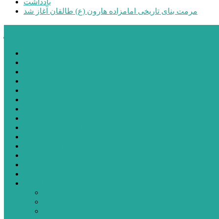
یادداشت
مرمت بنای تاریخی امامزاده هارون (ع) طالقان آغاز شد
پیشتازان البرز
خانه
اجتماعی
سیاسی
فرهنگ و هنر
علم و فناوری
پزشکی و سلامت
اقتصادی
ورزشی
آموزش و پرورش
مدیریت شهری
شهرستانهای استان البرز
فیلم
عکس
پیوندها
آنلاین
جدول لیگ برتر
ارز
قیمت طلا و سکه