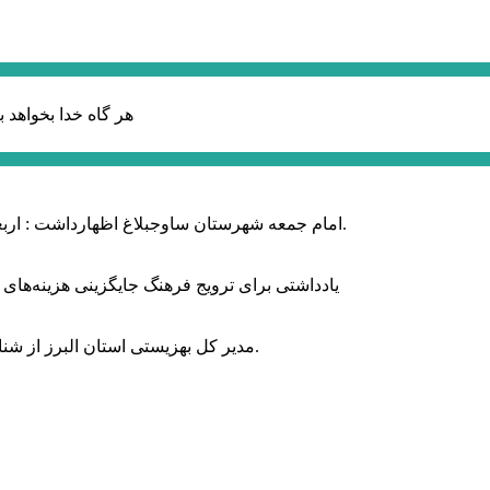
هر گاه خدا بخواهد ب
امام جمعه شهرستان ساوجبلاغ اظهارداشت : اربعین امسال سراسر حماسه خونخواهی و مرگ بر آمریکا و اسرائیل بود.
یادداشتی برای ترویج فرهنگ جایگزینی هزینه‌های
مدیر کل بهزیستی استان البرز از شناسایی ۲ هزار و ۴۰۰ کودک دارای اختلالات بینایی در این استان خبر داد.