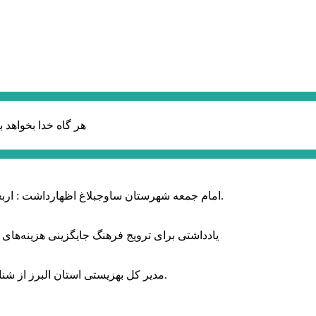
هر گاه خدا بخواهد ب
امام جمعه شهرستان ساوجبلاغ اظهارداشت : اربعین امسال سراسر حماسه خونخواهی و مرگ بر آمریکا و اسرائیل بود.
یادداشتی برای ترویج فرهنگ جایگزینی هزینه‌های
مدیر کل بهزیستی استان البرز از شناسایی ۲ هزار و ۴۰۰ کودک دارای اختلالات بینایی در این استان خبر داد.