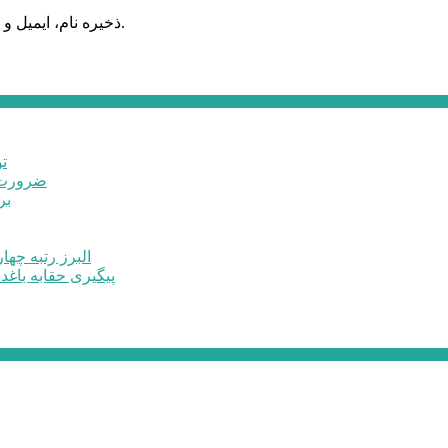
ذخیره نام، ایمیل و وبسایت من در مرورگر برای زمانی که دوباره دیدگاهی می‌نویسم.
ت
ضرورت ت
برخ
البرز رتبه چهارم اشتغال 
پیگیری حقابه باغد