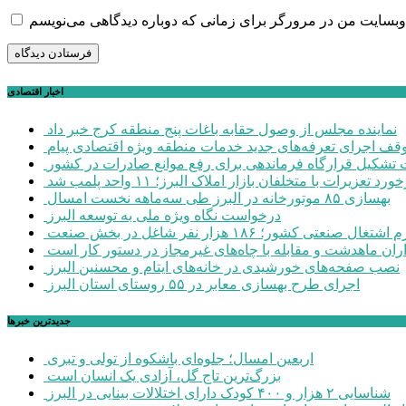
اخبار اقتصادی
نماینده مجلس از وصول حقابه باغات پنج منطقه کرج خبر داد
وقف اجرای تعرفه‌های جدید خدمات منطقه ویژه اقتصادی پیام
شکیل قرارگاه فرماندهی برای رفع موانع صادرات در کشور
ورد تعزیرات با متخلفان بازار املاک البرز؛ ۱۱ واحد پلمب شد
بهسازی ۸۵ موتورخانه در البرز طی سه‌ماهه نخست امسال
درخواست نگاه ویژه ملی به توسعه البرز
صنعتی کشور؛ ۱۸۶ هزار نفر شاغل در بخش صنعت
اران ماهدشت و مقابله با چاه‌های غیرمجاز در دستور کار است
نصب صفحه‌های خورشیدی در خانه‌های ایتام و محسنین البرز
اجرای طرح بهسازی معابر در ۵۵ روستای استان البرز
جديدترين خبرها
اربعین امسال؛ جلوه‌ای باشکوه از تولی و تبری
بزرگ‌ترین تاج گل، آزادی یک انسان است
شناسایی ۲ هزار و ۴۰۰ کودک دارای اختلالات بینایی در البرز