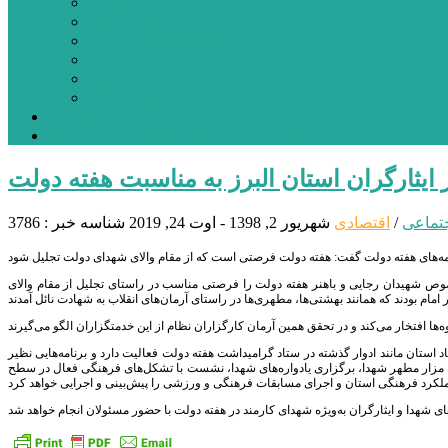
بورس
قیمت خودرو داخلی
قیمت خودرو خارجی
قیمت تلویزیون
قیمت تبلت
قیمت موبایل
یادداشت
مرمت بنای تاریخی امامزاده هارون (ع) طالقان آغاز شد
ر ایثارگران استان البرز به مناسبت هفته دولت
تماعی
/
اقتصادی
شهریور 2, 1398 - اوت 24, 2019
شناسه خبر : 3786
صوص شهیدان رجایی و باهنر هفته دولت را فرصتی مناسب در راستای تجلیل از مقام والای
د استان مانند ادوار گذشته در ستاد گرامیداشت هفته دولت فعالیت دارد و برنامه‌هایی نظیر
یثارگران، غبارروبی و گل‌باران مزار مطهر شهدا، برگزاری یادواره‌های شهدا، نشست با تشکل‌های فرهنگی فعال در سطح