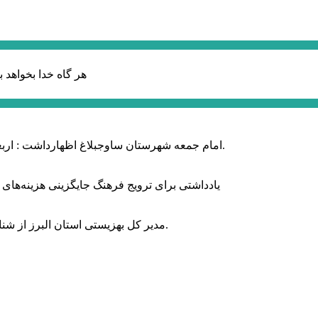
هر گاه خدا بخواهد ب
امام جمعه شهرستان ساوجبلاغ اظهارداشت : اربعین امسال سراسر حماسه خونخواهی و مرگ بر آمریکا و اسرائیل بود.
یادداشتی برای ترویج فرهنگ جایگزینی هزینه‌های
مدیر کل بهزیستی استان البرز از شناسایی ۲ هزار و ۴۰۰ کودک دارای اختلالات بینایی در این استان خبر داد.