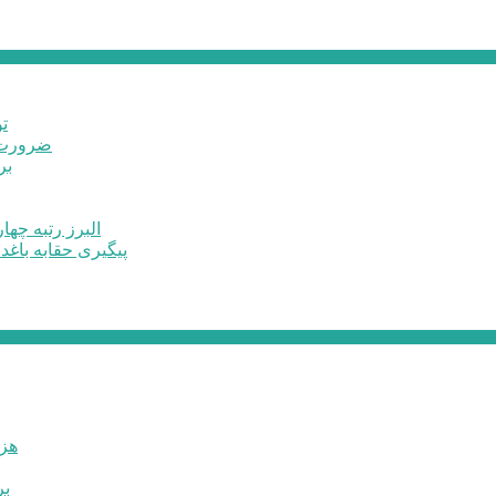
ت
ضرورت ت
برخ
البرز رتبه چهارم اشتغال 
پیگیری حقابه باغد
۶۰ 
بر