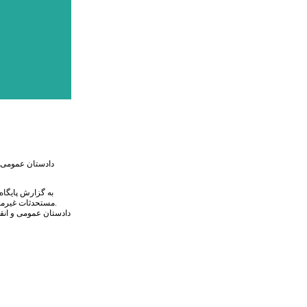
مستحدثات غیرمجاز صورت پذیرفت و به مساحت چهار میلیون و ۳۱۸ هزار و ۸۸۹ متر مربع، ۳۱ هکتار از اراضی ملی استان البرز به اداره راه و شهرسازی تحویل و از ید متصرف غیرقانونی خارج شده است.