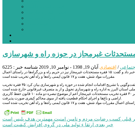
بورس
قیمت خودرو داخلی
قیمت خودرو خارجی
قیمت تلویزیون
قیمت تبلت
قیمت موبایل
یادداشت
مرمت بنای تاریخی امامزاده هارون (ع) طالقان آغاز شد
جتماعی
/
اقتصادی
آبان 19, 1398 - نوامبر 10, 2019
شناسه خبر : 6225
دادستان عمومی و انقلاب مرکز استان البرز از تخریب ۳۵ فقره مستحدثات غیرمجاز در حوزه راه و شهرسازی خبر داد و گفت: ۱۵ فقره مستحدثات غیرمجاز نیز در حریم راه و بزرگراه‌ها در راستای اعمال
مقررات مواد شش، هفت و ۱۷ قانون ایمنی راه‌ها و راه آهن تخریب شده است.
به گزارش پایگاه خبری پیشتازان البرز، حاجی رضا شاکرمی، دادستان عمومی و انقلاب مرکز استان البرز در گفت‌وگویی با تشریح اقدامات انجام شده در حوزه راه و شهرسازی بیان کرد: ۳۵ فقره تخریب
دادستان عمومی و انقلاب مرکز استان البرز در خصوص اقدامات انجام شده در حوزه کشاورزی نیز عنوان کرد: بالغ بر ۳۰ فقره تخریب مستحدثات غیرمجاز اعم از موضوع تبصره دو ماده ۱۰ قانون حفظ کاربری
اراضی و باغ‌ها و اجرای احکام قطعیت یافته از سوی محاکم کیفری صورت پذیرفت.
راهبری
 قبلی
کسب رضايت مردم و تامین امنیت مهمترین هدف پليس است
خبر بعدی
ارتقا ء تولید ملی در گروی افزایش کیفیت است
نوشته