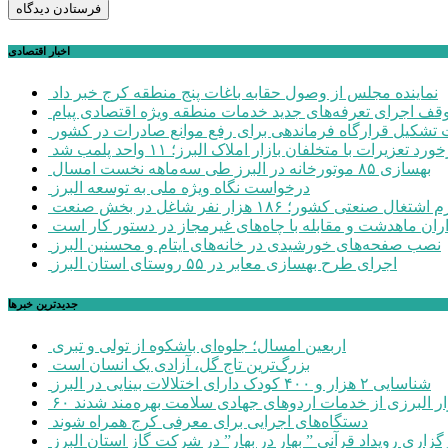
اخبار اقتصادی
نماینده مجلس از وصول حقابه باغات پنج منطقه کرج خبر داد
وقف اجرای تعرفه‌های جدید خدمات منطقه ویژه اقتصادی پیام
شکیل قرارگاه فرماندهی برای رفع موانع صادرات در کشور
ورد تعزیرات با متخلفان بازار املاک البرز؛ ۱۱ واحد پلمب شد
بهسازی ۸۵ موتورخانه در البرز طی سه‌ماهه نخست امسال
درخواست نگاه ویژه ملی به توسعه البرز
صنعتی کشور؛ ۱۸۶ هزار نفر شاغل در بخش صنعت
اران ماهدشت و مقابله با چاه‌های غیرمجاز در دستور کار است
نصب صفحه‌های خورشیدی در خانه‌های ایتام و محسنین البرز
اجرای طرح بهسازی معابر در ۵۵ روستای استان البرز
جديدترين خبرها
اربعین امسال؛ جلوه‌ای باشکوه از تولی و تبری
بزرگ‌ترین تاج گل، آزادی یک انسان است
شناسایی ۲ هزار و ۴۰۰ کودک دارای اختلالات بینایی در البرز
هزار البرزی از خدمات اردوهای جهادی سلامت بهره‌مند شدند
دستگاه‌های اجرایی برای معرفی کرج همراه شوند
گزاری رویداد قرآنی ” بهار در بهار” در شرکت گاز استان البرز