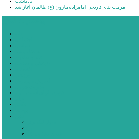
یادداشت
مرمت بنای تاریخی امامزاده هارون (ع) طالقان آغاز شد
پیشتازان البرز
خانه
اجتماعی
سیاسی
فرهنگ و هنر
علم و فناوری
پزشکی و سلامت
اقتصادی
ورزشی
آموزش و پرورش
مدیریت شهری
شهرستانهای استان البرز
فیلم
عکس
پیوندها
آنلاین
جدول لیگ برتر
ارز
قیمت طلا و سکه