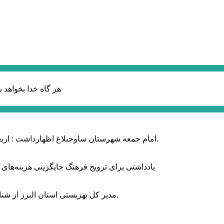
هر گاه خدا بخواهد ب
امام جمعه شهرستان ساوجبلاغ اظهارداشت : اربعین امسال سراسر حماسه خونخواهی و مرگ بر آمریکا و اسرائیل بود.
یادداشتی برای ترویج فرهنگ جایگزینی هزینه‌های
مدیر کل بهزیستی استان البرز از شناسایی ۲ هزار و ۴۰۰ کودک دارای اختلالات بینایی در این استان خبر داد.