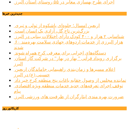
اجرای طرح بهسازی معابر در ۵۵ روستای استان البرز
جديدترين خبرها
اربعین امسال؛ جلوه‌ای باشکوه از تولی و تبری
بزرگ‌ترین تاج گل، آزادی یک انسان است
شناسایی ۲ هزار و ۴۰۰ کودک دارای اختلالات بینایی در البرز
۶۰ هزار البرزی از خدمات اردوهای جهادی سلامت بهره‌مند
شدند
دستگاه‌های اجرایی برای معرفی کرج همراه شوند
برگزاری رویداد قرآنی ” بهار در بهار” در شرکت گاز استان
البرز
اعلام مسیرها و زمان‌بندی راهپیمایی جاماندگان اربعین
حسینی (ع) در البرز
نماینده مجلس از وصول حقابه باغات پنج منطقه کرج خبر داد
توقف اجرای تعرفه‌های جدید خدمات منطقه ویژه اقتصادی
پیام
ضرورت بهره مندی ایثارگران از ظرفیت های ورزشی البرز
کاریکاتور روز