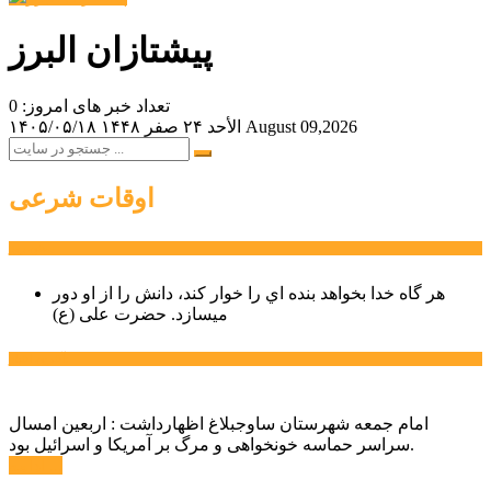
پیشتازان البرز
تعداد خبر های امروز: 0
August 09,2026
الأحد ۲۴ صفر ۱۴۴۸
۱۴۰۵/۰۵/۱۸
اوقات شرعی
سخن روز
هر گاه خدا بخواهد بنده اي را خوار كند، دانش را از او دور
میسازد.
حضرت علی (ع)
آخرین اخبار:
امام جمعه شهرستان ساوجبلاغ اظهارداشت : اربعین امسال
سراسر حماسه خونخواهی و مرگ بر آمریکا و اسرائیل بود.
ادامه ...