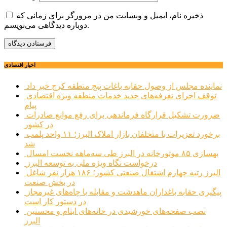
ذخیره نام، ایمیل و وبسایت من در مرورگر برای زمانی که
دوباره دیدگاهی می‌نویسم.
اخبار اقتصادی
نماینده مجلس از وصول حقابه باغات پنج منطقه کرج خبر داد
توقف اجرای تعرفه‌های جدید خدمات منطقه ویژه اقتصادی
پیام
ضرورت تشکیل قرارگاه فرماندهی برای رفع موانع صادرات
در کشور
برخورد تعزیرات با متخلفان بازار املاک البرز؛ ۱۱ واحد پلمب
شد
بهسازی ۸۵ موتورخانه در البرز طی سه‌ماهه نخست امسال
درخواست نگاه ویژه ملی به توسعه البرز
البرز رتبه چهارم اشتغال صنعتی کشور؛ ۱۸۶ هزار نفر شاغل
در بخش صنعت
پیگیری حقابه باغداران ماهدشت و مقابله با چاه‌های غیرمجاز
در دستور کار است
نصب صفحه‌های خورشیدی در خانه‌های ایتام و محسنین
البرز