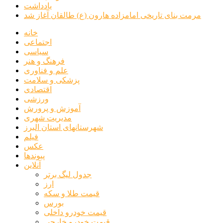
یادداشت
مرمت بنای تاریخی امامزاده هارون (ع) طالقان آغاز شد
خانه
اجتماعی
سیاسی
فرهنگ و هنر
علم و فناوری
پزشکی و سلامت
اقتصادی
ورزشی
آموزش و پرورش
مدیریت شهری
شهرستانهای استان البرز
فیلم
عکس
پیوندها
آنلاین
جدول لیگ برتر
ارز
قیمت طلا و سکه
بورس
قیمت خودرو داخلی
قیمت خودرو خارجی