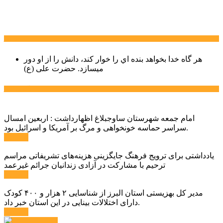
سخن روز
هر گاه خدا بخواهد بنده اي را خوار كند، دانش را از او دور
میسازد.
حضرت علی (ع)
آخرین اخبار:
امام جمعه شهرستان ساوجبلاغ اظهارداشت : اربعین امسال
سراسر حماسه خونخواهی و مرگ بر آمریکا و اسرائیل بود.
ادامه ...
یادداشتی برای ترویج فرهنگ جایگزینی هزینه‌های تشریفاتی مراسم
ترحیم با مشارکت در آزادی زندانیان جرائم غیرعمد
ادامه ...
مدیر کل بهزیستی استان البرز از شناسایی ۲ هزار و ۴۰۰ کودک
دارای اختلالات بینایی در این استان خبر داد.
ادامه ...