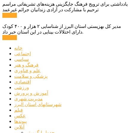
یادداشتی برای ترویج فرهنگ جایگزینی هزینه‌های تشریفاتی مراسم
ترحیم با مشارکت در آزادی زندانیان جرائم غیرعمد
ادامه ...
مدیر کل بهزیستی استان البرز از شناسایی ۲ هزار و ۴۰۰ کودک
دارای اختلالات بینایی در این استان خبر داد.
ادامه ...
خانه
اجتماعی
سیاسی
فرهنگ و هنر
علم و فناوری
پزشکی و سلامت
اقتصادی
ورزشی
آموزش و پرورش
مدیریت شهری
شهرستانهای استان البرز
فیلم
عکس
پیوندها
آنلاین
جدول لیگ برتر