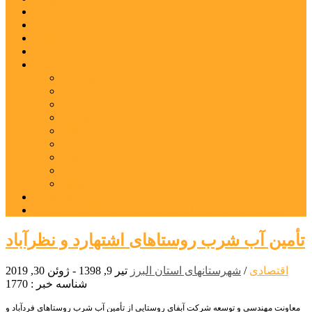
شهرستانهای استان البرز
فیلم
عکس
پیوندها
آنلاین
جدول لیگ برتر
ارز
قیمت طلا و سکه
بورس
قیمت خودرو داخلی
قیمت خودرو خارجی
قیمت تلویزیون
قیمت تبلت
قیمت موبایل
یادداشت
مرمت بنای تاریخی امامزاده هارون (ع) طالقان آغاز شد
تأمین آب شرب روستاهای اشتهارد و نظرآباد
اقتصادی
/
شهرستانهای استان البرز
تیر 9, 1398 - ژوئن 30, 2019
شناسه خبر : 1770
معاونت مهندسی و توسعه شرکت آبفای روستایی از تأمین آب شرب روستاهای فردآباد و