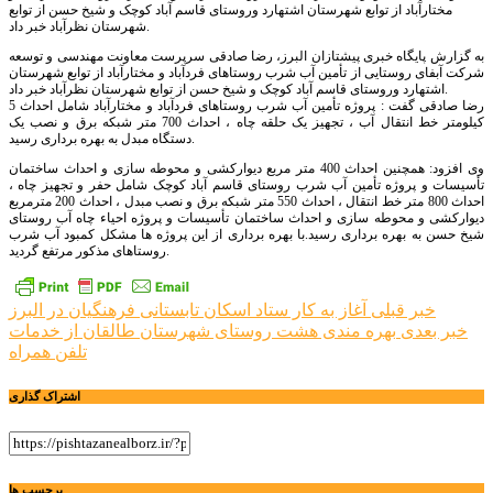
مختارآباد از توابع شهرستان اشتهارد وروستای قاسم آباد کوچک و شیخ حسن از توابع
شهرستان نظرآباد خبر داد.
به گزارش پایگاه خبری پیشتازان البرز، رضا صادقی سرپرست معاونت مهندسی و توسعه
شرکت آبفای روستایی از تأمین آب شرب روستاهای فردآباد و مختارآباد از توابع شهرستان
اشتهارد وروستای قاسم آباد کوچک و شیخ حسن از توابع شهرستان نظرآباد خبر داد.
رضا صادقی گفت : پروژه تأمین آب شرب روستاهای فردآباد و مختارآباد شامل احداث 5
کیلومتر خط انتقال آب ، تجهیز یک حلقه چاه ، احداث 700 متر شبکه برق و نصب یک
دستگاه مبدل به بهره برداری رسید.
وی افزود: همچنین احداث 400 متر مربع دیوارکشی و محوطه سازی و احداث ساختمان
تأسیسات و پروژه تأمین آب شرب روستای قاسم آباد کوچک شامل حفر و تجهیز چاه ،
احداث 800 متر خط انتقال ، احداث 550 متر شبکه برق و نصب مبدل ، احداث 200 مترمربع
دیوارکشی و محوطه سازی و احداث ساختمان تأسیسات و پروژه احیاء چاه آب روستای
شیخ حسن به بهره برداری رسید.با بهره برداری از این پروژه ها مشکل کمبود آب شرب
روستاهای مذکور مرتفع گردید.
راهبری
خبر قبلی
آغاز به کار ستاد اسکان تابستانی فرهنگیان در البرز
خبر بعدی
بهره مندی هشت روستای شهرستان طالقان از خدمات
نوشته
تلفن همراه
اشتراک گذاری
برچسب ها