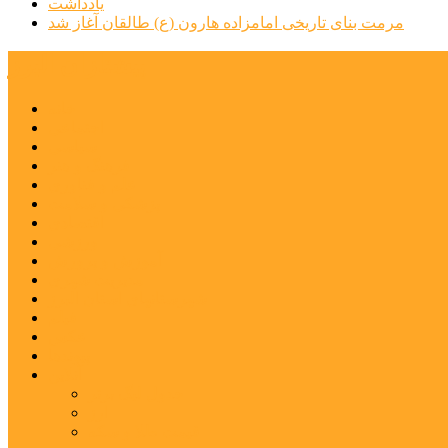
یادداشت
مرمت بنای تاریخی امامزاده هارون (ع) طالقان آغاز شد
پیشتازان البرز
خانه
اجتماعی
سیاسی
فرهنگ و هنر
علم و فناوری
پزشکی و سلامت
اقتصادی
ورزشی
آموزش و پرورش
مدیریت شهری
شهرستانهای استان البرز
فیلم
عکس
پیوندها
آنلاین
جدول لیگ برتر
ارز
قیمت طلا و سکه