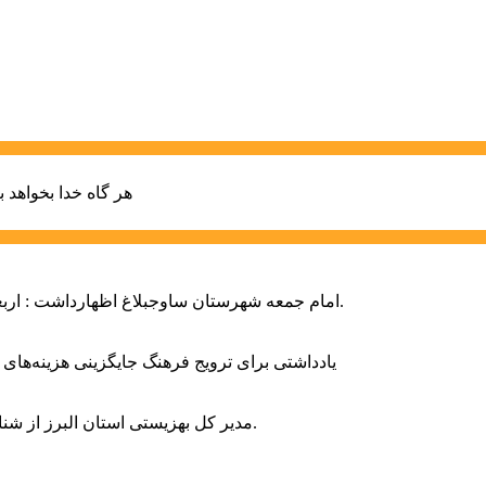
هر گاه خدا بخواهد ب
امام جمعه شهرستان ساوجبلاغ اظهارداشت : اربعین امسال سراسر حماسه خونخواهی و مرگ بر آمریکا و اسرائیل بود.
یادداشتی برای ترویج فرهنگ جایگزینی هزینه‌های
مدیر کل بهزیستی استان البرز از شناسایی ۲ هزار و ۴۰۰ کودک دارای اختلالات بینایی در این استان خبر داد.