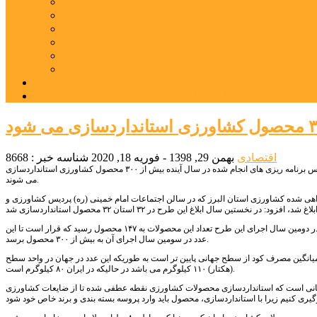
بورس
قیمت خودرو داخلی
قیمت خودرو خارجی
قیمت تلویزیون
قیمت تبلت
قیمت موبایل
یادداشت
مرمت بنای تاریخی امامزاده هارون (ع) طالقان آغاز شد
اقتصادی
بهمن 29, 1398 - فوریه 18, 2020
شناسه خبر : 8668
مشاور ملی طرح استقرار استانداردهای کشاورزی در مزارع زنان روستایی وزارت جهاد کشاورزی گفت: بر اساس برنامه ریزی های انجام شده در سال آینده بیش از ۳۰۰ محصول کشاورزی استانداردسازی
می شوند.
واهی شده کشاورزی استان البرز که در سالن اجتماعات امام خمینی (ره) پردیس کشاورزی و
مشاور ملی طرح استقرار استانداردهای کشاورزی در مزارع زنان روستایی وزارت جهاد کشاورزی اظهار داشت: در دومین سال اجرای این طرح تعداد این محصولات به ۱۴۷ محصول رسید که قرار است تا این
عدد در سومین سال اجرای آن به بیش از ۳۰۰ محصول برسد.
ان میانگین مصرف کود از سطح جهانی پایین تر است به طوریکه این عدد در جهان در واحد سطح
(هکتار) ۱۱۰ کیلوگرم می باشد در حالیکه در ایران ۸۰ کیلوگرم است.
ان به ازای هر نفرذ ۴۰۰ گرم است که بیش از میانگین جهانی است که استانداردسازی محصولات کشاورزی نقطه عطفی شده تا از ضایعات کشاورزی