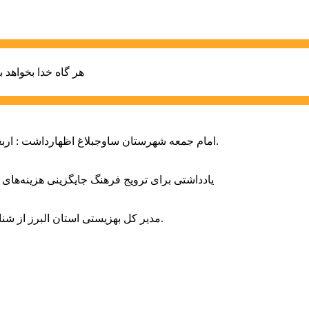
هر گاه خدا بخواهد ب
امام جمعه شهرستان ساوجبلاغ اظهارداشت : اربعین امسال سراسر حماسه خونخواهی و مرگ بر آمریکا و اسرائیل بود.
یادداشتی برای ترویج فرهنگ جایگزینی هزینه‌های
مدیر کل بهزیستی استان البرز از شناسایی ۲ هزار و ۴۰۰ کودک دارای اختلالات بینایی در این استان خبر داد.