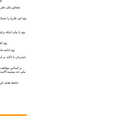
وی با بیان اینکه ۸۰ درصد گرسنگی جهان را کشاورزی خرده پا از بین می برد، اظهار داشت: ۳۰ درصد محصولات کشاورزی ایران که در دنیا که معادل ۸۰ میلیارد دلار است، ضایعات می شود.
مشاور ملی طرح ا
وی این طرح را بسیار خوب ارزیابی کرد و افزود: اجرای بهتر این طرح همت و همکاری تیم های تخصصی خود را می طلبد تا به سقف بیش از ۳۰۰ محصول برسیم و حرف برای گفتن در بازار جهانی داشته باشیم.
وی با بیان اینکه ب
وی افزود: در این طرح همکاران بخش ترویج و حفظ نباتات جهاد کشاورزی براساس عملیات کشاورزی و تلفیقی و دستورالعمل‌های حدمجاز بیشینه آفت‌کش‌ها، مزارع پایلوت را انتخاب کرده‌اند.
وی ادامه داد: رعایت برخی توصیه‌ها و حضور کارشناسان جهاد کشاورزی در کنار کشاورزان موجب شده که محصول تولیدی استاندارد بوده و کود و سموم استفاده شده در آن محصول در حدمجاز باشد.
حیدریان با تاکید بر
بر اساس موافقت‌ن
ملی حد بیشینه آلاین
جامعه هدف این 