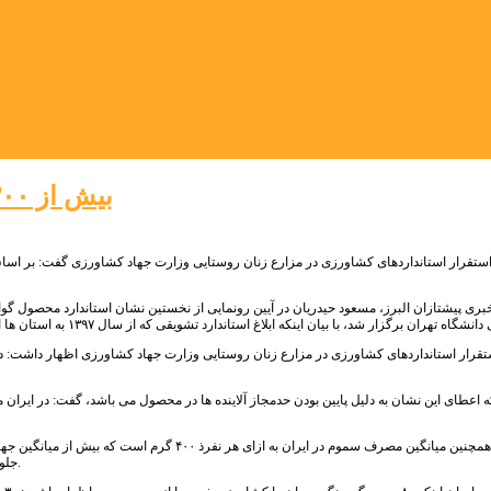
بیش از ۳۰۰ محصول کشاورزی استانداردسازی می شود
خبری پیشتازان البرز، مسعود حیدریان در آیین رونمایی از نخستین نشان استاندارد محصول گ
نکه اعطای این نشان به دلیل پایین بودن حدمجاز آلاینده ها در محصول می باشد، گفت: در ایر
حیدریان افزود: همچنین میانگین مصرف سموم در ایر
جلوگیری کنیم زیرا با استانداردسازی، محصول باید وارد پروسه بسته بندی و برند خاص خود شود.