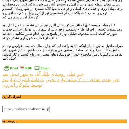
زیبایی معابر سطح شهر و نیز آرامش و آسایش آنان می شود، تاکید کرد: این معضل در
برخی پیاده روها و خیابان های اصلی و فرعی نه تنها گلایه شماری از شهروندان، کسبه و
مسئولان را سبب شده بلکه سیمای نامناسبی نیز از کرج پیش چشم مسافران و
گردشگران ترسیم می کند.
عضو هیات رییسه اتاق اصناف مرکز استان البرز نیز در این نشست ضمن اشاره به
رضایتمندی کسبه از اجرای طرح سدمعبر و قدردانی از شهردار و عوامل اجرایی خدمات
شهری، گفت: کسبه محدوده خیابان بهار در پاسخ به این اقدام ضمن مکاتبه با اتحادیه
اصناف، از فعالیت شهرداری تشکر کردند.
میراسماعیل صدیق با بیان اینکه باید به واحدهایی که اجاره، مالیات، بیمه، عوارض و تمام
حقوق مکتسبه را در قالب ساختار صنفی می پردازند حق داد، یادآور شد: از شهروندان
تقاضا می کنم با تامین مایحتاج خود از فروشگاه های معتبر، به رواج کسب و کار قانونی
کمک کنند.
راهبری
خبر قبلی
روستای پلنگ آباد به شهر تبدیل شد
خبر بعدی
اهدای ۲۰۰۰ بسته لوازم تحریر به دانش‌آموزان نیازمند
نوشته
توسط نیکوکار البرزی
اشتراک گذاری
برچسب ها