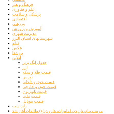
فرهنگ و هنر
علم و فناوری
پزشکی و سلامت
اقتصادی
ورزشی
آموزش و پرورش
مدیریت شهری
شهرستانهای استان البرز
فیلم
عکس
پیوندها
آنلاین
جدول لیگ برتر
ارز
قیمت طلا و سکه
بورس
قیمت خودرو داخلی
قیمت خودرو خارجی
قیمت تلویزیون
قیمت تبلت
قیمت موبایل
یادداشت
مرمت بنای تاریخی امامزاده هارون (ع) طالقان آغاز شد