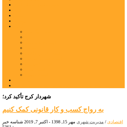
شهرستانهای استان البرز
فیلم
عکس
پیوندها
آنلاین
جدول لیگ برتر
ارز
قیمت طلا و سکه
بورس
قیمت خودرو داخلی
قیمت خودرو خارجی
قیمت تلویزیون
قیمت تبلت
قیمت موبایل
یادداشت
مرمت بنای تاریخی امامزاده هارون (ع) طالقان آغاز شد
شهردار کرج تأکید کرد؛
به رواج کسب و کار قانونی کمک کنیم
اقتصادی
/
مدیریت شهری
مهر 15, 1398 - اکتبر 7, 2019
شناسه خبر
: 5361