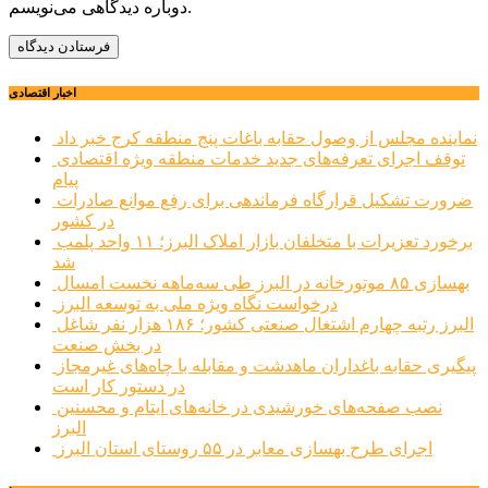
دوباره دیدگاهی می‌نویسم.
اخبار اقتصادی
نماینده مجلس از وصول حقابه باغات پنج منطقه کرج خبر داد
توقف اجرای تعرفه‌های جدید خدمات منطقه ویژه اقتصادی
پیام
ضرورت تشکیل قرارگاه فرماندهی برای رفع موانع صادرات
در کشور
برخورد تعزیرات با متخلفان بازار املاک البرز؛ ۱۱ واحد پلمب
شد
بهسازی ۸۵ موتورخانه در البرز طی سه‌ماهه نخست امسال
درخواست نگاه ویژه ملی به توسعه البرز
البرز رتبه چهارم اشتغال صنعتی کشور؛ ۱۸۶ هزار نفر شاغل
در بخش صنعت
پیگیری حقابه باغداران ماهدشت و مقابله با چاه‌های غیرمجاز
در دستور کار است
نصب صفحه‌های خورشیدی در خانه‌های ایتام و محسنین
البرز
اجرای طرح بهسازی معابر در ۵۵ روستای استان البرز