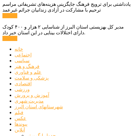
یادداشتی برای ترویج فرهنگ جایگزینی هزینه‌های تشریفاتی مراسم
ترحیم با مشارکت در آزادی زندانیان جرائم غیرعمد
ادامه ...
مدیر کل بهزیستی استان البرز از شناسایی ۲ هزار و ۴۰۰ کودک
دارای اختلالات بینایی در این استان خبر داد.
ادامه ...
خانه
اجتماعی
سیاسی
فرهنگ و هنر
علم و فناوری
پزشکی و سلامت
اقتصادی
ورزشی
آموزش و پرورش
مدیریت شهری
شهرستانهای استان البرز
فیلم
عکس
پیوندها
آنلاین
جدول لیگ برتر