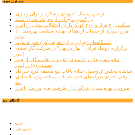
جديدترين خبرها
اربعین امسال؛ جلوه‌ای باشکوه از تولی و تبری
بزرگ‌ترین تاج گل، آزادی یک انسان است
شناسایی ۲ هزار و ۴۰۰ کودک دارای اختلالات بینایی در البرز
۶۰ هزار البرزی از خدمات اردوهای جهادی سلامت بهره‌مند
شدند
دستگاه‌های اجرایی برای معرفی کرج همراه شوند
برگزاری رویداد قرآنی ” بهار در بهار” در شرکت گاز استان
البرز
اعلام مسیرها و زمان‌بندی راهپیمایی جاماندگان اربعین
حسینی (ع) در البرز
نماینده مجلس از وصول حقابه باغات پنج منطقه کرج خبر داد
توقف اجرای تعرفه‌های جدید خدمات منطقه ویژه اقتصادی
پیام
ضرورت بهره مندی ایثارگران از ظرفیت های ورزشی البرز
کاریکاتور روز
خانه
اجتماعی
سیاسی