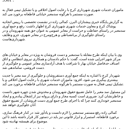
ماموران خدمات شهری شهرداری کرج با رعایت اصول اخلاقی و با تشکیل تیمی فعال به
صورت مستمر با هرگونه سدمعبر خیابانی قاطعانه برخورد می کند.
به گزارش پایگاه خبری پیشتازان البرز، کمالی زاده در نشست تخصصی با رییس اتحادیه
پوشاک کرج و معاون خدمات شهری شهرداری کرج اظهار داشت: رفع و جمع آوری
سدمعبر در راستای حفاظت و حراست از معابر عمومی به عنوان حق همه شهروندان و در
راستای جلوگیری از بی‌انضباطی و هرج‌ومرج در معابر شهری، جزو وظایف
شهرداری‌هاست.
وی با بیان اینکه طرح مقابله با سدمعبر و دست فروشان به ویژه در معابر و خیابان های
مرکز شهر اجرایی شده است، گفت: با حکم دادستان و همکاری نیروی انتظامی و اتاق
اصناف حدفاصل خیابان بهار تا شرافت با هدف آزادسازی معابر عمومی و جلوگیری از
دست فروشی، ساماندهی شد.
شهردار کرج با اشاره به اینکه جمع آوری دستفروشان و جلوگیری از سد معبر با جدیت
بیشتری پیگیری می شود، افزود: ماموران خدمات شهری با رعایت اصول اخلاقی و با
تشکیل تیمی فعال به صورت مستمر با هرگونه سدمعبر خیابانی قاطعانه برخورد می کند.
این مسئول سد معبر را عامل تضییع حقوق شهروندان و مخدوش شدن چهره شهر دانست
و خاطرنشان کرد: ضروری است کسبه مجاز و دارای پروانه نیز از اِشغال پیاده‌رو و ایجاد
سدمعبر خودداری کنند چرا که با اجرای طرح جمع آوری دست فروشان، از تضییع حقوق
آنان جلوگیری خواهد شد.
کمالی زاده رفع مستمر سدمعبر را لازم دانست و یادآور شد: در کنار فرهنگ سازی،
برخورد قاطعانه، استمرار و ابزار قانونی نیز باید در دستور کار قرار داشته باشد تا این
موضوع برای هیمشه نهادینه شود.
وی با اشاره به اینکه اجرای قانون سدمعبر ضمن تامین و حفظ حقوق شهروندان، موجب