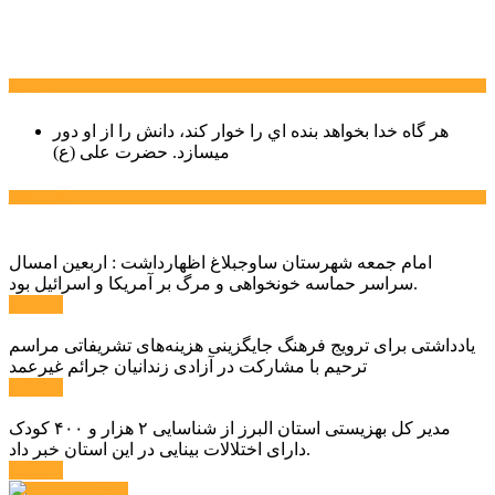
سخن روز
هر گاه خدا بخواهد بنده اي را خوار كند، دانش را از او دور
میسازد.
حضرت علی (ع)
آخرین اخبار:
امام جمعه شهرستان ساوجبلاغ اظهارداشت : اربعین امسال
سراسر حماسه خونخواهی و مرگ بر آمریکا و اسرائیل بود.
ادامه ...
یادداشتی برای ترویج فرهنگ جایگزینی هزینه‌های تشریفاتی مراسم
ترحیم با مشارکت در آزادی زندانیان جرائم غیرعمد
ادامه ...
مدیر کل بهزیستی استان البرز از شناسایی ۲ هزار و ۴۰۰ کودک
دارای اختلالات بینایی در این استان خبر داد.
ادامه ...