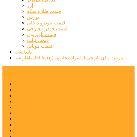
ارز
قیمت طلا و سکه
بورس
قیمت خودرو داخلی
قیمت خودرو خارجی
قیمت تلویزیون
قیمت تبلت
قیمت موبایل
یادداشت
مرمت بنای تاریخی امامزاده هارون (ع) طالقان آغاز شد
پیشتازان البرز
خانه
اجتماعی
سیاسی
فرهنگ و هنر
علم و فناوری
پزشکی و سلامت
اقتصادی
ورزشی
آموزش و پرورش
مدیریت شهری