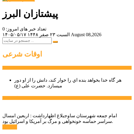
پیشتازان البرز
تعداد خبر های امروز: 0
August 08,2026
السبت ۲۳ صفر ۱۴۴۸
۱۴۰۵/۰۵/۱۷
اوقات شرعی
سخن روز
هر گاه خدا بخواهد بنده اي را خوار كند، دانش را از او دور
میسازد.
حضرت علی (ع)
آخرین اخبار:
امام جمعه شهرستان ساوجبلاغ اظهارداشت : اربعین امسال
سراسر حماسه خونخواهی و مرگ بر آمریکا و اسرائیل بود.
ادامه ...