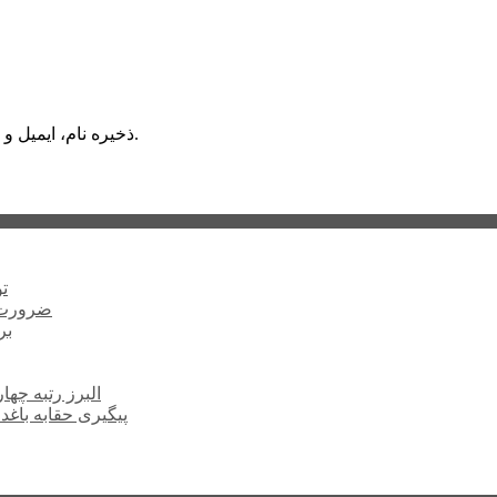
ذخیره نام، ایمیل و وبسایت من در مرورگر برای زمانی که دوباره دیدگاهی می‌نویسم.
ت
ضرورت ت
برخ
البرز رتبه چهارم اشتغال 
پیگیری حقابه باغد