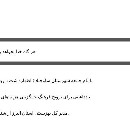
هر گاه خدا بخواهد ب
امام جمعه شهرستان ساوجبلاغ اظهارداشت : اربعین امسال سراسر حماسه خونخواهی و مرگ بر آمریکا و اسرائیل بود.
یادداشتی برای ترویج فرهنگ جایگزینی هزینه‌های
مدیر کل بهزیستی استان البرز از شناسایی ۲ هزار و ۴۰۰ کودک دارای اختلالات بینایی در این استان خبر داد.