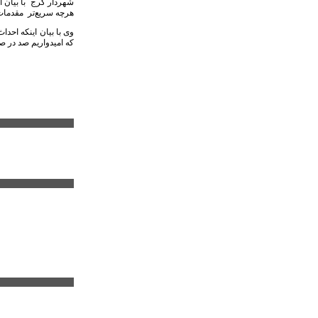
شهردار کرج با بیان ا
هرچه سریع‌تر مقدمات 
وی با بیان اینکه احد
که امیدواریم صد در ص