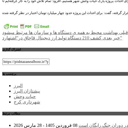
ی احداث پروژه پارک حیات وحش شهر هستیم، افزود: تمام تلاش خود را به کار گرفته‌ایم تا
ار گرفته، گفت: برای احداث این پروژه حدود چهار میلیارد تومان اعتبار در نظر گرفته شده
راهبری
قبلی
بهداشت محیط به همه ی دستگاه ها و سازمان ها مرتبط میشود
كشف 210 دستگاه تولید ارز دیجیتال قاچاق در”اشتهارد”
خبر بعدی
نوشته
اشتراک گذاری
برچسب ها
البرز
پیشتازان البرز
حیات وحش
شهرداری کرج
مطالب مرتبط
ر دوران جنگ رایگان است
08 فروردین 1405 - 28 مارس 2026