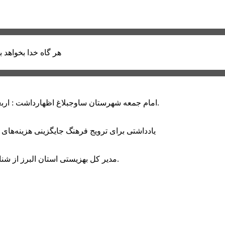
هر گاه خدا بخواهد ب
امام جمعه شهرستان ساوجبلاغ اظهارداشت : اربعین امسال سراسر حماسه خونخواهی و مرگ بر آمریکا و اسرائیل بود.
یادداشتی برای ترویج فرهنگ جایگزینی هزینه‌های
مدیر کل بهزیستی استان البرز از شناسایی ۲ هزار و ۴۰۰ کودک دارای اختلالات بینایی در این استان خبر داد.