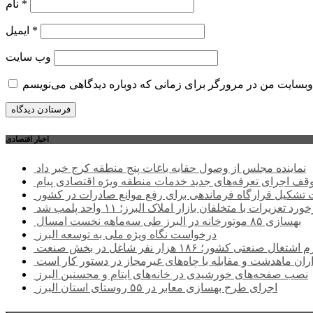
*
نام
*
ایمیل
وب‌ سایت
اخبار اقتصادی
نماینده مجلس از وصول حقابه باغات پنج منطقه کرج خبر داد
وقف اجرای تعرفه‌های جدید خدمات منطقه ویژه اقتصادی پیام
شکیل قرارگاه فرماندهی برای رفع موانع صادرات در کشور
ورد تعزیرات با متخلفان بازار املاک البرز؛ ۱۱ واحد پلمب شد
بهسازی ۸۵ موتورخانه در البرز طی سه‌ماهه نخست امسال
درخواست نگاه ویژه ملی به توسعه البرز
صنعتی کشور؛ ۱۸۶ هزار نفر شاغل در بخش صنعت
اران ماهدشت و مقابله با چاه‌های غیرمجاز در دستور کار است
نصب صفحه‌های خورشیدی در خانه‌های ایتام و محسنین البرز
اجرای طرح بهسازی معابر در ۵۵ روستای استان البرز