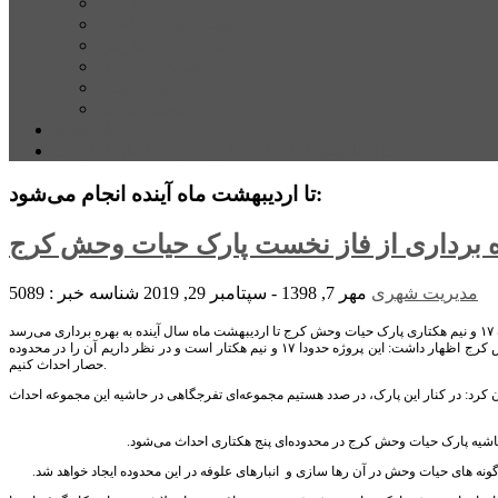
بورس
قیمت خودرو داخلی
قیمت خودرو خارجی
قیمت تلویزیون
قیمت تبلت
قیمت موبایل
یادداشت
مرمت بنای تاریخی امامزاده هارون (ع) طالقان آغاز شد
تا اردیبهشت ماه آینده انجام می‌شود:
 برداری از فاز نخست پارک حیات وحش کرج
مدیریت شهری
مهر 7, 1398 - سپتامبر 29, 2019
شناسه خبر : 5089
به گزارش پایگاه خبری پیشتازان البرز، کمالی زاده، با اشاره به تکمیل مطالعات و طراحی پروژه پارک حیات وحش کرج اظهار داشت: این پروژه حدودا ۱۷ و نیم هکتار است و در نظر داریم آن را در محدوده
حصار احداث کنیم.
ن کرد: در کنار این پارک، در صدد هستیم مجموعه‌ای تفرجگاهی در حاشیه این مجموعه احداث
شیه پارک حیات وحش کرج در محدوده‌ای پنج هکتاری احداث می‌شود.
ه های حیات وحش در آن رها سازی و انبارهای علوفه در این محدوده ایجاد خواهد شد.