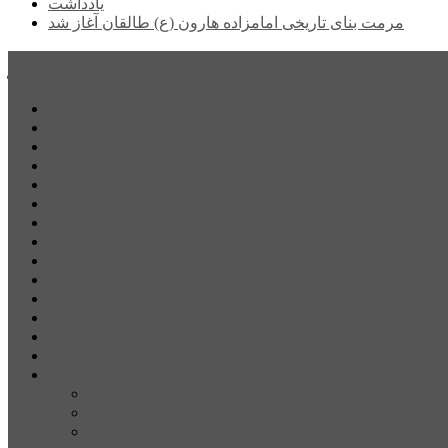
یادداشت
مرمت بنای تاریخی امامزاده هارون (ع) طالقان آغاز شد
پیشتازان البرز
خانه
اجتماعی
سیاسی
فرهنگ و هنر
علم و فناوری
پزشکی و سلامت
اقتصادی
ورزشی
آموزش و پرورش
مدیریت شهری
شهرستانهای استان البرز
فیلم
عکس
پیوندها
آنلاین
جدول لیگ برتر
ارز
قیمت طلا و سکه