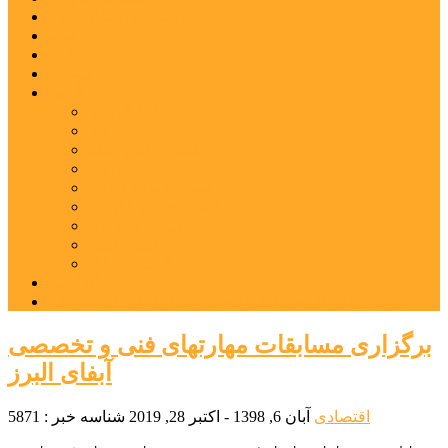
شهرستانهای استان البرز
فیلم
عکس
پیوندها
آنلاین
جدول لیگ برتر
ارز
قیمت طلا و سکه
بورس
قیمت خودرو داخلی
قیمت خودرو خارجی
قیمت تلویزیون
قیمت تبلت
قیمت موبایل
یادداشت
مرمت بنای تاریخی امامزاده هارون (ع) طالقان آغاز شد
برگزاری مسابقات مهارتهای فنی و تخصصی
آبفای البرز
اقتصادی
آبان 6, 1398 - اکتبر 28, 2019
شناسه خبر : 5871