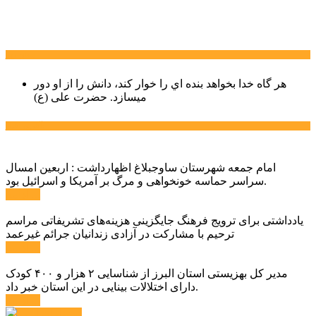
سخن روز
هر گاه خدا بخواهد بنده اي را خوار كند، دانش را از او دور
میسازد.
حضرت علی (ع)
آخرین اخبار:
امام جمعه شهرستان ساوجبلاغ اظهارداشت : اربعین امسال
سراسر حماسه خونخواهی و مرگ بر آمریکا و اسرائیل بود.
ادامه ...
یادداشتی برای ترویج فرهنگ جایگزینی هزینه‌های تشریفاتی مراسم
ترحیم با مشارکت در آزادی زندانیان جرائم غیرعمد
ادامه ...
مدیر کل بهزیستی استان البرز از شناسایی ۲ هزار و ۴۰۰ کودک
دارای اختلالات بینایی در این استان خبر داد.
ادامه ...