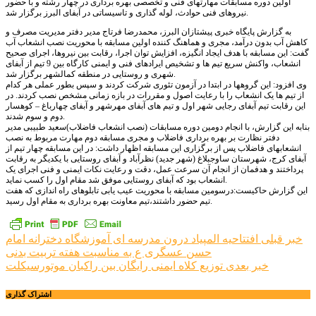
اولین دوره مسابقات مهارتهای فنی و تخصصی بهره برداری در چهار رشته و با حضور
نیروهای فنی حوادث، لوله گذاری و تاسیساتی در آبفای البرز برگزار شد.
به گزارش پایگاه خبری پیشتازان البرز، محمدرضا فرتاج مدیر دفتر مدیریت مصرف و
کاهش آب بدون درآمد، مجری و هماهنگ کننده اولین مسابقه با محوریت نصب انشعاب آب
گفت: این مسابقه با هدف ایجاد انگیزه، افزایش توان اجرا، رقابت بین نیروها، اجرای صحیح
انشعاب، واکنش سریع تیم ها و تشخیص ایرادهای فنی و ایمنی کارگاه بین 9 تیم از آبفای
شهری و روستایی در منطقه کمالشهر برگزار شد.
وی افزود: این گروهها در ابتدا در آزمون تئوری شرکت کردند و سپس بطور عملی هر کدام
از تیم ها یک انشعاب را با رعایت اصول و مقررات در بازه زمانی مشخص نصب کردند. در
این رقابت تیم آبفای رجایی شهر اول و تیم های آبفای مهرشهر و آبفای چهارباغ – کوهسار
دوم و سوم شدند.
بنابه این گزارش، با انجام دومین دوره مسابقات (نصب انشعاب فاضلاب)سعید طبیبی مدیر
دفتر نظارت بر بهره برداری فاضلاب و مجری مسابقه دوم مهارت مربوط به نصب
انشعابهای فاضلاب پس از برگزاری این مسابقه اظهار داشت: در این مسابقه چهار تیم از
آبفای کرج، شهرستان ساوجبلاغ (شهر جدید) نظرآباد و آبفای روستایی با یکدیگر به رقابت
پرداختند و هدفمان از انجام آن سرعت عمل، دقت و رعایت نکات ایمنی و فنی اجرای یک
انشعاب بود که آبفای روستایی موفق شد مقام اول را کسب نماید.
این گزارش حاکیست:درسومین مسابقه با محوریت عیب یابی تابلوهای راه اندازی که هفت
تیم حضور داشتند،تیم معاونت بهره برداری به مقام اول رسید.
راهبری
خبر قبلی
افتتاحیه المپیاد درون مدرسه ای آموزشگاه دخترانه امام
حسن عسگری ع به مناسبت هفته تربیت بدنی
نوشته
خبر بعدی
توزیع کلاه ایمنی رایگان بین راکبان موتورسیکلت
اشتراک گذاری