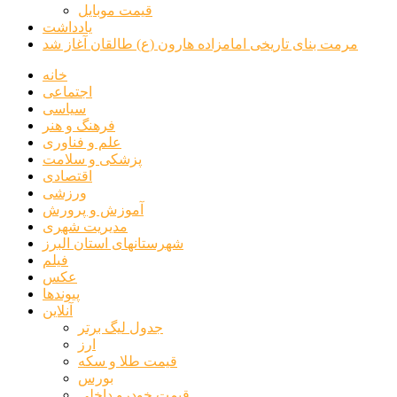
قیمت موبایل
یادداشت
مرمت بنای تاریخی امامزاده هارون (ع) طالقان آغاز شد
خانه
اجتماعی
سیاسی
فرهنگ و هنر
علم و فناوری
پزشکی و سلامت
اقتصادی
ورزشی
آموزش و پرورش
مدیریت شهری
شهرستانهای استان البرز
فیلم
عکس
پیوندها
آنلاین
جدول لیگ برتر
ارز
قیمت طلا و سکه
بورس
قیمت خودرو داخلی