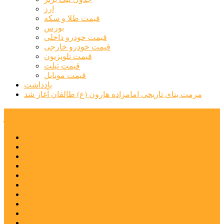
ارز
قیمت طلا و سکه
بورس
قیمت خودرو داخلی
قیمت خودرو خارجی
قیمت تلویزیون
قیمت تبلت
قیمت موبایل
یادداشت
مرمت بنای تاریخی امامزاده هارون (ع) طالقان آغاز شد
پیشتازان البرز
خانه
اجتماعی
سیاسی
فرهنگ و هنر
علم و فناوری
پزشکی و سلامت
اقتصادی
ورزشی
آموزش و پرورش
مدیریت شهری