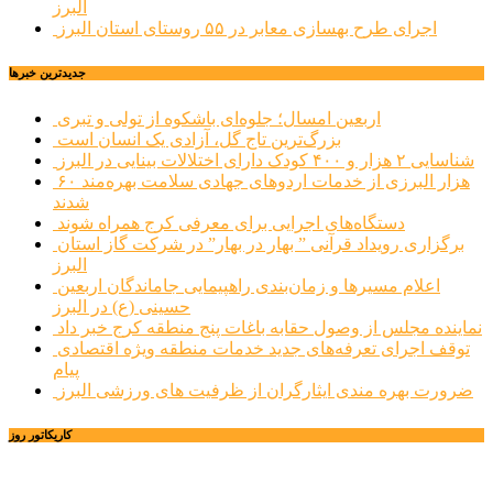
البرز
اجرای طرح بهسازی معابر در ۵۵ روستای استان البرز
جديدترين خبرها
اربعین امسال؛ جلوه‌ای باشکوه از تولی و تبری
بزرگ‌ترین تاج گل، آزادی یک انسان است
شناسایی ۲ هزار و ۴۰۰ کودک دارای اختلالات بینایی در البرز
۶۰ هزار البرزی از خدمات اردوهای جهادی سلامت بهره‌مند
شدند
دستگاه‌های اجرایی برای معرفی کرج همراه شوند
برگزاری رویداد قرآنی ” بهار در بهار” در شرکت گاز استان
البرز
اعلام مسیرها و زمان‌بندی راهپیمایی جاماندگان اربعین
حسینی (ع) در البرز
نماینده مجلس از وصول حقابه باغات پنج منطقه کرج خبر داد
توقف اجرای تعرفه‌های جدید خدمات منطقه ویژه اقتصادی
پیام
ضرورت بهره مندی ایثارگران از ظرفیت های ورزشی البرز
کاریکاتور روز