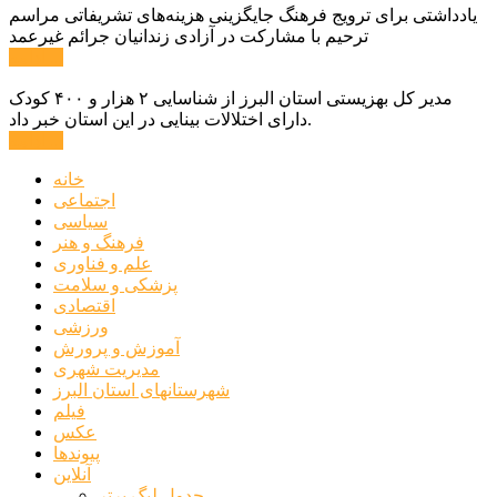
یادداشتی برای ترویج فرهنگ جایگزینی هزینه‌های تشریفاتی مراسم
ترحیم با مشارکت در آزادی زندانیان جرائم غیرعمد
ادامه ...
مدیر کل بهزیستی استان البرز از شناسایی ۲ هزار و ۴۰۰ کودک
دارای اختلالات بینایی در این استان خبر داد.
ادامه ...
خانه
اجتماعی
سیاسی
فرهنگ و هنر
علم و فناوری
پزشکی و سلامت
اقتصادی
ورزشی
آموزش و پرورش
مدیریت شهری
شهرستانهای استان البرز
فیلم
عکس
پیوندها
آنلاین
جدول لیگ برتر