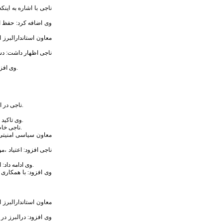
ناجی با اشاره به ای
وی اضافه کرد: حفظ ام
معاون استاندارالبرز 
ناجی اظهار داشت: دست
وی افزود: با تشکیل هیات های اجرایی در حوزه های انتخابیه برنامه ریزی لازم صورت گرفته و در تلاش هستیم تا هرچه بیشتر این استان در مسیر توسعه قرار گیرد و آسیب های گذشته رفع شود.
ناجی در ادامه به فعالیت های شورایی و نقش همفکری در جامعه اشاره کرد و افزود: این نوع فعالیت ها بهتر شده و البرز هم شرایط بهتری داشته است چراکه همه درتلاش برای افراد صالح هستند.
وی تاکید کرد: خبرنگاران در حوزه شفاف سازی و اصلاح امور نقش موثری دارند و حذف حلقه رسانه صدمات سنگینی به حوزه رفتاری ما در مسایل مختلف می زند بنابراین آنان را باید محترم شمرد.
ناجی خاطرنشان کرد: از مسئولان انتظار می رود در راستای طرح شکایت از خبرنگاران با سعه صدر بیشتری اقدام کنند و تا جایی ممکن فضا را برای انتقاد، تذکر و رصد اصحاب رسانه فراهم کنند.
معاون سیاسی امنیتی و
وی ادامه داد: امروز در تلاش هستیم تا با استفاده از تشکل های غیردولتی و واگذاری بخشی از امور بویژه در حوزه پژوهشی پیرامون آسیب های اجتماعی از این معضل بزرگ هرچه بیشتر جلوگیری کنیم.
وی افزود: با همکاری
وی افزود: درالبرز در