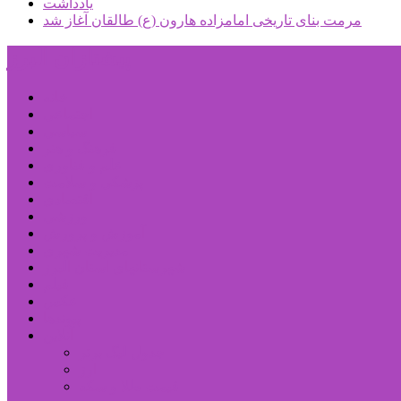
یادداشت
مرمت بنای تاریخی امامزاده هارون (ع) طالقان آغاز شد
پیشتازان البرز
خانه
اجتماعی
سیاسی
فرهنگ و هنر
علم و فناوری
پزشکی و سلامت
اقتصادی
ورزشی
آموزش و پرورش
مدیریت شهری
شهرستانهای استان البرز
فیلم
عکس
پیوندها
آنلاین
جدول لیگ برتر
ارز
قیمت طلا و سکه