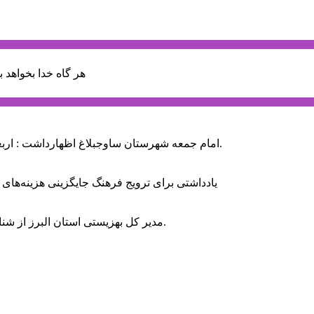
هر گاه خدا بخواهد ب
امام جمعه شهرستان ساوجبلاغ اظهارداشت : اربعین امسال سراسر حماسه خونخواهی و مرگ بر آمریکا و اسرائیل بود.
یادداشتی برای ترویج فرهنگ جایگزینی هزینه‌های
مدیر کل بهزیستی استان البرز از شناسایی ۲ هزار و ۴۰۰ کودک دارای اختلالات بینایی در این استان خبر داد.