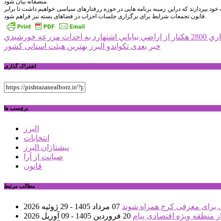
منصفانه بیان شود.
ت خود بپردازند که دراین زمینه برنامه هایی در حوزه ررفتارهای سیاسی خواهیم داشت تا برابر
قانون تجمعات شرایط برای برگزاری جلسات احزاب در فضاهای بسته نیز فراهم شود.
راهبری
ني اشتهارد به احداث مزرعه خورشيدي
خبر بعدی
تکواندو البرز بهترین هیئت استانی کشور
نوشته
اشتراک گذاری
برچسب ها
البرز
انتخابات
پیشتازان البرز
صیانت از آرا
قانون
مطالب مرتبط
ی برای معرفی کرج همراه شوند
07 مرداد 1405 - 29 ژوئیه 2026
از منطقه ویژه اقتصادی پیام
20 فروردین 1405 - 09 آوریل 2026