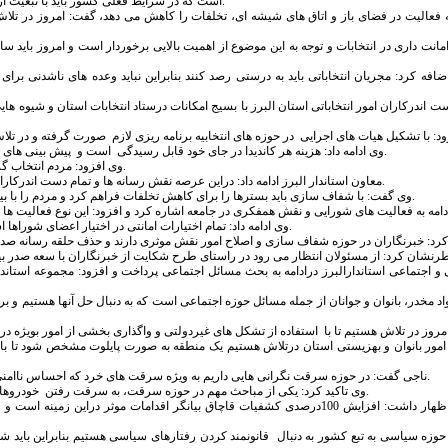
است که در شرایط فعلی کشور باید با تبعیت از منویات مقام معظم رهبری و همراهی دولت و مجلس هرچه سریعتر ازاین شرایط عبور کرد.
نکه فعالیت در فضای باز و اتاق های شیشه ای، تخلفات را کاهش می دهد، گفت: امروز در ت
انت داری در انتخابات و توجه به این موضوع از اهمیت بالایی برخوردار است و امروز باید س
اضافه کرد: مجریان انتخاباتی باید به درستی رصد کنند بنابراین نباید وعده های ناشدنی بر
 اندرکاران امور انتخاباتی استان البرز با بسیج امکانات درستاد انتخابات استان و شیوه 
وی ادامه داد: هزینه هر کاندیدا در جای خود قابل رسیدگی است و پیش بینی های قانونی انجام شده است بنابراین روش هایی بکارگرفته شده که مانع از هزینه های گزاف شود.
وی افزود: مردم انتخاب گر نهایی هستند و دست اندرکاران امور نظارتی باید اقدامات موثر را برای این امر داشته باشند.
معاون استاندار البرز ادامه داد: دراین عرصه نقش رسانه ها و تمام دست اندرکاران انتخاباتی حتی تشکل های غیردولتی برای شفاف سازی باید بیش از پیش مدنظر قرار گیرد.
وی گفت: با شفاف سازی باید بسترها را برای کاهش تخلفات فراهم کرد و مردم را با بینش هرچه بیشتر به پای صندوق های رای آورد بنابراین کسانی که توانایی ندارند کاندیدا نشوند.
وی ادامه داد: تمام اختیارات امانتی در اختیار اعضای شوراها است باید با تلاش هرچه بیشتر از این امکانات برای بهتر شدن شرایط برای مردم استفاده کرد.
 اجتماعی استاندارالبرز درادامه به بحث مسائل اجتماعی پرداخت و افزود: مجموعه استاندا
 امور بانوان و بهزیستی استان درتلاش هستیم یک منطقه به صورت پایلوت مشخص شود تا ب
ناجی گفت: در حوزه سرقت نگرانی هایی داریم به ویژه سرقت های خرد که احساس ناامنی بیشتری دارد بطوریکه با مصوبات شورای تامین پیگیری ها دراین زمینه به جد دنبال می شود.
وی تاکید کرد: یکی از مباحث مهم در حوزه سرقت، به سرقت رفتن خودروهای پارک شده است که علاوه چارچوب قانونی رفتارهای قانونمند قهرآمیز نیز جای خود را دارد.
معاون استاندارالبرز اظهار داشت: افزایش 100درصدی کشفیات قاچاق بیانگر اقدامات 
 حوزه سیاسی به تبع کشور به دنبال قانونمند کردن رفتارهای سیاسی هستیم بنابراین باید ش