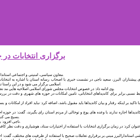
برگزاری انتخابات در 
معاون سیاسی، امنیتی و اجتماعی استانداری البرز گفت: انتخابات را در چارچوب قانون و بر مدار صیانت از آرای مردم برگزار می کنیم.
ی پیشتازان البرز، سعید ناجی در نشست خبری با اصحاب رسانه استان با اشاره به انتخابا
اسلامی برگزار می شود و در این راستا تجمیع نظرات در قالب لایحه ارائه می شود که در صورت تایید منجر به اصلاح قوانین خواهد شد.
وی ادامه داد: در خصوص انتخابات مجلس شورای اسلامی اصلاحیه هایی مد نظر بود که مورد تصویب نهایی نرسید و اعلام شد که به برگزاری این دوره از انتخابات نمی رسد.
ط نسبی برابر برای کاندیداهای انتخاباتی، تامین امکانات در حوزه های شهری و دقت در بررس
با تاکید بر اینکه رفتار و بیان کاندیداها باید مقبول باشد، اضافه کرد: نباید افراد از امکانات
کاندیداها اجازه ندارند با وعده های پوچ و توخالی از مردم استان رای بگیرند، گفت: در حوزه 
بسیج می کنیم که انتخابات در چارچوب قوانین به شیوه های ابلاغی از وزارت کشور در استان برگزار شود.
ناجی افزود: با تشکیل هیات های اجرایی در حوزه های انتخابیه، رفتارهای انتخاباتی رصد و نظارت می شود.
 عنوان کرد: در زمان برگزاری انتخابات با استفاده از اختیارات ستاد، هوشیاری و دقت نظر کا
ی استاندارالبرز مبنی بر برقراری تعاملات صحیح با استفاده از ظرفیت های مختلف، گفت: ا