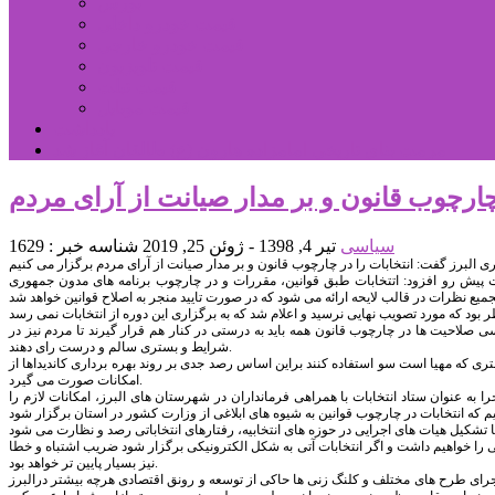
بورس
قیمت خودرو داخلی
قیمت خودرو خارجی
قیمت تلویزیون
قیمت تبلت
قیمت موبایل
یادداشت
مرمت بنای تاریخی امامزاده هارون (ع) طالقان آغاز شد
چارچوب قانون و بر مدار صیانت از آرای مردم
سیاسی
تیر 4, 1398 - ژوئن 25, 2019
شناسه خبر : 1629
ت پیش رو افزود: اتتخابات طبق قوانین، مقررات و در چارچوب برنامه های مدون جمهوری
ی صلاحیت ها در چارچوب قانون همه باید به درستی در کنار هم قرار گیرند تا مردم نیز در
شرایط و بستری سالم و درست رای دهند.
 و بستری که مهیا است سو استفاده کنند براین اساس رصد جدی بر روند بهره برداری کاندیداها از
امکانات صورت می گیرد.
اجرا به عنوان ستاد انتخابات با همراهی فرمانداران در شهرستان های البرز، امکانات لازم را
فی را خواهیم داشت و اگر انتخابات آتی به شکل الکترونیکی برگزار شود ضریب اشتباه و خطا
نیز بسیار پایین تر خواهد بود.
جرای طرح های مختلف و کلنگ زنی ها حاکی از توسعه و رونق اقتصادی هرچه بیشتر درالبرز