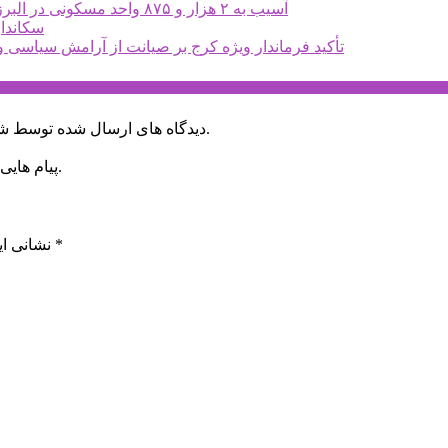
آسیب به ۲ هزار و ۸۷۵ واحد مسکونی در البرز / ۳۸ غیرنظامی شهید شدند
سکاندا
تأکید فرماندار ویژه کرج بر صیانت از آرامش سیاسی و 
دیدگاه های ارسال شده توسط شما، پس از تایید توسط خبرگزاری الف در وب منتشر خواهد شد.
پیام هایی که به غیر از زبان فارسی یا غیر مرتبط باشد منتشر نخواهد شد.
*
بخش‌های موردنیاز علامت‌گذاری شده‌اند
نشانی ای