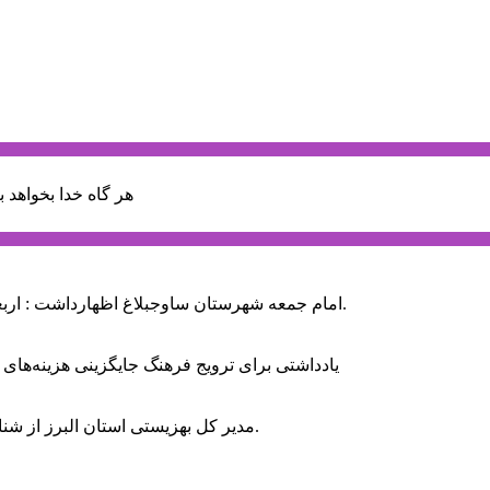
هر گاه خدا بخواهد ب
امام جمعه شهرستان ساوجبلاغ اظهارداشت : اربعین امسال سراسر حماسه خونخواهی و مرگ بر آمریکا و اسرائیل بود.
یادداشتی برای ترویج فرهنگ جایگزینی هزینه‌های
مدیر کل بهزیستی استان البرز از شناسایی ۲ هزار و ۴۰۰ کودک دارای اختلالات بینایی در این استان خبر داد.