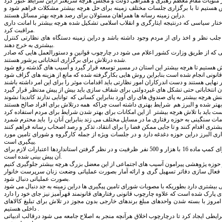
لاش هستیم تا با برگزاری جلسات مختلف زمینه برای حل هرچه بیشتر مشکلات فراهم شود و
دراین زمینه رسانه ها همراهان مسئولان برای رصد هرچه بهتر مسائل هستند.
اختار سیاسی که درنتیجه ایثارگری و انقلاب اسلامی تشکیل شده هرچه بیشتر با امانت داری
مراقبت کرد.
ای جلب نظر و اخذ رای از مردم وجود داشته باشد و دراین زمینه دستگاه های نظارتی کنترل
بیشتری به خرج دهند.
هایی که از طریق وزارت کشور اعلام می شود در چارچوب قوانین و دستورالعمل هایی که صادر
شده درتلاش برای برگزاری انتخاباتی پرشور هستند.
ری البرز دراین حوزه دغدغه دارد و در جلسات ویژه از جمله کارگروه و شورای تامین مورد
پیگیری است.
ناجی افزود: اعتیاد ،مواد مخدر، بانوان و جوانان از جمله مسائل حوزه اجتماعی است که به دنبال حل آنها هستیم و برای کمپ ماده 16 با هزار و 500 نفر ظرفیت و در نظر گرفتن استانداردها اعتبارات لازم برای
آن پیش بینی شده است.
ا فعال سازی دفاتر تسهیل گری و ارائه آمار بصورت عملیاتی وضعت زنان سرپرست خانوار
بصورت عملیاتی دنبال شود.
موثر دراین زمینه است و امروز با بسته شدن واحدهای مبلغ برندهای خارجی بدون مجوز در تلاش برای تبلیغ کالاهای
داخلی هستیم .
رایطی ایجاد کرد تا درچارچوب اخلاق هرآنچه منجر به اصلاح جامعه می شود درقالب ادبیاتی