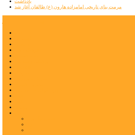
یادداشت
مرمت بنای تاریخی امامزاده هارون (ع) طالقان آغاز شد
پیشتازان البرز
خانه
اجتماعی
سیاسی
فرهنگ و هنر
علم و فناوری
پزشکی و سلامت
اقتصادی
ورزشی
آموزش و پرورش
مدیریت شهری
شهرستانهای استان البرز
فیلم
عکس
پیوندها
آنلاین
جدول لیگ برتر
ارز
قیمت طلا و سکه