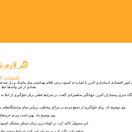
اگر لازم ب
اقتصادی
/
امور اقتصادی استانداری البرز با اشاره به کمبود برخی اقلام بهداشتی مثل ماسک و ژل ضدعفو
تعدادی از این واحدها خط تولید خود را تغییر داده و مشغول تولید انبوه اقلام بهداشتی مورد نیاز در شرایط موجود هستند.
گاه خبری پیشتازان البرز، جهانگیر شاهمرادی گفت: در شرایط فعلی برای جلوگیری از ابتلا به 
وی توضیح داد: برای جلوگیری از تجمع مردم در مراکز مختلف، برپایی تمام نمایشگاه‌های بهاره استان لغو شده و تا اطلاع ثانوی اجازه فعالیت روز بازارها و دستفروشان را نخواهیم داد.
وی توضیح داد: بهتر است مردم خریدهای خود را هم به صورت غیرحضوری انجام دهند و پیک اقلام مورد نیاز آنها را به دستشان برساند.
این مسئول تاکید کرد: در کوتاه ترین زمان ممکن مشکل کمبود ژل ضد عفونی کنند، ماسک و الکل بهداشتی در استان حل می‌شود و جای نگرانی وجود ندارد.
شاهمرادی تاکید کرد: مردم باید باور کنند شرایط موجود عادی نیست و باید برای حفظ سلامت خود و خانواده هم که شده به توصیه‌های بهداشتی عمل کنند.