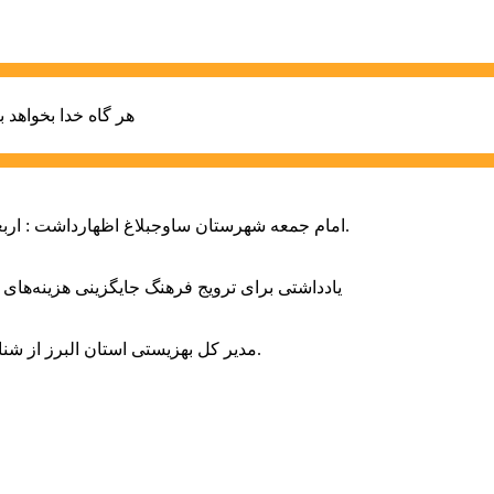
هر گاه خدا بخواهد ب
امام جمعه شهرستان ساوجبلاغ اظهارداشت : اربعین امسال سراسر حماسه خونخواهی و مرگ بر آمریکا و اسرائیل بود.
یادداشتی برای ترویج فرهنگ جایگزینی هزینه‌های
مدیر کل بهزیستی استان البرز از شناسایی ۲ هزار و ۴۰۰ کودک دارای اختلالات بینایی در این استان خبر داد.