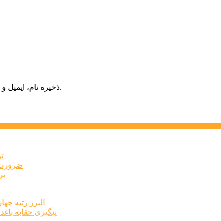
ذخیره نام، ایمیل و وبسایت من در مرورگر برای زمانی که دوباره دیدگاهی می‌نویسم.
ت
ضرورت ت
برخ
البرز رتبه چهارم اشتغال 
پیگیری حقابه باغد