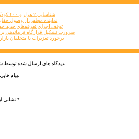
شناسایی ۲ هزار و ۴۰۰ کودک دارای اختلالات بینایی در البرز
نماینده مجلس از وصول حقابه
توقف اجرای تعرفه‌های جدید خد
ضرورت تشکیل قرارگاه فرماندهی برا
برخورد تعزیرات با متخلفان بازار املاک البرز
دیدگاه های ارسال شده توسط شما، پس از تایید توسط خبرگزاری الف در وب منتشر خواهد شد.
پیام هایی که به غیر از زبان فارسی یا غیر مرتبط باشد منتشر نخواهد شد.
*
بخش‌های موردنیاز علامت‌گذاری شده‌اند
نشانی ای