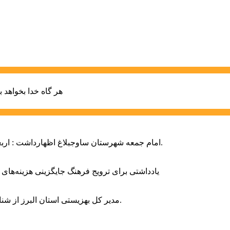
هر گاه خدا بخواهد ب
امام جمعه شهرستان ساوجبلاغ اظهارداشت : اربعین امسال سراسر حماسه خونخواهی و مرگ بر آمریکا و اسرائیل بود.
یادداشتی برای ترویج فرهنگ جایگزینی هزینه‌های
مدیر کل بهزیستی استان البرز از شناسایی ۲ هزار و ۴۰۰ کودک دارای اختلالات بینایی در این استان خبر داد.