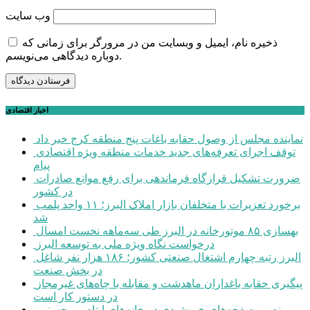
وب‌ سایت
ذخیره نام، ایمیل و وبسایت من در مرورگر برای زمانی که
دوباره دیدگاهی می‌نویسم.
اخبار اقتصادی
نماینده مجلس از وصول حقابه باغات پنج منطقه کرج خبر داد
توقف اجرای تعرفه‌های جدید خدمات منطقه ویژه اقتصادی
پیام
ضرورت تشکیل قرارگاه فرماندهی برای رفع موانع صادرات
در کشور
برخورد تعزیرات با متخلفان بازار املاک البرز؛ ۱۱ واحد پلمب
شد
بهسازی ۸۵ موتورخانه در البرز طی سه‌ماهه نخست امسال
درخواست نگاه ویژه ملی به توسعه البرز
البرز رتبه چهارم اشتغال صنعتی کشور؛ ۱۸۶ هزار نفر شاغل
در بخش صنعت
پیگیری حقابه باغداران ماهدشت و مقابله با چاه‌های غیرمجاز
در دستور کار است
نصب صفحه‌های خورشیدی در خانه‌های ایتام و محسنین