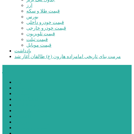
ارز
قیمت طلا و سکه
بورس
قیمت خودرو داخلی
قیمت خودرو خارجی
قیمت تلویزیون
قیمت تبلت
قیمت موبایل
یادداشت
مرمت بنای تاریخی امامزاده هارون (ع) طالقان آغاز شد
پیشتازان البرز
خانه
اجتماعی
سیاسی
فرهنگ و هنر
علم و فناوری
پزشکی و سلامت
اقتصادی
ورزشی
آموزش و پرورش
مدیریت شهری