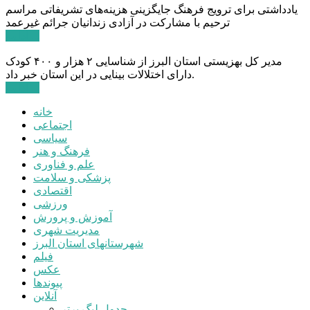
یادداشتی برای ترویج فرهنگ جایگزینی هزینه‌های تشریفاتی مراسم
ترحیم با مشارکت در آزادی زندانیان جرائم غیرعمد
ادامه ...
مدیر کل بهزیستی استان البرز از شناسایی ۲ هزار و ۴۰۰ کودک
دارای اختلالات بینایی در این استان خبر داد.
ادامه ...
خانه
اجتماعی
سیاسی
فرهنگ و هنر
علم و فناوری
پزشکی و سلامت
اقتصادی
ورزشی
آموزش و پرورش
مدیریت شهری
شهرستانهای استان البرز
فیلم
عکس
پیوندها
آنلاین
جدول لیگ برتر