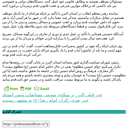
مسئولان موظف هستند به وظایف قانونی خود عمل کنند، دستگاه‌های دولتی و خصوصی
نیز باید باکسی که برخلاف موازین شرعی و عفت قانونی قدم برمی‌دارد برخورد کنند.
نماینده رهبر معظم انقلاب در استان البرز با تأکید بر اینکه هرکدام از ما تک‌تک موظف
هستیم در مقابل منکرات بیاستیم، متذکر شد: معنا ندارد که در شهر ما هرکسی آزاد به هر
نحوی که دلش خواست قدم بردارد و عفت عمومی و مسائل رسمی و دینی ما را از بین
ببرد، این قابل‌قبول نیست و قطعاً دستگاه‌های مربوطه باید بدون ملاحظه وارد عمل شوند.
آیت‌الله حسینی همدانی با تأکید بر عمل جدی و دوری از تعارف در این‌گونه مسائل، تصریح
کرد: هفت‌صد سال تمدن آندلس را با بی‌اراده کردن جوانان و مردان ما از بین بردند.
وی بابیان اینکه رگه نفوذ در کشور به‌صراحت قابل‌مشاهده است، گفت: ثُبات قدم در دین
مهم است و ما باید از عاشورا ثُبات قدم را یاد بگیریم چراکه یاران حضرت در مسیری که
حرکت کردند تابت قدم بودند.
رئیس شورای سیاست‌گذاری امور مساجد استان البرز در پایان گفت: در روضه‌ها مدام
تکرار می‌کنیم «وای حسین مظلوم» یعنی در حال حاضر امام حسین (ع) مظلوم نیست؟
اگر معارف، فرهنگ و روش امام حسین (ع) در جامعه ما تحقق نداشته باشد آیا این
مظلومیت حسین (ع) نیست؟ به خودمان بیایم و توجه بیشتری داشته باشیم و همه مردم باید
پای‌کار باشند و نگویند به ما مربوط نیست. مراقب باشید و در مسیر حق ثابت‌قدم بمانید
راهبری
خبر قبلی
البرز بر سکوی سومی مسابقات تنیس ایستاد
خبر بعدی
زائران امام رضا (ع) به مشهد رسیدند
نوشته
اشتراک گذاری