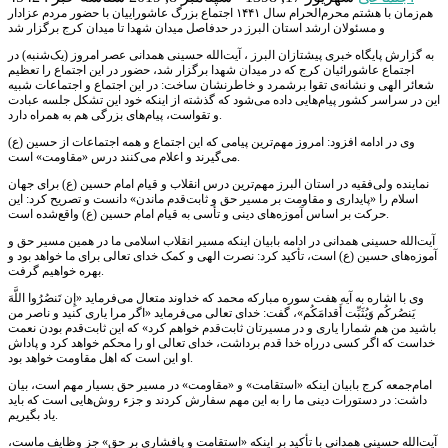
هم‌زمان با هشتم محرم‌الحرام سال ۱۴۴۱ اجتماع بزرگ عاشوراییان با حضور مردم عزادار
و مسئولان ارشد استان البرز در حدفاصل میدان شهدا تا میدان کرج برگزار شد
به گزارش پایگاه خبری پیشتازان البرز ، آیت‌الله حسینی همدانی عصر امروز (یک‌شنبه) در
اجتماع عاشورائیان کرج که در میدان شهدا برگزار شد، حضور در این اجتماع را تعظیم
شعائر الهی و نشانه‌ی تقوا برشمرد و خاطرنشان ساخت: در این اجتماع و اجتماعات شبیه
این در سراسر کشور پیام‌هایی داده می‌شود که گذشته از اینکه خود این تشکل جلسه عبادت
و تقواست، پیام‌های بزرگی هم به همراه دارد.
وی در ادامه افزود: امروز مهم‌ترین پیامی که این اجتماع و همه اجتماعات از حسین (ع)
می‌گیرند و اعلام می‌کنند درس «مقاومت» است.
نماینده ولی‌فقیه در استان البرز مهم‌ترین درس انقلاب و قیام امام حسین (ع) برای جهان
اسلام را «پایداری و مقاومت بر مسیر حق و ثابت‌قدم ماندن» دانست و تصریح کرد: این
حرکت بر اساس آموزه‌های دینی و تأسی به قیام امام حسین (ع) واقع‌شده است.
آیت‌الله حسینی همدانی در ادامه بابیان اینکه مسیر انقلاب اسلامی ما در همین مسیر حق و
آموزه‌های حسین (ع) است، تأکید کرد: نصرت الهی و کمک خدای تعالی برای ما خواهد بود و
بهره خواهیم گرفت.
وی با اشاره به آیه هفت سوره مبارکه محمد که خداوند متعال می‌فرماید «إِن تَنصُرُوا اللَّهَ
یَنصُرکُم وَیُثَبِّت أَقدامَکُم»، گفت: خدای تعالی می‌فرماید «اگر مرا یاری کنید و ناصر من
باشید من هم شمارا یاری و در مسیرتان ثابت‌قدم خواهم کرد» که این ثابت‌قدم بودن نعمت
خداست که اگر کسی درراه خدا قدم برداشت، خدای تعالی او را محکم خواهد کرد و پاداش
او این است که اهل مقاومت خواهد بود.
امام‌جمعه کرج بابیان اینکه «استقامت» و «مقاومت» در مسیر حق بسیار مهم است، بیان
داشت: در دستورات دینی ما را به این مهم سفارش کردند و جزء روش‌هایی است که باید
یاد بگیریم.
آیت‌الله حسینی همدانی با تأکید بر اینکه «استقامت و پافشاری بر حق» جز وظایف ماست،