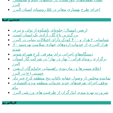
البرز
اجرای طرح بهسازی معابر در ۵۵ روستای استان البرز
جديدترين خبرها
اربعین امسال؛ جلوه‌ای باشکوه از تولی و تبری
بزرگ‌ترین تاج گل، آزادی یک انسان است
شناسایی ۲ هزار و ۴۰۰ کودک دارای اختلالات بینایی در البرز
۶۰ هزار البرزی از خدمات اردوهای جهادی سلامت بهره‌مند
شدند
دستگاه‌های اجرایی برای معرفی کرج همراه شوند
برگزاری رویداد قرآنی ” بهار در بهار” در شرکت گاز استان
البرز
اعلام مسیرها و زمان‌بندی راهپیمایی جاماندگان اربعین
حسینی (ع) در البرز
نماینده مجلس از وصول حقابه باغات پنج منطقه کرج خبر داد
توقف اجرای تعرفه‌های جدید خدمات منطقه ویژه اقتصادی
پیام
ضرورت بهره مندی ایثارگران از ظرفیت های ورزشی البرز
کاریکاتور روز