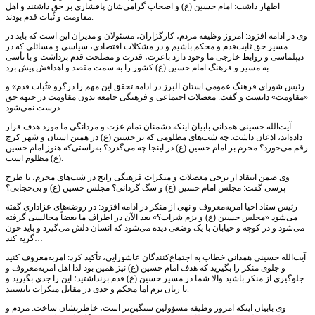
اظهار داشت: امام حسین (ع) و اصحاب گرامی‌شان پافشاری بر حق داشتند و اهل
مقاومت و ثُبات قدم بودند.
وی در ادامه افزود: امروز وظیفه مردم، کارگزاران، مسئولان و مدیران این است که باید در
مسیر حق ثابت‌قدم و محکم باشیم و در مشکلات اقتصادی، سیاسی و مسائلی که در
دیپلماسی و روابط خارجی ما وجود دارد باعزت، قدرت و مصلحت قدم برداشت و با تأسی
به مسیر و فرهنگ امام حسین (ع) کشور را به سمت مقصد و اهدافش پیش برد.
رئیس شورای فرهنگ عمومی استان البرز در ادامه تحقق این مهم را درگرو «ثُبات قدم» و
«مقاومت» دانست و گفت: معضلات اجتماعی و فرهنگی جامعه بدون مقاومت در جبهه حق
درست نمی‌شود.
آیت‌الله حسینی همدانی بابیان اینکه دشمنان تمام عزت و مردانگی ما مورد هدف قرار
داده‌اند، اذعان داشت: چه شب‌های مظلومی که بر حسین (ع) در همین استان و شهر کرج
رقم می‌خورد؟ محرم بر امام حسین (ع) در اینجا چه می‌گذرد؟ به‌راستی‌که هنوز امام حسین
(ع) مظلوم است.
وی ضمن انتقاد از برخی معضلات و منکرات فرهنگی رایج در شب‌های محرم، با طرح
پرسی گفت: مجلس امام حسین (ع) و سگ گردانی؟ مجلس حسین (ع) و بی‌حجابی؟
رئیس ستاد احیا امربه‌معروف و نهی از منکر در ادامه افزود: در روضه‌های عزاداری گفته
می‌شود «مجلس حسین (ع) و بزم شراب؟» بعد الآن در اطراف ما بعضاً مجالسی گرفته
می‌شود و در کوچه و خیابان با یک وضعی دیده می‌شود که انسان دلش می‌گیرد و باید خون
گریه کند…
آیت‌الله حسینی همدانی خطاب به اجتماع‌کنندگان عاشورایی، تأکید کرد: امربه‌معروف کنید
و جلوی منکر را بگیرید که هدف امام حسین (ع) نیز همین بود لذا اهل امربه‌معروف و
جلوگیری از منکر باشید والا شما در مسیر حسین (ع) قدم برنداشتید؛ این را جدی بگیرید و
با زبان نرم اما محکم و جدی در مقابل منکرات بایستید.
وی بابیان اینکه امروز وظیفه مسؤولین سنگین‌تر است، خاطرنشان ساخت: مردم و