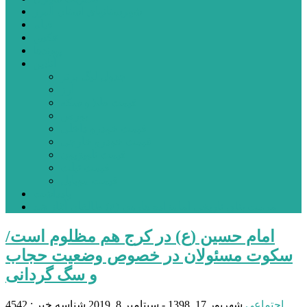
شهرستانهای استان البرز
فیلم
عکس
پیوندها
آنلاین
جدول لیگ برتر
ارز
قیمت طلا و سکه
بورس
قیمت خودرو داخلی
قیمت خودرو خارجی
قیمت تلویزیون
قیمت تبلت
قیمت موبایل
یادداشت
مرمت بنای تاریخی امامزاده هارون (ع) طالقان آغاز شد
امام حسین (ع) در کرج هم مظلوم است/
سکوت مسئولان در خصوص وضعیت حجاب
و سگ گردانی
اجتماعی
شهریور 17, 1398 - سپتامبر 8, 2019
شناسه خبر : 4542