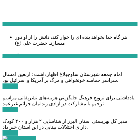
سخن روز
هر گاه خدا بخواهد بنده اي را خوار كند، دانش را از او دور
میسازد.
حضرت علی (ع)
آخرین اخبار:
امام جمعه شهرستان ساوجبلاغ اظهارداشت : اربعین امسال
سراسر حماسه خونخواهی و مرگ بر آمریکا و اسرائیل بود.
ادامه ...
یادداشتی برای ترویج فرهنگ جایگزینی هزینه‌های تشریفاتی مراسم
ترحیم با مشارکت در آزادی زندانیان جرائم غیرعمد
ادامه ...
مدیر کل بهزیستی استان البرز از شناسایی ۲ هزار و ۴۰۰ کودک
دارای اختلالات بینایی در این استان خبر داد.
ادامه ...