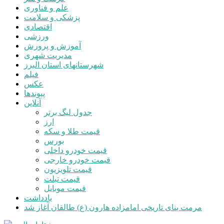
درباره
وردپرس
وردپرس
مستندات
یادگیری وردپرس
پشتیبانی
بازخورد
ورود
جستجو