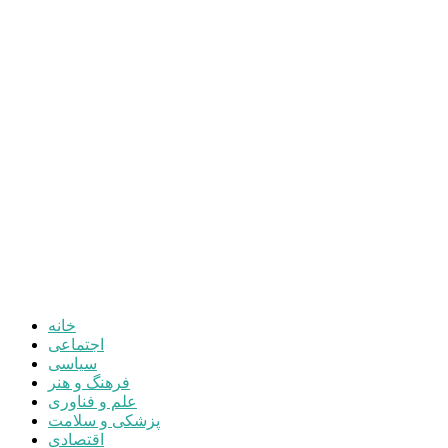
قیمت تبلت
قیمت موبایل
یادداشت
مرمت بنای تاریخی امامزاده هارون (ع) طالقان آغاز شد
خانه
اجتماعی
سیاسی
فرهنگ و هنر
علم و فناوری
پزشکی و سلامت
اقتصادی
ورزشی
آموزش و پرورش
مدیریت شهری
شهرستانهای استان البرز
فیلم
عکس
پیوندها
آنلاین
جدول لیگ برتر
ارز
قیمت طلا و سکه
بورس