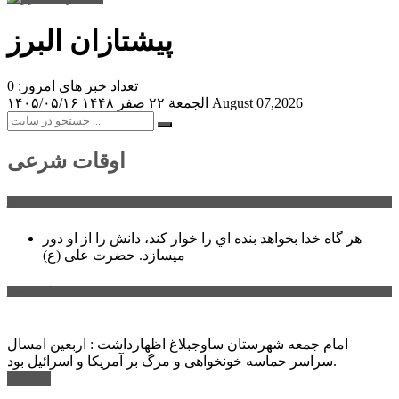
پیشتازان البرز
تعداد خبر های امروز: 0
August 07,2026
الجمعة ۲۲ صفر ۱۴۴۸
۱۴۰۵/۰۵/۱۶
اوقات شرعی
سخن روز
هر گاه خدا بخواهد بنده اي را خوار كند، دانش را از او دور
میسازد.
حضرت علی (ع)
آخرین اخبار:
امام جمعه شهرستان ساوجبلاغ اظهارداشت : اربعین امسال
سراسر حماسه خونخواهی و مرگ بر آمریکا و اسرائیل بود.
ادامه ...