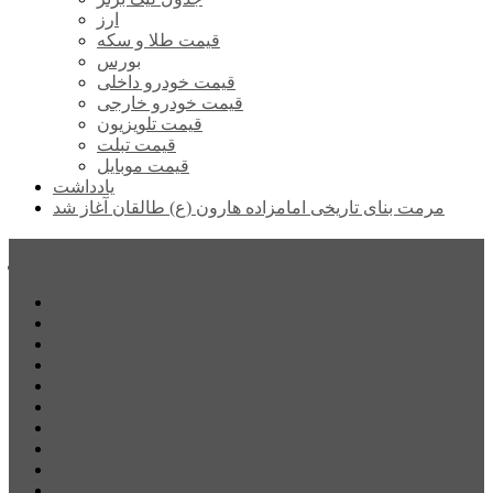
ارز
قیمت طلا و سکه
بورس
قیمت خودرو داخلی
قیمت خودرو خارجی
قیمت تلویزیون
قیمت تبلت
قیمت موبایل
یادداشت
مرمت بنای تاریخی امامزاده هارون (ع) طالقان آغاز شد
پیشتازان البرز
خانه
اجتماعی
سیاسی
فرهنگ و هنر
علم و فناوری
پزشکی و سلامت
اقتصادی
ورزشی
آموزش و پرورش
مدیریت شهری