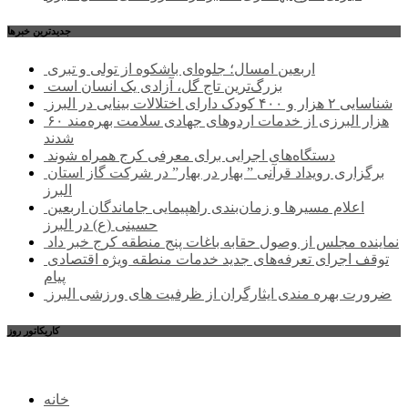
جديدترين خبرها
اربعین امسال؛ جلوه‌ای باشکوه از تولی و تبری
بزرگ‌ترین تاج گل، آزادی یک انسان است
شناسایی ۲ هزار و ۴۰۰ کودک دارای اختلالات بینایی در البرز
۶۰ هزار البرزی از خدمات اردوهای جهادی سلامت بهره‌مند
شدند
دستگاه‌های اجرایی برای معرفی کرج همراه شوند
برگزاری رویداد قرآنی ” بهار در بهار” در شرکت گاز استان
البرز
اعلام مسیرها و زمان‌بندی راهپیمایی جاماندگان اربعین
حسینی (ع) در البرز
نماینده مجلس از وصول حقابه باغات پنج منطقه کرج خبر داد
توقف اجرای تعرفه‌های جدید خدمات منطقه ویژه اقتصادی
پیام
ضرورت بهره مندی ایثارگران از ظرفیت های ورزشی البرز
کاریکاتور روز
خانه