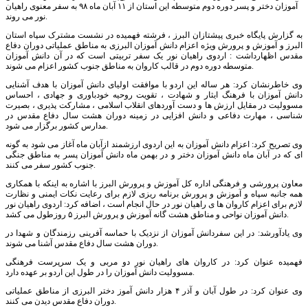
آموزان دختر و پسر دوره دوم متوسطه این استان از ۱۱ آبان ماه ۹۸ به سفر معنوی راهیان
نور می روند.
به گزارش پایگاه خبری پیشتازان البرز ، فرشته فهمیده در نشست مشترک سپاه استان
البرز و آموزش و پرورش ویژه اعزام دانش آموزان البرزی به مناطق عملیاتی دوران دفاع
مقدس اظهارداشت : اردوی راهیان نور یک سفر تربیتی است که در آن دانش آموزان
متوسطه دوره دوم در قالب کاروان به مناطق جنوب کشور اعزام می شوند.
وی خاطرنشان کرد: هر ساله این اردو با موافقت اولیای دانش آموزان با هدف آشنایی
دانش آموزان با فرهنگ ایثار و شهادت ، تقویت روحیه خودباوری و جهادی ، احساس
مسوولیت در مقایل ارزش ها و دست آوردهای انقلاب اسلامی ، مشارکت پذیری ، بصیرت
شناسی ، مهارت دفاعی و دانش افزایی در زمینه دوران هشت سال دفاع مقدس در
مدارس کشور برگزار می شود.
وی تصریح کرد: اعزام دانش آموزان به این اردوی ارزشمند ازآبان ماه آغاز می شود به گونه
ای که در آبان ماه دانش آموزان دختر و در بهمن ماه دانش آموزان پسر به مناطق جنگی
جنوب کشور سفر می کنند.
معاون پرورشی و فرهنگی اداره کل آموزش و پرورش البرز با اشاره به اینکه با همکاری
همه جانبه سپاه و آموزش و پرورش برنامه ریزی لازم برای رعایت نکات ایمنی و نظارت
لازم برای اعزام کاروان ها ی راهیان نور در حال انجام است ، اضافه کرد: اردوی راهیان نور
دانش آموزان نواحی و مناطق هشت گانه آموزش و پرورش البرز ۵ روزطول می کشد.
وی یادآورشد: در این سفردانش آموزان از نزدیک با حماسه آفرینی رزمندگان و شهدا در
دوران هشت سال دفاع مقدس آشنا می شوند.
فهمیده عنوان کرد: در کاروان های راهیان نور دو مربی و یک سرپرست فرهنگی
مسوولیت دانش آموزان را در طول این اردو بر عهده دارد.
وی عنوان کرد: در طول آبان و آذر ۴ هزار دانش آموز دختر البرزی از مناطق عملیاتی
دوران دفاع مقدس دیدن می کنند.