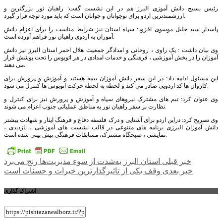
رئیس بسیج دانش آموزی البرز هم در این نشست گفت: راهیان نور بزرگترین و
ارزشمندترین اردو برای نوجوانان و جوانان است که باید مورد توجه قرار گیرد.
پاسدار سید جلیل موسوی افزود: سپاه استان نیز شرایط مناسب را برای اعزام دانش
آموزان به اردوی راهیان نور فراهم آورده است.
وی بیان داشت : یک راوی ، روحانی و امدادگر جمعیت هلال احمر استان البرز نیز دانش
آموزان را در بخش آموزشی ، فرهنگی و خدمات امدادی در هر اتوبوس را تحت پوشش قرار
می دهند.
این مسئول ادامه داد: در این سفر دانش آموزان بیمه هستند و آموزش و پرورش برای
کاروان ها کد اردویی صادر می کند و لحظه به لحظه حرکت اتوبوس ها کنترل می شود.
وی عنوان کرد: تیم های مشترک نیروهای سپاه و آموزش و پرورش نیز برای کنترل و
نظارت بر سفر راهیان نور به مناطق عملیاتی جنوب اعزام می شوند.
وی تصریح کرد: دراین اردو برای آشنایی و درک فلسفه دفاع و فرهنگ ایثار و شهادت بیشتر
دانش آموزان البرزی برنامه های متنوعی در قالب نشست های آموزشی ، بازدیدی ،
نمایشی ، صبحگاه مشترک، مسابقات فرهنگی پیش بینی شده است.
راهبری
خبر قبلی
استان البرز به‌شدت از سوء مدیریت‌ها رنج می‌برد
خبر بعدی
وقف یکی از تاثیرگذارترین خیرات و حسنات است
نوشته
اشتراک گذاری