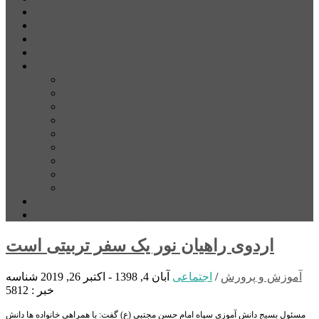
شهرستانهای استان البرز
فیلم
عکس
پیوندها
آنلاین
جدول لیگ برتر
ارز
قیمت طلا و سکه
بورس
قیمت خودرو داخلی
قیمت خودرو خارجی
قیمت تلویزیون
قیمت تبلت
قیمت موبایل
یادداشت
مرمت بنای تاریخی امامزاده هارون (ع) طالقان آغاز شد
اردوی راهیان نور یک سفر تربیتی است
آموزش و پرورش
/
اجتماعی
آبان 4, 1398 - اکتبر 26, 2019
شناسه
خبر : 5812
مسئول بسیج دانش آموزی سپاه امام حسن مجتبی (ع) گفت: با همراهی خانواده ها دانش