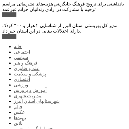
یادداشتی برای ترویج فرهنگ جایگزینی هزینه‌های تشریفاتی مراسم
ترحیم با مشارکت در آزادی زندانیان جرائم غیرعمد
ادامه ...
مدیر کل بهزیستی استان البرز از شناسایی ۲ هزار و ۴۰۰ کودک
دارای اختلالات بینایی در این استان خبر داد.
ادامه ...
خانه
اجتماعی
سیاسی
فرهنگ و هنر
علم و فناوری
پزشکی و سلامت
اقتصادی
ورزشی
آموزش و پرورش
مدیریت شهری
شهرستانهای استان البرز
فیلم
عکس
پیوندها
آنلاین
جدول لیگ برتر