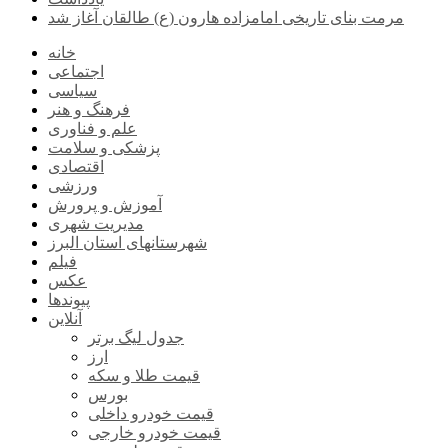
مرمت بنای تاریخی امامزاده هارون (ع) طالقان آغاز شد
خانه
اجتماعی
سیاسی
فرهنگ و هنر
علم و فناوری
پزشکی و سلامت
اقتصادی
ورزشی
آموزش و پرورش
مدیریت شهری
شهرستانهای استان البرز
فیلم
عکس
پیوندها
آنلاین
جدول لیگ برتر
ارز
قیمت طلا و سکه
بورس
قیمت خودرو داخلی
قیمت خودرو خارجی