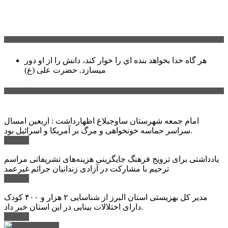
سخن روز
هر گاه خدا بخواهد بنده اي را خوار كند، دانش را از او دور
میسازد.
حضرت علی (ع)
آخرین اخبار:
امام جمعه شهرستان ساوجبلاغ اظهارداشت : اربعین امسال
سراسر حماسه خونخواهی و مرگ بر آمریکا و اسرائیل بود.
ادامه ...
یادداشتی برای ترویج فرهنگ جایگزینی هزینه‌های تشریفاتی مراسم
ترحیم با مشارکت در آزادی زندانیان جرائم غیرعمد
ادامه ...
مدیر کل بهزیستی استان البرز از شناسایی ۲ هزار و ۴۰۰ کودک
دارای اختلالات بینایی در این استان خبر داد.
ادامه ...