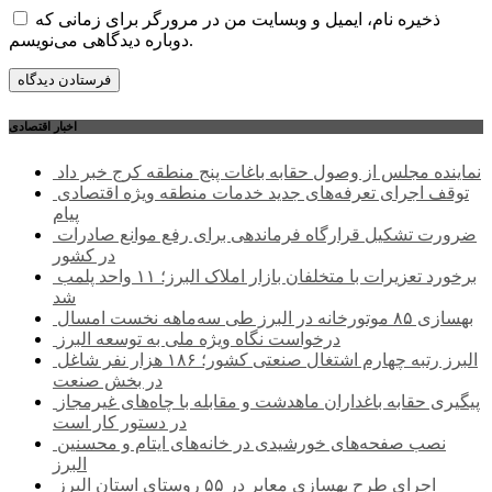
ذخیره نام، ایمیل و وبسایت من در مرورگر برای زمانی که
دوباره دیدگاهی می‌نویسم.
اخبار اقتصادی
نماینده مجلس از وصول حقابه باغات پنج منطقه کرج خبر داد
توقف اجرای تعرفه‌های جدید خدمات منطقه ویژه اقتصادی
پیام
ضرورت تشکیل قرارگاه فرماندهی برای رفع موانع صادرات
در کشور
برخورد تعزیرات با متخلفان بازار املاک البرز؛ ۱۱ واحد پلمب
شد
بهسازی ۸۵ موتورخانه در البرز طی سه‌ماهه نخست امسال
درخواست نگاه ویژه ملی به توسعه البرز
البرز رتبه چهارم اشتغال صنعتی کشور؛ ۱۸۶ هزار نفر شاغل
در بخش صنعت
پیگیری حقابه باغداران ماهدشت و مقابله با چاه‌های غیرمجاز
در دستور کار است
نصب صفحه‌های خورشیدی در خانه‌های ایتام و محسنین
البرز
اجرای طرح بهسازی معابر در ۵۵ روستای استان البرز