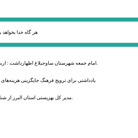
هر گاه خدا بخواهد ب
امام جمعه شهرستان ساوجبلاغ اظهارداشت : اربعین امسال سراسر حماسه خونخواهی و مرگ بر آمریکا و اسرائیل بود.
یادداشتی برای ترویج فرهنگ جایگزینی هزینه‌های
مدیر کل بهزیستی استان البرز از شناسایی ۲ هزار و ۴۰۰ کودک دارای اختلالات بینایی در این استان خبر داد.