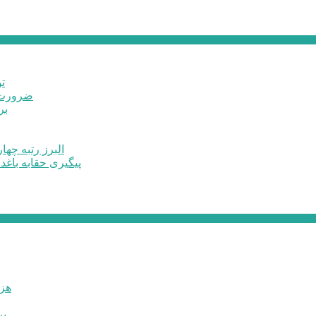
ت
ضرورت ت
برخ
البرز رتبه چهارم اشتغال 
پیگیری حقابه باغد
۶۰ 
بر