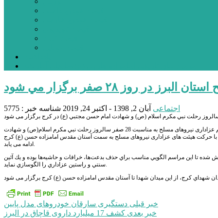
بورس
قیمت خودرو داخلی
قیمت خودرو خارجی
قیمت تلویزیون
قیمت تبلت
قیمت موبایل
یادداشت
مرمت بنای تاریخی امامزاده هارون (ع) طالقان آغاز شد
ر روز ۲۸ صفر برگزار مي شود
اجتماعی
آبان 2, 1398 - اکتبر 24, 2019
شناسه خبر : 5775
به گزارش پایگاه خبری پیشتازان البرز، به نقل از روابط عمومي سپاه امام حسن مجتبي (ع) استان البرز، مراسم عزاداری نیروهای مسلح به مناسبت 28 صفر سالروز رحلت نبي مکرم اسلام(ص) و شهادت
 با 5 آبان ماه از ميدان شهداي كرج آغاز شده و با حرکت هیئت های عزاداری نیروهای مسلح به سمت آستان مقدس امامزاده حسن (ع) كرج
ادامه می یابد.
ش شده تا اين مراسم الگويي مناسب براي حذف بدعت‌ها، خرافات و حاشيه‌ها بوده و يك آئين
سنتي و راستين عزاداري را الگوسازي نمايد.
دان شهداي كرج، از اين ميدان شهدا تا آستان مقدس امامزاده حسن (ع) كرج برگزار می شود
راهبری
خبر قبلی
دستگیری سارقان خودروهای مدل پایین
خبر بعدی
کشف 17 میلیارد داروی قاچاق در البرز