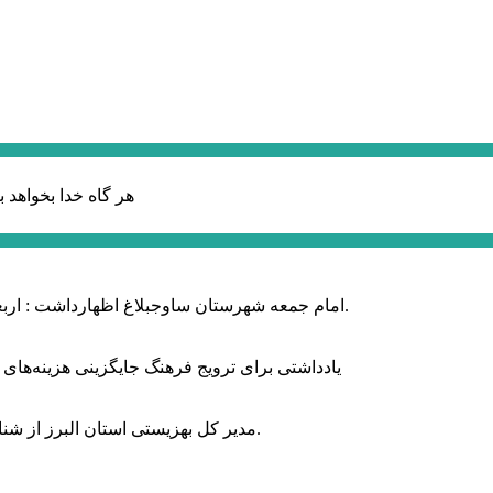
هر گاه خدا بخواهد ب
امام جمعه شهرستان ساوجبلاغ اظهارداشت : اربعین امسال سراسر حماسه خونخواهی و مرگ بر آمریکا و اسرائیل بود.
یادداشتی برای ترویج فرهنگ جایگزینی هزینه‌های
مدیر کل بهزیستی استان البرز از شناسایی ۲ هزار و ۴۰۰ کودک دارای اختلالات بینایی در این استان خبر داد.