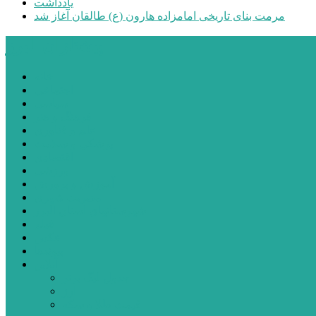
یادداشت
مرمت بنای تاریخی امامزاده هارون (ع) طالقان آغاز شد
پیشتازان البرز
خانه
اجتماعی
سیاسی
فرهنگ و هنر
علم و فناوری
پزشکی و سلامت
اقتصادی
ورزشی
آموزش و پرورش
مدیریت شهری
شهرستانهای استان البرز
فیلم
عکس
پیوندها
آنلاین
جدول لیگ برتر
ارز
قیمت طلا و سکه