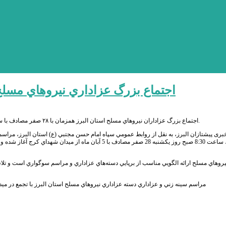
اجتماع بزرگ عزاداري نيروهاي مسلح استان البرز د
اجتماع بزرگ عزاداران نيروهاي مسلح استان البرز همزمان با ۲۸ صفر مصادف با سالروز رحلت نبي مکرم اسلام (ص) و شهادت امام حسن مجتبي (ع) در كرج برگزار می شود.
امام حسن مجتبي(ع)، ساعت 8:30 صبح روز یکشنبه 28 صفر مصادف
نيروهاي مسلح ارائه الگويي مناسب از برپايي دسته‌هاي عزاداري و مراسم سوگواري است و تلا
مراسم سينه زني و عزاداري دسته عزاداري نيروهاي مسلح استان البرز با تجمع در مي