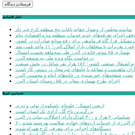
اخبار اقتصادی
نماینده مجلس از وصول حقابه باغات پنج منطقه کرج خبر داد
وقف اجرای تعرفه‌های جدید خدمات منطقه ویژه اقتصادی پیام
شکیل قرارگاه فرماندهی برای رفع موانع صادرات در کشور
ورد تعزیرات با متخلفان بازار املاک البرز؛ ۱۱ واحد پلمب شد
بهسازی ۸۵ موتورخانه در البرز طی سه‌ماهه نخست امسال
درخواست نگاه ویژه ملی به توسعه البرز
صنعتی کشور؛ ۱۸۶ هزار نفر شاغل در بخش صنعت
اران ماهدشت و مقابله با چاه‌های غیرمجاز در دستور کار است
نصب صفحه‌های خورشیدی در خانه‌های ایتام و محسنین البرز
اجرای طرح بهسازی معابر در ۵۵ روستای استان البرز
جديدترين خبرها
اربعین امسال؛ جلوه‌ای باشکوه از تولی و تبری
بزرگ‌ترین تاج گل، آزادی یک انسان است
شناسایی ۲ هزار و ۴۰۰ کودک دارای اختلالات بینایی در البرز
هزار البرزی از خدمات اردوهای جهادی سلامت بهره‌مند شدند
دستگاه‌های اجرایی برای معرفی کرج همراه شوند
گزاری رویداد قرآنی ” بهار در بهار” در شرکت گاز استان البرز