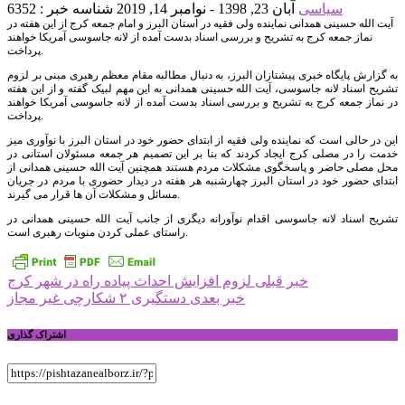
سیاسی
آبان 23, 1398 - نوامبر 14, 2019
شناسه خبر : 6352
آیت الله حسینی‌ همدانی نماینده ولی فقیه در استان البرز و امام جمعه کرج از این هفته در
نماز جمعه کرج به تشریح و بررسی اسناد بدست آمده از لانه جاسوسی آمریکا خواهند
پرداخت.
به گزارش پایگاه خبری پیشتازان البرز، به دنبال مطالبه مقام معظم رهبری مبنی بر لزوم
تشریح اسناد لانه جاسوسی، آیت الله حسینی‌ همدانی به این مهم لبیک گفته و از این هفته
در نماز جمعه کرج به تشریح و بررسی اسناد بدست آمده از لانه جاسوسی آمریکا خواهند
پرداخت.
این در حالی است که نماینده ولی فقیه از ابتدای حضور خود در استان البرز با نوآوری میز
خدمت را در مصلی کرج ایجاد کردند که بنا بر این تصمیم هر جمعه مسئولان استانی در
محل مصلی حاضر و پاسخگوی مشکلات مردم هستند همچنین آیت الله حسینی همدانی از
ابتدای حضور خود در استان البرز چهارشنبه هر هفته در دیدار حضوری با مردم در جریان
مسائل و مشکلات آن ها قرار می گیرند.
تشریح اسناد لانه جاسوسی اقدام نوآورانه دیگری از جانب آیت الله حسینی همدانی در
راستای عملی کردن منویات رهبری است.
راهبری
خبر قبلی
لزوم افزایش احداث پیاده راه در شهر کرج
خبر بعدی
دستگیری ٢ شکارچی غیر مجاز
نوشته
اشتراک گذاری