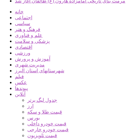
مرمت بنای تاریخی امامزاده هارون (ع) طالقان آغاز شد
خانه
اجتماعی
سیاسی
فرهنگ و هنر
علم و فناوری
پزشکی و سلامت
اقتصادی
ورزشی
آموزش و پرورش
مدیریت شهری
شهرستانهای استان البرز
فیلم
عکس
پیوندها
آنلاین
جدول لیگ برتر
ارز
قیمت طلا و سکه
بورس
قیمت خودرو داخلی
قیمت خودرو خارجی
قیمت تلویزیون