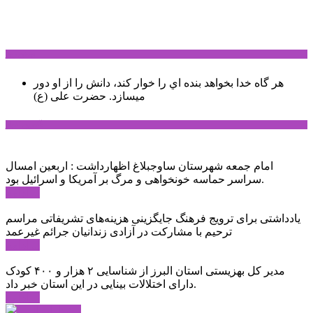
سخن روز
هر گاه خدا بخواهد بنده اي را خوار كند، دانش را از او دور
میسازد.
حضرت علی (ع)
آخرین اخبار:
امام جمعه شهرستان ساوجبلاغ اظهارداشت : اربعین امسال
سراسر حماسه خونخواهی و مرگ بر آمریکا و اسرائیل بود.
ادامه ...
یادداشتی برای ترویج فرهنگ جایگزینی هزینه‌های تشریفاتی مراسم
ترحیم با مشارکت در آزادی زندانیان جرائم غیرعمد
ادامه ...
مدیر کل بهزیستی استان البرز از شناسایی ۲ هزار و ۴۰۰ کودک
دارای اختلالات بینایی در این استان خبر داد.
ادامه ...