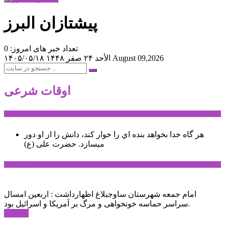
پیشتازان البرز
تعداد خبر های امروز: 0
August 09,2026
الأحد ۲۴ صفر ۱۴۴۸
۱۴۰۵/۰۵/۱۸
اوقات شرعی
سخن روز
هر گاه خدا بخواهد بنده اي را خوار كند، دانش را از او دور
میسازد.
حضرت علی (ع)
آخرین اخبار:
امام جمعه شهرستان ساوجبلاغ اظهارداشت : اربعین امسال
سراسر حماسه خونخواهی و مرگ بر آمریکا و اسرائیل بود.
ادامه ...