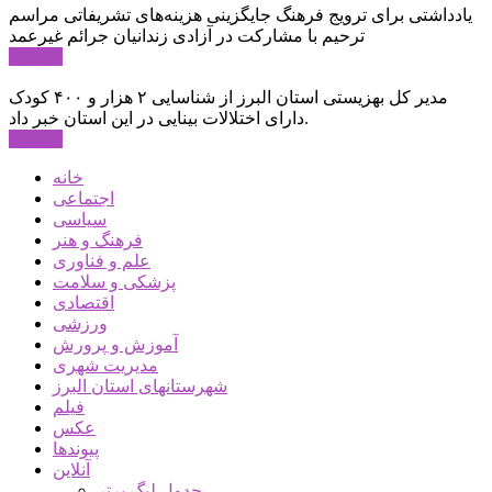
یادداشتی برای ترویج فرهنگ جایگزینی هزینه‌های تشریفاتی مراسم
ترحیم با مشارکت در آزادی زندانیان جرائم غیرعمد
ادامه ...
مدیر کل بهزیستی استان البرز از شناسایی ۲ هزار و ۴۰۰ کودک
دارای اختلالات بینایی در این استان خبر داد.
ادامه ...
خانه
اجتماعی
سیاسی
فرهنگ و هنر
علم و فناوری
پزشکی و سلامت
اقتصادی
ورزشی
آموزش و پرورش
مدیریت شهری
شهرستانهای استان البرز
فیلم
عکس
پیوندها
آنلاین
جدول لیگ برتر