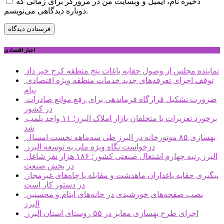
ذخیره نام، ایمیل و وبسایت من در مرورگر برای زمانی که
دوباره دیدگاهی می‌نویسم.
اخبار اقتصادی
نماینده مجلس از وصول حقابه باغات پنج منطقه کرج خبر داد
توقف اجرای تعرفه‌های جدید خدمات منطقه ویژه اقتصادی
پیام
ضرورت تشکیل قرارگاه فرماندهی برای رفع موانع صادرات
در کشور
برخورد تعزیرات با متخلفان بازار املاک البرز؛ ۱۱ واحد پلمب
شد
بهسازی ۸۵ موتورخانه در البرز طی سه‌ماهه نخست امسال
درخواست نگاه ویژه ملی به توسعه البرز
البرز رتبه چهارم اشتغال صنعتی کشور؛ ۱۸۶ هزار نفر شاغل
در بخش صنعت
پیگیری حقابه باغداران ماهدشت و مقابله با چاه‌های غیرمجاز
در دستور کار است
نصب صفحه‌های خورشیدی در خانه‌های ایتام و محسنین
البرز
اجرای طرح بهسازی معابر در ۵۵ روستای استان البرز