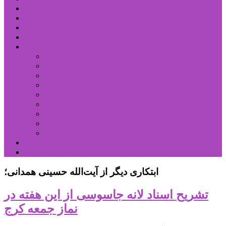
شهرستانهای استان البرز
فیلم
عکس
پیوندها
آنلاین
جدول لیگ برتر
ارز
قیمت طلا و سکه
بورس
قیمت خودرو داخلی
قیمت خودرو خارجی
قیمت تلویزیون
قیمت تبلت
قیمت موبایل
یادداشت
مرمت بنای تاریخی امامزاده هارون (ع) طالقان آغاز شد
ابتکاری دیگر از آیت‌الله حسینی همدانی؛
تشریح اسناد لانه جاسوسی از این هفته در
نماز جمعه کرج