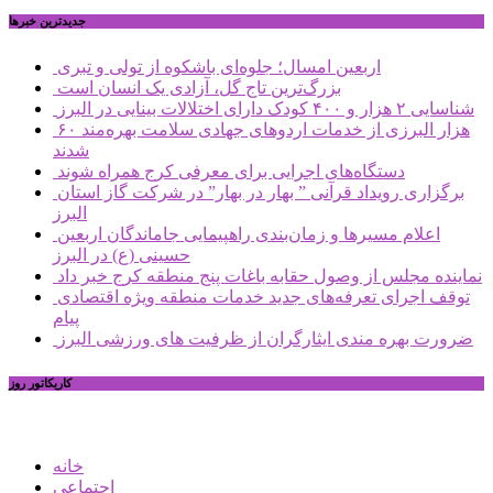
جديدترين خبرها
اربعین امسال؛ جلوه‌ای باشکوه از تولی و تبری
بزرگ‌ترین تاج گل، آزادی یک انسان است
شناسایی ۲ هزار و ۴۰۰ کودک دارای اختلالات بینایی در البرز
۶۰ هزار البرزی از خدمات اردوهای جهادی سلامت بهره‌مند
شدند
دستگاه‌های اجرایی برای معرفی کرج همراه شوند
برگزاری رویداد قرآنی ” بهار در بهار” در شرکت گاز استان
البرز
اعلام مسیرها و زمان‌بندی راهپیمایی جاماندگان اربعین
حسینی (ع) در البرز
نماینده مجلس از وصول حقابه باغات پنج منطقه کرج خبر داد
توقف اجرای تعرفه‌های جدید خدمات منطقه ویژه اقتصادی
پیام
ضرورت بهره مندی ایثارگران از ظرفیت های ورزشی البرز
کاریکاتور روز
خانه
اجتماعی