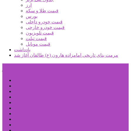
ارز
قیمت طلا و سکه
بورس
قیمت خودرو داخلی
قیمت خودرو خارجی
قیمت تلویزیون
قیمت تبلت
قیمت موبایل
یادداشت
مرمت بنای تاریخی امامزاده هارون (ع) طالقان آغاز شد
پیشتازان البرز
خانه
اجتماعی
سیاسی
فرهنگ و هنر
علم و فناوری
پزشکی و سلامت
اقتصادی
ورزشی
آموزش و پرورش
مدیریت شهری