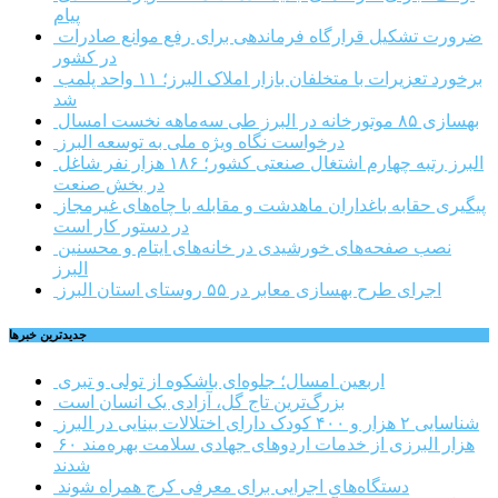
پیام
ضرورت تشکیل قرارگاه فرماندهی برای رفع موانع صادرات
در کشور
برخورد تعزیرات با متخلفان بازار املاک البرز؛ ۱۱ واحد پلمب
شد
بهسازی ۸۵ موتورخانه در البرز طی سه‌ماهه نخست امسال
درخواست نگاه ویژه ملی به توسعه البرز
البرز رتبه چهارم اشتغال صنعتی کشور؛ ۱۸۶ هزار نفر شاغل
در بخش صنعت
پیگیری حقابه باغداران ماهدشت و مقابله با چاه‌های غیرمجاز
در دستور کار است
نصب صفحه‌های خورشیدی در خانه‌های ایتام و محسنین
البرز
اجرای طرح بهسازی معابر در ۵۵ روستای استان البرز
جديدترين خبرها
اربعین امسال؛ جلوه‌ای باشکوه از تولی و تبری
بزرگ‌ترین تاج گل، آزادی یک انسان است
شناسایی ۲ هزار و ۴۰۰ کودک دارای اختلالات بینایی در البرز
۶۰ هزار البرزی از خدمات اردوهای جهادی سلامت بهره‌مند
شدند
دستگاه‌های اجرایی برای معرفی کرج همراه شوند