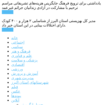
یادداشتی برای ترویج فرهنگ جایگزینی هزینه‌های تشریفاتی مراسم
ترحیم با مشارکت در آزادی زندانیان جرائم غیرعمد
ادامه ...
مدیر کل بهزیستی استان البرز از شناسایی ۲ هزار و ۴۰۰ کودک
دارای اختلالات بینایی در این استان خبر داد.
ادامه ...
خانه
اجتماعی
سیاسی
فرهنگ و هنر
علم و فناوری
پزشکی و سلامت
اقتصادی
ورزشی
آموزش و پرورش
مدیریت شهری
شهرستانهای استان البرز
فیلم
عکس
پیوندها
آنلاین
جدول لیگ برتر