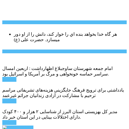
سخن روز
هر گاه خدا بخواهد بنده اي را خوار كند، دانش را از او دور
میسازد.
حضرت علی (ع)
آخرین اخبار:
امام جمعه شهرستان ساوجبلاغ اظهارداشت : اربعین امسال
سراسر حماسه خونخواهی و مرگ بر آمریکا و اسرائیل بود.
ادامه ...
یادداشتی برای ترویج فرهنگ جایگزینی هزینه‌های تشریفاتی مراسم
ترحیم با مشارکت در آزادی زندانیان جرائم غیرعمد
ادامه ...
مدیر کل بهزیستی استان البرز از شناسایی ۲ هزار و ۴۰۰ کودک
دارای اختلالات بینایی در این استان خبر داد.
ادامه ...