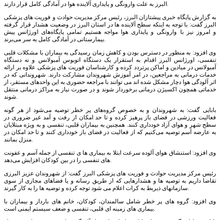
البرز به علت وارونگی و پایداری آلاینده هوا در آمادگی کامل قرار دارند.
به گزارش پایگاه خبری پیشتازان البرز، رئیس مرکز مدیریت حوادث و فوریت های پزشکی
البرز گفت: با توجه به اینکه سطح آلاینده ها در استان البرز در وضعیت هشدار قرار گرفته
و امروز نیز با وارونگی و پایداری هوا مواجه هستیم تمامی پایگاه‌های اورژانس پیش
بیمارستانی در آمادگی کامل به سر می‌برند.
وی افزود: به منظور در دسترس بودن و کاهش زمان رسیدگی به بیماران با مشکلات قلبی
تنفسی، اورژانس البرز اقدام به استقرار یک دستگاه اتوبوس آمبولانس و نه دستگاه
آمبولانس در میادین و اماکن پرتردد کرده و کارشناسان فوريت های پزشکی علاوه بر ارائه
خدمات درمانی به مراجعين، در امر آموزش شهروندان مشارکت دارند. شهروندانی که در
اثر آلودگی هوا دچار مشکل شده اند می توانند با مراجعه حضوری به این واحدهای مستقر، از
خدماتی همچون اکسیژن درمانی برخوردار شوند و در صورت نیاز به مراکز درمانی منتقل
شوند.
بابایی گفت: به شهروندان و به خصوص گروه‌های پر خطر توصیه می‌شود از هر گونه
فعالیت ورزشی در فضای باز پرهیز کرده و تا حد امکان از رفت و آمد غیر ضروری در
سطح شهر و هوای آزاد خودداری کنند. همچنین به بیماران قلبی، تنفسی و به ویژه مبتلایان
به عارضه آسم توصیه می‌کنیم که از فعالیت در فضای باز خودداری کنند و تا حد امکان در
منزل بمانند.
وی افزود: استنشاق هوای آلوده سرعت ابتلا به بیماری ها ی تنفسی از جمله آسم و عفونت
های تنفسی را در بین کودکان افزایش می‌دهد.
رئیس مرکز مدیریت حوادث و فوریت های پزشکی البرز گفت: از شهروندان عزیز البرزی
تقاضا داریم به توصیه ها و هشدارهایی که از طریق رسانه و یا فضاهای مجازی از سوی
سازمانهای ذیربط به کرات اعلام می شود توجه کرده و توصیه ها را به کار گیرند.
وی افزود: گروه های پر خطر شامل سالمندان، کودکان، خانم های باردار و بیماران با
بیماری های زمینه ای قلبی، تنفسی و ضعف سیستم ایمنی است.