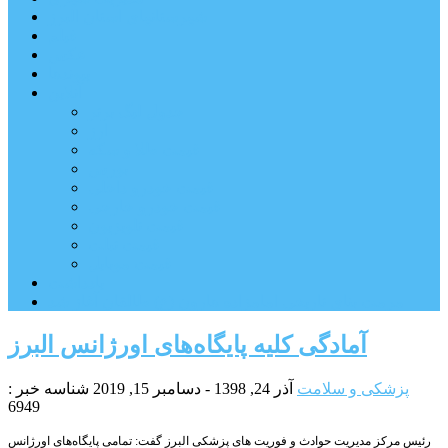
شهرستانهای استان البرز
فیلم
عکس
پیوندها
آنلاین
جدول لیگ برتر
ارز
قیمت طلا و سکه
بورس
قیمت خودرو داخلی
قیمت خودرو خارجی
قیمت تلویزیون
قیمت تبلت
قیمت موبایل
یادداشت
مرمت بنای تاریخی امامزاده هارون (ع) طالقان آغاز شد
آمادگی کلیه پایگاه‌های اورژانس البرز
پزشکی و سلامت
آذر 24, 1398 - دسامبر 15, 2019
شناسه خبر :
6949
رئیس مرکز مدیریت حوادث و فوریت های پزشکی البرز گفت: تمامی پایگاه‌های اورژانس