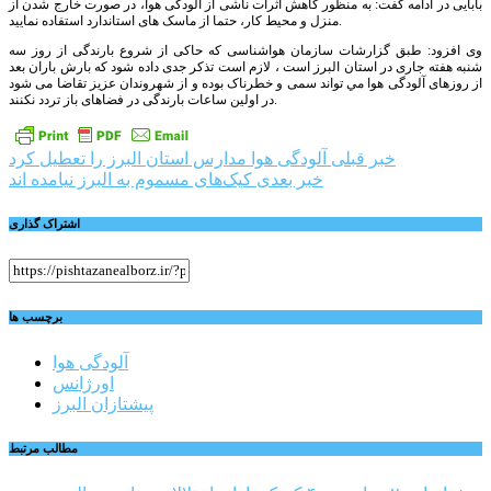
بابایی در ادامه گفت: به منظور کاهش اثرات ناشی از آلودگی هوا، در صورت خارج شدن از
منزل و محیط کار، حتما از ماسک های استاندارد استفاده نمایید.
وی افزود: طبق گزارشات سازمان هواشناسی که حاکی از شروع بارندگی از روز سه
شنبه هفته جاری در استان البرز است ، لازم است تذکر جدی داده شود که بارش باران بعد
از روزهای آلودگی هوا مي تواند سمی و خطرناک بوده و از شهروندان عزیز تقاضا می شود
در اولین ساعات بارندگی در فضاهای باز تردد نکنند.
راهبری
خبر قبلی
آلودگی هوا مدارس استان البرز را تعطیل کرد
خبر بعدی
کیک‌های مسموم به البرز نیامده اند
نوشته
اشتراک گذاری
برچسب ها
آلودگی هوا
اورژانس
پیشتازان البرز
مطالب مرتبط