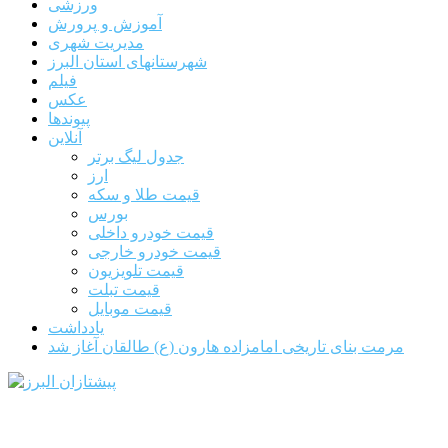
ورزشی
آموزش و پرورش
مدیریت شهری
شهرستانهای استان البرز
فیلم
عکس
پیوندها
آنلاین
جدول لیگ برتر
ارز
قیمت طلا و سکه
بورس
قیمت خودرو داخلی
قیمت خودرو خارجی
قیمت تلویزیون
قیمت تبلت
قیمت موبایل
یادداشت
مرمت بنای تاریخی امامزاده هارون (ع) طالقان آغاز شد