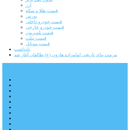
ارز
قیمت طلا و سکه
بورس
قیمت خودرو داخلی
قیمت خودرو خارجی
قیمت تلویزیون
قیمت تبلت
قیمت موبایل
یادداشت
مرمت بنای تاریخی امامزاده هارون (ع) طالقان آغاز شد
پیشتازان البرز
خانه
اجتماعی
سیاسی
فرهنگ و هنر
علم و فناوری
پزشکی و سلامت
اقتصادی
ورزشی
آموزش و پرورش
مدیریت شهری