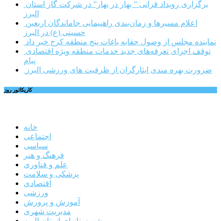
برگزاری رویداد قرآنی ” بهار در بهار” در شرکت گاز استان
البرز
اعلام مسیرها و زمان‌بندی راهپیمایی جاماندگان اربعین
حسینی (ع) در البرز
نماینده مجلس از وصول حقابه باغات پنج منطقه کرج خبر داد
توقف اجرای تعرفه‌های جدید خدمات منطقه ویژه اقتصادی
پیام
ضرورت بهره مندی ایثارگران از ظرفیت های ورزشی البرز
کاریکاتور روز
خانه
اجتماعی
سیاسی
فرهنگ و هنر
علم و فناوری
پزشکی و سلامت
اقتصادی
ورزشی
آموزش و پرورش
مدیریت شهری
شهرستانهای استان البرز