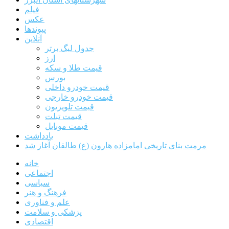
فیلم
عکس
پیوندها
آنلاین
جدول لیگ برتر
ارز
قیمت طلا و سکه
بورس
قیمت خودرو داخلی
قیمت خودرو خارجی
قیمت تلویزیون
قیمت تبلت
قیمت موبایل
یادداشت
مرمت بنای تاریخی امامزاده هارون (ع) طالقان آغاز شد
خانه
اجتماعی
سیاسی
فرهنگ و هنر
علم و فناوری
پزشکی و سلامت
اقتصادی