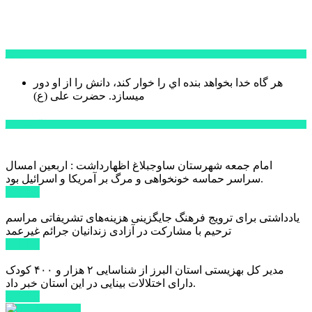
سخن روز
هر گاه خدا بخواهد بنده اي را خوار كند، دانش را از او دور
میسازد.
حضرت علی (ع)
آخرین اخبار:
امام جمعه شهرستان ساوجبلاغ اظهارداشت : اربعین امسال
سراسر حماسه خونخواهی و مرگ بر آمریکا و اسرائیل بود.
ادامه ...
یادداشتی برای ترویج فرهنگ جایگزینی هزینه‌های تشریفاتی مراسم
ترحیم با مشارکت در آزادی زندانیان جرائم غیرعمد
ادامه ...
مدیر کل بهزیستی استان البرز از شناسایی ۲ هزار و ۴۰۰ کودک
دارای اختلالات بینایی در این استان خبر داد.
ادامه ...