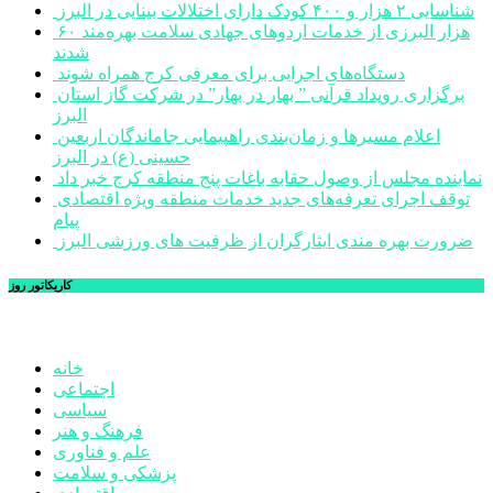
شناسایی ۲ هزار و ۴۰۰ کودک دارای اختلالات بینایی در البرز
۶۰ هزار البرزی از خدمات اردوهای جهادی سلامت بهره‌مند
شدند
دستگاه‌های اجرایی برای معرفی کرج همراه شوند
برگزاری رویداد قرآنی ” بهار در بهار” در شرکت گاز استان
البرز
اعلام مسیرها و زمان‌بندی راهپیمایی جاماندگان اربعین
حسینی (ع) در البرز
نماینده مجلس از وصول حقابه باغات پنج منطقه کرج خبر داد
توقف اجرای تعرفه‌های جدید خدمات منطقه ویژه اقتصادی
پیام
ضرورت بهره مندی ایثارگران از ظرفیت های ورزشی البرز
کاریکاتور روز
خانه
اجتماعی
سیاسی
فرهنگ و هنر
علم و فناوری
پزشکی و سلامت