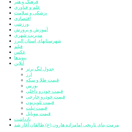
فرهنگ و هنر
علم و فناوری
پزشکی و سلامت
اقتصادی
ورزشی
آموزش و پرورش
مدیریت شهری
شهرستانهای استان البرز
فیلم
عکس
پیوندها
آنلاین
جدول لیگ برتر
ارز
قیمت طلا و سکه
بورس
قیمت خودرو داخلی
قیمت خودرو خارجی
قیمت تلویزیون
قیمت تبلت
قیمت موبایل
یادداشت
مرمت بنای تاریخی امامزاده هارون (ع) طالقان آغاز شد