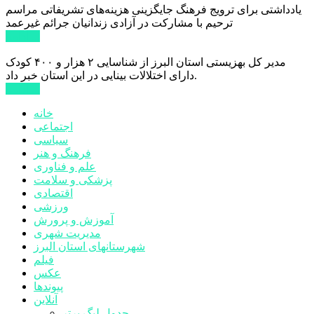
یادداشتی برای ترویج فرهنگ جایگزینی هزینه‌های تشریفاتی مراسم
ترحیم با مشارکت در آزادی زندانیان جرائم غیرعمد
ادامه ...
مدیر کل بهزیستی استان البرز از شناسایی ۲ هزار و ۴۰۰ کودک
دارای اختلالات بینایی در این استان خبر داد.
ادامه ...
خانه
اجتماعی
سیاسی
فرهنگ و هنر
علم و فناوری
پزشکی و سلامت
اقتصادی
ورزشی
آموزش و پرورش
مدیریت شهری
شهرستانهای استان البرز
فیلم
عکس
پیوندها
آنلاین
جدول لیگ برتر