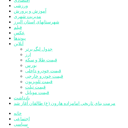
اقتصادی
ورزشی
آموزش و پرورش
مدیریت شهری
شهرستانهای استان البرز
فیلم
عکس
پیوندها
آنلاین
جدول لیگ برتر
ارز
قیمت طلا و سکه
بورس
قیمت خودرو داخلی
قیمت خودرو خارجی
قیمت تلویزیون
قیمت تبلت
قیمت موبایل
یادداشت
مرمت بنای تاریخی امامزاده هارون (ع) طالقان آغاز شد
خانه
اجتماعی
سیاسی