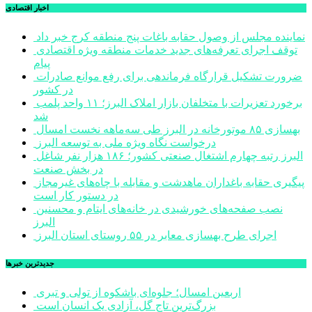
اخبار اقتصادی
نماینده مجلس از وصول حقابه باغات پنج منطقه کرج خبر داد
توقف اجرای تعرفه‌های جدید خدمات منطقه ویژه اقتصادی
پیام
ضرورت تشکیل قرارگاه فرماندهی برای رفع موانع صادرات
در کشور
برخورد تعزیرات با متخلفان بازار املاک البرز؛ ۱۱ واحد پلمب
شد
بهسازی ۸۵ موتورخانه در البرز طی سه‌ماهه نخست امسال
درخواست نگاه ویژه ملی به توسعه البرز
البرز رتبه چهارم اشتغال صنعتی کشور؛ ۱۸۶ هزار نفر شاغل
در بخش صنعت
پیگیری حقابه باغداران ماهدشت و مقابله با چاه‌های غیرمجاز
در دستور کار است
نصب صفحه‌های خورشیدی در خانه‌های ایتام و محسنین
البرز
اجرای طرح بهسازی معابر در ۵۵ روستای استان البرز
جديدترين خبرها
اربعین امسال؛ جلوه‌ای باشکوه از تولی و تبری
بزرگ‌ترین تاج گل، آزادی یک انسان است