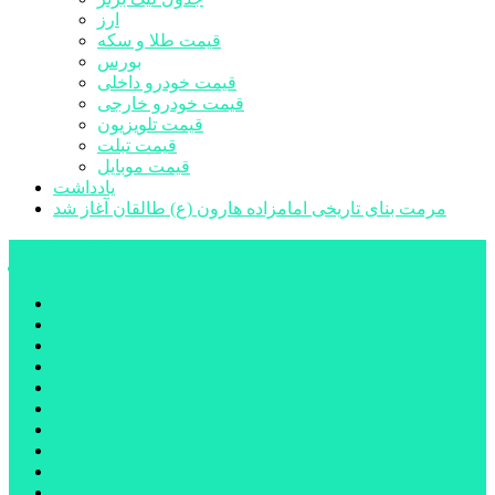
ارز
قیمت طلا و سکه
بورس
قیمت خودرو داخلی
قیمت خودرو خارجی
قیمت تلویزیون
قیمت تبلت
قیمت موبایل
یادداشت
مرمت بنای تاریخی امامزاده هارون (ع) طالقان آغاز شد
پیشتازان البرز
خانه
اجتماعی
سیاسی
فرهنگ و هنر
علم و فناوری
پزشکی و سلامت
اقتصادی
ورزشی
آموزش و پرورش
مدیریت شهری