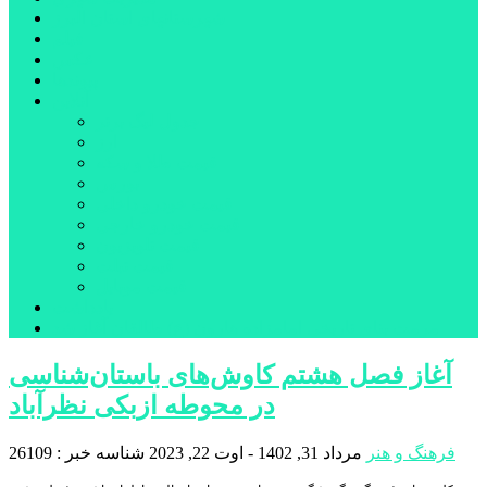
شهرستانهای استان البرز
فیلم
عکس
پیوندها
آنلاین
جدول لیگ برتر
ارز
قیمت طلا و سکه
بورس
قیمت خودرو داخلی
قیمت خودرو خارجی
قیمت تلویزیون
قیمت تبلت
قیمت موبایل
یادداشت
مرمت بنای تاریخی امامزاده هارون (ع) طالقان آغاز شد
آغاز فصل هشتم کاوش‌های باستان‌شناسی
در محوطه ازبکی نظرآباد
فرهنگ و هنر
مرداد 31, 1402 - اوت 22, 2023
شناسه خبر : 26109