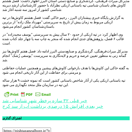
مدیرکل میراث فرهنگی، گردشگری و صنایع دستی استان البرز اظهار داشت: فصل هشتم
کاوش های باستان شناسی تپه باستانی ازبکی نظرآباد با حضور کارشناسان ارشد دیرینه
شناسی کشور از امروز سه شنبه آغاز شد.
به گزارش پایگاه خبری پیشتازان البرز ، رحیم خاکی گفت: فصل هشتم کاوش‌ها در تپه
ازبکی مربوط به زمان پیش از تاریخ به سرپرستی “مهرداد ملک زاده” از برترین
باستان‌شناسان کشور انجام می‌شود.
وی اظهار کرد: در تپه ازبکی از حدود ۲۰ سال پیش به سرپرستی “یوسف مجیدزاده” در
قالب ۶ فصل، پژوهش‌های جدی انجام شده که منجر به چاپ سه یا چهار جلد کتاب شده
است.
مدیرکل میراث‌فرهنگی، گردشگری و صنایع‌دستی البرز ادامه داد: فصل هفتم کاوش‌ها نیز
گمانه زنی به منظور تعیین عرصه و حریم و لایه‌نگاری به سرپرست “یوسفی زُشک” انجام
شد.
به گفته خاکی این کاوش‌ها با هدف بازخوانی کاوش‌های پیشین و همچنین عملیات حفاظتی
و مرمتی برای حفاظت از این آثار تاریخی انجام می شود.
تپه باستانی ازبکی یکی از آثار شاخص باستانی کشور است که نمونه خشت ۹ هزار ساله
این تپه در سازمان ملل متحد نگهداری می شود.
راهبری
خبر قبلی
۳۲ سازه پرخطر شهر شناسایی شد
خبر بعدی
افزایش ۱۵ درصدی برداشت آب از سد کرج
نوشته
اشتراک گذاری