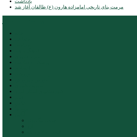
یادداشت
مرمت بنای تاریخی امامزاده هارون (ع) طالقان آغاز شد
پیشتازان البرز
خانه
اجتماعی
سیاسی
فرهنگ و هنر
علم و فناوری
پزشکی و سلامت
اقتصادی
ورزشی
آموزش و پرورش
مدیریت شهری
شهرستانهای استان البرز
فیلم
عکس
پیوندها
آنلاین
جدول لیگ برتر
ارز
قیمت طلا و سکه