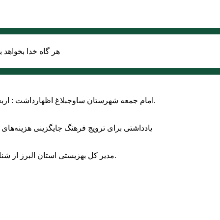
هر گاه خدا بخواهد ب
امام جمعه شهرستان ساوجبلاغ اظهارداشت : اربعین امسال سراسر حماسه خونخواهی و مرگ بر آمریکا و اسرائیل بود.
یادداشتی برای ترویج فرهنگ جایگزینی هزینه‌های
مدیر کل بهزیستی استان البرز از شناسایی ۲ هزار و ۴۰۰ کودک دارای اختلالات بینایی در این استان خبر داد.