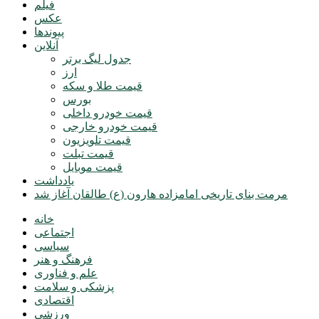
فیلم
عکس
پیوندها
آنلاین
جدول لیگ برتر
ارز
قیمت طلا و سکه
بورس
قیمت خودرو داخلی
قیمت خودرو خارجی
قیمت تلویزیون
قیمت تبلت
قیمت موبایل
یادداشت
مرمت بنای تاریخی امامزاده هارون (ع) طالقان آغاز شد
خانه
اجتماعی
سیاسی
فرهنگ و هنر
علم و فناوری
پزشکی و سلامت
اقتصادی
ورزشی