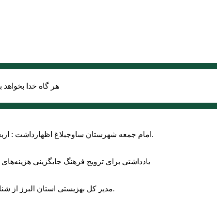
هر گاه خدا بخواهد ب
امام جمعه شهرستان ساوجبلاغ اظهارداشت : اربعین امسال سراسر حماسه خونخواهی و مرگ بر آمریکا و اسرائیل بود.
یادداشتی برای ترویج فرهنگ جایگزینی هزینه‌های
مدیر کل بهزیستی استان البرز از شناسایی ۲ هزار و ۴۰۰ کودک دارای اختلالات بینایی در این استان خبر داد.