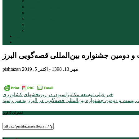
بورس
قیمت خودرو داخلی
قیمت خودرو خارجی
قیمت تلویزیون
قیمت تبلت
قیمت موبایل
یادداشت
مرمت بنای تاریخی امامزاده هارون (ع) طالقان آغاز شد
 و دومین جشنواره بین‌المللی قصه‌گویی البرز
مهر 13, 1398 - اکتبر 5, 2019
pishtazan
راهبری
خبر قبلی
توسعه مکانیزاسیون در زیربخشهای کشاورزی
بیست و دومین جشنواره بین‌المللی قصه‌گویی در البرز به سر رسید
نوشته
اشتراک گذاری