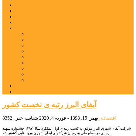
شهرستانهای استان البرز
فیلم
عکس
پیوندها
آنلاین
جدول لیگ برتر
ارز
قیمت طلا و سکه
بورس
قیمت خودرو داخلی
قیمت خودرو خارجی
قیمت تلویزیون
قیمت تبلت
قیمت موبایل
یادداشت
مرمت بنای تاریخی امامزاده هارون (ع) طالقان آغاز شد
آبفای البرز رتبه ی نخست کشور
اقتصادی
بهمن 15, 1398 - فوریه 4, 2020
شناسه خبر : 8352
شرکت آبفای شهری البرز موفق به کسب رتبه ی اول عملکرد سال ۱۳۹۷ جشنواره شهید
رجایی درسطح ملی ودرمیان شرکتهای آبفای شهری وروستایی کشور شد.