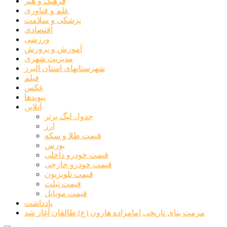
فرهنگ و هنر
علم و فناوری
پزشکی و سلامت
اقتصادی
ورزشی
آموزش و پرورش
مدیریت شهری
شهرستانهای استان البرز
فیلم
عکس
پیوندها
آنلاین
جدول لیگ برتر
ارز
قیمت طلا و سکه
بورس
قیمت خودرو داخلی
قیمت خودرو خارجی
قیمت تلویزیون
قیمت تبلت
قیمت موبایل
یادداشت
مرمت بنای تاریخی امامزاده هارون (ع) طالقان آغاز شد