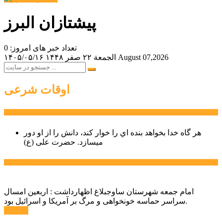
پیشتازان البرز
تعداد خبر های امروز: 0
August 07,2026
الجمعة ۲۲ صفر ۱۴۴۸
۱۴۰۵/۰۵/۱۶
اوقات شرعی
سخن روز
هر گاه خدا بخواهد بنده اي را خوار كند، دانش را از او دور
میسازد.
حضرت علی (ع)
آخرین اخبار:
امام جمعه شهرستان ساوجبلاغ اظهارداشت : اربعین امسال
سراسر حماسه خونخواهی و مرگ بر آمریکا و اسرائیل بود.
ادامه ...