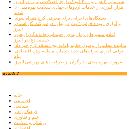
شناسایی ۲ هزار و ۴۰۰ کودک دارای اختلالات بینایی در البرز
۶۰ هزار البرزی از خدمات اردوهای جهادی سلامت بهره‌مند
شدند
دستگاه‌های اجرایی برای معرفی کرج همراه شوند
برگزاری رویداد قرآنی ” بهار در بهار” در شرکت گاز استان
البرز
اعلام مسیرها و زمان‌بندی راهپیمایی جاماندگان اربعین
حسینی (ع) در البرز
نماینده مجلس از وصول حقابه باغات پنج منطقه کرج خبر داد
توقف اجرای تعرفه‌های جدید خدمات منطقه ویژه اقتصادی
پیام
ضرورت بهره مندی ایثارگران از ظرفیت های ورزشی البرز
کاریکاتور روز
خانه
اجتماعی
سیاسی
فرهنگ و هنر
علم و فناوری
پزشکی و سلامت
اقتصادی