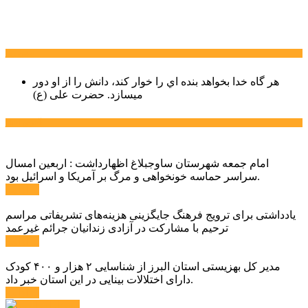
سخن روز
هر گاه خدا بخواهد بنده اي را خوار كند، دانش را از او دور
میسازد.
حضرت علی (ع)
آخرین اخبار:
امام جمعه شهرستان ساوجبلاغ اظهارداشت : اربعین امسال
سراسر حماسه خونخواهی و مرگ بر آمریکا و اسرائیل بود.
ادامه ...
یادداشتی برای ترویج فرهنگ جایگزینی هزینه‌های تشریفاتی مراسم
ترحیم با مشارکت در آزادی زندانیان جرائم غیرعمد
ادامه ...
مدیر کل بهزیستی استان البرز از شناسایی ۲ هزار و ۴۰۰ کودک
دارای اختلالات بینایی در این استان خبر داد.
ادامه ...