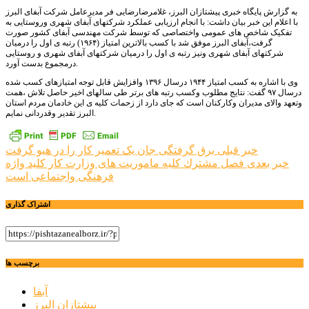
به گزارش پایگاه خبری پیشتازان البرز، غلامرضارضایی فر مدیرعامل شرکت آبفای البرز
با اعلام این خبر بیان داشت: با انجام ارزیابی عملکرد شرکتهای آبفای شهری وروستایی به
تفکیک شاخص های عمومی واختصاصی که توسط شرکت مهندسی آبفای کشور صورت
گرفت،آبفای البرز موفق شد با کسب بالاترین امتیاز (۱۹۶۴) رتبه ی اول را درمیان
شرکتهای آبفای شهری ونیز رتبه ی اول را درمیان شرکتهای آبفای شهری و روستایی
درمجموع بدست آورد.
وی با اشاره به کسب امتیاز ۱۹۴۴ درسال ۱۳۹۶ وافزایش قابل توجه امتیازهای کسب شده
درسال ۹۷ گفت: نتایج مطلوب وکسب رتبه های برتر طی سالهای اخیر حاصل تلاش ،همت
وتعهد والای مدیران وکارکنان است که جای دارد از زحمات کلیه ی این خادمان مردم استان
البرز تقدیر وقدردانی نمایم.
راهبری
خبر قبلی
برق گرفتگی جان یک تعمیر کار را در هیو گرفت
خبر بعدی
فصل مشترك كليه ماموريت های وزارت كار كليد واژه
نوشته
فرهنگی واجتماعی است
اشتراک گذاری
برچسب ها
آبفا
پیشتازان البرز