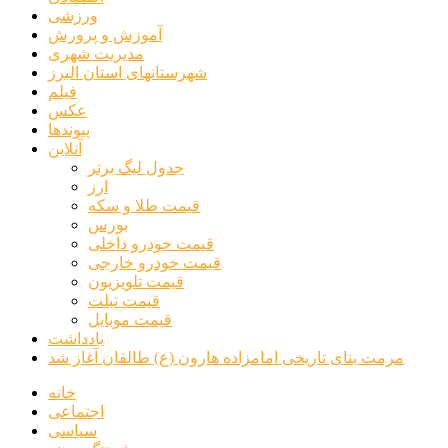
ورزشی
آموزش و پرورش
مدیریت شهری
شهرستانهای استان البرز
فیلم
عکس
پیوندها
آنلاین
جدول لیگ برتر
ارز
قیمت طلا و سکه
بورس
قیمت خودرو داخلی
قیمت خودرو خارجی
قیمت تلویزیون
قیمت تبلت
قیمت موبایل
یادداشت
مرمت بنای تاریخی امامزاده هارون (ع) طالقان آغاز شد
خانه
اجتماعی
سیاسی