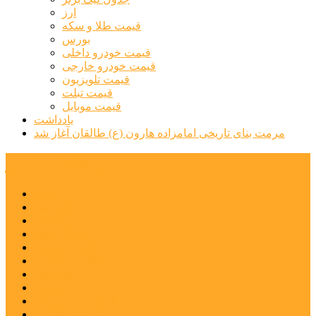
ارز
قیمت طلا و سکه
بورس
قیمت خودرو داخلی
قیمت خودرو خارجی
قیمت تلویزیون
قیمت تبلت
قیمت موبایل
یادداشت
مرمت بنای تاریخی امامزاده هارون (ع) طالقان آغاز شد
پیشتازان البرز
خانه
اجتماعی
سیاسی
فرهنگ و هنر
علم و فناوری
پزشکی و سلامت
اقتصادی
ورزشی
آموزش و پرورش
مدیریت شهری