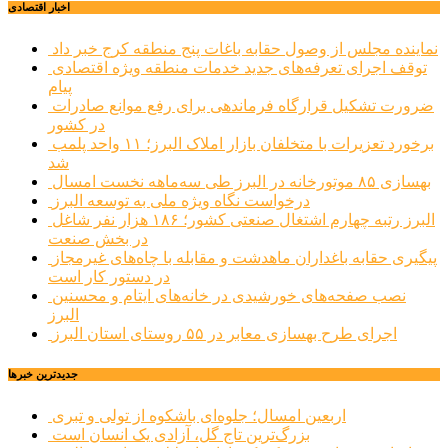
اخبار اقتصادی
نماینده مجلس از وصول حقابه باغات پنج منطقه کرج خبر داد
توقف اجرای تعرفه‌های جدید خدمات منطقه ویژه اقتصادی
پیام
ضرورت تشکیل قرارگاه فرماندهی برای رفع موانع صادرات
در کشور
برخورد تعزیرات با متخلفان بازار املاک البرز؛ ۱۱ واحد پلمب
شد
بهسازی ۸۵ موتورخانه در البرز طی سه‌ماهه نخست امسال
درخواست نگاه ویژه ملی به توسعه البرز
البرز رتبه چهارم اشتغال صنعتی کشور؛ ۱۸۶ هزار نفر شاغل
در بخش صنعت
پیگیری حقابه باغداران ماهدشت و مقابله با چاه‌های غیرمجاز
در دستور کار است
نصب صفحه‌های خورشیدی در خانه‌های ایتام و محسنین
البرز
اجرای طرح بهسازی معابر در ۵۵ روستای استان البرز
جديدترين خبرها
اربعین امسال؛ جلوه‌ای باشکوه از تولی و تبری
بزرگ‌ترین تاج گل، آزادی یک انسان است