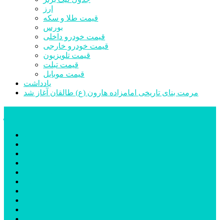
ارز
قیمت طلا و سکه
بورس
قیمت خودرو داخلی
قیمت خودرو خارجی
قیمت تلویزیون
قیمت تبلت
قیمت موبایل
یادداشت
مرمت بنای تاریخی امامزاده هارون (ع) طالقان آغاز شد
پیشتازان البرز
خانه
اجتماعی
سیاسی
فرهنگ و هنر
علم و فناوری
پزشکی و سلامت
اقتصادی
ورزشی
آموزش و پرورش
مدیریت شهری