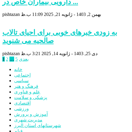
دارویی بیماران خاص در ...
بهمن 2, 1403 - ژانویه 21, 2025
11:09 ب.ظ
pishtazan
به زودی خبرهای خوبی برای احیای تالاب
صالحیه می شنوید
دی 25, 1403 - ژانویه 14, 2025
3:21 ب.ظ
pishtazan
صفحه‌بندی
بعدی
5
…
2
1
نوشته‌ها
خانه
اجتماعی
سیاسی
فرهنگ و هنر
علم و فناوری
پزشکی و سلامت
اقتصادی
ورزشی
آموزش و پرورش
مدیریت شهری
شهرستانهای استان البرز
فیلم