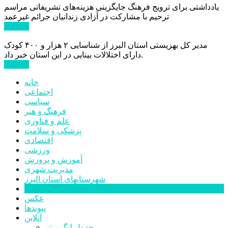
یادداشتی برای ترویج فرهنگ جایگزینی هزینه‌های تشریفاتی مراسم
ترحیم با مشارکت در آزادی زندانیان جرائم غیرعمد
ادامه ...
مدیر کل بهزیستی استان البرز از شناسایی ۲ هزار و ۴۰۰ کودک
دارای اختلالات بینایی در این استان خبر داد.
ادامه ...
خانه
اجتماعی
سیاسی
فرهنگ و هنر
علم و فناوری
پزشکی و سلامت
اقتصادی
ورزشی
آموزش و پرورش
مدیریت شهری
شهرستانهای استان البرز
فیلم
عکس
پیوندها
آنلاین
جدول لیگ برتر