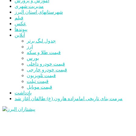
آموزش و پرورش
مدیریت شهری
شهرستانهای استان البرز
فیلم
عکس
پیوندها
آنلاین
جدول لیگ برتر
ارز
قیمت طلا و سکه
بورس
قیمت خودرو داخلی
قیمت خودرو خارجی
قیمت تلویزیون
قیمت تبلت
قیمت موبایل
یادداشت
مرمت بنای تاریخی امامزاده هارون (ع) طالقان آغاز شد