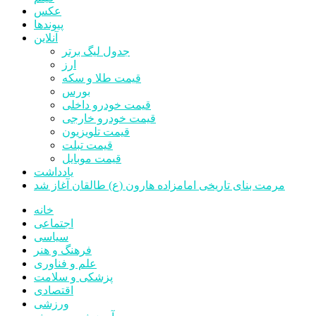
عکس
پیوندها
آنلاین
جدول لیگ برتر
ارز
قیمت طلا و سکه
بورس
قیمت خودرو داخلی
قیمت خودرو خارجی
قیمت تلویزیون
قیمت تبلت
قیمت موبایل
یادداشت
مرمت بنای تاریخی امامزاده هارون (ع) طالقان آغاز شد
خانه
اجتماعی
سیاسی
فرهنگ و هنر
علم و فناوری
پزشکی و سلامت
اقتصادی
ورزشی