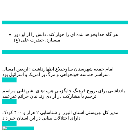
سخن روز
هر گاه خدا بخواهد بنده اي را خوار كند، دانش را از او دور
میسازد.
حضرت علی (ع)
آخرین اخبار:
امام جمعه شهرستان ساوجبلاغ اظهارداشت : اربعین امسال
سراسر حماسه خونخواهی و مرگ بر آمریکا و اسرائیل بود.
ادامه ...
یادداشتی برای ترویج فرهنگ جایگزینی هزینه‌های تشریفاتی مراسم
ترحیم با مشارکت در آزادی زندانیان جرائم غیرعمد
ادامه ...
مدیر کل بهزیستی استان البرز از شناسایی ۲ هزار و ۴۰۰ کودک
دارای اختلالات بینایی در این استان خبر داد.
ادامه ...