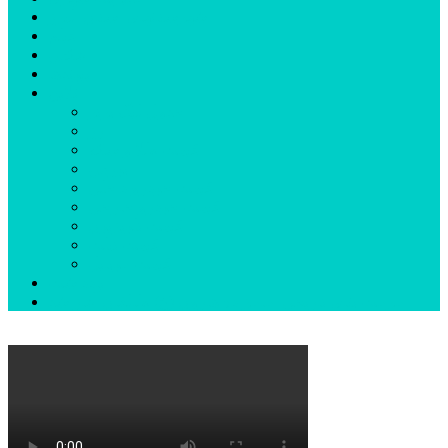
شهرستانهای استان البرز
فیلم
عکس
پیوندها
آنلاین
جدول لیگ برتر
ارز
قیمت طلا و سکه
بورس
قیمت خودرو داخلی
قیمت خودرو خارجی
قیمت تلویزیون
قیمت تبلت
قیمت موبایل
یادداشت
مرمت بنای تاریخی امامزاده هارون (ع) طالقان آغاز شد