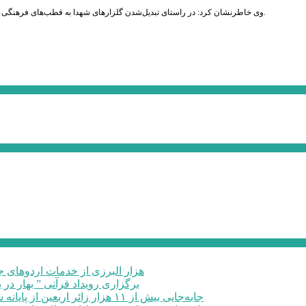
وی خاطرنشان کرد: در راستای تبدیل‌شدن گلزارهای شهدا به قطب‌های فرهنگی پروژه‌ای در گلزار شهدای امام زاده محمد آغاز شده که تا شهریور ماه به بهره‌برداری می‌رسد.
۶۰ هزار البرزی از خدمات اردوهای
برگزاری رویداد قرآنی ” بهار در 
جابه‌جایی بیش از ۱۱ هزار زائر اربعین از پایانه شهید کلانتری کرج به مرزهای ...