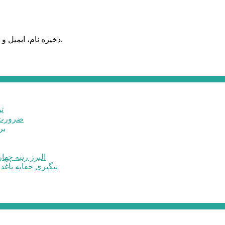
ذخیره نام، ایمیل و وبسایت من در مرورگر برای زمانی که دوباره دیدگاهی می‌نویسم.
ت
ضرورت ت
برخ
البرز رتبه چهارم اشتغال 
پیگیری حقابه باغد