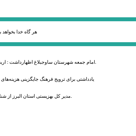
هر گاه خدا بخواهد ب
امام جمعه شهرستان ساوجبلاغ اظهارداشت : اربعین امسال سراسر حماسه خونخواهی و مرگ بر آمریکا و اسرائیل بود.
یادداشتی برای ترویج فرهنگ جایگزینی هزینه‌های
مدیر کل بهزیستی استان البرز از شناسایی ۲ هزار و ۴۰۰ کودک دارای اختلالات بینایی در این استان خبر داد.