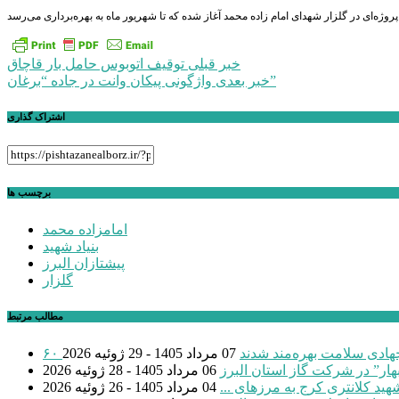
راهبری
خبر قبلی
توقیف اتوبوس حامل بار قاچاق
واژگونی پیکان وانت در جاده “برغان”
خبر بعدی
نوشته
اشتراک گذاری
برچسب ها
امامزاده محمد
بنیاد شهید
پیشتازان البرز
گلزار
مطالب مرتبط
 جهادی سلامت بهره‌مند شدند
07 مرداد 1405 - 29 ژوئیه 2026
بهار” در شرکت گاز استان البرز
06 مرداد 1405 - 28 ژوئیه 2026
04 مرداد 1405 - 26 ژوئیه 2026