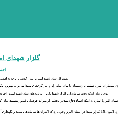
گلزار شهدای ام
اجت
مدیرکل بنیاد شهید استان البرز گفت: با توجه به اهمیت ترویج فرهنگ ایثار و شهادت گلزار شهدای امام زاده محمد به قطب فرهنگی تبدیل می‌شود.
 پیشتازان البرز، سلیمان رستمیان با بیان اینکه راه و ایثارگری‌های شهدا می‌تواند بهترین الگو
وی با بیان اینکه بحث ساماندگی گلزار شهدا یکی از برنامه‌های بنیاد شهید است، افزود: در راستای تحقق فرمایشات امام خمینی (ره) که گلزارهای شهدا باید به زیارتگاه تبدیل شود.
استان البرزبا اشاره به اینکه اسناد دفاع مقدس بخشی از میراث فرهنگی کشور هستند، بیان
رستمیان تصریح کرد: اکنون 158 گلزار شهدا در استان البرز وجود دارد که اکثر آن‌ها ساماندهی شد