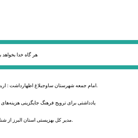
هر گاه خدا بخواهد ب
امام جمعه شهرستان ساوجبلاغ اظهارداشت : اربعین امسال سراسر حماسه خونخواهی و مرگ بر آمریکا و اسرائیل بود.
یادداشتی برای ترویج فرهنگ جایگزینی هزینه‌های
مدیر کل بهزیستی استان البرز از شناسایی ۲ هزار و ۴۰۰ کودک دارای اختلالات بینایی در این استان خبر داد.