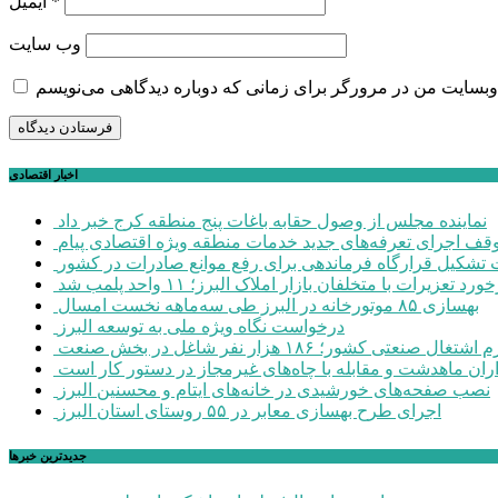
*
ایمیل
وب‌ سایت
اخبار اقتصادی
نماینده مجلس از وصول حقابه باغات پنج منطقه کرج خبر داد
وقف اجرای تعرفه‌های جدید خدمات منطقه ویژه اقتصادی پیام
شکیل قرارگاه فرماندهی برای رفع موانع صادرات در کشور
ورد تعزیرات با متخلفان بازار املاک البرز؛ ۱۱ واحد پلمب شد
بهسازی ۸۵ موتورخانه در البرز طی سه‌ماهه نخست امسال
درخواست نگاه ویژه ملی به توسعه البرز
صنعتی کشور؛ ۱۸۶ هزار نفر شاغل در بخش صنعت
اران ماهدشت و مقابله با چاه‌های غیرمجاز در دستور کار است
نصب صفحه‌های خورشیدی در خانه‌های ایتام و محسنین البرز
اجرای طرح بهسازی معابر در ۵۵ روستای استان البرز
جديدترين خبرها