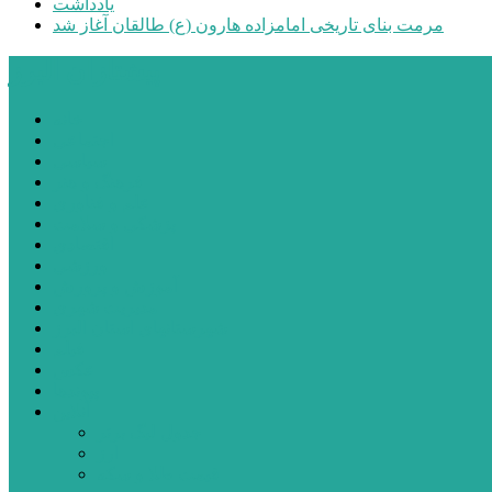
یادداشت
مرمت بنای تاریخی امامزاده هارون (ع) طالقان آغاز شد
پیشتازان البرز
خانه
اجتماعی
سیاسی
فرهنگ و هنر
علم و فناوری
پزشکی و سلامت
اقتصادی
ورزشی
آموزش و پرورش
مدیریت شهری
شهرستانهای استان البرز
فیلم
عکس
پیوندها
آنلاین
جدول لیگ برتر
ارز
قیمت طلا و سکه