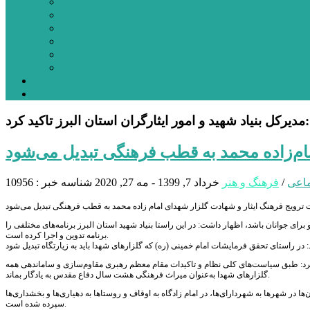
بورس
قیمت خودرو داخلی
قیمت خودرو خارجی
قیمت تلویزیون
قیمت تبلت
قیمت موبایل
یادداشت
مرمت بنای تاریخی امامزاده هارون (ع) طالقان آغاز شد
مدیرکل بنیاد شهید و امور ایثارگران استان البرز تاکید کرد:
ام‌زاده محمد به قطب فرهنگی تبدیل می‌شود
ماعی
/
فرهنگ و هنر
خرداد 7, 1399 - مه 27, 2020
شناسه خبر : 10956
 برای جوانان باشد، اظهار داشت: در این راستا بنیاد شهید استان البرز برنامه‌های مختلفی را
برنامه تدوین و اجرا کرده است.
 کرد: طبق سیاست‌های کلی نظام و تاکیدات مقام معظم رهبری مقاوم‌سازی و ساماندهی همه
گلزارهای شهدا به‌عنوان میراث فرهنگی هشت سال دفاع مقدس به یادگار بماند.
ند و نگهداری آن‌ها در شهرها به شهردارای‌ها، در امام زادگاه به اوقاف و روستاها به دهیاری‌ها و بخشداری‌ها
سپرده شده است.