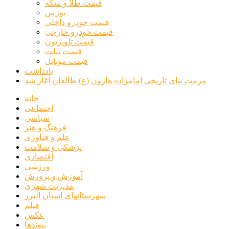
قیمت طلا و سکه
بورس
قیمت خودرو داخلی
قیمت خودرو خارجی
قیمت تلویزیون
قیمت تبلت
قیمت موبایل
یادداشت
مرمت بنای تاریخی امامزاده هارون (ع) طالقان آغاز شد
خانه
اجتماعی
سیاسی
فرهنگ و هنر
علم و فناوری
پزشکی و سلامت
اقتصادی
ورزشی
آموزش و پرورش
مدیریت شهری
شهرستانهای استان البرز
فیلم
عکس
پیوندها