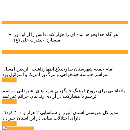
سخن روز
هر گاه خدا بخواهد بنده اي را خوار كند، دانش را از او دور
میسازد.
حضرت علی (ع)
آخرین اخبار:
امام جمعه شهرستان ساوجبلاغ اظهارداشت : اربعین امسال
سراسر حماسه خونخواهی و مرگ بر آمریکا و اسرائیل بود.
ادامه ...
یادداشتی برای ترویج فرهنگ جایگزینی هزینه‌های تشریفاتی مراسم
ترحیم با مشارکت در آزادی زندانیان جرائم غیرعمد
ادامه ...
مدیر کل بهزیستی استان البرز از شناسایی ۲ هزار و ۴۰۰ کودک
دارای اختلالات بینایی در این استان خبر داد.
ادامه ...