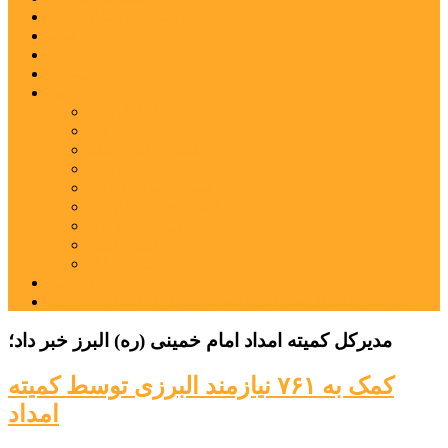
شهرستانهای استان البرز
فیلم
عکس
پیوندها
آنلاین
جدول لیگ برتر
ارز
قیمت طلا و سکه
بورس
قیمت خودرو داخلی
قیمت خودرو خارجی
قیمت تلویزیون
قیمت تبلت
قیمت موبایل
یادداشت
مرمت بنای تاریخی امامزاده هارون (ع) طالقان آغاز شد
مدیرکل کمیته امداد امام خمینی (ره) البرز خبر داد؛
کمک به ۷۶۱ نیازمند البرزی توسط کمیته
امداد