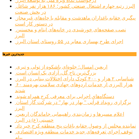
درخواست نگاه ویژه ملی به توسعه البرز
البرز رتبه چهارم اشتغال صنعتی کشور؛ ۱۸۶ هزار نفر شاغل
در بخش صنعت
پیگیری حقابه باغداران ماهدشت و مقابله با چاه‌های غیرمجاز
در دستور کار است
نصب صفحه‌های خورشیدی در خانه‌های ایتام و محسنین
البرز
اجرای طرح بهسازی معابر در ۵۵ روستای استان البرز
جديدترين خبرها
اربعین امسال؛ جلوه‌ای باشکوه از تولی و تبری
بزرگ‌ترین تاج گل، آزادی یک انسان است
شناسایی ۲ هزار و ۴۰۰ کودک دارای اختلالات بینایی در البرز
۶۰ هزار البرزی از خدمات اردوهای جهادی سلامت بهره‌مند
شدند
دستگاه‌های اجرایی برای معرفی کرج همراه شوند
برگزاری رویداد قرآنی ” بهار در بهار” در شرکت گاز استان
البرز
اعلام مسیرها و زمان‌بندی راهپیمایی جاماندگان اربعین
حسینی (ع) در البرز
نماینده مجلس از وصول حقابه باغات پنج منطقه کرج خبر داد
توقف اجرای تعرفه‌های جدید خدمات منطقه ویژه اقتصادی
پیام