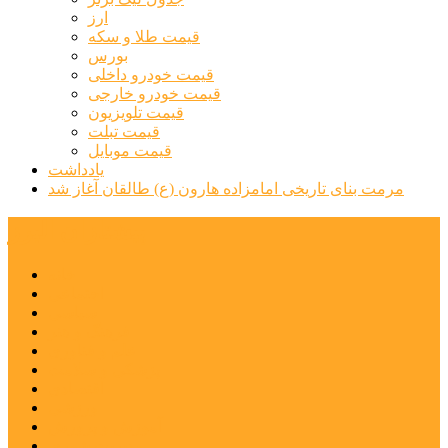
ارز
قیمت طلا و سکه
بورس
قیمت خودرو داخلی
قیمت خودرو خارجی
قیمت تلویزیون
قیمت تبلت
قیمت موبایل
یادداشت
مرمت بنای تاریخی امامزاده هارون (ع) طالقان آغاز شد
پیشتازان البرز
خانه
اجتماعی
سیاسی
فرهنگ و هنر
علم و فناوری
پزشکی و سلامت
اقتصادی
ورزشی
آموزش و پرورش
مدیریت شهری