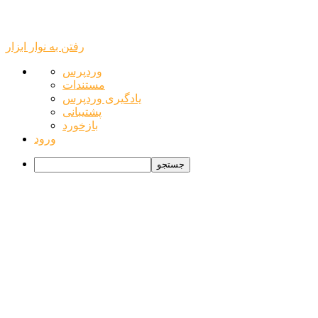
رفتن به نوار ابزار
درباره
وردپرس
وردپرس
مستندات
یادگیری وردپرس
پشتیبانی
بازخورد
ورود
جستجو