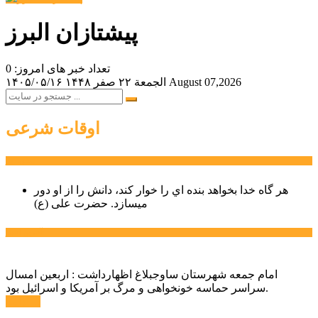
پیشتازان البرز
تعداد خبر های امروز: 0
August 07,2026
الجمعة ۲۲ صفر ۱۴۴۸
۱۴۰۵/۰۵/۱۶
اوقات شرعی
سخن روز
هر گاه خدا بخواهد بنده اي را خوار كند، دانش را از او دور
میسازد.
حضرت علی (ع)
آخرین اخبار:
امام جمعه شهرستان ساوجبلاغ اظهارداشت : اربعین امسال
سراسر حماسه خونخواهی و مرگ بر آمریکا و اسرائیل بود.
ادامه ...