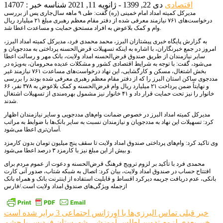
اقتصادی
دی 22, 1399 - ژانویه 11, 2021
شناسه خبر : 14707
مدیرکل کمیته امداد امام خمینی (ره) گفت: طی ۹ ماهه سال‌جاری پس از بررسی
درخواست‌های ۷۶۱ نیازمند معرفی شده از دفتر مقام معظم رهبری مبلغ ۲۱ میلیارد ریال
وام و کمک بلاعوض به افراد مستحق حمایت و مساعدت اعطا شد.
به گزارش پایگاه خبری پیشتازان البرز، محمد محمدی فرد، مدیرکل کمیته امداد البرز،
امروز در جمع خبرنگاران، با اشاره به اینکه تسهیلات قرض‌الحسنه پرداختی به مددجویان و
سایر نیازمندان از طریق صندوق قرض‌الحسنه امداد ولایت، بانک مهر و رسالت اعطا
می‌شود، گفت: با توجه به شرایط اقتصادی کشور و مشکلات عدیده محرومان، به‌ویژه در
بخش اشتغال، مسکن و کارگشایی، این نهاد درخواست‌های مساعدت ۷۶۱ نیازمند غیر
مددجوی ساکن استان البرز را که از دفتر مقام معظم رهبری معرفی شده بودند را بررسی
و نهایتاً ضمن پرداخت ۲۱ میلیارد ریال وام قرض‌الحسنه و کمک بلاعوض به ۳۷۸ نفر، ۶۶
خانوار را نیز تحت حمایت قرار داد و ۴۱ خانوار نیز مشمول بهره‌مندی از تسهیلات اشتغال
شدند.
مدیرکل کمیته امداد البرز در خصوص ضمانت وام‌های مددجویی و سایر نیازمندان اظهار
کرد: تسهیلات این نهاد به مددجویان و نیازمندان نسبت به سایر بانک‌ها با ضوابط به مراتب
آسان‌تری اعطا می‌شود.
وی تاکید کرد: وام‌های پرداختی صندوق امداد ولایت تا سقف پنج میلیون تومان بدون کارمزد
و بیش از این مبلغ نیز با کارمزد ۳ درصد اعطا می‌شود.
محمدی فرد با تأکید بر لزوم ترویج فرهنگ قرض‌الحسنه و دعوت از عموم مردم برای
افتتاح حساب در صندوق امداد ولایت، بیان کرد: اتصال به شبکه شتاب، صدور آنی کارت‌
بانکی، عدم دریافت جریمه دیرکرد اقساط و قابلیت استفاده از اینترنت بانک و همراه بانک
ازجمله ویژگی‌های صندوق امداد ولایت است./فارس
راهبری
خبر قبلی
تماس البرزی‌ها با اورژانس اجتماعی 3 برابر شده است
خبر بعدی
لزوم تدوین اطلس آموزشی شهرستان فردیس با چشم